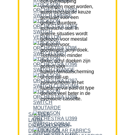
een overkapping
vervangen moet worden,
wordt meestal de keuze
gemaakt voor een
gelijke, duurdere,
technische stof. In
andere situaties wordt
gekozen voor meestal
gekozen voor,
goedkoper, acryl doek.
Technische, minder
dikke, acryl doeken zijn
perfect voor
balkon-/windafscherming
of een roll-up
zonnescherm. In het
laatste geval past dit type
doeken veel beter in de
eventuele cassette.
SATTLER
LATIM
DICKSON OPERA
DICKSON SOLAR FABRICS