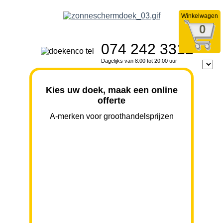
Winkelwagen
0
074 242 3312
Dagelijks van 8:00 tot 20:00 uur
Kies uw doek, maak een online
offerte
A-merken voor groothandelsprijzen
BREEDTE
UITVAL
HOOGTE