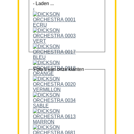
-
Laden ...
‹
Foto’s van onze klanten