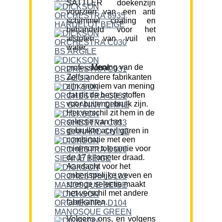
SATTLER doekenzijn
voorzien van een anti
schimmel coating en
behandeld voor het
afstoten van vuil en
water.
Mening van de professional:
Zelfs andere fabrikanten
zijn anoniem van mening
dat dit de beste stoffen
voor buitengebruik zijn.
Het verschil zit hem in de
selectie van het
gebruikte acryl garen in
combinatie met een
minimum tolerantie voor
de 17 kilometer draad.
Aandacht voor het
onberispelijke weven en
strenge selectie maakt
het verschil met andere
fabrikanten.
Volgens ons, en volgens