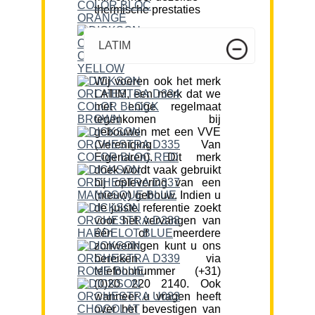
thermische prestaties
LATIM
Wij voeren ook het merk
LATIM, een merk dat we
met enige regelmaat
tegenkomen bij
gebouwen met een VVE
(Vereniging Van
Eigenaren). Dit merk
doek wordt vaak gebruikt
bij oplevering van een
(nieuw) gebouw. Indien u
de juiste referentie zoekt
voor het vervangen van
één of meerdere
zonweringen kunt u ons
bereiken via
telefoonnummer (+31)
(0)20 220 2140. Ook
wanneer u vragen heeft
over het bevestigen van