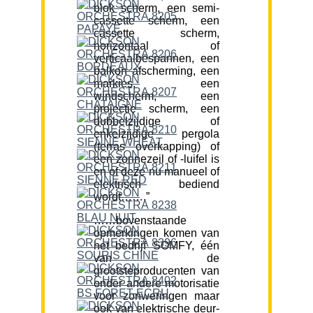
blok scherm, een semi-
cassette scherm, een
cassette scherm,
horizontaal of
verticaalbespannen, een
balkon afscherming, een
markies, een
windscherm, een
projectie scherm, een
dubbelzijdige of
enkelzijdige pergola
(terras overkapping) of
een zonnezeil of -luifel is
en of deze nu manueel of
elektrisch bediend
wordt…….”
……bovenstaande
opmerkingen komen van
het bedrijf SOMFY, één
van de
grootsteproducenten van
onder andere motorisatie
voor zonweringen maar
ook van elektrische deur-