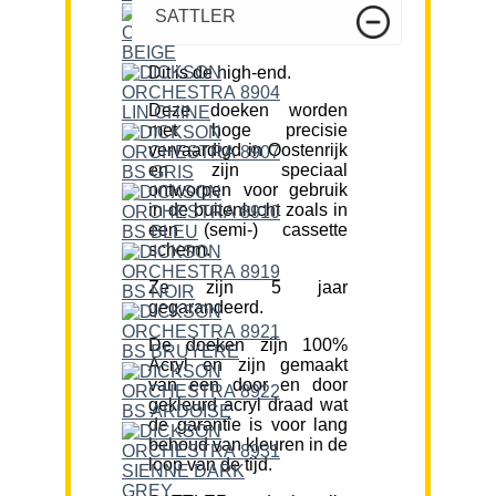
SATTLER
Dit is de high-end.
Deze doeken worden
met hoge precisie
vervaardigd in Oostenrijk
en zijn speciaal
ontworpen voor gebruik
in de buitenlucht zoals in
een (semi-) cassette
scherm.
Ze zijn 5 jaar
gegarandeerd.
De doeken zijn 100%
Acryl en zijn gemaakt
van een door en door
gekleurd acryl draad wat
de garantie is voor lang
behoud van kleuren in de
loop van de tijd.