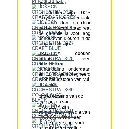
gegarandeerd.
De doeken zijn 100%
Acryl en zijn gemaakt
van een door en door
gekleurd acryl draad wat
de garantie is voor lang
behoud van kleuren in de
loop van de tijd.
SAULEDA doeken
hebben een
antischimmel
behandeling ondergaan
en zijn geïmpregneerd
voor het afstoten van vuil
en water.
Mening van de professional:
De doeken van
SAULEDA zijn
vergelijkbaar met die van
DICKSON. Vaak een
fractie goedkoper voor
min of meer dezelfde