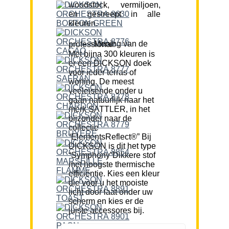
woodstock, vermiljoen,
en gestreept in alle
kleuren.
Mening van de professional:
Met bijna 300 kleuren is
er een DICKSON doek
voor ieder terras of
woning. De meest
veeleisende onder u
gaan natuurlijk naar het
merk SATTLER, in het
bijzonder naar de
collectie
“ElementsReflect®” Bij
DICKSON is dit het type
“Symphony”Dikkere stof
met hoogste thermische
efficiëntie. Kies een kleur
die voor u het mooiste
licht door laat onder uw
scherm en kies er de
juiste accessores bij.