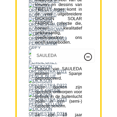
kleuren en dessins van
TIBELLY tegen komt in
de veel uitgebreidere
DICKSON SOLAR
FABRICS collectie die,
hoewel kwalitatief
gelijkwaardig,
goedkoperdoor ons
wordt aangeboden.
SAULEDA
Doeken van SAULEDA
worden in Spanje
geproduceerd.
Deze doeken zijn
specifiek ontworpen voor
gebruik in de buitenlucht
zoals in een (semi-)
cassette scherm.
Ze zijn 10 jaar