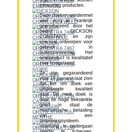
zonwering producten.
Deze doeken wordenmet
veel zorg in Frankrijk
geproduceerd door het
bedrijf DICKSON
CONSTANT en zijn
speciaal ontworpen voor
gebruik in
buitenzonwering. Het
eindproduct is kwalitatief
zeer hoogstaand.
Ze zijn gegarandeerd
voor 10 jaar,wat laat zien
dat het om doek van
uitstekende kwaliteit
gaat. Dit merk doek is
door de hoge treksterkte
goed in staat de
mechanische belasting
van een
zonweringsysteem
jarenlang te ondergaan
zonder te scheuren.