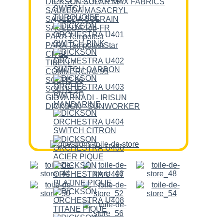
DICKSON SOLAR MAX FABRICS
SAULEDA MASACRYL
SAULEDA SOLRAIN
SAULEDA Top-FR
PARA Tempotest
PARA TempotestStar
CITEL
TIBELLY
COMMERCIAL 95
SOLTIS 86
SOLTIS 92
GIOVARNADI - IRISUN
DICKSON - SUNWORKER