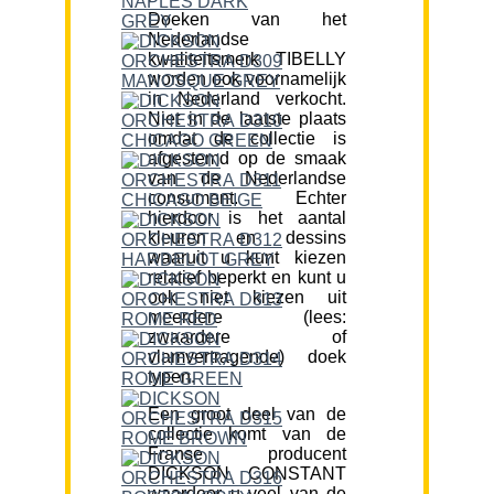
Doeken van het
Nederlandse
kwaliteitsmerk TIBELLY
worden ook voornamelijk
in Nederland verkocht.
Niet in de laatste plaats
omdat de collectie is
afgestemd op de smaak
van de Nederlandse
consument. Echter
hierdoor is het aantal
kleuren en dessins
waaruit u kunt kiezen
relatief beperkt en kunt u
ook niet kiezen uit
meerdere (lees:
zwaardere of
vlamvertragende) doek
typen.
Een groot deel van de
collectie komt van de
Franse producent
DICKSON CONSTANT
waardoor u veel van de