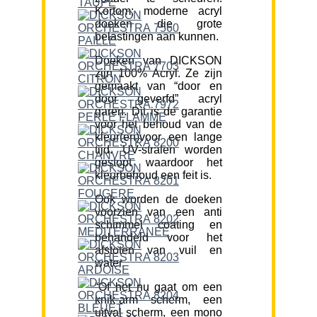
Kortom; moderne acryl
doeken die grote
belastingen aan kunnen.
Doeken van DICKSON
zijn 100% Acryl. Ze zijn
gemaakt van “door en
door geverfd” acryl
garen. Dit is de garantie
voor het behoud van de
kleur(en)voor een lange
tijd. UV-stralen worden
gestopt waardoor het
kleurbehoud een feit is.
Ook worden de doeken
voorzien van een anti
schimmel coating en
behandeld voor het
afstoten van vuil en
water.
“Of het nu gaat om een
knik-arm scherm, een
uitval scherm, een mono