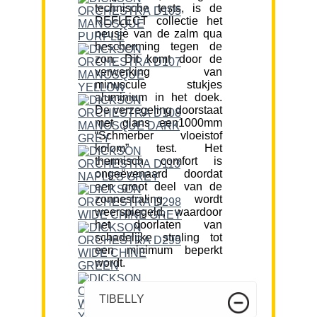
technische tests, is de
REFLECT collectie het
neusje van de zalm qua
bescherming tegen de
zon. Dit komt door de
verwerking van
minuscule stukjes
aluminium in het doek.
De verzegeling doorstaat
met glans een1000mm
“Schmerber vloeistof
kolom” test. Het
thermisch comfort is
ongeëvenaard doordat
een groot deel van de
zonnestraling wordt
weerspiegeld, waardoor
het doorlaten van
schadelijke straling tot
een minimum beperkt
wordt.
TIBELLY