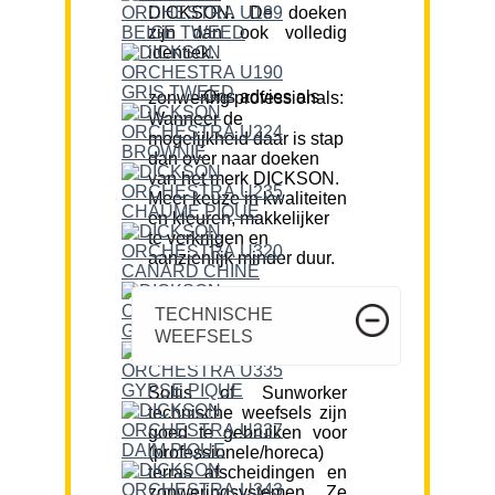
DICKSON. De doeken
zijn dan ook volledig
identiek.
Ons advies als zonwering professionals:
Wanneer de
mogelijkheid daar is stap
dan over naar doeken
van het merk DICKSON.
Meer keuze in kwaliteiten
en kleuren, makkelijker
te verkrijgen en
aanzienlijk minder duur.
TECHNISCHE
WEEFSELS
Soltis of Sunworker
technische weefsels zijn
goed te gebruiken voor
(professionele/horeca)
terras afscheidingen en
zonweringsystemen. Ze