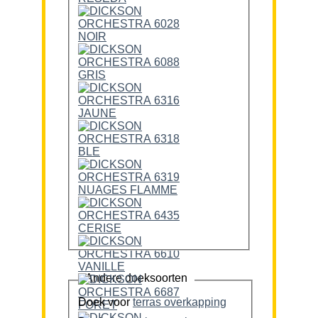
Andere doeksoorten
Doek voor
terras overkapping