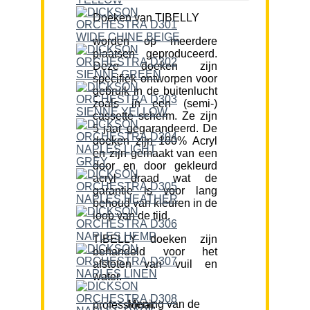
Doeken van TIBELLY
worden op meerdere
plaatsen geproduceerd.
Deze doeken zijn
specifiek ontworpen voor
gebruik in de buitenlucht
zoals in een (semi-)
cassette scherm. Ze zijn
5 jaar gegarandeerd. De
doeken zijn 100% Acryl
en zijn gemaakt van een
door en door gekleurd
acryl draad wat de
garantie is voor lang
behoud van kleuren in de
loop van de tijd.
TIBELLY doeken zijn
behandeld voor het
afstoten van vuil en
water.
Mening van de professional: