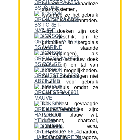
openers en draadloze
alarmsystemen,
waarmee ze het gebruik
van DICKSON aanraden.
Acryl doeken zijn ook
zeer geschikt om te
gebruiken in pergola’s
(vrij staande
overkappingen), als
zwevend schaduw doek
(zonnezeil) en tal van
andere mogelijkheden.
Ze zijn daarentegen niet
geschikt voor gebruik
binnenshuis omdat ze
veel te dik zijn.
De meest gevraagde
kleuren/referenties zijn:
hardelot, blauw wit,
dubonnet, charcoal,
sunbeam, ecru,
hesperide, chardon,
aquamarijn, zaragoza,