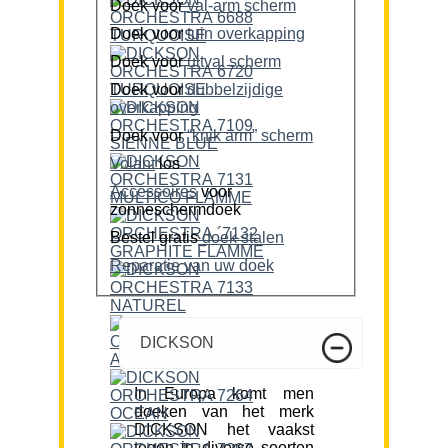
Doek voor
val-arm scherm
Doek voor
tuin overkapping
Doek voor
uitval scherm
Doek voor
dubbelzijdige
overkapping
Doek voor
“knik arm” scherm
Volant
los
Accessoires
voor
zonneschermdoek
Bestel gratis
doek stalen
Reparatie van uw doek
DICKSON
In Europa komt men
doeken van het merk
DICKSON het vaakst
tegen in diverse soorten