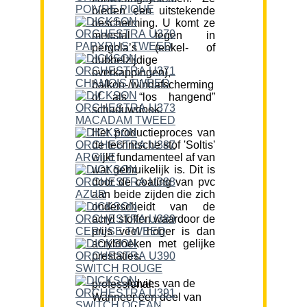
bieden een uitstekende
bescherming. U komt ze
meestal tegen in
pergola’s (enkel- of
dubbelzijdige
overkappingen),
balkon-/windafscherming
of als “los hangend”
schaduwdoek.
Het productieproces van
de technische stof 'Soltis'
wijkt fundamenteel af van
wat gebruikelijk is. Dit is
door de coating van pvc
aan beide zijden die zich
onderscheidt van de
acryl stoffen waardoor de
prijs veel hoger is dan
acryldoeken met gelijke
prestaties.
Advies van de professional:
Wanneer een deel van