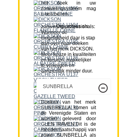
het doek in uw
zonweringsysteem mag
u ons bellen.
Ons advies als zonwering professionals:
Wanneer de
mogelijkheid daar is stap
dan over naar doeken
van het merk DICKSON.
Meer keuze in kwaliteiten
en kleuren, makkelijker
te verkrijgen en
aanzienlijk minder duur.
SUNBRELLA
Doeken van het merk
SUNBRELLA komen uit
de Verenigde Staten en
worden geleverd door
GLEN RAVEN.Dit is de
moedermaatschappij van
zowel SUNBRELLA als