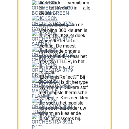
woodstock, vermiljoen,
en gestreept in alle
kleuren.
Mening van de professional:
Met bijna 300 kleuren is
er een DICKSON doek
voor ieder terras of
woning. De meest
veeleisende onder u
gaan natuurlijk naar het
merk SATTLER, in het
bijzonder naar de
collectie
“ElementsReflect®” Bij
DICKSON is dit het type
“Symphony”Dikkere stof
met hoogste thermische
efficiëntie. Kies een kleur
die voor u het mooiste
licht door laat onder uw
scherm en kies er de
juiste accessores bij.