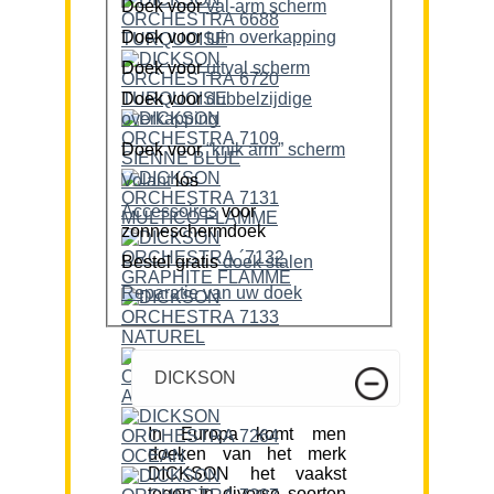
Doek voor
val-arm scherm
Doek voor
tuin overkapping
Doek voor
uitval scherm
Doek voor
dubbelzijdige
overkapping
Doek voor
“knik arm” scherm
Volant
los
Accessoires
voor
zonneschermdoek
Bestel gratis
doek stalen
Reparatie van uw doek
DICKSON
In Europa komt men
doeken van het merk
DICKSON het vaakst
tegen in diverse soorten