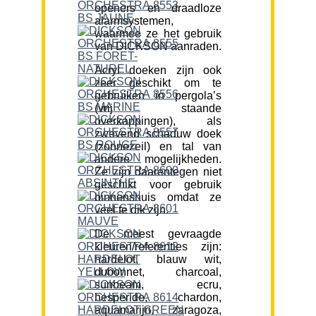
openers en draadloze
alarmsystemen,
waarmee ze het gebruik
van DICKSON aanraden.
Acryl doeken zijn ook
zeer geschikt om te
gebruiken in pergola’s
(vrij staande
overkappingen), als
zwevend schaduw doek
(zonnezeil) en tal van
andere mogelijkheden.
Ze zijn daarentegen niet
geschikt voor gebruik
binnenshuis omdat ze
veel te dik zijn.
De meest gevraagde
kleuren/referenties zijn:
hardelot, blauw wit,
dubonnet, charcoal,
sunbeam, ecru,
hesperide, chardon,
aquamarijn, zaragoza,