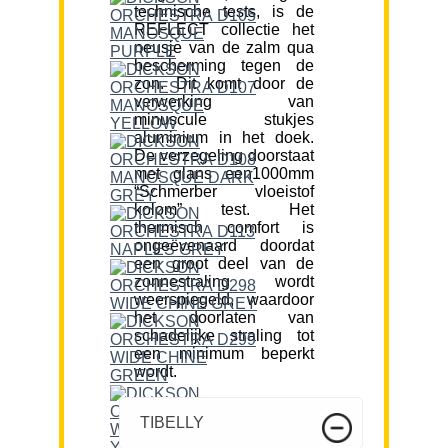
technische tests, is de
REFLECT collectie het
neusje van de zalm qua
bescherming tegen de
zon. Dit komt door de
verwerking van
minuscule stukjes
aluminium in het doek.
De verzegeling doorstaat
met glans een1000mm
“Schmerber vloeistof
kolom” test. Het
thermisch comfort is
ongeëvenaard doordat
een groot deel van de
zonnestraling wordt
weerspiegeld, waardoor
het doorlaten van
schadelijke straling tot
een minimum beperkt
wordt.
TIBELLY