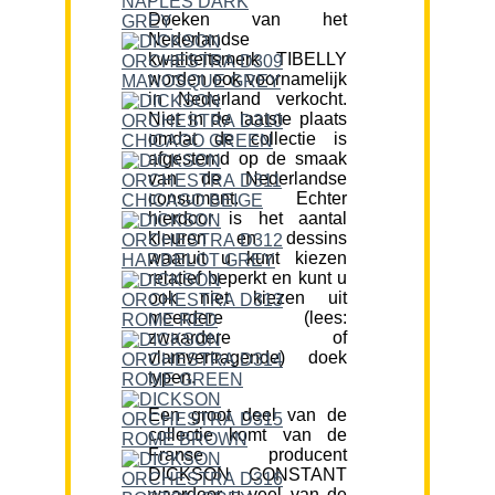
Doeken van het
Nederlandse
kwaliteitsmerk TIBELLY
worden ook voornamelijk
in Nederland verkocht.
Niet in de laatste plaats
omdat de collectie is
afgestemd op de smaak
van de Nederlandse
consument. Echter
hierdoor is het aantal
kleuren en dessins
waaruit u kunt kiezen
relatief beperkt en kunt u
ook niet kiezen uit
meerdere (lees:
zwaardere of
vlamvertragende) doek
typen.
Een groot deel van de
collectie komt van de
Franse producent
DICKSON CONSTANT
waardoor u veel van de