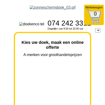
Winkelwagen
0
074 242 3312
Dagelijks van 8:00 tot 20:00 uur
Kies uw doek, maak een online
offerte
A-merken voor groothandelsprijzen
BREEDTE
UITVAL
HOOGTE