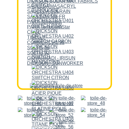
DICKSON SOLAR MAX FABRICS
SAULEDA MASACRYL
SAULEDA SOLRAIN
SAULEDA Top-FR
PARA Tempotest
PARA TempotestStar
CITEL
TIBELLY
COMMERCIAL 95
SOLTIS 86
SOLTIS 92
GIOVARNADI - IRISUN
DICKSON - SUNWORKER