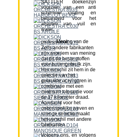
SATTLER doekenzijn
voorzien van een anti
schimmel coating en
behandeld voor het
afstoten van vuil en
water.
Mening van de professional:
Zelfs andere fabrikanten
zijn anoniem van mening
dat dit de beste stoffen
voor buitengebruik zijn.
Het verschil zit hem in de
selectie van het
gebruikte acryl garen in
combinatie met een
minimum tolerantie voor
de 17 kilometer draad.
Aandacht voor het
onberispelijke weven en
strenge selectie maakt
het verschil met andere
fabrikanten.
Volgens ons, en volgens