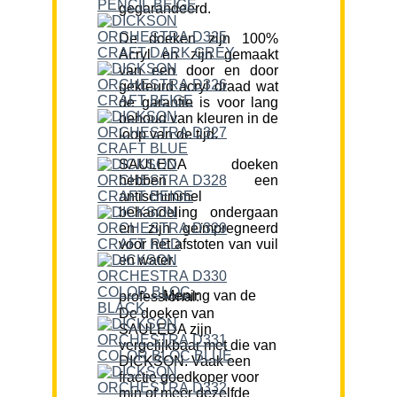
gegarandeerd.
De doeken zijn 100%
Acryl en zijn gemaakt
van een door en door
gekleurd acryl draad wat
de garantie is voor lang
behoud van kleuren in de
loop van de tijd.
SAULEDA doeken
hebben een
antischimmel
behandeling ondergaan
en zijn geïmpregneerd
voor het afstoten van vuil
en water.
Mening van de professional:
De doeken van
SAULEDA zijn
vergelijkbaar met die van
DICKSON. Vaak een
fractie goedkoper voor
min of meer dezelfde