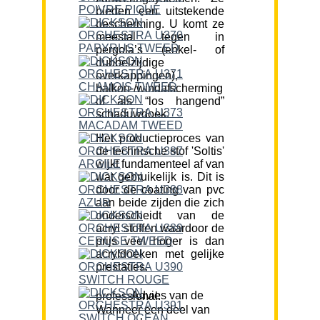
bieden een uitstekende
bescherming. U komt ze
meestal tegen in
pergola’s (enkel- of
dubbelzijdige
overkappingen),
balkon-/windafscherming
of als “los hangend”
schaduwdoek.
Het productieproces van
de technische stof 'Soltis'
wijkt fundamenteel af van
wat gebruikelijk is. Dit is
door de coating van pvc
aan beide zijden die zich
onderscheidt van de
acryl stoffen waardoor de
prijs veel hoger is dan
acryldoeken met gelijke
prestaties.
Advies van de professional:
Wanneer een deel van