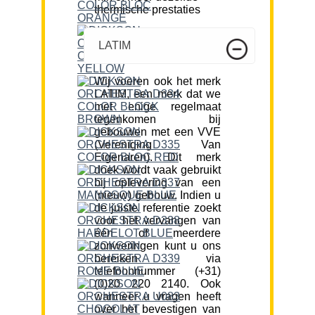
thermische prestaties
LATIM
Wij voeren ook het merk
LATIM, een merk dat we
met enige regelmaat
tegenkomen bij
gebouwen met een VVE
(Vereniging Van
Eigenaren). Dit merk
doek wordt vaak gebruikt
bij oplevering van een
(nieuw) gebouw. Indien u
de juiste referentie zoekt
voor het vervangen van
één of meerdere
zonweringen kunt u ons
bereiken via
telefoonnummer (+31)
(0)20 220 2140. Ook
wanneer u vragen heeft
over het bevestigen van