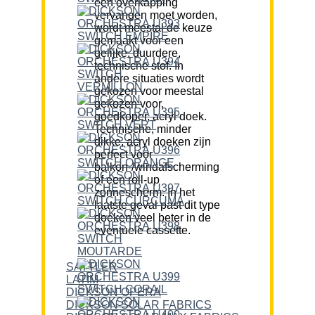
een overkapping
vervangen moet worden,
wordt meestal de keuze
gemaakt voor een
gelijke, duurdere,
technische stof. In
andere situaties wordt
gekozen voor meestal
gekozen voor,
goedkoper, acryl doek.
Technische, minder
dikke, acryl doeken zijn
perfect voor
balkon-/windafscherming
of een roll-up
zonnescherm. In het
laatste geval past dit type
doeken veel beter in de
eventuele cassette.
SATTLER
LATIM
DICKSON OPERA
DICKSON SOLAR FABRICS