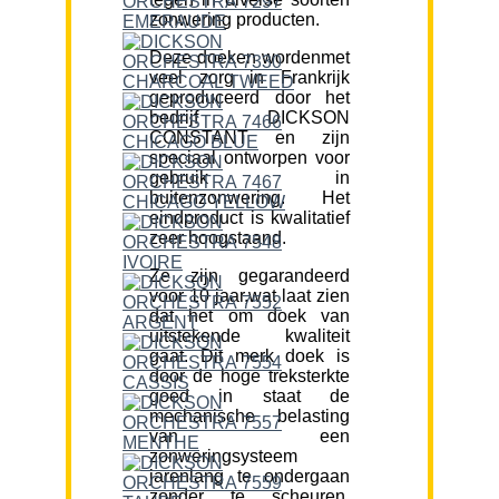
zonwering producten.
Deze doeken wordenmet
veel zorg in Frankrijk
geproduceerd door het
bedrijf DICKSON
CONSTANT en zijn
speciaal ontworpen voor
gebruik in
buitenzonwering. Het
eindproduct is kwalitatief
zeer hoogstaand.
Ze zijn gegarandeerd
voor 10 jaar,wat laat zien
dat het om doek van
uitstekende kwaliteit
gaat. Dit merk doek is
door de hoge treksterkte
goed in staat de
mechanische belasting
van een
zonweringsysteem
jarenlang te ondergaan
zonder te scheuren.