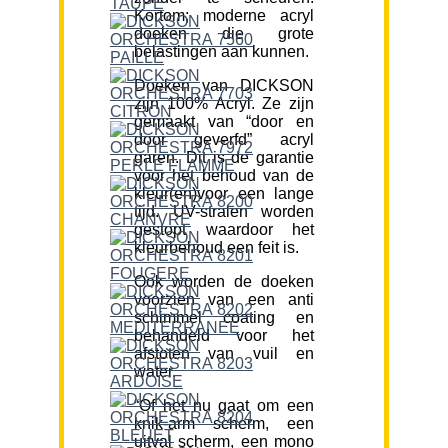
Kortom; moderne acryl
doeken die grote
belastingen aan kunnen.
Doeken van DICKSON
zijn 100% Acryl. Ze zijn
gemaakt van “door en
door geverfd” acryl
garen. Dit is de garantie
voor het behoud van de
kleur(en)voor een lange
tijd. UV-stralen worden
gestopt waardoor het
kleurbehoud een feit is.
Ook worden de doeken
voorzien van een anti
schimmel coating en
behandeld voor het
afstoten van vuil en
water.
“Of het nu gaat om een
knik-arm scherm, een
uitval scherm, een mono