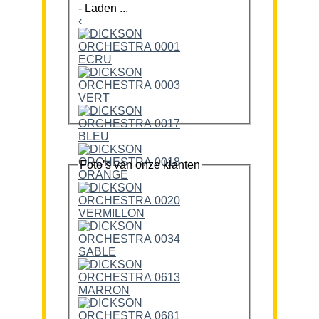
-
Laden ...
‹
Foto’s van onze klanten