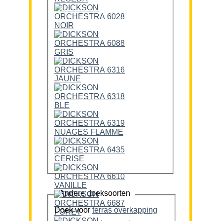
Andere doeksoorten
Doek voor
terras overkapping