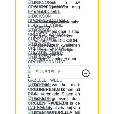
het doek in uw
zonweringsysteem mag
u ons bellen.
Ons advies als zonwering professionals:
Wanneer de
mogelijkheid daar is stap
dan over naar doeken
van het merk DICKSON.
Meer keuze in kwaliteiten
en kleuren, makkelijker
te verkrijgen en
aanzienlijk minder duur.
SUNBRELLA
Doeken van het merk
SUNBRELLA komen uit
de Verenigde Staten en
worden geleverd door
GLEN RAVEN.Dit is de
moedermaatschappij van
zowel SUNBRELLA als