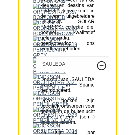
kleuren en dessins van
TIBELLY tegen komt in
de veel uitgebreidere
DICKSON SOLAR
FABRICS collectie die,
hoewel kwalitatief
gelijkwaardig,
goedkoperdoor ons
wordt aangeboden.
SAULEDA
Doeken van SAULEDA
worden in Spanje
geproduceerd.
Deze doeken zijn
specifiek ontworpen voor
gebruik in de buitenlucht
zoals in een (semi-)
cassette scherm.
Ze zijn 10 jaar