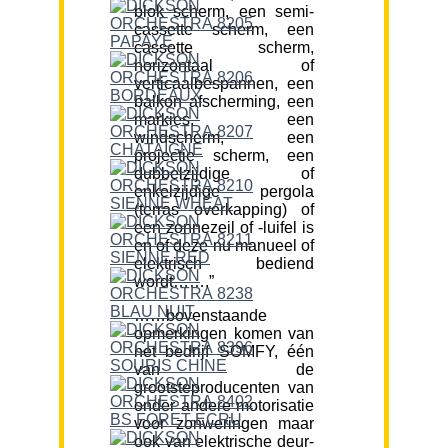
blok scherm, een semi-
cassette scherm, een
cassette scherm,
horizontaal of
verticaalbespannen, een
balkon afscherming, een
markies, een
windscherm, een
projectie scherm, een
dubbelzijdige of
enkelzijdige pergola
(terras overkapping) of
een zonnezeil of -luifel is
en of deze nu manueel of
elektrisch bediend
wordt…….”
……bovenstaande
opmerkingen komen van
het bedrijf SOMFY, één
van de
grootsteproducenten van
onder andere motorisatie
voor zonweringen maar
ook van elektrische deur-