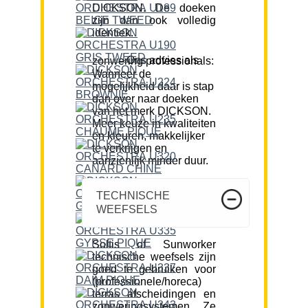
DICKSON. De doeken
zijn dan ook volledig
identiek.
Ons advies als zonwering professionals:
Wanneer de
mogelijkheid daar is stap
dan over naar doeken
van het merk DICKSON.
Meer keuze in kwaliteiten
en kleuren, makkelijker
te verkrijgen en
aanzienlijk minder duur.
TECHNISCHE
WEEFSELS
Soltis of Sunworker
technische weefsels zijn
goed te gebruiken voor
(professionele/horeca)
terras afscheidingen en
zonweringsystemen. Ze