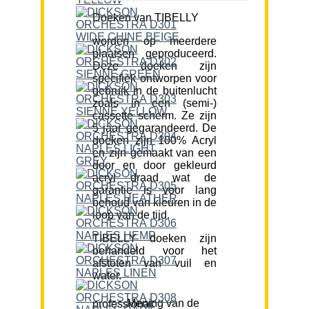
Doeken van TIBELLY
worden op meerdere
plaatsen geproduceerd.
Deze doeken zijn
specifiek ontworpen voor
gebruik in de buitenlucht
zoals in een (semi-)
cassette scherm. Ze zijn
5 jaar gegarandeerd. De
doeken zijn 100% Acryl
en zijn gemaakt van een
door en door gekleurd
acryl draad wat de
garantie is voor lang
behoud van kleuren in de
loop van de tijd.
TIBELLY doeken zijn
behandeld voor het
afstoten van vuil en
water.
Mening van de professional: