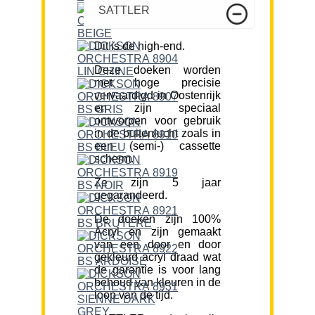
SATTLER
Dit is de high-end.
Deze doeken worden
met hoge precisie
vervaardigd in Oostenrijk
en zijn speciaal
ontworpen voor gebruik
in de buitenlucht zoals in
een (semi-) cassette
scherm.
Ze zijn 5 jaar
gegarandeerd.
De doeken zijn 100%
Acryl en zijn gemaakt
van een door en door
gekleurd acryl draad wat
de garantie is voor lang
behoud van kleuren in de
loop van de tijd.