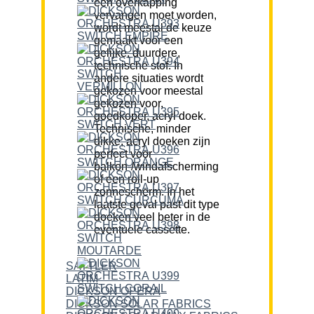
een overkapping
vervangen moet worden,
wordt meestal de keuze
gemaakt voor een
gelijke, duurdere,
technische stof. In
andere situaties wordt
gekozen voor meestal
gekozen voor,
goedkoper, acryl doek.
Technische, minder
dikke, acryl doeken zijn
perfect voor
balkon-/windafscherming
of een roll-up
zonnescherm. In het
laatste geval past dit type
doeken veel beter in de
eventuele cassette.
SATTLER
LATIM
DICKSON OPERA
DICKSON SOLAR FABRICS