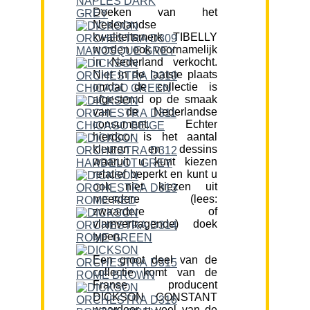
Doeken van het
Nederlandse
kwaliteitsmerk TIBELLY
worden ook voornamelijk
in Nederland verkocht.
Niet in de laatste plaats
omdat de collectie is
afgestemd op de smaak
van de Nederlandse
consument. Echter
hierdoor is het aantal
kleuren en dessins
waaruit u kunt kiezen
relatief beperkt en kunt u
ook niet kiezen uit
meerdere (lees:
zwaardere of
vlamvertragende) doek
typen.
Een groot deel van de
collectie komt van de
Franse producent
DICKSON CONSTANT
waardoor u veel van de