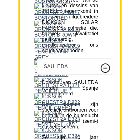
kleuren en dessins van
TIBELLY tegen komt in
de veel uitgebreidere
DICKSON SOLAR
FABRICS collectie die,
hoewel kwalitatief
gelijkwaardig,
goedkoperdoor ons
wordt aangeboden.
SAULEDA
Doeken van SAULEDA
worden in Spanje
geproduceerd.
Deze doeken zijn
specifiek ontworpen voor
gebruik in de buitenlucht
zoals in een (semi-)
cassette scherm.
Ze zijn 10 jaar