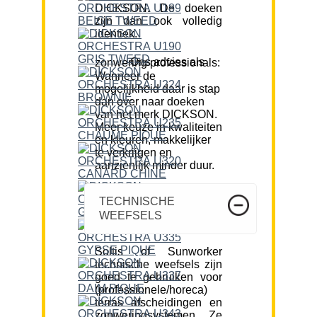
DICKSON. De doeken
zijn dan ook volledig
identiek.
Ons advies als zonwering professionals:
Wanneer de
mogelijkheid daar is stap
dan over naar doeken
van het merk DICKSON.
Meer keuze in kwaliteiten
en kleuren, makkelijker
te verkrijgen en
aanzienlijk minder duur.
TECHNISCHE
WEEFSELS
Soltis of Sunworker
technische weefsels zijn
goed te gebruiken voor
(professionele/horeca)
terras afscheidingen en
zonweringsystemen. Ze