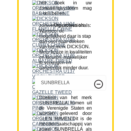
het doek in uw
zonweringsysteem mag
u ons bellen.
Ons advies als zonwering professionals:
Wanneer de
mogelijkheid daar is stap
dan over naar doeken
van het merk DICKSON.
Meer keuze in kwaliteiten
en kleuren, makkelijker
te verkrijgen en
aanzienlijk minder duur.
SUNBRELLA
Doeken van het merk
SUNBRELLA komen uit
de Verenigde Staten en
worden geleverd door
GLEN RAVEN.Dit is de
moedermaatschappij van
zowel SUNBRELLA als