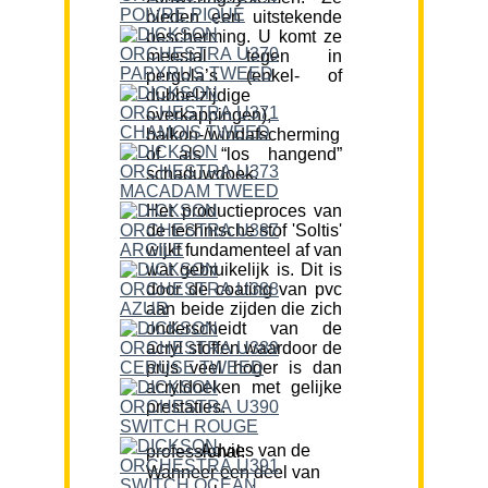
bieden een uitstekende
bescherming. U komt ze
meestal tegen in
pergola’s (enkel- of
dubbelzijdige
overkappingen),
balkon-/windafscherming
of als “los hangend”
schaduwdoek.
Het productieproces van
de technische stof 'Soltis'
wijkt fundamenteel af van
wat gebruikelijk is. Dit is
door de coating van pvc
aan beide zijden die zich
onderscheidt van de
acryl stoffen waardoor de
prijs veel hoger is dan
acryldoeken met gelijke
prestaties.
Advies van de professional:
Wanneer een deel van