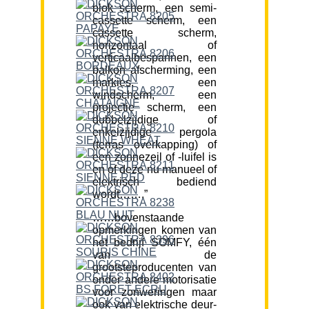
blok scherm, een semi-
cassette scherm, een
cassette scherm,
horizontaal of
verticaalbespannen, een
balkon afscherming, een
markies, een
windscherm, een
projectie scherm, een
dubbelzijdige of
enkelzijdige pergola
(terras overkapping) of
een zonnezeil of -luifel is
en of deze nu manueel of
elektrisch bediend
wordt…….”
……bovenstaande
opmerkingen komen van
het bedrijf SOMFY, één
van de
grootsteproducenten van
onder andere motorisatie
voor zonweringen maar
ook van elektrische deur-