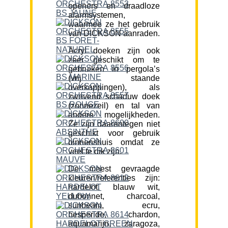
openers en draadloze
alarmsystemen,
waarmee ze het gebruik
van DICKSON aanraden.
Acryl doeken zijn ook
zeer geschikt om te
gebruiken in pergola’s
(vrij staande
overkappingen), als
zwevend schaduw doek
(zonnezeil) en tal van
andere mogelijkheden.
Ze zijn daarentegen niet
geschikt voor gebruik
binnenshuis omdat ze
veel te dik zijn.
De meest gevraagde
kleuren/referenties zijn:
hardelot, blauw wit,
dubonnet, charcoal,
sunbeam, ecru,
hesperide, chardon,
aquamarijn, zaragoza,