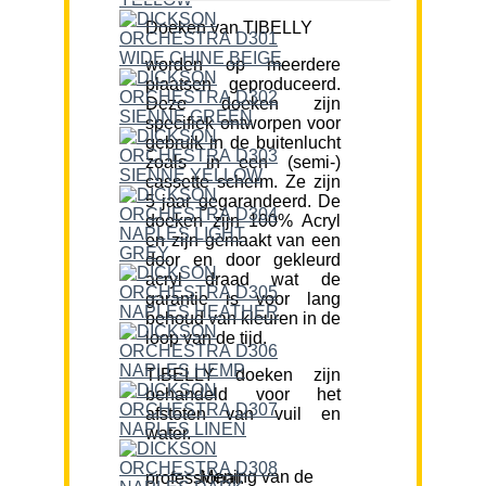
Doeken van TIBELLY
worden op meerdere
plaatsen geproduceerd.
Deze doeken zijn
specifiek ontworpen voor
gebruik in de buitenlucht
zoals in een (semi-)
cassette scherm. Ze zijn
5 jaar gegarandeerd. De
doeken zijn 100% Acryl
en zijn gemaakt van een
door en door gekleurd
acryl draad wat de
garantie is voor lang
behoud van kleuren in de
loop van de tijd.
TIBELLY doeken zijn
behandeld voor het
afstoten van vuil en
water.
Mening van de professional: