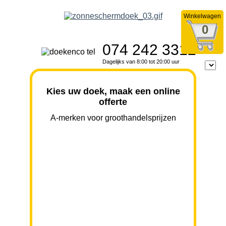
Winkelwagen
0
074 242 3312
Dagelijks van 8:00 tot 20:00 uur
Kies uw doek, maak een online
offerte
A-merken voor groothandelsprijzen
BREEDTE
UITVAL
HOOGTE