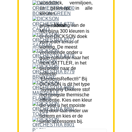
woodstock, vermiljoen,
en gestreept in alle
kleuren.
Mening van de professional:
Met bijna 300 kleuren is
er een DICKSON doek
voor ieder terras of
woning. De meest
veeleisende onder u
gaan natuurlijk naar het
merk SATTLER, in het
bijzonder naar de
collectie
“ElementsReflect®” Bij
DICKSON is dit het type
“Symphony”Dikkere stof
met hoogste thermische
efficiëntie. Kies een kleur
die voor u het mooiste
licht door laat onder uw
scherm en kies er de
juiste accessores bij.