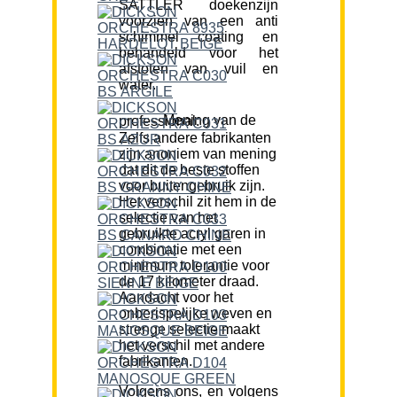
SATTLER doekenzijn
voorzien van een anti
schimmel coating en
behandeld voor het
afstoten van vuil en
water.
Mening van de professional:
Zelfs andere fabrikanten
zijn anoniem van mening
dat dit de beste stoffen
voor buitengebruik zijn.
Het verschil zit hem in de
selectie van het
gebruikte acryl garen in
combinatie met een
minimum tolerantie voor
de 17 kilometer draad.
Aandacht voor het
onberispelijke weven en
strenge selectie maakt
het verschil met andere
fabrikanten.
Volgens ons, en volgens