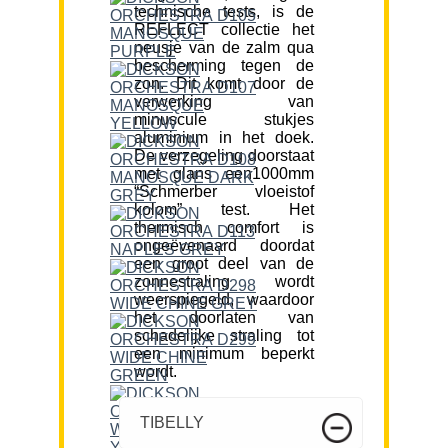
technische tests, is de
REFLECT collectie het
neusje van de zalm qua
bescherming tegen de
zon. Dit komt door de
verwerking van
minuscule stukjes
aluminium in het doek.
De verzegeling doorstaat
met glans een1000mm
“Schmerber vloeistof
kolom” test. Het
thermisch comfort is
ongeëvenaard doordat
een groot deel van de
zonnestraling wordt
weerspiegeld, waardoor
het doorlaten van
schadelijke straling tot
een minimum beperkt
wordt.
TIBELLY