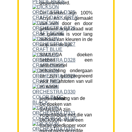
gegarandeerd.
De doeken zijn 100%
Acryl en zijn gemaakt
van een door en door
gekleurd acryl draad wat
de garantie is voor lang
behoud van kleuren in de
loop van de tijd.
SAULEDA doeken
hebben een
antischimmel
behandeling ondergaan
en zijn geïmpregneerd
voor het afstoten van vuil
en water.
Mening van de professional:
De doeken van
SAULEDA zijn
vergelijkbaar met die van
DICKSON. Vaak een
fractie goedkoper voor
min of meer dezelfde