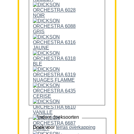
Andere doeksoorten
Doek voor
terras overkapping