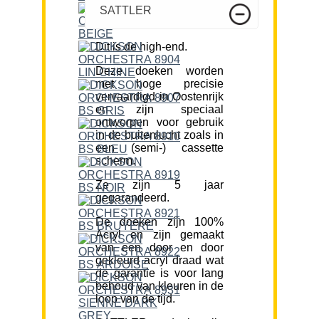
SATTLER
Dit is de high-end.
Deze doeken worden
met hoge precisie
vervaardigd in Oostenrijk
en zijn speciaal
ontworpen voor gebruik
in de buitenlucht zoals in
een (semi-) cassette
scherm.
Ze zijn 5 jaar
gegarandeerd.
De doeken zijn 100%
Acryl en zijn gemaakt
van een door en door
gekleurd acryl draad wat
de garantie is voor lang
behoud van kleuren in de
loop van de tijd.