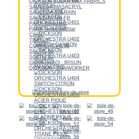
DICKSON SOLAR MAX FABRICS
SAULEDA MASACRYL
SAULEDA SOLRAIN
SAULEDA Top-FR
PARA Tempotest
PARA TempotestStar
CITEL
TIBELLY
COMMERCIAL 95
SOLTIS 86
SOLTIS 92
GIOVARNADI - IRISUN
DICKSON - SUNWORKER