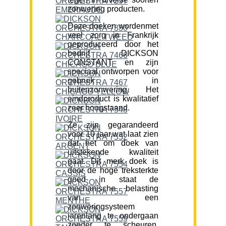
zonwering producten.
Deze doeken wordenmet
veel zorg in Frankrijk
geproduceerd door het
bedrijf DICKSON
CONSTANT en zijn
speciaal ontworpen voor
gebruik in
buitenzonwering. Het
eindproduct is kwalitatief
zeer hoogstaand.
Ze zijn gegarandeerd
voor 10 jaar,wat laat zien
dat het om doek van
uitstekende kwaliteit
gaat. Dit merk doek is
door de hoge treksterkte
goed in staat de
mechanische belasting
van een
zonweringsysteem
jarenlang te ondergaan
zonder te scheuren.