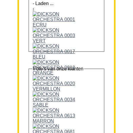
-
Laden ...
‹
Foto’s van onze klanten