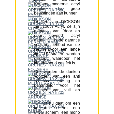
Kortom; moderne acryl
doeken die grote
belastingen aan kunnen.
Doeken van DICKSON
zijn 100% Acryl. Ze zijn
gemaakt van “door en
door geverfd” acryl
garen. Dit is de garantie
voor het behoud van de
kleur(en)voor een lange
tijd. UV-stralen worden
gestopt waardoor het
kleurbehoud een feit is.
Ook worden de doeken
voorzien van een anti
schimmel coating en
behandeld voor het
afstoten van vuil en
water.
“Of het nu gaat om een
knik-arm scherm, een
uitval scherm, een mono