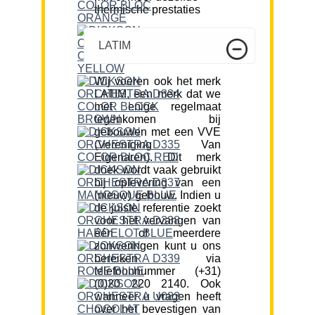
thermische prestaties
LATIM
Wij voeren ook het merk
LATIM, een merk dat we
met enige regelmaat
tegenkomen bij
gebouwen met een VVE
(Vereniging Van
Eigenaren). Dit merk
doek wordt vaak gebruikt
bij oplevering van een
(nieuw) gebouw. Indien u
de juiste referentie zoekt
voor het vervangen van
één of meerdere
zonweringen kunt u ons
bereiken via
telefoonnummer (+31)
(0)20 220 2140. Ook
wanneer u vragen heeft
over het bevestigen van