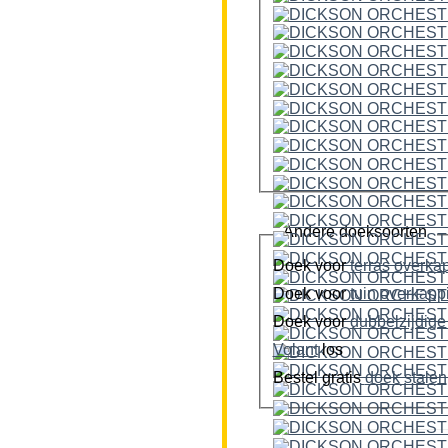
Andere doeksoorten
Doek voor
terras overka
Doek voor
tuin overkap
Doek voor
Volant
los
Bestel gratis
doek stalen