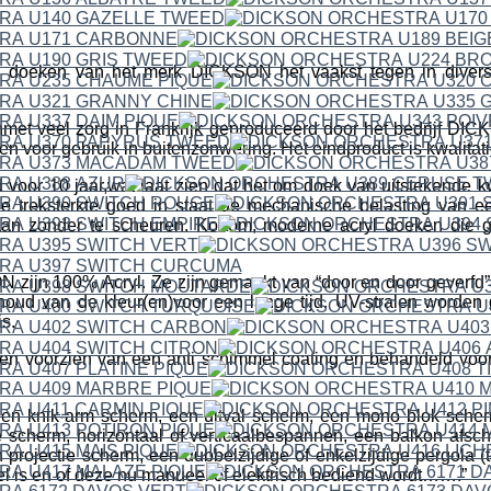
 doeken van het merk DICKSON het vaakst tegen in divers
met veel zorg in Frankrijk geproduceerd door het bedrijf 
en voor gebruik in buitenzonwering. Het eindproduct is kwalitat
 voor 10 jaar,wat laat zien dat het om doek van uitstekende kwa
e treksterkte goed in staat de mechanische belasting van 
aan zonder te scheuren. Kortom; moderne acryl doeken die g
ijn 100% Acryl. Ze zijn gemaakt van “door en door geverfd” a
houd van de kleur(en)voor een lange tijd. UV-stralen worden
s.
n voorzien van een anti schimmel coating en behandeld voor h
een knik-arm scherm, een uitval scherm, een mono blok scher
 scherm, horizontaal of verticaalbespannen, een balkon afsc
projectie scherm, een dubbelzijdige of enkelzijdige pergola (t
fel is en of deze nu manueel of elektrisch bediend wordt…….”