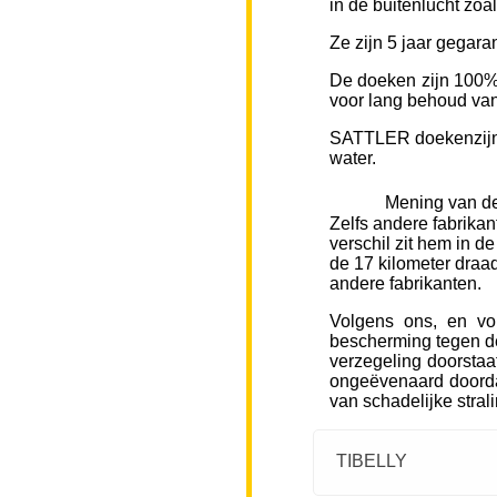
in de buitenlucht zoa
Ze zijn 5 jaar gegara
De doeken zijn 100% 
voor lang behoud van 
SATTLER doekenzijn v
water.
Mening van de
Zelfs andere fabrikan
verschil zit hem in d
de 17 kilometer draad
andere fabrikanten.
Volgens ons, en vo
bescherming tegen de
verzegeling doorstaa
ongeëvenaard doorda
van schadelijke stral
TIBELLY