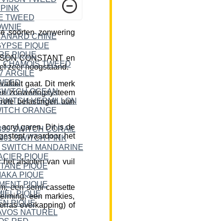
e soorten zonwering
DICKSON CONSTANT en
ief zeer hoogstaand.
liteit gaat. Dit merk
een zonweringsysteem
rote belastingen aan
cryl garen. Dit is de
 gestopt waardoor het
et afstoten van vuil
m, een semi-cassette
herming, een markies,
erras overkapping) of