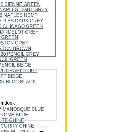
rmdoek