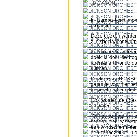
DICKSON
In Europa komt men
producten.
Deze doeken worden
zijn speciaal ontworp
Ze zijn gegarandeerd
doek is door de hog
jarenlang te onderg
kunnen.
Doeken van DICKSON z
garantie voor het be
kleurbehoud een feit i
Ook worden de doeke
en water.
“Of het nu gaat om 
scherm, een cassette
een windscherm, een 
een zonnezeil of -lui