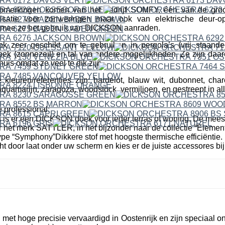
erkingen komen van het bedrijf SOMFY, één van de groo
isatie voor zonweringen maar ook van elektrische deur-o
mee ze het gebruik van DICKSON aanraden.
ok zeer geschikt om te gebruiken in pergola’s (vrij staande
k (zonnezeil) en tal van andere mogelijkheden. Ze zijn daare
uis omdat ze veel te dik zijn.
leuren/referenties zijn: hardelot, blauw wit, dubonnet, cha
quamarijn, zaragoza, woodstock, vermiljoen, en gestreept in all
 professional:
n is er een DICKSON doek voor ieder terras of woning. De mees
r het merk SATTLER, in het bijzonder naar de collectie “Elemen
pe “Symphony”Dikkere stof met hoogste thermische efficiëntie. 
cht door laat onder uw scherm en kies er de juiste accessores bij
et hoge precisie vervaardigd in Oostenrijk en zijn speciaal o