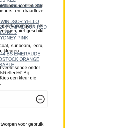
tsteproducenten van
peners en draadloze
 overkappingen), als
ntegen niet geschikt
rcoal, sunbeam, ecru,
e kleuren.
t veeleisende onder
tsReflect®” Bij
Kies een kleur die
.
ntworpen voor gebruik