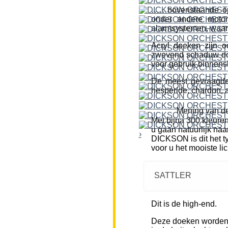
……bovenstaande opm
onder andere motor
alarmsystemen, waar
Acryl doeken zijn o
zwevend schaduw doe
voor gebruik binnensh
De meest gevraagde k
hesperide, chardon, a
Mening van de
Met bijna 300 kleure
u gaan natuurlijk naa
›
DICKSON is dit het ty
voor u het mooiste li
SATTLER
Dit is de high-end.
Deze doeken worden m