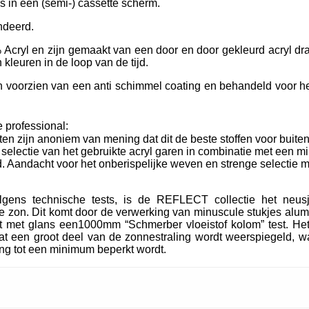
ls in een (semi-) cassette scherm.
ndeerd.
Acryl en zijn gemaakt van een door en door gekleurd acryl dra
kleuren in de loop van de tijd.
oorzien van een anti schimmel coating en behandeld voor het
 professional:
ten zijn anoniem van mening dat dit de beste stoffen voor buiten
e selectie van het gebruikte acryl garen in combinatie met een m
. Aandacht voor het onberispelijke weven en strenge selectie m
lgens technische tests, is de REFLECT collectie het neu
 zon. Dit komt door de verwerking van minuscule stukjes alum
t met glans een1000mm “Schmerber vloeistof kolom” test. Het
t een groot deel van de zonnestraling wordt weerspiegeld, wa
ing tot een minimum beperkt wordt.