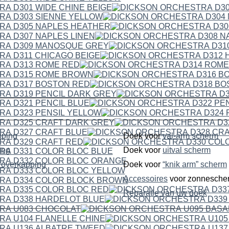
pping
Doek voor
val-arm scherm
ping
Doek voor
uitval scherm
dubbelzijdige overkapping
Doek voor
“knik arm” scherm
Accessoires
voor zonnesche
Reparatie van uw doek