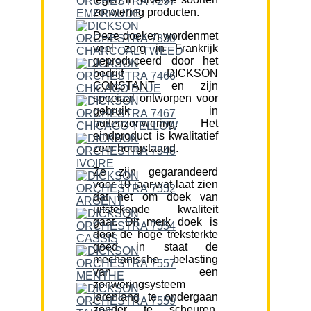
zonwering producten.
Deze doeken wordenmet
veel zorg in Frankrijk
geproduceerd door het
bedrijf DICKSON
CONSTANT en zijn
speciaal ontworpen voor
gebruik in
buitenzonwering. Het
eindproduct is kwalitatief
zeer hoogstaand.
Ze zijn gegarandeerd
voor 10 jaar,wat laat zien
dat het om doek van
uitstekende kwaliteit
gaat. Dit merk doek is
door de hoge treksterkte
goed in staat de
mechanische belasting
van een
zonweringsysteem
jarenlang te ondergaan
zonder te scheuren.