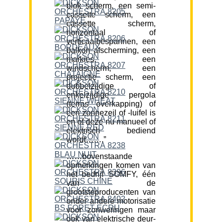
blok scherm, een semi-
cassette scherm, een
cassette scherm,
horizontaal of
verticaalbespannen, een
balkon afscherming, een
markies, een
windscherm, een
projectie scherm, een
dubbelzijdige of
enkelzijdige pergola
(terras overkapping) of
een zonnezeil of -luifel is
en of deze nu manueel of
elektrisch bediend
wordt…….”
……bovenstaande
opmerkingen komen van
het bedrijf SOMFY, één
van de
grootsteproducenten van
onder andere motorisatie
voor zonweringen maar
ook van elektrische deur-