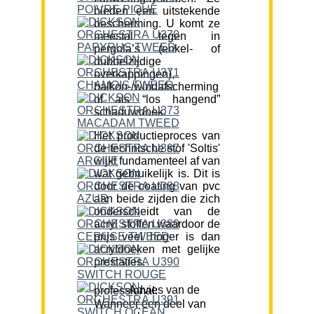
bieden een uitstekende
bescherming. U komt ze
meestal tegen in
pergola’s (enkel- of
dubbelzijdige
overkappingen),
balkon-/windafscherming
of als “los hangend”
schaduwdoek.
Het productieproces van
de technische stof 'Soltis'
wijkt fundamenteel af van
wat gebruikelijk is. Dit is
door de coating van pvc
aan beide zijden die zich
onderscheidt van de
acryl stoffen waardoor de
prijs veel hoger is dan
acryldoeken met gelijke
prestaties.
Advies van de professional:
Wanneer een deel van