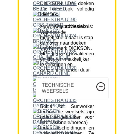
DICKSON. De doeken
zijn dan ook volledig
identiek.
Ons advies als zonwering professionals:
Wanneer de
mogelijkheid daar is stap
dan over naar doeken
van het merk DICKSON.
Meer keuze in kwaliteiten
en kleuren, makkelijker
te verkrijgen en
aanzienlijk minder duur.
TECHNISCHE
WEEFSELS
Soltis of Sunworker
technische weefsels zijn
goed te gebruiken voor
(professionele/horeca)
terras afscheidingen en
zonweringsystemen. Ze