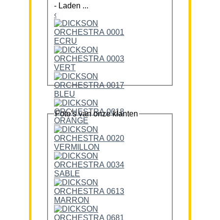
-
Laden ...
‹
Foto’s van onze klanten