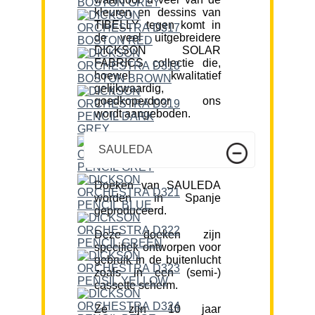
kleuren en dessins van
TIBELLY tegen komt in
de veel uitgebreidere
DICKSON SOLAR
FABRICS collectie die,
hoewel kwalitatief
gelijkwaardig,
goedkoperdoor ons
wordt aangeboden.
SAULEDA
Doeken van SAULEDA
worden in Spanje
geproduceerd.
Deze doeken zijn
specifiek ontworpen voor
gebruik in de buitenlucht
zoals in een (semi-)
cassette scherm.
Ze zijn 10 jaar