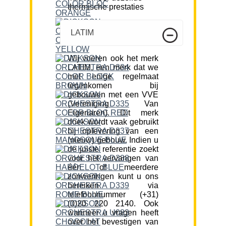
thermische prestaties
LATIM
Wij voeren ook het merk
LATIM, een merk dat we
met enige regelmaat
tegenkomen bij
gebouwen met een VVE
(Vereniging Van
Eigenaren). Dit merk
doek wordt vaak gebruikt
bij oplevering van een
(nieuw) gebouw. Indien u
de juiste referentie zoekt
voor het vervangen van
één of meerdere
zonweringen kunt u ons
bereiken via
telefoonnummer (+31)
(0)20 220 2140. Ook
wanneer u vragen heeft
over het bevestigen van