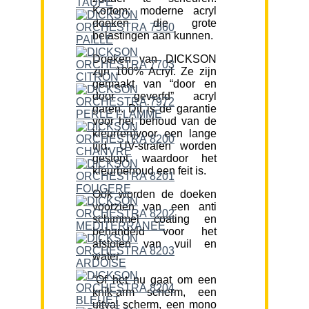
Kortom; moderne acryl
doeken die grote
belastingen aan kunnen.
Doeken van DICKSON
zijn 100% Acryl. Ze zijn
gemaakt van “door en
door geverfd” acryl
garen. Dit is de garantie
voor het behoud van de
kleur(en)voor een lange
tijd. UV-stralen worden
gestopt waardoor het
kleurbehoud een feit is.
Ook worden de doeken
voorzien van een anti
schimmel coating en
behandeld voor het
afstoten van vuil en
water.
“Of het nu gaat om een
knik-arm scherm, een
uitval scherm, een mono