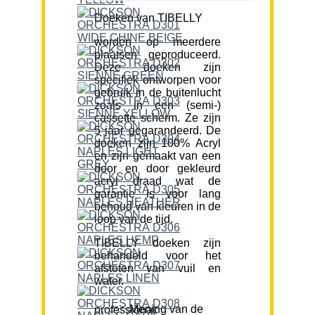
Doeken van TIBELLY
worden op meerdere
plaatsen geproduceerd.
Deze doeken zijn
specifiek ontworpen voor
gebruik in de buitenlucht
zoals in een (semi-)
cassette scherm. Ze zijn
5 jaar gegarandeerd. De
doeken zijn 100% Acryl
en zijn gemaakt van een
door en door gekleurd
acryl draad wat de
garantie is voor lang
behoud van kleuren in de
loop van de tijd.
TIBELLY doeken zijn
behandeld voor het
afstoten van vuil en
water.
Mening van de professional: