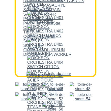
DICKSON SOLAR MAX FABRICS
SAULEDA MASACRYL
SAULEDA SOLRAIN
SAULEDA Top-FR
PARA Tempotest
PARA TempotestStar
CITEL
TIBELLY
COMMERCIAL 95
SOLTIS 86
SOLTIS 92
GIOVARNADI - IRISUN
DICKSON - SUNWORKER