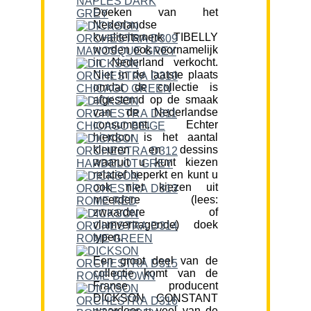
Doeken van het
Nederlandse
kwaliteitsmerk TIBELLY
worden ook voornamelijk
in Nederland verkocht.
Niet in de laatste plaats
omdat de collectie is
afgestemd op de smaak
van de Nederlandse
consument. Echter
hierdoor is het aantal
kleuren en dessins
waaruit u kunt kiezen
relatief beperkt en kunt u
ook niet kiezen uit
meerdere (lees:
zwaardere of
vlamvertragende) doek
typen.
Een groot deel van de
collectie komt van de
Franse producent
DICKSON CONSTANT
waardoor u veel van de