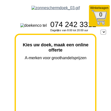
Winkelwagen
0
074 242 3312
Dagelijks van 8:00 tot 20:00 uur
Kies uw doek, maak een online
offerte
A-merken voor groothandelsprijzen
BREEDTE
UITVAL
HOOGTE