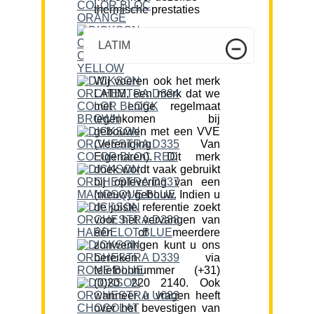
thermische prestaties
LATIM
Wij voeren ook het merk
LATIM, een merk dat we
met enige regelmaat
tegenkomen bij
gebouwen met een VVE
(Vereniging Van
Eigenaren). Dit merk
doek wordt vaak gebruikt
bij oplevering van een
(nieuw) gebouw. Indien u
de juiste referentie zoekt
voor het vervangen van
één of meerdere
zonweringen kunt u ons
bereiken via
telefoonnummer (+31)
(0)20 220 2140. Ook
wanneer u vragen heeft
over het bevestigen van