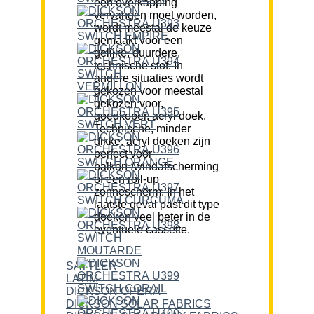
een overkapping
vervangen moet worden,
wordt meestal de keuze
gemaakt voor een
gelijke, duurdere,
technische stof. In
andere situaties wordt
gekozen voor meestal
gekozen voor,
goedkoper, acryl doek.
Technische, minder
dikke, acryl doeken zijn
perfect voor
balkon-/windafscherming
of een roll-up
zonnescherm. In het
laatste geval past dit type
doeken veel beter in de
eventuele cassette.
SATTLER
LATIM
DICKSON OPERA
DICKSON SOLAR FABRICS