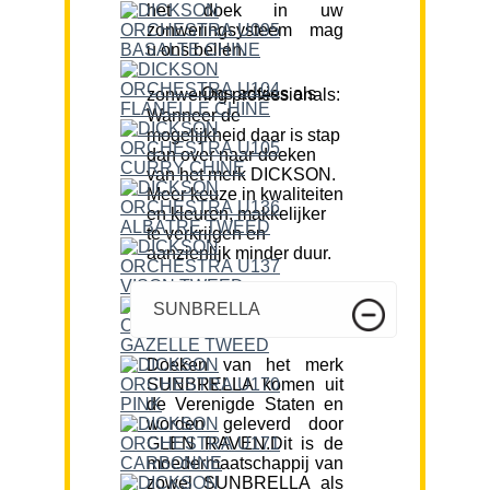
het doek in uw
zonweringsysteem mag
u ons bellen.
Ons advies als zonwering professionals:
Wanneer de
mogelijkheid daar is stap
dan over naar doeken
van het merk DICKSON.
Meer keuze in kwaliteiten
en kleuren, makkelijker
te verkrijgen en
aanzienlijk minder duur.
SUNBRELLA
Doeken van het merk
SUNBRELLA komen uit
de Verenigde Staten en
worden geleverd door
GLEN RAVEN.Dit is de
moedermaatschappij van
zowel SUNBRELLA als