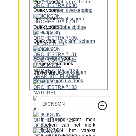
Doek voor
val-arm scherm
Doek voor
tuin overkapping
Doek voor
uitval scherm
Doek voor
dubbelzijdige
overkapping
Doek voor
“knik arm” scherm
Volant
los
Accessoires
voor
zonneschermdoek
Bestel gratis
doek stalen
Reparatie van uw doek
DICKSON
In Europa komt men
doeken van het merk
DICKSON het vaakst
tegen in diverse soorten