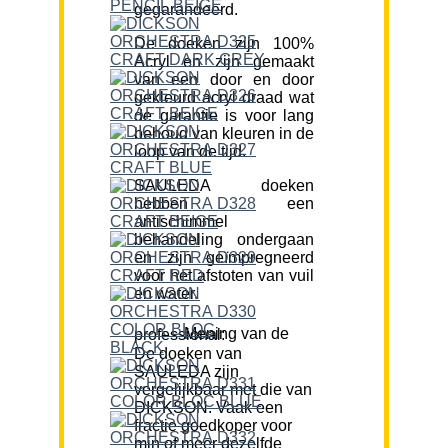
gegarandeerd.
De doeken zijn 100%
Acryl en zijn gemaakt
van een door en door
gekleurd acryl draad wat
de garantie is voor lang
behoud van kleuren in de
loop van de tijd.
SAULEDA doeken
hebben een
antischimmel
behandeling ondergaan
en zijn geïmpregneerd
voor het afstoten van vuil
en water.
Mening van de professional:
De doeken van
SAULEDA zijn
vergelijkbaar met die van
DICKSON. Vaak een
fractie goedkoper voor
min of meer dezelfde