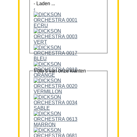
-
Laden ...
‹
Foto’s van onze klanten