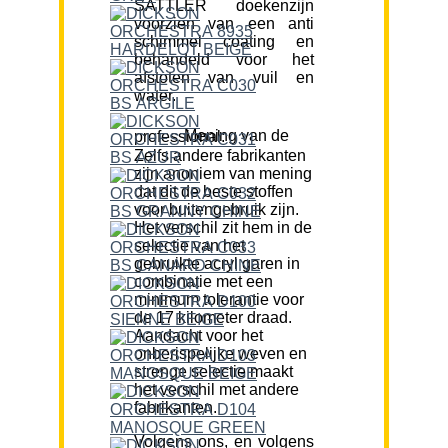
SATTLER doekenzijn
voorzien van een anti
schimmel coating en
behandeld voor het
afstoten van vuil en
water.
Mening van de professional:
Zelfs andere fabrikanten
zijn anoniem van mening
dat dit de beste stoffen
voor buitengebruik zijn.
Het verschil zit hem in de
selectie van het
gebruikte acryl garen in
combinatie met een
minimum tolerantie voor
de 17 kilometer draad.
Aandacht voor het
onberispelijke weven en
strenge selectie maakt
het verschil met andere
fabrikanten.
Volgens ons, en volgens