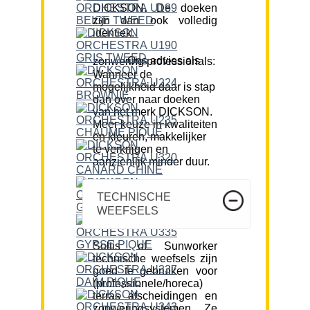
DICKSON. De doeken
zijn dan ook volledig
identiek.
Ons advies als zonwering professionals:
Wanneer de
mogelijkheid daar is stap
dan over naar doeken
van het merk DICKSON.
Meer keuze in kwaliteiten
en kleuren, makkelijker
te verkrijgen en
aanzienlijk minder duur.
TECHNISCHE
WEEFSELS
Soltis of Sunworker
technische weefsels zijn
goed te gebruiken voor
(professionele/horeca)
terras afscheidingen en
zonweringsystemen. Ze