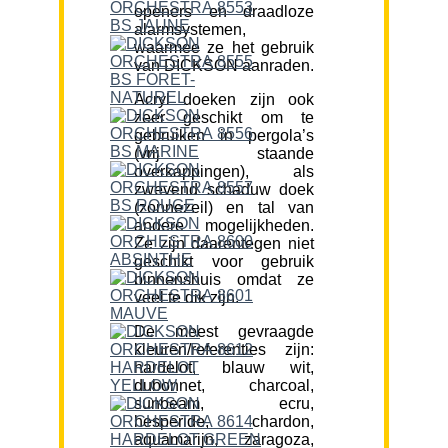
openers en draadloze
alarmsystemen,
waarmee ze het gebruik
van DICKSON aanraden.
Acryl doeken zijn ook
zeer geschikt om te
gebruiken in pergola’s
(vrij staande
overkappingen), als
zwevend schaduw doek
(zonnezeil) en tal van
andere mogelijkheden.
Ze zijn daarentegen niet
geschikt voor gebruik
binnenshuis omdat ze
veel te dik zijn.
De meest gevraagde
kleuren/referenties zijn:
hardelot, blauw wit,
dubonnet, charcoal,
sunbeam, ecru,
hesperide, chardon,
aquamarijn, zaragoza,