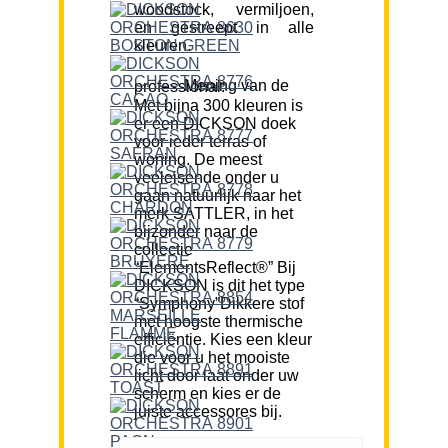
woodstock, vermiljoen,
en gestreept in alle
kleuren.
Mening van de professional:
Met bijna 300 kleuren is
er een DICKSON doek
voor ieder terras of
woning. De meest
veeleisende onder u
gaan natuurlijk naar het
merk SATTLER, in het
bijzonder naar de
collectie
“ElementsReflect®” Bij
DICKSON is dit het type
“Symphony”Dikkere stof
met hoogste thermische
efficiëntie. Kies een kleur
die voor u het mooiste
licht door laat onder uw
scherm en kies er de
juiste accessores bij.