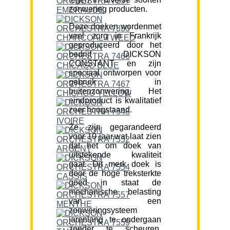
zonwering producten.
Deze doeken wordenmet
veel zorg in Frankrijk
geproduceerd door het
bedrijf DICKSON
CONSTANT en zijn
speciaal ontworpen voor
gebruik in
buitenzonwering. Het
eindproduct is kwalitatief
zeer hoogstaand.
Ze zijn gegarandeerd
voor 10 jaar,wat laat zien
dat het om doek van
uitstekende kwaliteit
gaat. Dit merk doek is
door de hoge treksterkte
goed in staat de
mechanische belasting
van een
zonweringsysteem
jarenlang te ondergaan
zonder te scheuren.