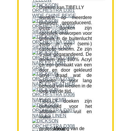
Doeken van TIBELLY
worden op meerdere
plaatsen geproduceerd.
Deze doeken zijn
specifiek ontworpen voor
gebruik in de buitenlucht
zoals in een (semi-)
cassette scherm. Ze zijn
5 jaar gegarandeerd. De
doeken zijn 100% Acryl
en zijn gemaakt van een
door en door gekleurd
acryl draad wat de
garantie is voor lang
behoud van kleuren in de
loop van de tijd.
TIBELLY doeken zijn
behandeld voor het
afstoten van vuil en
water.
Mening van de professional: