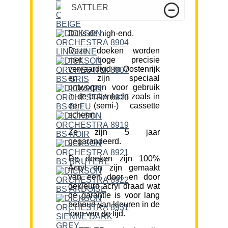
SATTLER
Dit is de high-end.
Deze doeken worden
met hoge precisie
vervaardigd in Oostenrijk
en zijn speciaal
ontworpen voor gebruik
in de buitenlucht zoals in
een (semi-) cassette
scherm.
Ze zijn 5 jaar
gegarandeerd.
De doeken zijn 100%
Acryl en zijn gemaakt
van een door en door
gekleurd acryl draad wat
de garantie is voor lang
behoud van kleuren in de
loop van de tijd.