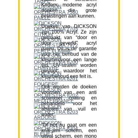
Kortom; moderne acryl
doeken die grote
belastingen aan kunnen.
Doeken van DICKSON
zijn 100% Acryl. Ze zijn
gemaakt van “door en
door geverfd” acryl
garen. Dit is de garantie
voor het behoud van de
kleur(en)voor een lange
tijd. UV-stralen worden
gestopt waardoor het
kleurbehoud een feit is.
Ook worden de doeken
voorzien van een anti
schimmel coating en
behandeld voor het
afstoten van vuil en
water.
“Of het nu gaat om een
knik-arm scherm, een
uitval scherm, een mono