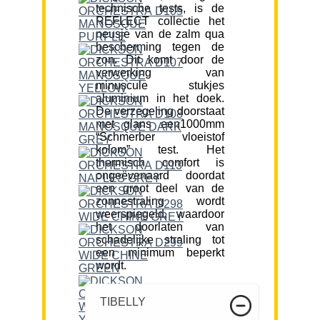
technische tests, is de
REFLECT collectie het
neusje van de zalm qua
bescherming tegen de
zon. Dit komt door de
verwerking van
minuscule stukjes
aluminium in het doek.
De verzegeling doorstaat
met glans een1000mm
“Schmerber vloeistof
kolom” test. Het
thermisch comfort is
ongeëvenaard doordat
een groot deel van de
zonnestraling wordt
weerspiegeld, waardoor
het doorlaten van
schadelijke straling tot
een minimum beperkt
wordt.
TIBELLY