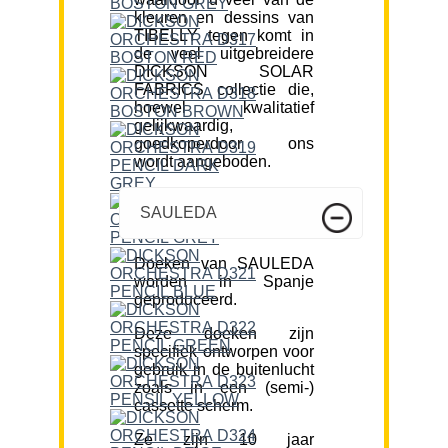
kleuren en dessins van
TIBELLY tegen komt in
de veel uitgebreidere
DICKSON SOLAR
FABRICS collectie die,
hoewel kwalitatief
gelijkwaardig,
goedkoperdoor ons
wordt aangeboden.
SAULEDA
Doeken van SAULEDA
worden in Spanje
geproduceerd.
Deze doeken zijn
specifiek ontworpen voor
gebruik in de buitenlucht
zoals in een (semi-)
cassette scherm.
Ze zijn 10 jaar