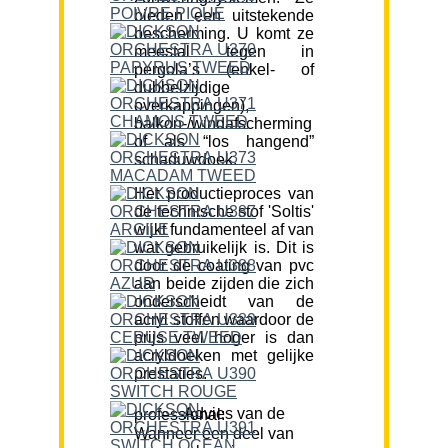
bieden een uitstekende
bescherming. U komt ze
meestal tegen in
pergola’s (enkel- of
dubbelzijdige
overkappingen),
balkon-/windafscherming
of als “los hangend”
schaduwdoek.
Het productieproces van
de technische stof 'Soltis'
wijkt fundamenteel af van
wat gebruikelijk is. Dit is
door de coating van pvc
aan beide zijden die zich
onderscheidt van de
acryl stoffen waardoor de
prijs veel hoger is dan
acryldoeken met gelijke
prestaties.
Advies van de professional:
Wanneer een deel van