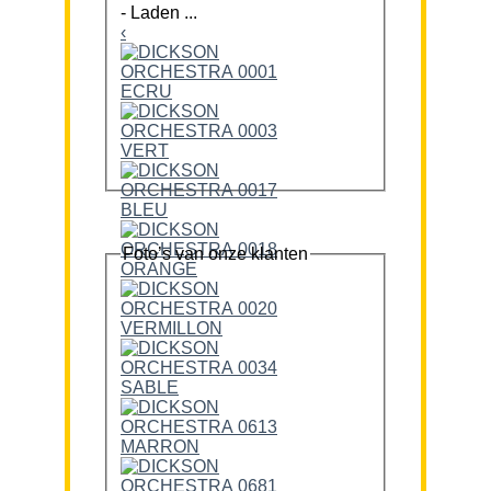
-
Laden ...
‹
Foto’s van onze klanten