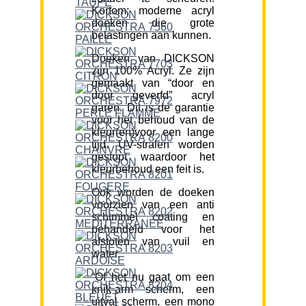
Kortom; moderne acryl
doeken die grote
belastingen aan kunnen.
Doeken van DICKSON
zijn 100% Acryl. Ze zijn
gemaakt van “door en
door geverfd” acryl
garen. Dit is de garantie
voor het behoud van de
kleur(en)voor een lange
tijd. UV-stralen worden
gestopt waardoor het
kleurbehoud een feit is.
Ook worden de doeken
voorzien van een anti
schimmel coating en
behandeld voor het
afstoten van vuil en
water.
“Of het nu gaat om een
knik-arm scherm, een
uitval scherm, een mono