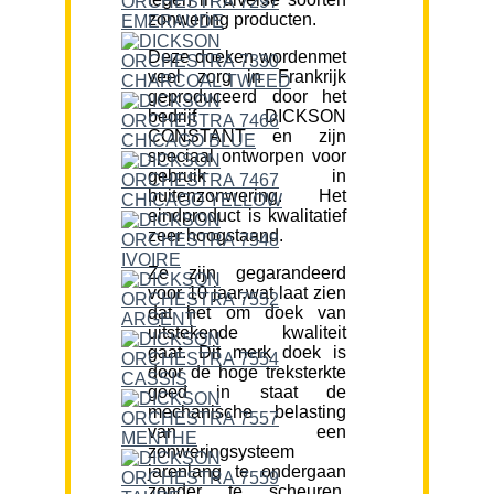
zonwering producten.
Deze doeken wordenmet
veel zorg in Frankrijk
geproduceerd door het
bedrijf DICKSON
CONSTANT en zijn
speciaal ontworpen voor
gebruik in
buitenzonwering. Het
eindproduct is kwalitatief
zeer hoogstaand.
Ze zijn gegarandeerd
voor 10 jaar,wat laat zien
dat het om doek van
uitstekende kwaliteit
gaat. Dit merk doek is
door de hoge treksterkte
goed in staat de
mechanische belasting
van een
zonweringsysteem
jarenlang te ondergaan
zonder te scheuren.