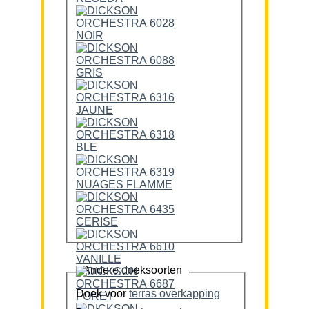
Andere doeksoorten
Doek voor
terras overkapping