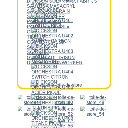
DICKSON SOLAR MAX FABRICS
SAULEDA MASACRYL
SAULEDA SOLRAIN
SAULEDA Top-FR
PARA Tempotest
PARA TempotestStar
CITEL
TIBELLY
COMMERCIAL 95
SOLTIS 86
SOLTIS 92
GIOVARNADI - IRISUN
DICKSON - SUNWORKER