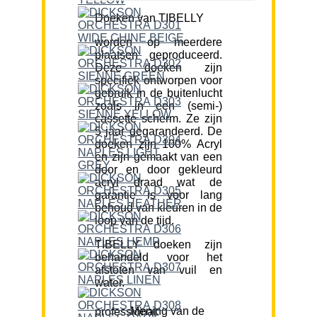
Doeken van TIBELLY
worden op meerdere
plaatsen geproduceerd.
Deze doeken zijn
specifiek ontworpen voor
gebruik in de buitenlucht
zoals in een (semi-)
cassette scherm. Ze zijn
5 jaar gegarandeerd. De
doeken zijn 100% Acryl
en zijn gemaakt van een
door en door gekleurd
acryl draad wat de
garantie is voor lang
behoud van kleuren in de
loop van de tijd.
TIBELLY doeken zijn
behandeld voor het
afstoten van vuil en
water.
Mening van de professional: