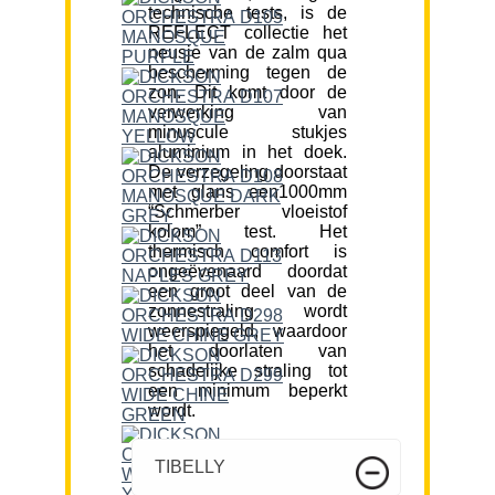
technische tests, is de
REFLECT collectie het
neusje van de zalm qua
bescherming tegen de
zon. Dit komt door de
verwerking van
minuscule stukjes
aluminium in het doek.
De verzegeling doorstaat
met glans een1000mm
“Schmerber vloeistof
kolom” test. Het
thermisch comfort is
ongeëvenaard doordat
een groot deel van de
zonnestraling wordt
weerspiegeld, waardoor
het doorlaten van
schadelijke straling tot
een minimum beperkt
wordt.
TIBELLY