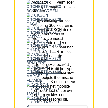
woodstock, vermiljoen,
en gestreept in alle
kleuren.
Mening van de professional:
Met bijna 300 kleuren is
er een DICKSON doek
voor ieder terras of
woning. De meest
veeleisende onder u
gaan natuurlijk naar het
merk SATTLER, in het
bijzonder naar de
collectie
“ElementsReflect®” Bij
DICKSON is dit het type
“Symphony”Dikkere stof
met hoogste thermische
efficiëntie. Kies een kleur
die voor u het mooiste
licht door laat onder uw
scherm en kies er de
juiste accessores bij.