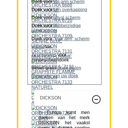
Doek voor
val-arm scherm
Doek voor
tuin overkapping
Doek voor
uitval scherm
Doek voor
dubbelzijdige
overkapping
Doek voor
“knik arm” scherm
Volant
los
Accessoires
voor
zonneschermdoek
Bestel gratis
doek stalen
Reparatie van uw doek
DICKSON
In Europa komt men
doeken van het merk
DICKSON het vaakst
tegen in diverse soorten