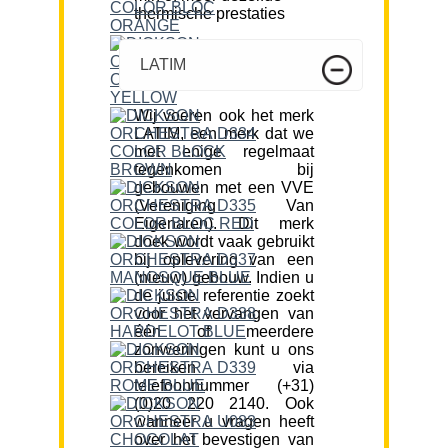
thermische prestaties
LATIM
Wij voeren ook het merk
LATIM, een merk dat we
met enige regelmaat
tegenkomen bij
gebouwen met een VVE
(Vereniging Van
Eigenaren). Dit merk
doek wordt vaak gebruikt
bij oplevering van een
(nieuw) gebouw. Indien u
de juiste referentie zoekt
voor het vervangen van
één of meerdere
zonweringen kunt u ons
bereiken via
telefoonnummer (+31)
(0)20 220 2140. Ook
wanneer u vragen heeft
over het bevestigen van