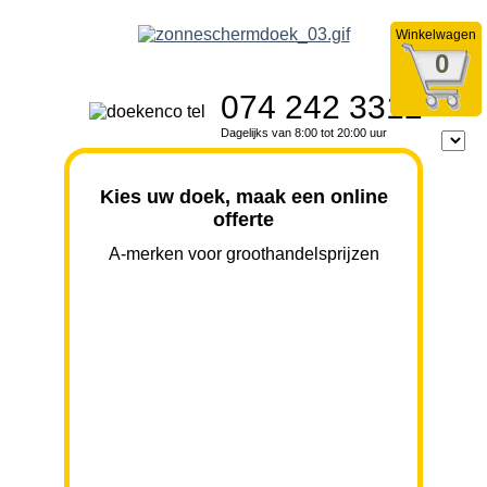
Winkelwagen
0
074 242 3312
Dagelijks van 8:00 tot 20:00 uur
Kies uw doek, maak een online
offerte
A-merken voor groothandelsprijzen
BREEDTE
UITVAL
HOOGTE