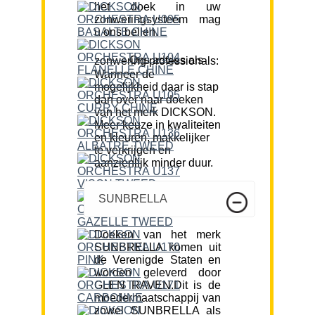
het doek in uw
zonweringsysteem mag
u ons bellen.
Ons advies als zonwering professionals:
Wanneer de
mogelijkheid daar is stap
dan over naar doeken
van het merk DICKSON.
Meer keuze in kwaliteiten
en kleuren, makkelijker
te verkrijgen en
aanzienlijk minder duur.
SUNBRELLA
Doeken van het merk
SUNBRELLA komen uit
de Verenigde Staten en
worden geleverd door
GLEN RAVEN.Dit is de
moedermaatschappij van
zowel SUNBRELLA als