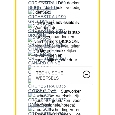
DICKSON. De doeken
zijn dan ook volledig
identiek.
Ons advies als zonwering professionals:
Wanneer de
mogelijkheid daar is stap
dan over naar doeken
van het merk DICKSON.
Meer keuze in kwaliteiten
en kleuren, makkelijker
te verkrijgen en
aanzienlijk minder duur.
TECHNISCHE
WEEFSELS
Soltis of Sunworker
technische weefsels zijn
goed te gebruiken voor
(professionele/horeca)
terras afscheidingen en
zonweringsystemen. Ze