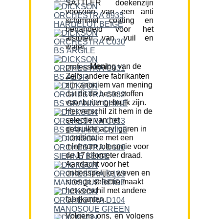
SATTLER doekenzijn
voorzien van een anti
schimmel coating en
behandeld voor het
afstoten van vuil en
water.
Mening van de professional:
Zelfs andere fabrikanten
zijn anoniem van mening
dat dit de beste stoffen
voor buitengebruik zijn.
Het verschil zit hem in de
selectie van het
gebruikte acryl garen in
combinatie met een
minimum tolerantie voor
de 17 kilometer draad.
Aandacht voor het
onberispelijke weven en
strenge selectie maakt
het verschil met andere
fabrikanten.
Volgens ons, en volgens