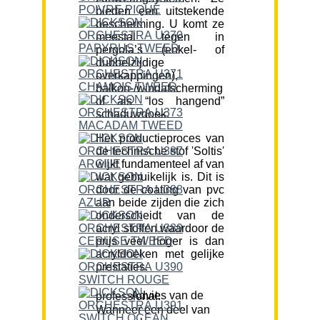
bieden een uitstekende
bescherming. U komt ze
meestal tegen in
pergola’s (enkel- of
dubbelzijdige
overkappingen),
balkon-/windafscherming
of als “los hangend”
schaduwdoek.
Het productieproces van
de technische stof 'Soltis'
wijkt fundamenteel af van
wat gebruikelijk is. Dit is
door de coating van pvc
aan beide zijden die zich
onderscheidt van de
acryl stoffen waardoor de
prijs veel hoger is dan
acryldoeken met gelijke
prestaties.
Advies van de professional:
Wanneer een deel van