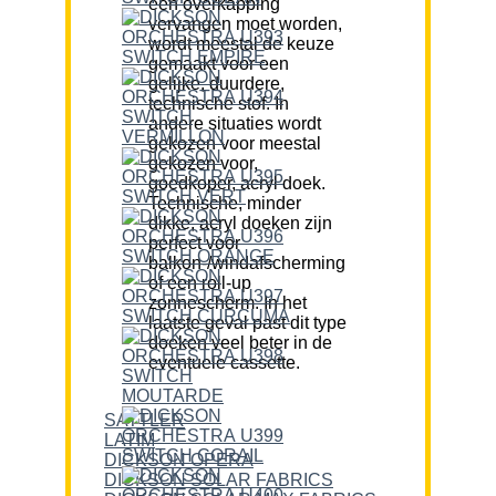
een overkapping
vervangen moet worden,
wordt meestal de keuze
gemaakt voor een
gelijke, duurdere,
technische stof. In
andere situaties wordt
gekozen voor meestal
gekozen voor,
goedkoper, acryl doek.
Technische, minder
dikke, acryl doeken zijn
perfect voor
balkon-/windafscherming
of een roll-up
zonnescherm. In het
laatste geval past dit type
doeken veel beter in de
eventuele cassette.
SATTLER
LATIM
DICKSON OPERA
DICKSON SOLAR FABRICS