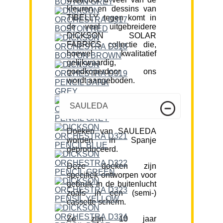
kleuren en dessins van
TIBELLY tegen komt in
de veel uitgebreidere
DICKSON SOLAR
FABRICS collectie die,
hoewel kwalitatief
gelijkwaardig,
goedkoperdoor ons
wordt aangeboden.
SAULEDA
Doeken van SAULEDA
worden in Spanje
geproduceerd.
Deze doeken zijn
specifiek ontworpen voor
gebruik in de buitenlucht
zoals in een (semi-)
cassette scherm.
Ze zijn 10 jaar