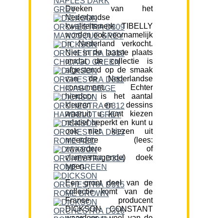
Doeken van het
Nederlandse
kwaliteitsmerk TIBELLY
worden ook voornamelijk
in Nederland verkocht.
Niet in de laatste plaats
omdat de collectie is
afgestemd op de smaak
van de Nederlandse
consument. Echter
hierdoor is het aantal
kleuren en dessins
waaruit u kunt kiezen
relatief beperkt en kunt u
ook niet kiezen uit
meerdere (lees:
zwaardere of
vlamvertragende) doek
typen.
Een groot deel van de
collectie komt van de
Franse producent
DICKSON CONSTANT
waardoor u veel van de