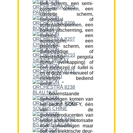
blok scherm, een semi-
cassette scherm, een
cassette scherm,
horizontaal of
verticaalbespannen, een
balkon afscherming, een
markies, een
windscherm, een
projectie scherm, een
dubbelzijdige of
enkelzijdige pergola
(terras overkapping) of
een zonnezeil of -luifel is
en of deze nu manueel of
elektrisch bediend
wordt…….”
……bovenstaande
opmerkingen komen van
het bedrijf SOMFY, één
van de
grootsteproducenten van
onder andere motorisatie
voor zonweringen maar
ook van elektrische deur-