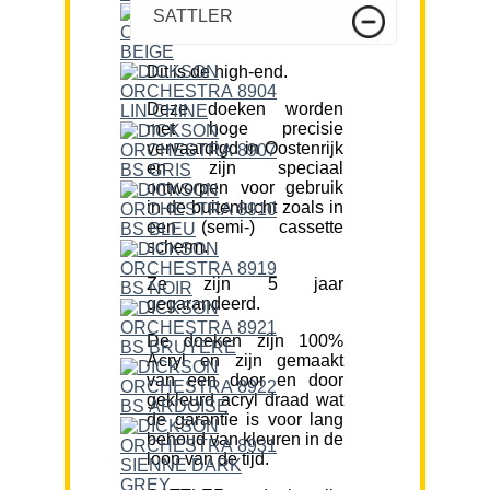
SATTLER
Dit is de high-end.
Deze doeken worden
met hoge precisie
vervaardigd in Oostenrijk
en zijn speciaal
ontworpen voor gebruik
in de buitenlucht zoals in
een (semi-) cassette
scherm.
Ze zijn 5 jaar
gegarandeerd.
De doeken zijn 100%
Acryl en zijn gemaakt
van een door en door
gekleurd acryl draad wat
de garantie is voor lang
behoud van kleuren in de
loop van de tijd.