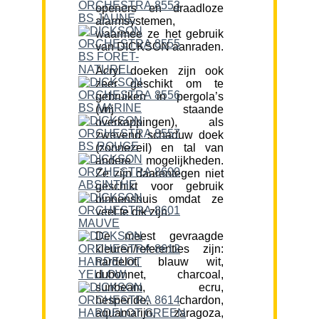
openers en draadloze
alarmsystemen,
waarmee ze het gebruik
van DICKSON aanraden.
Acryl doeken zijn ook
zeer geschikt om te
gebruiken in pergola’s
(vrij staande
overkappingen), als
zwevend schaduw doek
(zonnezeil) en tal van
andere mogelijkheden.
Ze zijn daarentegen niet
geschikt voor gebruik
binnenshuis omdat ze
veel te dik zijn.
De meest gevraagde
kleuren/referenties zijn:
hardelot, blauw wit,
dubonnet, charcoal,
sunbeam, ecru,
hesperide, chardon,
aquamarijn, zaragoza,