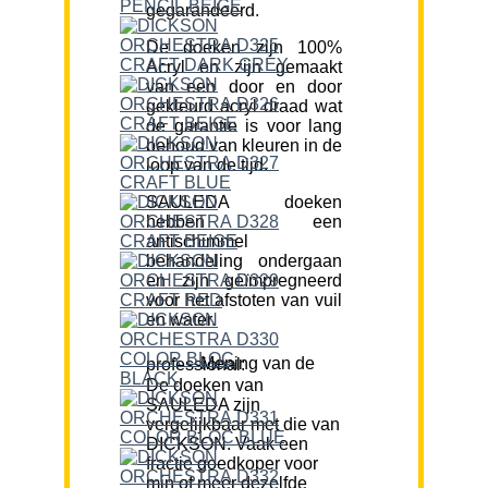
gegarandeerd.
De doeken zijn 100%
Acryl en zijn gemaakt
van een door en door
gekleurd acryl draad wat
de garantie is voor lang
behoud van kleuren in de
loop van de tijd.
SAULEDA doeken
hebben een
antischimmel
behandeling ondergaan
en zijn geïmpregneerd
voor het afstoten van vuil
en water.
Mening van de professional:
De doeken van
SAULEDA zijn
vergelijkbaar met die van
DICKSON. Vaak een
fractie goedkoper voor
min of meer dezelfde