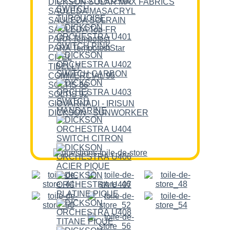
DICKSON SOLAR MAX FABRICS
SAULEDA MASACRYL
SAULEDA SOLRAIN
SAULEDA Top-FR
PARA Tempotest
PARA TempotestStar
CITEL
TIBELLY
COMMERCIAL 95
SOLTIS 86
SOLTIS 92
GIOVARNADI - IRISUN
DICKSON - SUNWORKER