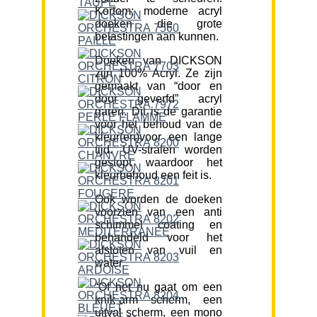
Kortom; moderne acryl
doeken die grote
belastingen aan kunnen.
Doeken van DICKSON
zijn 100% Acryl. Ze zijn
gemaakt van “door en
door geverfd” acryl
garen. Dit is de garantie
voor het behoud van de
kleur(en)voor een lange
tijd. UV-stralen worden
gestopt waardoor het
kleurbehoud een feit is.
Ook worden de doeken
voorzien van een anti
schimmel coating en
behandeld voor het
afstoten van vuil en
water.
“Of het nu gaat om een
knik-arm scherm, een
uitval scherm, een mono