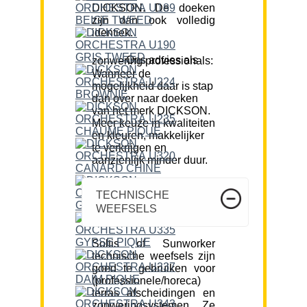
DICKSON. De doeken
zijn dan ook volledig
identiek.
Ons advies als zonwering professionals:
Wanneer de
mogelijkheid daar is stap
dan over naar doeken
van het merk DICKSON.
Meer keuze in kwaliteiten
en kleuren, makkelijker
te verkrijgen en
aanzienlijk minder duur.
TECHNISCHE
WEEFSELS
Soltis of Sunworker
technische weefsels zijn
goed te gebruiken voor
(professionele/horeca)
terras afscheidingen en
zonweringsystemen. Ze