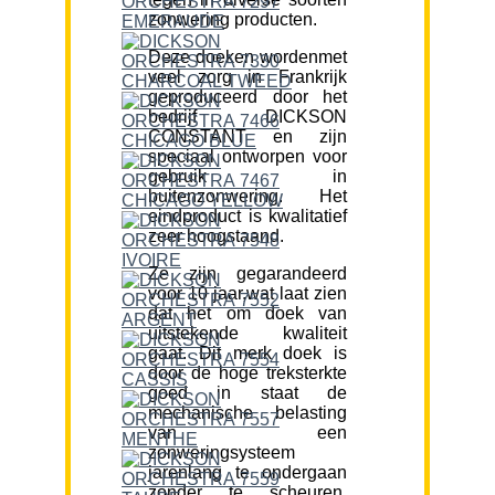
zonwering producten.
Deze doeken wordenmet
veel zorg in Frankrijk
geproduceerd door het
bedrijf DICKSON
CONSTANT en zijn
speciaal ontworpen voor
gebruik in
buitenzonwering. Het
eindproduct is kwalitatief
zeer hoogstaand.
Ze zijn gegarandeerd
voor 10 jaar,wat laat zien
dat het om doek van
uitstekende kwaliteit
gaat. Dit merk doek is
door de hoge treksterkte
goed in staat de
mechanische belasting
van een
zonweringsysteem
jarenlang te ondergaan
zonder te scheuren.