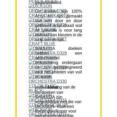
gegarandeerd.
De doeken zijn 100%
Acryl en zijn gemaakt
van een door en door
gekleurd acryl draad wat
de garantie is voor lang
behoud van kleuren in de
loop van de tijd.
SAULEDA doeken
hebben een
antischimmel
behandeling ondergaan
en zijn geïmpregneerd
voor het afstoten van vuil
en water.
Mening van de professional:
De doeken van
SAULEDA zijn
vergelijkbaar met die van
DICKSON. Vaak een
fractie goedkoper voor
min of meer dezelfde