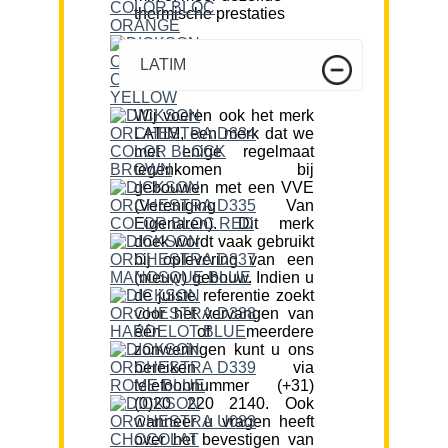
thermische prestaties
LATIM
Wij voeren ook het merk
LATIM, een merk dat we
met enige regelmaat
tegenkomen bij
gebouwen met een VVE
(Vereniging Van
Eigenaren). Dit merk
doek wordt vaak gebruikt
bij oplevering van een
(nieuw) gebouw. Indien u
de juiste referentie zoekt
voor het vervangen van
één of meerdere
zonweringen kunt u ons
bereiken via
telefoonnummer (+31)
(0)20 220 2140. Ook
wanneer u vragen heeft
over het bevestigen van