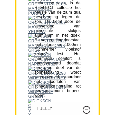
technische tests, is de
REFLECT collectie het
neusje van de zalm qua
bescherming tegen de
zon. Dit komt door de
verwerking van
minuscule stukjes
aluminium in het doek.
De verzegeling doorstaat
met glans een1000mm
“Schmerber vloeistof
kolom” test. Het
thermisch comfort is
ongeëvenaard doordat
een groot deel van de
zonnestraling wordt
weerspiegeld, waardoor
het doorlaten van
schadelijke straling tot
een minimum beperkt
wordt.
TIBELLY