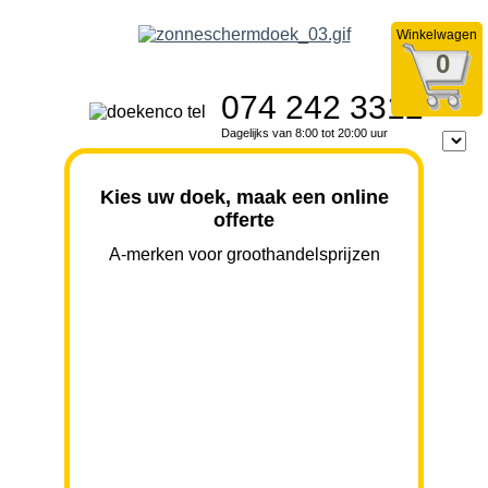
Winkelwagen
0
074 242 3312
Dagelijks van 8:00 tot 20:00 uur
Kies uw doek, maak een online
offerte
A-merken voor groothandelsprijzen
BREEDTE
UITVAL
HOOGTE