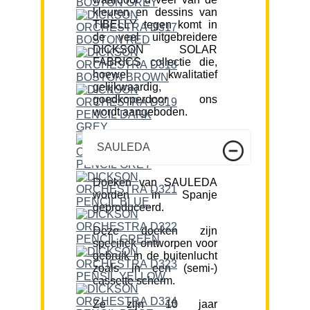
kleuren en dessins van
TIBELLY tegen komt in
de veel uitgebreidere
DICKSON SOLAR
FABRICS collectie die,
hoewel kwalitatief
gelijkwaardig,
goedkoperdoor ons
wordt aangeboden.
SAULEDA
Doeken van SAULEDA
worden in Spanje
geproduceerd.
Deze doeken zijn
specifiek ontworpen voor
gebruik in de buitenlucht
zoals in een (semi-)
cassette scherm.
Ze zijn 10 jaar