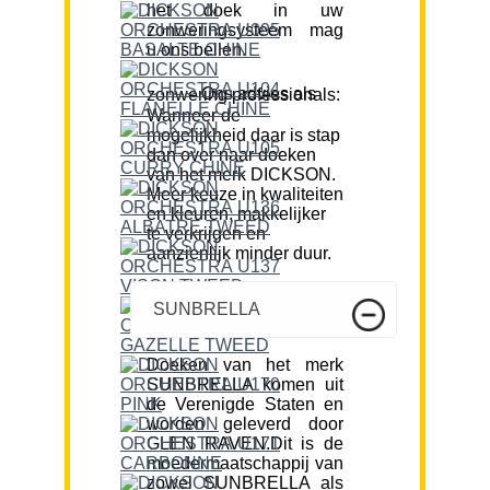
het doek in uw
zonweringsysteem mag
u ons bellen.
Ons advies als zonwering professionals:
Wanneer de
mogelijkheid daar is stap
dan over naar doeken
van het merk DICKSON.
Meer keuze in kwaliteiten
en kleuren, makkelijker
te verkrijgen en
aanzienlijk minder duur.
SUNBRELLA
Doeken van het merk
SUNBRELLA komen uit
de Verenigde Staten en
worden geleverd door
GLEN RAVEN.Dit is de
moedermaatschappij van
zowel SUNBRELLA als