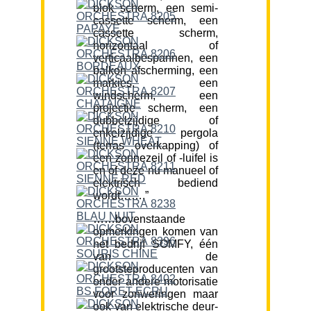
blok scherm, een semi-
cassette scherm, een
cassette scherm,
horizontaal of
verticaalbespannen, een
balkon afscherming, een
markies, een
windscherm, een
projectie scherm, een
dubbelzijdige of
enkelzijdige pergola
(terras overkapping) of
een zonnezeil of -luifel is
en of deze nu manueel of
elektrisch bediend
wordt…….”
……bovenstaande
opmerkingen komen van
het bedrijf SOMFY, één
van de
grootsteproducenten van
onder andere motorisatie
voor zonweringen maar
ook van elektrische deur-