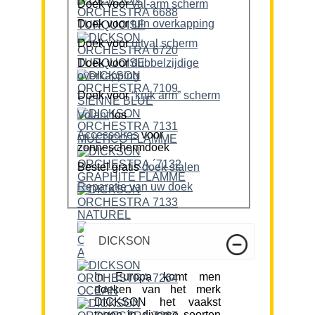
Doek voor
val-arm scherm
Doek voor
tuin overkapping
Doek voor
uitval scherm
Doek voor
dubbelzijdige
overkapping
Doek voor
“knik arm” scherm
Volant
los
Accessoires
voor
zonneschermdoek
Bestel gratis
doek stalen
Reparatie van uw doek
DICKSON
In Europa komt men
doeken van het merk
DICKSON het vaakst
tegen in diverse soorten