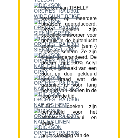
Doeken van TIBELLY
worden op meerdere
plaatsen geproduceerd.
Deze doeken zijn
specifiek ontworpen voor
gebruik in de buitenlucht
zoals in een (semi-)
cassette scherm. Ze zijn
5 jaar gegarandeerd. De
doeken zijn 100% Acryl
en zijn gemaakt van een
door en door gekleurd
acryl draad wat de
garantie is voor lang
behoud van kleuren in de
loop van de tijd.
TIBELLY doeken zijn
behandeld voor het
afstoten van vuil en
water.
Mening van de professional: