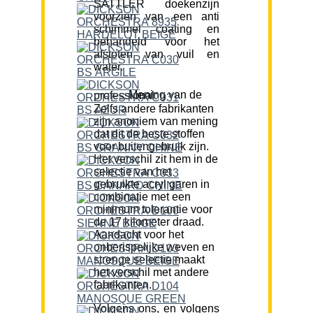
SATTLER doekenzijn
voorzien van een anti
schimmel coating en
behandeld voor het
afstoten van vuil en
water.
Mening van de professional:
Zelfs andere fabrikanten
zijn anoniem van mening
dat dit de beste stoffen
voor buitengebruik zijn.
Het verschil zit hem in de
selectie van het
gebruikte acryl garen in
combinatie met een
minimum tolerantie voor
de 17 kilometer draad.
Aandacht voor het
onberispelijke weven en
strenge selectie maakt
het verschil met andere
fabrikanten.
Volgens ons, en volgens