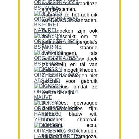
openers en draadloze
alarmsystemen,
waarmee ze het gebruik
van DICKSON aanraden.
Acryl doeken zijn ook
zeer geschikt om te
gebruiken in pergola’s
(vrij staande
overkappingen), als
zwevend schaduw doek
(zonnezeil) en tal van
andere mogelijkheden.
Ze zijn daarentegen niet
geschikt voor gebruik
binnenshuis omdat ze
veel te dik zijn.
De meest gevraagde
kleuren/referenties zijn:
hardelot, blauw wit,
dubonnet, charcoal,
sunbeam, ecru,
hesperide, chardon,
aquamarijn, zaragoza,