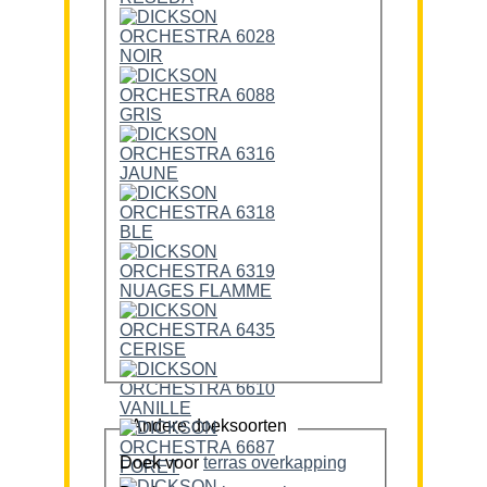
Andere doeksoorten
Doek voor
terras overkapping