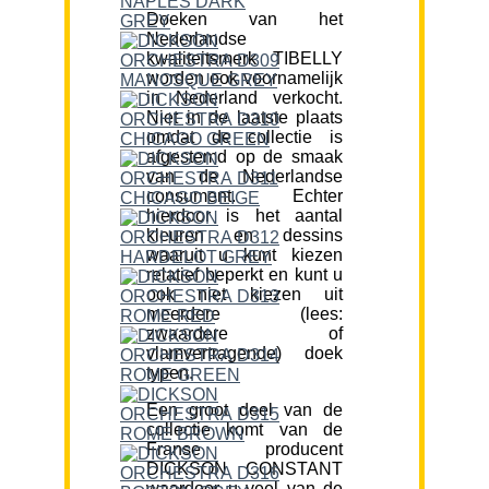
Doeken van het
Nederlandse
kwaliteitsmerk TIBELLY
worden ook voornamelijk
in Nederland verkocht.
Niet in de laatste plaats
omdat de collectie is
afgestemd op de smaak
van de Nederlandse
consument. Echter
hierdoor is het aantal
kleuren en dessins
waaruit u kunt kiezen
relatief beperkt en kunt u
ook niet kiezen uit
meerdere (lees:
zwaardere of
vlamvertragende) doek
typen.
Een groot deel van de
collectie komt van de
Franse producent
DICKSON CONSTANT
waardoor u veel van de