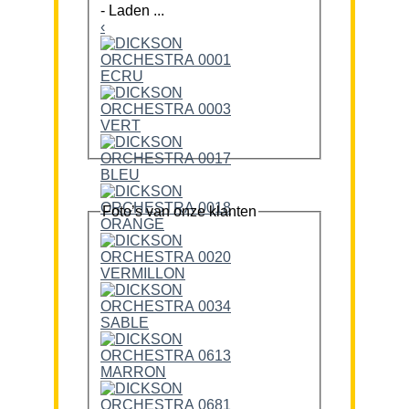
-
Laden ...
‹
Foto’s van onze klanten