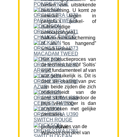
bieden een uitstekende
bescherming. U komt ze
meestal tegen in
pergola’s (enkel- of
dubbelzijdige
overkappingen),
balkon-/windafscherming
of als “los hangend”
schaduwdoek.
Het productieproces van
de technische stof 'Soltis'
wijkt fundamenteel af van
wat gebruikelijk is. Dit is
door de coating van pvc
aan beide zijden die zich
onderscheidt van de
acryl stoffen waardoor de
prijs veel hoger is dan
acryldoeken met gelijke
prestaties.
Advies van de professional:
Wanneer een deel van