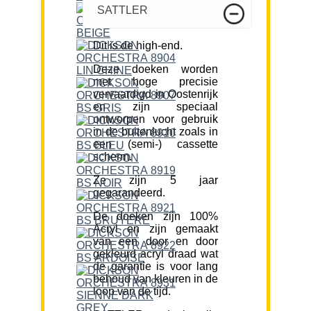
SATTLER
Dit is de high-end.
Deze doeken worden
met hoge precisie
vervaardigd in Oostenrijk
en zijn speciaal
ontworpen voor gebruik
in de buitenlucht zoals in
een (semi-) cassette
scherm.
Ze zijn 5 jaar
gegarandeerd.
De doeken zijn 100%
Acryl en zijn gemaakt
van een door en door
gekleurd acryl draad wat
de garantie is voor lang
behoud van kleuren in de
loop van de tijd.