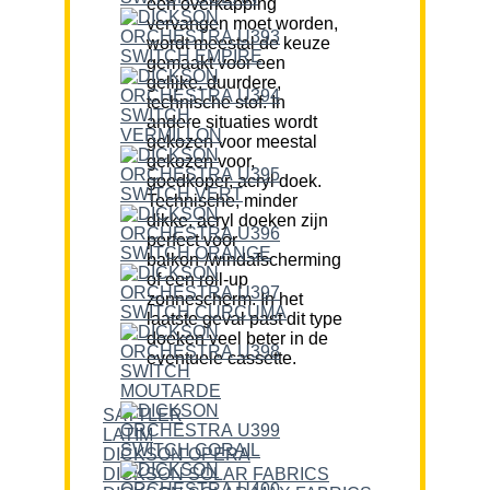
een overkapping
vervangen moet worden,
wordt meestal de keuze
gemaakt voor een
gelijke, duurdere,
technische stof. In
andere situaties wordt
gekozen voor meestal
gekozen voor,
goedkoper, acryl doek.
Technische, minder
dikke, acryl doeken zijn
perfect voor
balkon-/windafscherming
of een roll-up
zonnescherm. In het
laatste geval past dit type
doeken veel beter in de
eventuele cassette.
SATTLER
LATIM
DICKSON OPERA
DICKSON SOLAR FABRICS