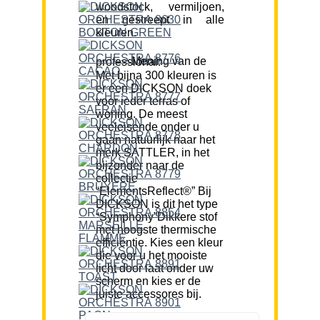
woodstock, vermiljoen,
en gestreept in alle
kleuren.
Mening van de professional:
Met bijna 300 kleuren is
er een DICKSON doek
voor ieder terras of
woning. De meest
veeleisende onder u
gaan natuurlijk naar het
merk SATTLER, in het
bijzonder naar de
collectie
“ElementsReflect®” Bij
DICKSON is dit het type
“Symphony”Dikkere stof
met hoogste thermische
efficiëntie. Kies een kleur
die voor u het mooiste
licht door laat onder uw
scherm en kies er de
juiste accessores bij.