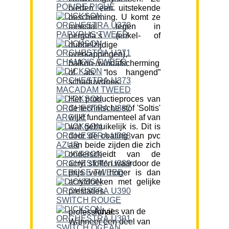
bieden een uitstekende
bescherming. U komt ze
meestal tegen in
pergola’s (enkel- of
dubbelzijdige
overkappingen),
balkon-/windafscherming
of als “los hangend”
schaduwdoek.
Het productieproces van
de technische stof 'Soltis'
wijkt fundamenteel af van
wat gebruikelijk is. Dit is
door de coating van pvc
aan beide zijden die zich
onderscheidt van de
acryl stoffen waardoor de
prijs veel hoger is dan
acryldoeken met gelijke
prestaties.
Advies van de professional:
Wanneer een deel van