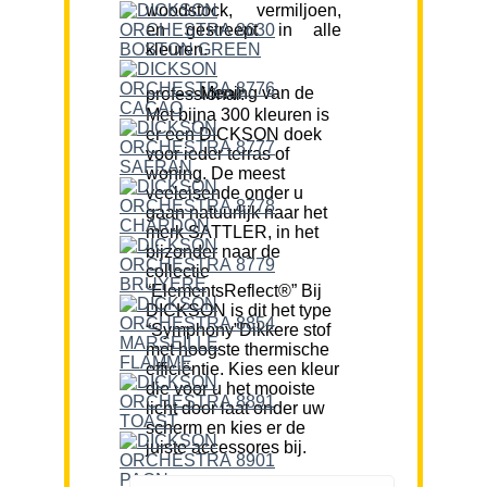
woodstock, vermiljoen,
en gestreept in alle
kleuren.
Mening van de professional:
Met bijna 300 kleuren is
er een DICKSON doek
voor ieder terras of
woning. De meest
veeleisende onder u
gaan natuurlijk naar het
merk SATTLER, in het
bijzonder naar de
collectie
“ElementsReflect®” Bij
DICKSON is dit het type
“Symphony”Dikkere stof
met hoogste thermische
efficiëntie. Kies een kleur
die voor u het mooiste
licht door laat onder uw
scherm en kies er de
juiste accessores bij.