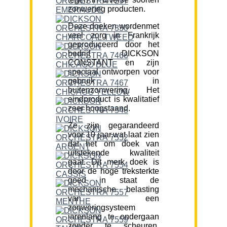
zonwering producten.
Deze doeken wordenmet
veel zorg in Frankrijk
geproduceerd door het
bedrijf DICKSON
CONSTANT en zijn
speciaal ontworpen voor
gebruik in
buitenzonwering. Het
eindproduct is kwalitatief
zeer hoogstaand.
Ze zijn gegarandeerd
voor 10 jaar,wat laat zien
dat het om doek van
uitstekende kwaliteit
gaat. Dit merk doek is
door de hoge treksterkte
goed in staat de
mechanische belasting
van een
zonweringsysteem
jarenlang te ondergaan
zonder te scheuren.