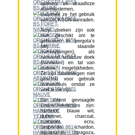
openers en draadloze
alarmsystemen,
waarmee ze het gebruik
van DICKSON aanraden.
Acryl doeken zijn ook
zeer geschikt om te
gebruiken in pergola’s
(vrij staande
overkappingen), als
zwevend schaduw doek
(zonnezeil) en tal van
andere mogelijkheden.
Ze zijn daarentegen niet
geschikt voor gebruik
binnenshuis omdat ze
veel te dik zijn.
De meest gevraagde
kleuren/referenties zijn:
hardelot, blauw wit,
dubonnet, charcoal,
sunbeam, ecru,
hesperide, chardon,
aquamarijn, zaragoza,