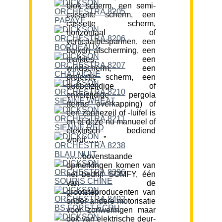
blok scherm, een semi-
cassette scherm, een
cassette scherm,
horizontaal of
verticaalbespannen, een
balkon afscherming, een
markies, een
windscherm, een
projectie scherm, een
dubbelzijdige of
enkelzijdige pergola
(terras overkapping) of
een zonnezeil of -luifel is
en of deze nu manueel of
elektrisch bediend
wordt…….”
……bovenstaande
opmerkingen komen van
het bedrijf SOMFY, één
van de
grootsteproducenten van
onder andere motorisatie
voor zonweringen maar
ook van elektrische deur-