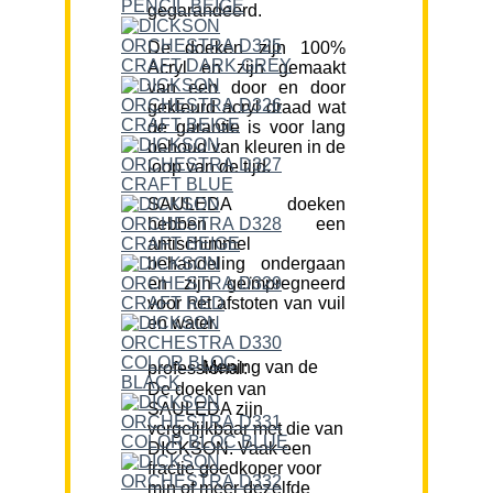
gegarandeerd.
De doeken zijn 100%
Acryl en zijn gemaakt
van een door en door
gekleurd acryl draad wat
de garantie is voor lang
behoud van kleuren in de
loop van de tijd.
SAULEDA doeken
hebben een
antischimmel
behandeling ondergaan
en zijn geïmpregneerd
voor het afstoten van vuil
en water.
Mening van de professional:
De doeken van
SAULEDA zijn
vergelijkbaar met die van
DICKSON. Vaak een
fractie goedkoper voor
min of meer dezelfde