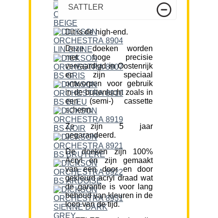
SATTLER
Dit is de high-end.
Deze doeken worden
met hoge precisie
vervaardigd in Oostenrijk
en zijn speciaal
ontworpen voor gebruik
in de buitenlucht zoals in
een (semi-) cassette
scherm.
Ze zijn 5 jaar
gegarandeerd.
De doeken zijn 100%
Acryl en zijn gemaakt
van een door en door
gekleurd acryl draad wat
de garantie is voor lang
behoud van kleuren in de
loop van de tijd.