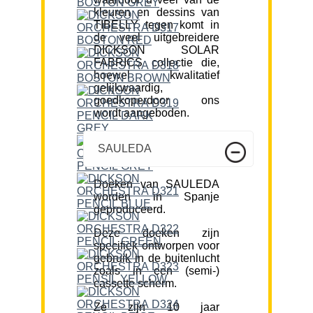
kleuren en dessins van
TIBELLY tegen komt in
de veel uitgebreidere
DICKSON SOLAR
FABRICS collectie die,
hoewel kwalitatief
gelijkwaardig,
goedkoperdoor ons
wordt aangeboden.
SAULEDA
Doeken van SAULEDA
worden in Spanje
geproduceerd.
Deze doeken zijn
specifiek ontworpen voor
gebruik in de buitenlucht
zoals in een (semi-)
cassette scherm.
Ze zijn 10 jaar