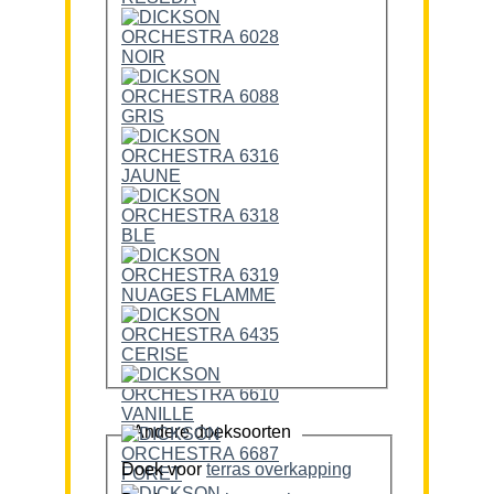
Andere doeksoorten
Doek voor
terras overkapping