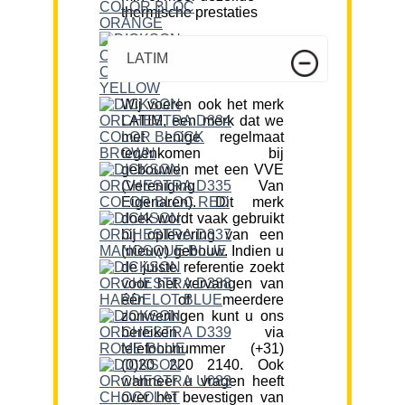
thermische prestaties
LATIM
Wij voeren ook het merk
LATIM, een merk dat we
met enige regelmaat
tegenkomen bij
gebouwen met een VVE
(Vereniging Van
Eigenaren). Dit merk
doek wordt vaak gebruikt
bij oplevering van een
(nieuw) gebouw. Indien u
de juiste referentie zoekt
voor het vervangen van
één of meerdere
zonweringen kunt u ons
bereiken via
telefoonnummer (+31)
(0)20 220 2140. Ook
wanneer u vragen heeft
over het bevestigen van