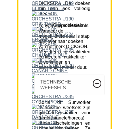
DICKSON. De doeken
zijn dan ook volledig
identiek.
Ons advies als zonwering professionals:
Wanneer de
mogelijkheid daar is stap
dan over naar doeken
van het merk DICKSON.
Meer keuze in kwaliteiten
en kleuren, makkelijker
te verkrijgen en
aanzienlijk minder duur.
TECHNISCHE
WEEFSELS
Soltis of Sunworker
technische weefsels zijn
goed te gebruiken voor
(professionele/horeca)
terras afscheidingen en
zonweringsystemen. Ze