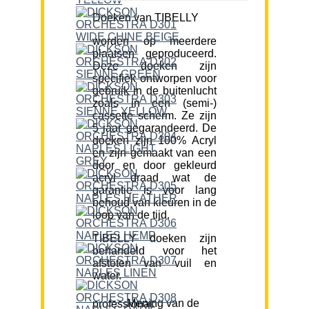
Doeken van TIBELLY
worden op meerdere
plaatsen geproduceerd.
Deze doeken zijn
specifiek ontworpen voor
gebruik in de buitenlucht
zoals in een (semi-)
cassette scherm. Ze zijn
5 jaar gegarandeerd. De
doeken zijn 100% Acryl
en zijn gemaakt van een
door en door gekleurd
acryl draad wat de
garantie is voor lang
behoud van kleuren in de
loop van de tijd.
TIBELLY doeken zijn
behandeld voor het
afstoten van vuil en
water.
Mening van de professional: