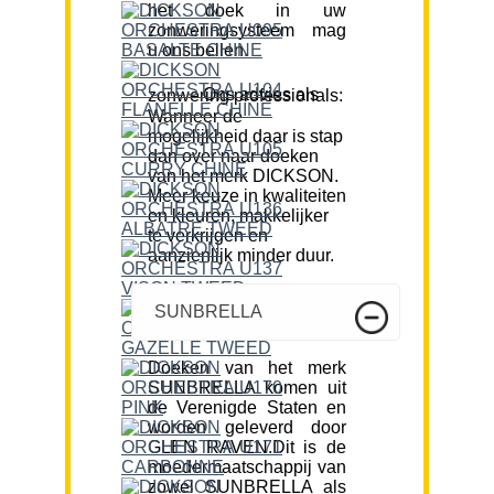
het doek in uw
zonweringsysteem mag
u ons bellen.
Ons advies als zonwering professionals:
Wanneer de
mogelijkheid daar is stap
dan over naar doeken
van het merk DICKSON.
Meer keuze in kwaliteiten
en kleuren, makkelijker
te verkrijgen en
aanzienlijk minder duur.
SUNBRELLA
Doeken van het merk
SUNBRELLA komen uit
de Verenigde Staten en
worden geleverd door
GLEN RAVEN.Dit is de
moedermaatschappij van
zowel SUNBRELLA als