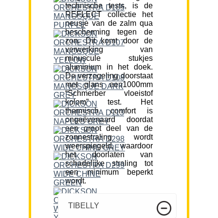
technische tests, is de
REFLECT collectie het
neusje van de zalm qua
bescherming tegen de
zon. Dit komt door de
verwerking van
minuscule stukjes
aluminium in het doek.
De verzegeling doorstaat
met glans een1000mm
“Schmerber vloeistof
kolom” test. Het
thermisch comfort is
ongeëvenaard doordat
een groot deel van de
zonnestraling wordt
weerspiegeld, waardoor
het doorlaten van
schadelijke straling tot
een minimum beperkt
wordt.
TIBELLY