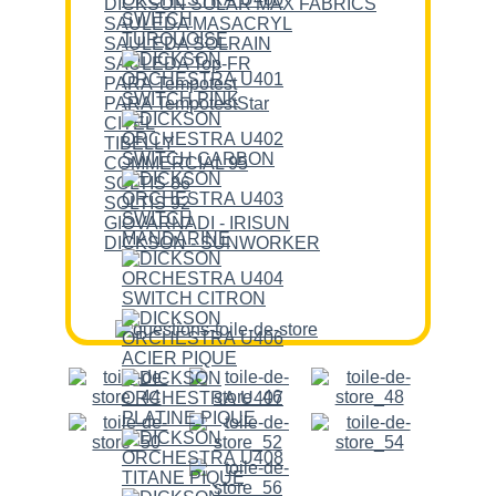
DICKSON SOLAR MAX FABRICS
SAULEDA MASACRYL
SAULEDA SOLRAIN
SAULEDA Top-FR
PARA Tempotest
PARA TempotestStar
CITEL
TIBELLY
COMMERCIAL 95
SOLTIS 86
SOLTIS 92
GIOVARNADI - IRISUN
DICKSON - SUNWORKER