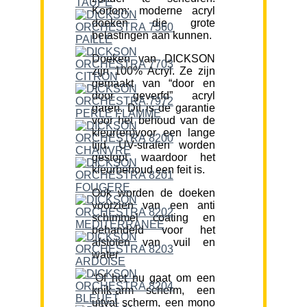
Kortom; moderne acryl
doeken die grote
belastingen aan kunnen.
Doeken van DICKSON
zijn 100% Acryl. Ze zijn
gemaakt van “door en
door geverfd” acryl
garen. Dit is de garantie
voor het behoud van de
kleur(en)voor een lange
tijd. UV-stralen worden
gestopt waardoor het
kleurbehoud een feit is.
Ook worden de doeken
voorzien van een anti
schimmel coating en
behandeld voor het
afstoten van vuil en
water.
“Of het nu gaat om een
knik-arm scherm, een
uitval scherm, een mono