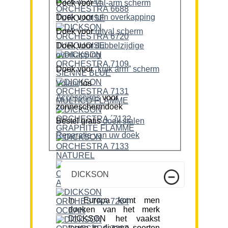
Doek voor
val-arm scherm
Doek voor
tuin overkapping
Doek voor
uitval scherm
Doek voor
dubbelzijdige
overkapping
Doek voor
“knik arm” scherm
Volant
los
Accessoires
voor
zonneschermdoek
Bestel gratis
doek stalen
Reparatie van uw doek
DICKSON
In Europa komt men
doeken van het merk
DICKSON het vaakst
tegen in diverse soorten