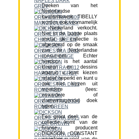
Doeken van het
Nederlandse
kwaliteitsmerk TIBELLY
worden ook voornamelijk
in Nederland verkocht.
Niet in de laatste plaats
omdat de collectie is
afgestemd op de smaak
van de Nederlandse
consument. Echter
hierdoor is het aantal
kleuren en dessins
waaruit u kunt kiezen
relatief beperkt en kunt u
ook niet kiezen uit
meerdere (lees:
zwaardere of
vlamvertragende) doek
typen.
Een groot deel van de
collectie komt van de
Franse producent
DICKSON CONSTANT
waardoor u veel van de