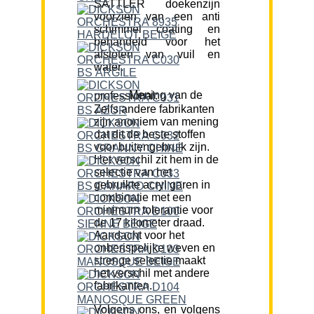
SATTLER doekenzijn
voorzien van een anti
schimmel coating en
behandeld voor het
afstoten van vuil en
water.
Mening van de professional:
Zelfs andere fabrikanten
zijn anoniem van mening
dat dit de beste stoffen
voor buitengebruik zijn.
Het verschil zit hem in de
selectie van het
gebruikte acryl garen in
combinatie met een
minimum tolerantie voor
de 17 kilometer draad.
Aandacht voor het
onberispelijke weven en
strenge selectie maakt
het verschil met andere
fabrikanten.
Volgens ons, en volgens