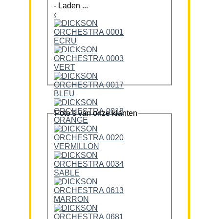
-
Laden ...
‹
Foto’s van onze klanten