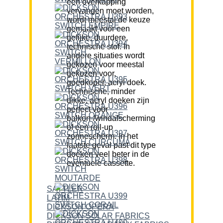
een overkapping
vervangen moet worden,
wordt meestal de keuze
gemaakt voor een
gelijke, duurdere,
technische stof. In
andere situaties wordt
gekozen voor meestal
gekozen voor,
goedkoper, acryl doek.
Technische, minder
dikke, acryl doeken zijn
perfect voor
balkon-/windafscherming
of een roll-up
zonnescherm. In het
laatste geval past dit type
doeken veel beter in de
eventuele cassette.
SATTLER
LATIM
DICKSON OPERA
DICKSON SOLAR FABRICS