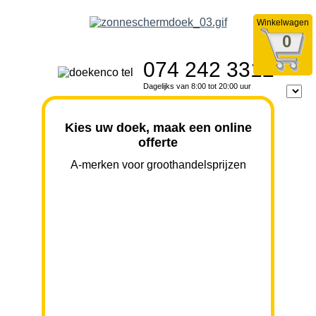
Winkelwagen
0
074 242 3312
Dagelijks van 8:00 tot 20:00 uur
Kies uw doek, maak een online
offerte
A-merken voor groothandelsprijzen
BREEDTE
UITVAL
HOOGTE