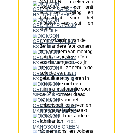
SATTLER doekenzijn
voorzien van een anti
schimmel coating en
behandeld voor het
afstoten van vuil en
water.
Mening van de professional:
Zelfs andere fabrikanten
zijn anoniem van mening
dat dit de beste stoffen
voor buitengebruik zijn.
Het verschil zit hem in de
selectie van het
gebruikte acryl garen in
combinatie met een
minimum tolerantie voor
de 17 kilometer draad.
Aandacht voor het
onberispelijke weven en
strenge selectie maakt
het verschil met andere
fabrikanten.
Volgens ons, en volgens