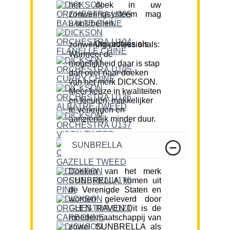
het doek in uw
zonweringsysteem mag
u ons bellen.
Ons advies als zonwering professionals:
Wanneer de
mogelijkheid daar is stap
dan over naar doeken
van het merk DICKSON.
Meer keuze in kwaliteiten
en kleuren, makkelijker
te verkrijgen en
aanzienlijk minder duur.
SUNBRELLA
Doeken van het merk
SUNBRELLA komen uit
de Verenigde Staten en
worden geleverd door
GLEN RAVEN.Dit is de
moedermaatschappij van
zowel SUNBRELLA als