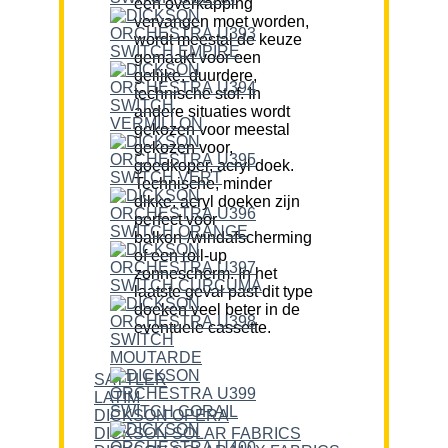
een overkapping
vervangen moet worden,
wordt meestal de keuze
gemaakt voor een
gelijke, duurdere,
technische stof. In
andere situaties wordt
gekozen voor meestal
gekozen voor,
goedkoper, acryl doek.
Technische, minder
dikke, acryl doeken zijn
perfect voor
balkon-/windafscherming
of een roll-up
zonnescherm. In het
laatste geval past dit type
doeken veel beter in de
eventuele cassette.
SATTLER
LATIM
DICKSON OPERA
DICKSON SOLAR FABRICS