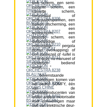
blok scherm, een semi-
cassette scherm, een
cassette scherm,
horizontaal of
verticaalbespannen, een
balkon afscherming, een
markies, een
windscherm, een
projectie scherm, een
dubbelzijdige of
enkelzijdige pergola
(terras overkapping) of
een zonnezeil of -luifel is
en of deze nu manueel of
elektrisch bediend
wordt…….”
……bovenstaande
opmerkingen komen van
het bedrijf SOMFY, één
van de
grootsteproducenten van
onder andere motorisatie
voor zonweringen maar
ook van elektrische deur-