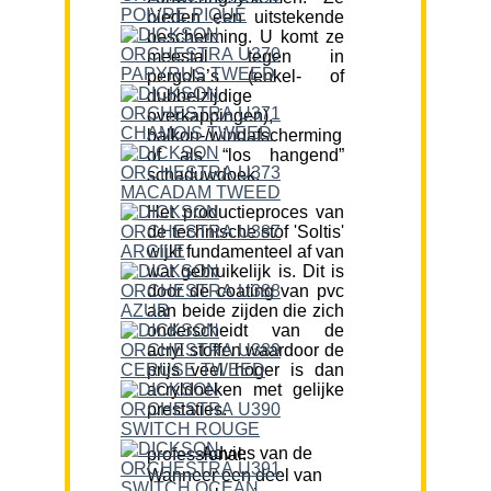
bieden een uitstekende
bescherming. U komt ze
meestal tegen in
pergola’s (enkel- of
dubbelzijdige
overkappingen),
balkon-/windafscherming
of als “los hangend”
schaduwdoek.
Het productieproces van
de technische stof 'Soltis'
wijkt fundamenteel af van
wat gebruikelijk is. Dit is
door de coating van pvc
aan beide zijden die zich
onderscheidt van de
acryl stoffen waardoor de
prijs veel hoger is dan
acryldoeken met gelijke
prestaties.
Advies van de professional:
Wanneer een deel van