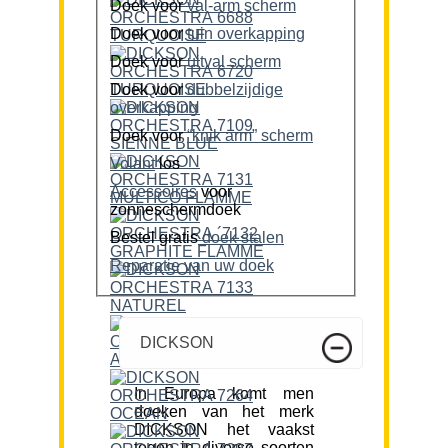
Doek voor
val-arm scherm
Doek voor
tuin overkapping
Doek voor
uitval scherm
Doek voor
dubbelzijdige
overkapping
Doek voor
“knik arm” scherm
Volant
los
Accessoires
voor
zonneschermdoek
Bestel gratis
doek stalen
Reparatie van uw doek
DICKSON
In Europa komt men
doeken van het merk
DICKSON het vaakst
tegen in diverse soorten