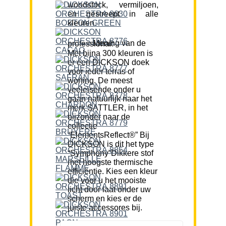
woodstock, vermiljoen,
en gestreept in alle
kleuren.
Mening van de professional:
Met bijna 300 kleuren is
er een DICKSON doek
voor ieder terras of
woning. De meest
veeleisende onder u
gaan natuurlijk naar het
merk SATTLER, in het
bijzonder naar de
collectie
“ElementsReflect®” Bij
DICKSON is dit het type
“Symphony”Dikkere stof
met hoogste thermische
efficiëntie. Kies een kleur
die voor u het mooiste
licht door laat onder uw
scherm en kies er de
juiste accessores bij.