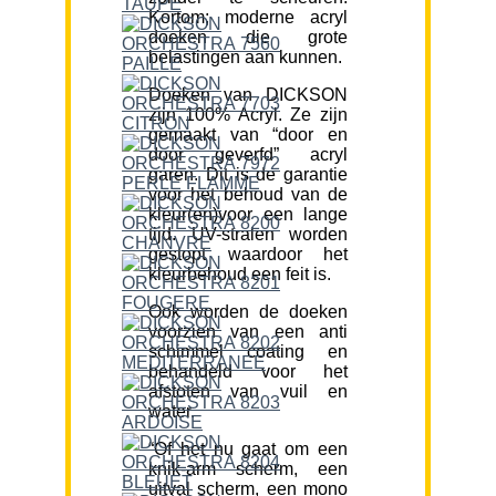
Kortom; moderne acryl
doeken die grote
belastingen aan kunnen.
Doeken van DICKSON
zijn 100% Acryl. Ze zijn
gemaakt van “door en
door geverfd” acryl
garen. Dit is de garantie
voor het behoud van de
kleur(en)voor een lange
tijd. UV-stralen worden
gestopt waardoor het
kleurbehoud een feit is.
Ook worden de doeken
voorzien van een anti
schimmel coating en
behandeld voor het
afstoten van vuil en
water.
“Of het nu gaat om een
knik-arm scherm, een
uitval scherm, een mono