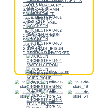
DICKSON SOLAR MAX FABRICS
SAULEDA MASACRYL
SAULEDA SOLRAIN
SAULEDA Top-FR
PARA Tempotest
PARA TempotestStar
CITEL
TIBELLY
COMMERCIAL 95
SOLTIS 86
SOLTIS 92
GIOVARNADI - IRISUN
DICKSON - SUNWORKER