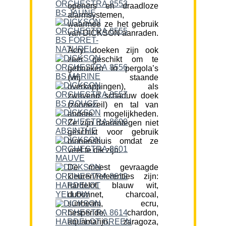
openers en draadloze
alarmsystemen,
waarmee ze het gebruik
van DICKSON aanraden.
Acryl doeken zijn ook
zeer geschikt om te
gebruiken in pergola’s
(vrij staande
overkappingen), als
zwevend schaduw doek
(zonnezeil) en tal van
andere mogelijkheden.
Ze zijn daarentegen niet
geschikt voor gebruik
binnenshuis omdat ze
veel te dik zijn.
De meest gevraagde
kleuren/referenties zijn:
hardelot, blauw wit,
dubonnet, charcoal,
sunbeam, ecru,
hesperide, chardon,
aquamarijn, zaragoza,