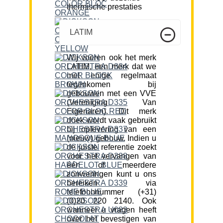
thermische prestaties
LATIM
Wij voeren ook het merk
LATIM, een merk dat we
met enige regelmaat
tegenkomen bij
gebouwen met een VVE
(Vereniging Van
Eigenaren). Dit merk
doek wordt vaak gebruikt
bij oplevering van een
(nieuw) gebouw. Indien u
de juiste referentie zoekt
voor het vervangen van
één of meerdere
zonweringen kunt u ons
bereiken via
telefoonnummer (+31)
(0)20 220 2140. Ook
wanneer u vragen heeft
over het bevestigen van