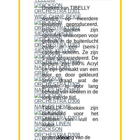
Doeken van TIBELLY
worden op meerdere
plaatsen geproduceerd.
Deze doeken zijn
specifiek ontworpen voor
gebruik in de buitenlucht
zoals in een (semi-)
cassette scherm. Ze zijn
5 jaar gegarandeerd. De
doeken zijn 100% Acryl
en zijn gemaakt van een
door en door gekleurd
acryl draad wat de
garantie is voor lang
behoud van kleuren in de
loop van de tijd.
TIBELLY doeken zijn
behandeld voor het
afstoten van vuil en
water.
Mening van de professional: