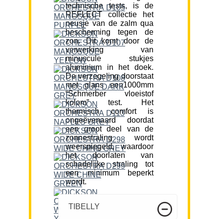
technische tests, is de
REFLECT collectie het
neusje van de zalm qua
bescherming tegen de
zon. Dit komt door de
verwerking van
minuscule stukjes
aluminium in het doek.
De verzegeling doorstaat
met glans een1000mm
“Schmerber vloeistof
kolom” test. Het
thermisch comfort is
ongeëvenaard doordat
een groot deel van de
zonnestraling wordt
weerspiegeld, waardoor
het doorlaten van
schadelijke straling tot
een minimum beperkt
wordt.
TIBELLY