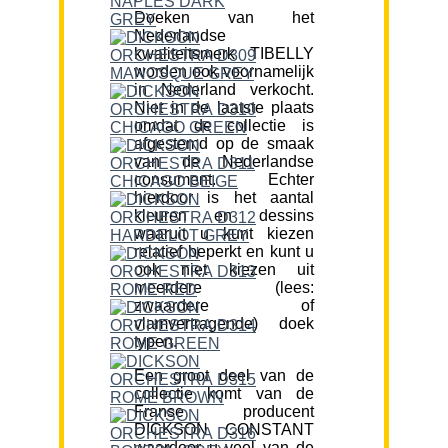
Doeken van het
Nederlandse
kwaliteitsmerk TIBELLY
worden ook voornamelijk
in Nederland verkocht.
Niet in de laatste plaats
omdat de collectie is
afgestemd op de smaak
van de Nederlandse
consument. Echter
hierdoor is het aantal
kleuren en dessins
waaruit u kunt kiezen
relatief beperkt en kunt u
ook niet kiezen uit
meerdere (lees:
zwaardere of
vlamvertragende) doek
typen.
Een groot deel van de
collectie komt van de
Franse producent
DICKSON CONSTANT
waardoor u veel van de