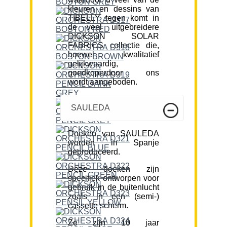
kleuren en dessins van
TIBELLY tegen komt in
de veel uitgebreidere
DICKSON SOLAR
FABRICS collectie die,
hoewel kwalitatief
gelijkwaardig,
goedkoperdoor ons
wordt aangeboden.
SAULEDA
Doeken van SAULEDA
worden in Spanje
geproduceerd.
Deze doeken zijn
specifiek ontworpen voor
gebruik in de buitenlucht
zoals in een (semi-)
cassette scherm.
Ze zijn 10 jaar