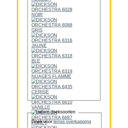
Andere doeksoorten
Doek voor
terras overkapping