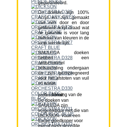
gegarandeerd.
De doeken zijn 100%
Acryl en zijn gemaakt
van een door en door
gekleurd acryl draad wat
de garantie is voor lang
behoud van kleuren in de
loop van de tijd.
SAULEDA doeken
hebben een
antischimmel
behandeling ondergaan
en zijn geïmpregneerd
voor het afstoten van vuil
en water.
Mening van de professional:
De doeken van
SAULEDA zijn
vergelijkbaar met die van
DICKSON. Vaak een
fractie goedkoper voor
min of meer dezelfde