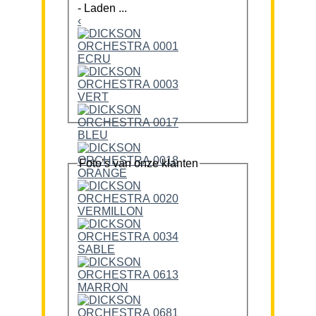
-
Laden ...
‹
Foto’s van onze klanten