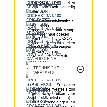
DICKSON. De doeken
zijn dan ook volledig
identiek.
Ons advies als zonwering professionals:
Wanneer de
mogelijkheid daar is stap
dan over naar doeken
van het merk DICKSON.
Meer keuze in kwaliteiten
en kleuren, makkelijker
te verkrijgen en
aanzienlijk minder duur.
TECHNISCHE
WEEFSELS
Soltis of Sunworker
technische weefsels zijn
goed te gebruiken voor
(professionele/horeca)
terras afscheidingen en
zonweringsystemen. Ze