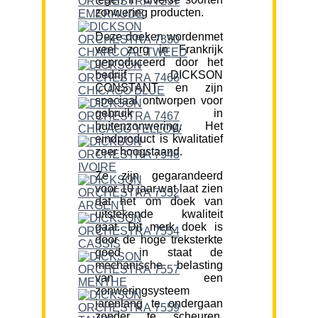
zonwering producten.
Deze doeken wordenmet
veel zorg in Frankrijk
geproduceerd door het
bedrijf DICKSON
CONSTANT en zijn
speciaal ontworpen voor
gebruik in
buitenzonwering. Het
eindproduct is kwalitatief
zeer hoogstaand.
Ze zijn gegarandeerd
voor 10 jaar,wat laat zien
dat het om doek van
uitstekende kwaliteit
gaat. Dit merk doek is
door de hoge treksterkte
goed in staat de
mechanische belasting
van een
zonweringsysteem
jarenlang te ondergaan
zonder te scheuren.