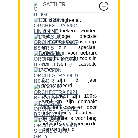
SATTLER
Dit is de high-end.
Deze doeken worden
met hoge precisie
vervaardigd in Oostenrijk
en zijn speciaal
ontworpen voor gebruik
in de buitenlucht zoals in
een (semi-) cassette
scherm.
Ze zijn 5 jaar
gegarandeerd.
De doeken zijn 100%
Acryl en zijn gemaakt
van een door en door
gekleurd acryl draad wat
de garantie is voor lang
behoud van kleuren in de
loop van de tijd.