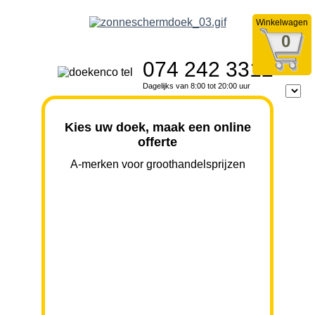
Winkelwagen
0
074 242 3312
Dagelijks van 8:00 tot 20:00 uur
Kies uw doek, maak een online
offerte
A-merken voor groothandelsprijzen
BREEDTE
UITVAL
HOOGTE