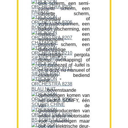
blok scherm, een semi-
cassette scherm, een
cassette scherm,
horizontaal of
verticaalbespannen, een
balkon afscherming, een
markies, een
windscherm, een
projectie scherm, een
dubbelzijdige of
enkelzijdige pergola
(terras overkapping) of
een zonnezeil of -luifel is
en of deze nu manueel of
elektrisch bediend
wordt…….”
……bovenstaande
opmerkingen komen van
het bedrijf SOMFY, één
van de
grootsteproducenten van
onder andere motorisatie
voor zonweringen maar
ook van elektrische deur-