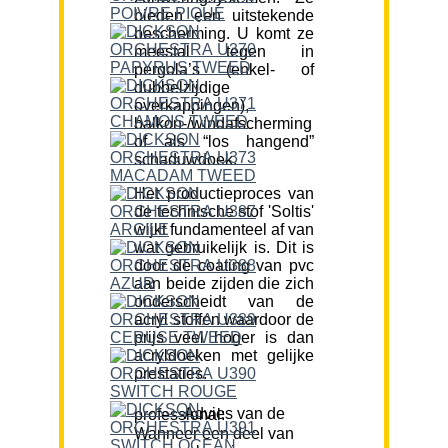
bieden een uitstekende
bescherming. U komt ze
meestal tegen in
pergola’s (enkel- of
dubbelzijdige
overkappingen),
balkon-/windafscherming
of als “los hangend”
schaduwdoek.
Het productieproces van
de technische stof 'Soltis'
wijkt fundamenteel af van
wat gebruikelijk is. Dit is
door de coating van pvc
aan beide zijden die zich
onderscheidt van de
acryl stoffen waardoor de
prijs veel hoger is dan
acryldoeken met gelijke
prestaties.
Advies van de professional:
Wanneer een deel van