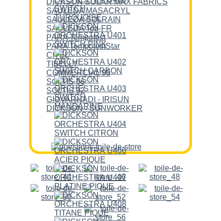
DICKSON SOLAR MAX FABRICS
SAULEDA MASACRYL
SAULEDA SOLRAIN
SAULEDA Top-FR
PARA Tempotest
PARA TempotestStar
CITEL
TIBELLY
COMMERCIAL 95
SOLTIS 86
SOLTIS 92
GIOVARNADI - IRISUN
DICKSON - SUNWORKER