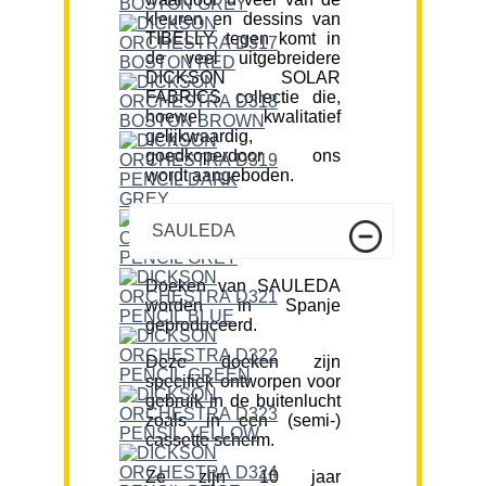
kleuren en dessins van
TIBELLY tegen komt in
de veel uitgebreidere
DICKSON SOLAR
FABRICS collectie die,
hoewel kwalitatief
gelijkwaardig,
goedkoperdoor ons
wordt aangeboden.
SAULEDA
Doeken van SAULEDA
worden in Spanje
geproduceerd.
Deze doeken zijn
specifiek ontworpen voor
gebruik in de buitenlucht
zoals in een (semi-)
cassette scherm.
Ze zijn 10 jaar