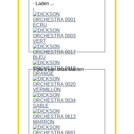
-
Laden ...
‹
Foto’s van onze klanten