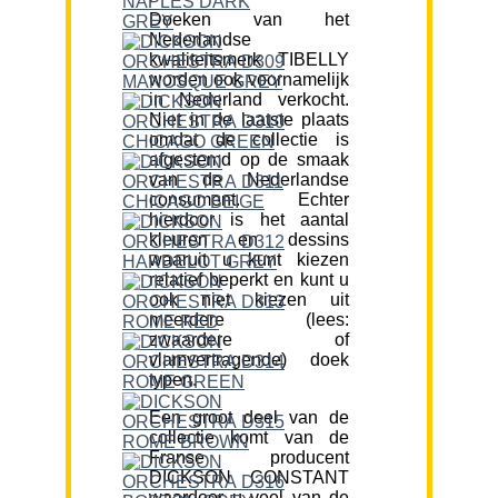
Doeken van het
Nederlandse
kwaliteitsmerk TIBELLY
worden ook voornamelijk
in Nederland verkocht.
Niet in de laatste plaats
omdat de collectie is
afgestemd op de smaak
van de Nederlandse
consument. Echter
hierdoor is het aantal
kleuren en dessins
waaruit u kunt kiezen
relatief beperkt en kunt u
ook niet kiezen uit
meerdere (lees:
zwaardere of
vlamvertragende) doek
typen.
Een groot deel van de
collectie komt van de
Franse producent
DICKSON CONSTANT
waardoor u veel van de