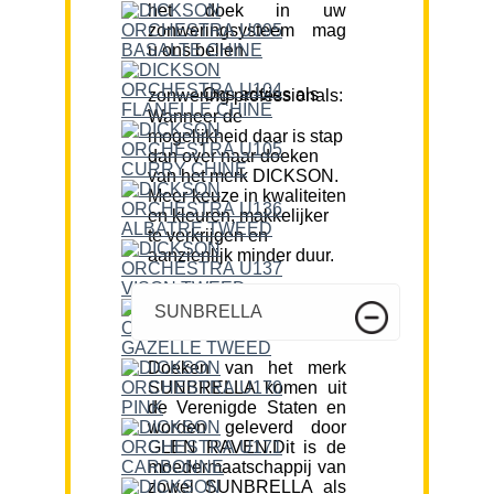
het doek in uw
zonweringsysteem mag
u ons bellen.
Ons advies als zonwering professionals:
Wanneer de
mogelijkheid daar is stap
dan over naar doeken
van het merk DICKSON.
Meer keuze in kwaliteiten
en kleuren, makkelijker
te verkrijgen en
aanzienlijk minder duur.
SUNBRELLA
Doeken van het merk
SUNBRELLA komen uit
de Verenigde Staten en
worden geleverd door
GLEN RAVEN.Dit is de
moedermaatschappij van
zowel SUNBRELLA als