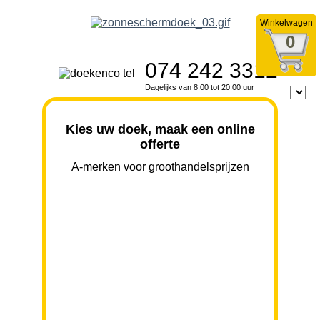
Winkelwagen
0
074 242 3312
Dagelijks van 8:00 tot 20:00 uur
Kies uw doek, maak een online
offerte
A-merken voor groothandelsprijzen
BREEDTE
UITVAL
HOOGTE