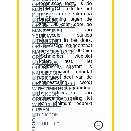
technische tests, is de
REFLECT collectie het
neusje van de zalm qua
bescherming tegen de
zon. Dit komt door de
verwerking van
minuscule stukjes
aluminium in het doek.
De verzegeling doorstaat
met glans een1000mm
“Schmerber vloeistof
kolom” test. Het
thermisch comfort is
ongeëvenaard doordat
een groot deel van de
zonnestraling wordt
weerspiegeld, waardoor
het doorlaten van
schadelijke straling tot
een minimum beperkt
wordt.
TIBELLY