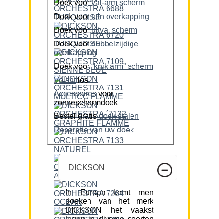
Doek voor
val-arm scherm
Doek voor
tuin overkapping
Doek voor
uitval scherm
Doek voor
dubbelzijdige
overkapping
Doek voor
“knik arm” scherm
Volant
los
Accessoires
voor
zonneschermdoek
Bestel gratis
doek stalen
Reparatie van uw doek
DICKSON
In Europa komt men
doeken van het merk
DICKSON het vaakst
tegen in diverse soorten