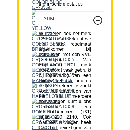
thermische prestaties
LATIM
Wij voeren ook het merk
LATIM, een merk dat we
met enige regelmaat
tegenkomen bij
gebouwen met een VVE
(Vereniging Van
Eigenaren). Dit merk
doek wordt vaak gebruikt
bij oplevering van een
(nieuw) gebouw. Indien u
de juiste referentie zoekt
voor het vervangen van
één of meerdere
zonweringen kunt u ons
bereiken via
telefoonnummer (+31)
(0)20 220 2140. Ook
wanneer u vragen heeft
over het bevestigen van