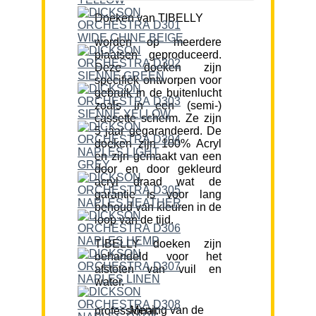
Doeken van TIBELLY
worden op meerdere
plaatsen geproduceerd.
Deze doeken zijn
specifiek ontworpen voor
gebruik in de buitenlucht
zoals in een (semi-)
cassette scherm. Ze zijn
5 jaar gegarandeerd. De
doeken zijn 100% Acryl
en zijn gemaakt van een
door en door gekleurd
acryl draad wat de
garantie is voor lang
behoud van kleuren in de
loop van de tijd.
TIBELLY doeken zijn
behandeld voor het
afstoten van vuil en
water.
Mening van de professional: