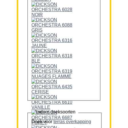
Andere doeksoorten
Doek voor
terras overkapping