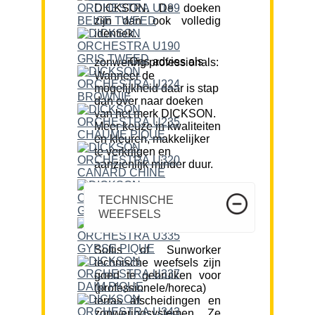
DICKSON. De doeken
zijn dan ook volledig
identiek.
Ons advies als zonwering professionals:
Wanneer de
mogelijkheid daar is stap
dan over naar doeken
van het merk DICKSON.
Meer keuze in kwaliteiten
en kleuren, makkelijker
te verkrijgen en
aanzienlijk minder duur.
TECHNISCHE
WEEFSELS
Soltis of Sunworker
technische weefsels zijn
goed te gebruiken voor
(professionele/horeca)
terras afscheidingen en
zonweringsystemen. Ze