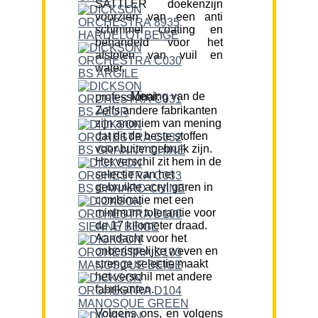
SATTLER doekenzijn
voorzien van een anti
schimmel coating en
behandeld voor het
afstoten van vuil en
water.
Mening van de professional:
Zelfs andere fabrikanten
zijn anoniem van mening
dat dit de beste stoffen
voor buitengebruik zijn.
Het verschil zit hem in de
selectie van het
gebruikte acryl garen in
combinatie met een
minimum tolerantie voor
de 17 kilometer draad.
Aandacht voor het
onberispelijke weven en
strenge selectie maakt
het verschil met andere
fabrikanten.
Volgens ons, en volgens