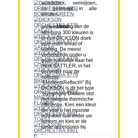
woodstock, vermiljoen,
en gestreept in alle
kleuren.
Mening van de professional:
Met bijna 300 kleuren is
er een DICKSON doek
voor ieder terras of
woning. De meest
veeleisende onder u
gaan natuurlijk naar het
merk SATTLER, in het
bijzonder naar de
collectie
“ElementsReflect®” Bij
DICKSON is dit het type
“Symphony”Dikkere stof
met hoogste thermische
efficiëntie. Kies een kleur
die voor u het mooiste
licht door laat onder uw
scherm en kies er de
juiste accessores bij.