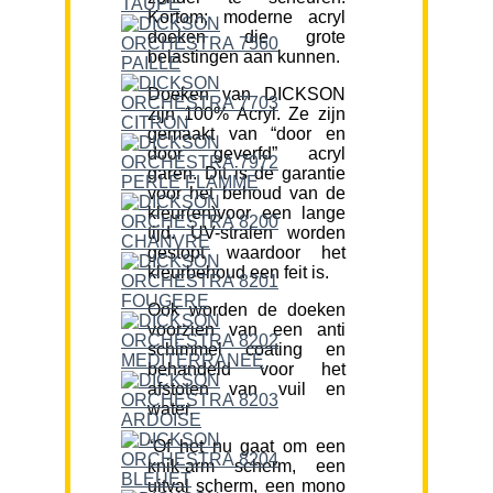
Kortom; moderne acryl
doeken die grote
belastingen aan kunnen.
Doeken van DICKSON
zijn 100% Acryl. Ze zijn
gemaakt van “door en
door geverfd” acryl
garen. Dit is de garantie
voor het behoud van de
kleur(en)voor een lange
tijd. UV-stralen worden
gestopt waardoor het
kleurbehoud een feit is.
Ook worden de doeken
voorzien van een anti
schimmel coating en
behandeld voor het
afstoten van vuil en
water.
“Of het nu gaat om een
knik-arm scherm, een
uitval scherm, een mono