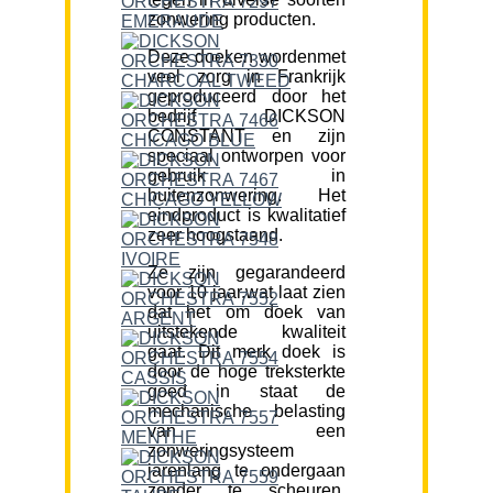
zonwering producten.
Deze doeken wordenmet
veel zorg in Frankrijk
geproduceerd door het
bedrijf DICKSON
CONSTANT en zijn
speciaal ontworpen voor
gebruik in
buitenzonwering. Het
eindproduct is kwalitatief
zeer hoogstaand.
Ze zijn gegarandeerd
voor 10 jaar,wat laat zien
dat het om doek van
uitstekende kwaliteit
gaat. Dit merk doek is
door de hoge treksterkte
goed in staat de
mechanische belasting
van een
zonweringsysteem
jarenlang te ondergaan
zonder te scheuren.