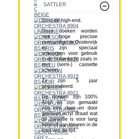
SATTLER
Dit is de high-end.
Deze doeken worden
met hoge precisie
vervaardigd in Oostenrijk
en zijn speciaal
ontworpen voor gebruik
in de buitenlucht zoals in
een (semi-) cassette
scherm.
Ze zijn 5 jaar
gegarandeerd.
De doeken zijn 100%
Acryl en zijn gemaakt
van een door en door
gekleurd acryl draad wat
de garantie is voor lang
behoud van kleuren in de
loop van de tijd.