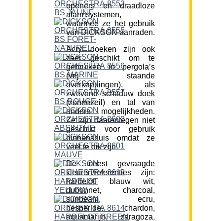
openers en draadloze
alarmsystemen,
waarmee ze het gebruik
van DICKSON aanraden.
Acryl doeken zijn ook
zeer geschikt om te
gebruiken in pergola’s
(vrij staande
overkappingen), als
zwevend schaduw doek
(zonnezeil) en tal van
andere mogelijkheden.
Ze zijn daarentegen niet
geschikt voor gebruik
binnenshuis omdat ze
veel te dik zijn.
De meest gevraagde
kleuren/referenties zijn:
hardelot, blauw wit,
dubonnet, charcoal,
sunbeam, ecru,
hesperide, chardon,
aquamarijn, zaragoza,