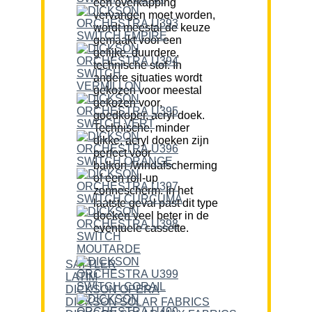
een overkapping
vervangen moet worden,
wordt meestal de keuze
gemaakt voor een
gelijke, duurdere,
technische stof. In
andere situaties wordt
gekozen voor meestal
gekozen voor,
goedkoper, acryl doek.
Technische, minder
dikke, acryl doeken zijn
perfect voor
balkon-/windafscherming
of een roll-up
zonnescherm. In het
laatste geval past dit type
doeken veel beter in de
eventuele cassette.
SATTLER
LATIM
DICKSON OPERA
DICKSON SOLAR FABRICS