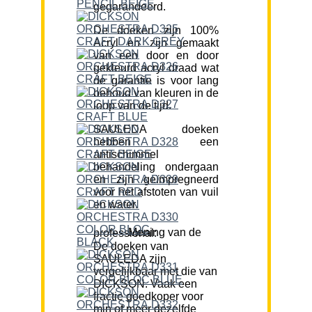
gegarandeerd.
De doeken zijn 100%
Acryl en zijn gemaakt
van een door en door
gekleurd acryl draad wat
de garantie is voor lang
behoud van kleuren in de
loop van de tijd.
SAULEDA doeken
hebben een
antischimmel
behandeling ondergaan
en zijn geïmpregneerd
voor het afstoten van vuil
en water.
Mening van de professional:
De doeken van
SAULEDA zijn
vergelijkbaar met die van
DICKSON. Vaak een
fractie goedkoper voor
min of meer dezelfde