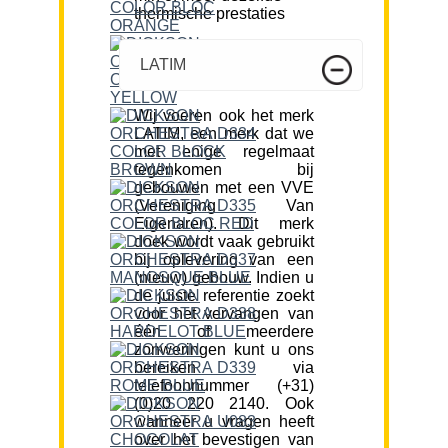
thermische prestaties
LATIM
Wij voeren ook het merk
LATIM, een merk dat we
met enige regelmaat
tegenkomen bij
gebouwen met een VVE
(Vereniging Van
Eigenaren). Dit merk
doek wordt vaak gebruikt
bij oplevering van een
(nieuw) gebouw. Indien u
de juiste referentie zoekt
voor het vervangen van
één of meerdere
zonweringen kunt u ons
bereiken via
telefoonnummer (+31)
(0)20 220 2140. Ook
wanneer u vragen heeft
over het bevestigen van