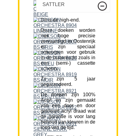
SATTLER
Dit is de high-end.
Deze doeken worden
met hoge precisie
vervaardigd in Oostenrijk
en zijn speciaal
ontworpen voor gebruik
in de buitenlucht zoals in
een (semi-) cassette
scherm.
Ze zijn 5 jaar
gegarandeerd.
De doeken zijn 100%
Acryl en zijn gemaakt
van een door en door
gekleurd acryl draad wat
de garantie is voor lang
behoud van kleuren in de
loop van de tijd.