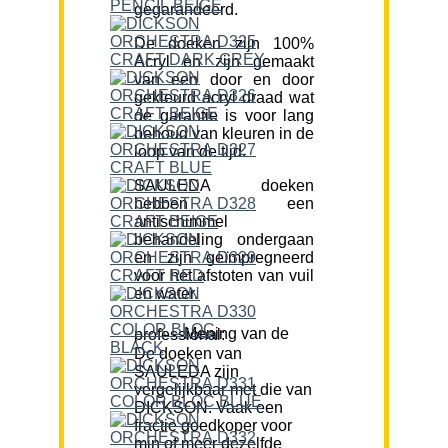
gegarandeerd.
De doeken zijn 100%
Acryl en zijn gemaakt
van een door en door
gekleurd acryl draad wat
de garantie is voor lang
behoud van kleuren in de
loop van de tijd.
SAULEDA doeken
hebben een
antischimmel
behandeling ondergaan
en zijn geïmpregneerd
voor het afstoten van vuil
en water.
Mening van de professional:
De doeken van
SAULEDA zijn
vergelijkbaar met die van
DICKSON. Vaak een
fractie goedkoper voor
min of meer dezelfde