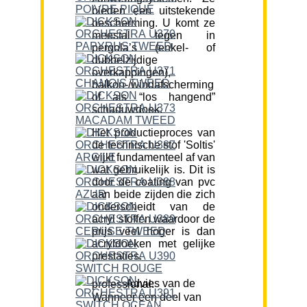
bieden een uitstekende
bescherming. U komt ze
meestal tegen in
pergola’s (enkel- of
dubbelzijdige
overkappingen),
balkon-/windafscherming
of als “los hangend”
schaduwdoek.
Het productieproces van
de technische stof 'Soltis'
wijkt fundamenteel af van
wat gebruikelijk is. Dit is
door de coating van pvc
aan beide zijden die zich
onderscheidt van de
acryl stoffen waardoor de
prijs veel hoger is dan
acryldoeken met gelijke
prestaties.
Advies van de professional:
Wanneer een deel van