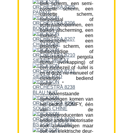
blok scherm, een semi-
cassette scherm, een
cassette scherm,
horizontaal of
verticaalbespannen, een
balkon afscherming, een
markies, een
windscherm, een
projectie scherm, een
dubbelzijdige of
enkelzijdige pergola
(terras overkapping) of
een zonnezeil of -luifel is
en of deze nu manueel of
elektrisch bediend
wordt…….”
……bovenstaande
opmerkingen komen van
het bedrijf SOMFY, één
van de
grootsteproducenten van
onder andere motorisatie
voor zonweringen maar
ook van elektrische deur-