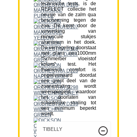
technische tests, is de
REFLECT collectie het
neusje van de zalm qua
bescherming tegen de
zon. Dit komt door de
verwerking van
minuscule stukjes
aluminium in het doek.
De verzegeling doorstaat
met glans een1000mm
“Schmerber vloeistof
kolom” test. Het
thermisch comfort is
ongeëvenaard doordat
een groot deel van de
zonnestraling wordt
weerspiegeld, waardoor
het doorlaten van
schadelijke straling tot
een minimum beperkt
wordt.
TIBELLY