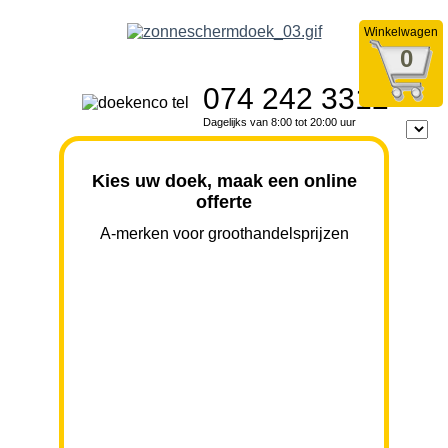
Winkelwagen
0
074 242 3312
Dagelijks van 8:00 tot 20:00 uur
Kies uw doek, maak een online
offerte
A-merken voor groothandelsprijzen
BREEDTE
UITVAL
HOOGTE