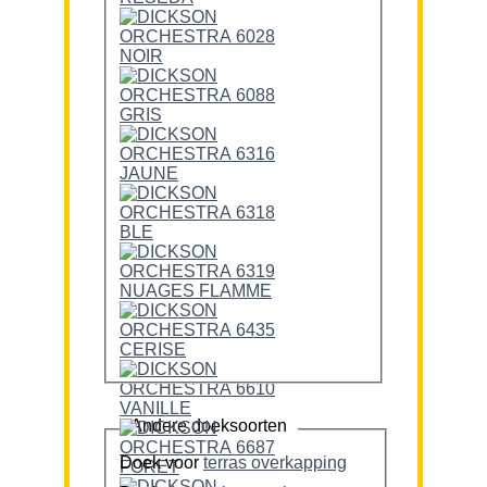
Andere doeksoorten
Doek voor
terras overkapping