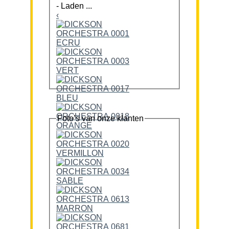
-
Laden ...
‹
Foto’s van onze klanten