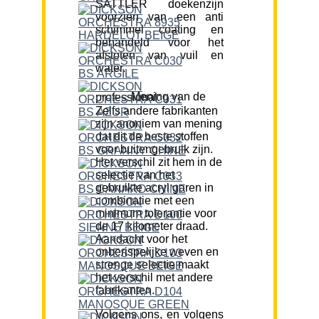
SATTLER doekenzijn
voorzien van een anti
schimmel coating en
behandeld voor het
afstoten van vuil en
water.
Mening van de professional:
Zelfs andere fabrikanten
zijn anoniem van mening
dat dit de beste stoffen
voor buitengebruik zijn.
Het verschil zit hem in de
selectie van het
gebruikte acryl garen in
combinatie met een
minimum tolerantie voor
de 17 kilometer draad.
Aandacht voor het
onberispelijke weven en
strenge selectie maakt
het verschil met andere
fabrikanten.
Volgens ons, en volgens