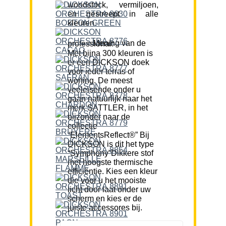
woodstock, vermiljoen,
en gestreept in alle
kleuren.
Mening van de professional:
Met bijna 300 kleuren is
er een DICKSON doek
voor ieder terras of
woning. De meest
veeleisende onder u
gaan natuurlijk naar het
merk SATTLER, in het
bijzonder naar de
collectie
“ElementsReflect®” Bij
DICKSON is dit het type
“Symphony”Dikkere stof
met hoogste thermische
efficiëntie. Kies een kleur
die voor u het mooiste
licht door laat onder uw
scherm en kies er de
juiste accessores bij.