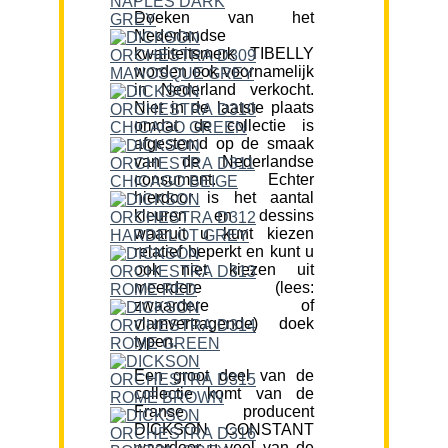
Doeken van het
Nederlandse
kwaliteitsmerk TIBELLY
worden ook voornamelijk
in Nederland verkocht.
Niet in de laatste plaats
omdat de collectie is
afgestemd op de smaak
van de Nederlandse
consument. Echter
hierdoor is het aantal
kleuren en dessins
waaruit u kunt kiezen
relatief beperkt en kunt u
ook niet kiezen uit
meerdere (lees:
zwaardere of
vlamvertragende) doek
typen.
Een groot deel van de
collectie komt van de
Franse producent
DICKSON CONSTANT
waardoor u veel van de