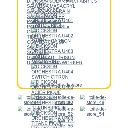
DICKSON SOLAR MAX FABRICS
SAULEDA MASACRYL
SAULEDA SOLRAIN
SAULEDA Top-FR
PARA Tempotest
PARA TempotestStar
CITEL
TIBELLY
COMMERCIAL 95
SOLTIS 86
SOLTIS 92
GIOVARNADI - IRISUN
DICKSON - SUNWORKER