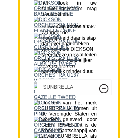
het doek in uw
zonweringsysteem mag
u ons bellen.
Ons advies als zonwering professionals:
Wanneer de
mogelijkheid daar is stap
dan over naar doeken
van het merk DICKSON.
Meer keuze in kwaliteiten
en kleuren, makkelijker
te verkrijgen en
aanzienlijk minder duur.
SUNBRELLA
Doeken van het merk
SUNBRELLA komen uit
de Verenigde Staten en
worden geleverd door
GLEN RAVEN.Dit is de
moedermaatschappij van
zowel SUNBRELLA als