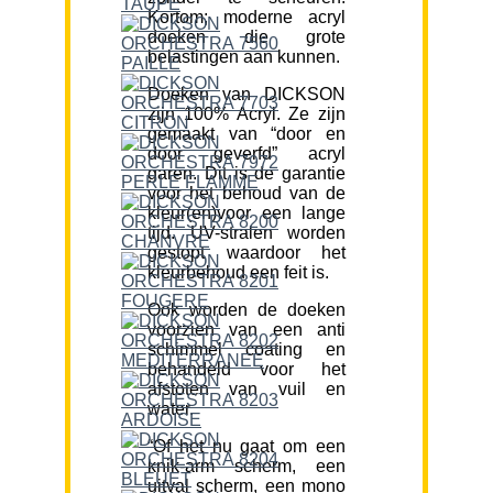
Kortom; moderne acryl
doeken die grote
belastingen aan kunnen.
Doeken van DICKSON
zijn 100% Acryl. Ze zijn
gemaakt van “door en
door geverfd” acryl
garen. Dit is de garantie
voor het behoud van de
kleur(en)voor een lange
tijd. UV-stralen worden
gestopt waardoor het
kleurbehoud een feit is.
Ook worden de doeken
voorzien van een anti
schimmel coating en
behandeld voor het
afstoten van vuil en
water.
“Of het nu gaat om een
knik-arm scherm, een
uitval scherm, een mono