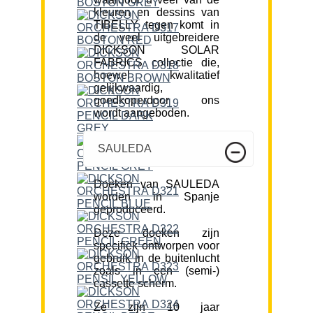
kleuren en dessins van
TIBELLY tegen komt in
de veel uitgebreidere
DICKSON SOLAR
FABRICS collectie die,
hoewel kwalitatief
gelijkwaardig,
goedkoperdoor ons
wordt aangeboden.
SAULEDA
Doeken van SAULEDA
worden in Spanje
geproduceerd.
Deze doeken zijn
specifiek ontworpen voor
gebruik in de buitenlucht
zoals in een (semi-)
cassette scherm.
Ze zijn 10 jaar