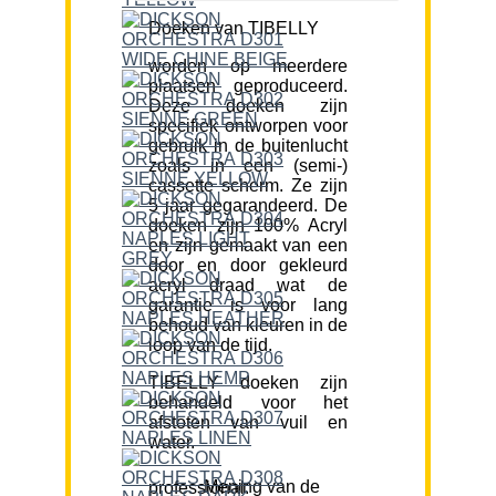
Doeken van TIBELLY
worden op meerdere
plaatsen geproduceerd.
Deze doeken zijn
specifiek ontworpen voor
gebruik in de buitenlucht
zoals in een (semi-)
cassette scherm. Ze zijn
5 jaar gegarandeerd. De
doeken zijn 100% Acryl
en zijn gemaakt van een
door en door gekleurd
acryl draad wat de
garantie is voor lang
behoud van kleuren in de
loop van de tijd.
TIBELLY doeken zijn
behandeld voor het
afstoten van vuil en
water.
Mening van de professional: