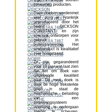
zonwering producten.
Deze doeken wordenmet
veel zorg in Frankrijk
geproduceerd door het
bedrijf DICKSON
CONSTANT en zijn
speciaal ontworpen voor
gebruik in
buitenzonwering. Het
eindproduct is kwalitatief
zeer hoogstaand.
Ze zijn gegarandeerd
voor 10 jaar,wat laat zien
dat het om doek van
uitstekende kwaliteit
gaat. Dit merk doek is
door de hoge treksterkte
goed in staat de
mechanische belasting
van een
zonweringsysteem
jarenlang te ondergaan
zonder te scheuren.