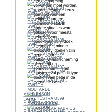
een overkapping
vervangen moet worden,
wordt meestal de keuze
gemaakt voor een
gelijke, duurdere,
technische stof. In
andere situaties wordt
gekozen voor meestal
gekozen voor,
goedkoper, acryl doek.
Technische, minder
dikke, acryl doeken zijn
perfect voor
balkon-/windafscherming
of een roll-up
zonnescherm. In het
laatste geval past dit type
doeken veel beter in de
eventuele cassette.
SATTLER
LATIM
DICKSON OPERA
DICKSON SOLAR FABRICS