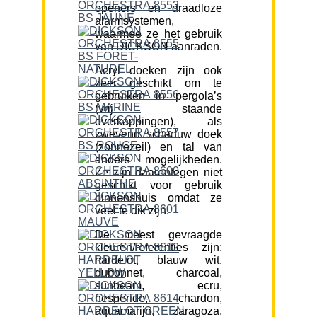
openers en draadloze
alarmsystemen,
waarmee ze het gebruik
van DICKSON aanraden.
Acryl doeken zijn ook
zeer geschikt om te
gebruiken in pergola’s
(vrij staande
overkappingen), als
zwevend schaduw doek
(zonnezeil) en tal van
andere mogelijkheden.
Ze zijn daarentegen niet
geschikt voor gebruik
binnenshuis omdat ze
veel te dik zijn.
De meest gevraagde
kleuren/referenties zijn:
hardelot, blauw wit,
dubonnet, charcoal,
sunbeam, ecru,
hesperide, chardon,
aquamarijn, zaragoza,