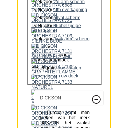
Doek voor
val-arm scherm
Doek voor
tuin overkapping
Doek voor
uitval scherm
Doek voor
dubbelzijdige
overkapping
Doek voor
“knik arm” scherm
Volant
los
Accessoires
voor
zonneschermdoek
Bestel gratis
doek stalen
Reparatie van uw doek
DICKSON
In Europa komt men
doeken van het merk
DICKSON het vaakst
tegen in diverse soorten