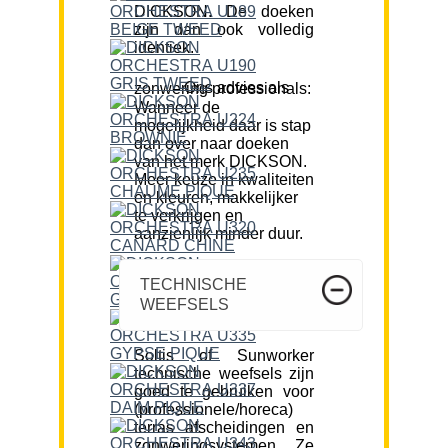
DICKSON. De doeken
zijn dan ook volledig
identiek.
Ons advies als zonwering professionals:
Wanneer de
mogelijkheid daar is stap
dan over naar doeken
van het merk DICKSON.
Meer keuze in kwaliteiten
en kleuren, makkelijker
te verkrijgen en
aanzienlijk minder duur.
TECHNISCHE
WEEFSELS
Soltis of Sunworker
technische weefsels zijn
goed te gebruiken voor
(professionele/horeca)
terras afscheidingen en
zonweringsystemen. Ze