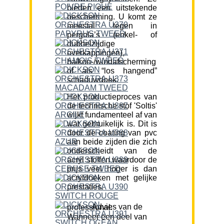
bieden een uitstekende
bescherming. U komt ze
meestal tegen in
pergola’s (enkel- of
dubbelzijdige
overkappingen),
balkon-/windafscherming
of als “los hangend”
schaduwdoek.
Het productieproces van
de technische stof 'Soltis'
wijkt fundamenteel af van
wat gebruikelijk is. Dit is
door de coating van pvc
aan beide zijden die zich
onderscheidt van de
acryl stoffen waardoor de
prijs veel hoger is dan
acryldoeken met gelijke
prestaties.
Advies van de professional:
Wanneer een deel van