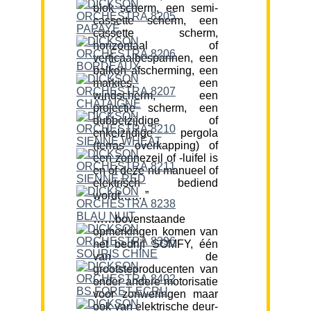
blok scherm, een semi-
cassette scherm, een
cassette scherm,
horizontaal of
verticaalbespannen, een
balkon afscherming, een
markies, een
windscherm, een
projectie scherm, een
dubbelzijdige of
enkelzijdige pergola
(terras overkapping) of
een zonnezeil of -luifel is
en of deze nu manueel of
elektrisch bediend
wordt…….”
……bovenstaande
opmerkingen komen van
het bedrijf SOMFY, één
van de
grootsteproducenten van
onder andere motorisatie
voor zonweringen maar
ook van elektrische deur-