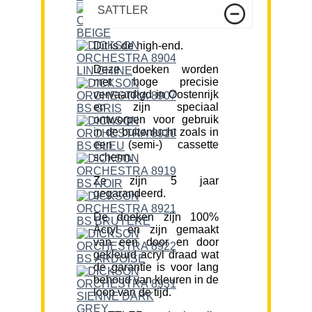
SATTLER
Dit is de high-end.
Deze doeken worden
met hoge precisie
vervaardigd in Oostenrijk
en zijn speciaal
ontworpen voor gebruik
in de buitenlucht zoals in
een (semi-) cassette
scherm.
Ze zijn 5 jaar
gegarandeerd.
De doeken zijn 100%
Acryl en zijn gemaakt
van een door en door
gekleurd acryl draad wat
de garantie is voor lang
behoud van kleuren in de
loop van de tijd.