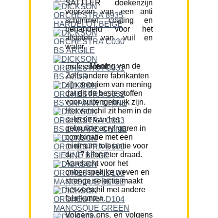
SATTLER doekenzijn
voorzien van een anti
schimmel coating en
behandeld voor het
afstoten van vuil en
water.
Mening van de professional:
Zelfs andere fabrikanten
zijn anoniem van mening
dat dit de beste stoffen
voor buitengebruik zijn.
Het verschil zit hem in de
selectie van het
gebruikte acryl garen in
combinatie met een
minimum tolerantie voor
de 17 kilometer draad.
Aandacht voor het
onberispelijke weven en
strenge selectie maakt
het verschil met andere
fabrikanten.
Volgens ons, en volgens