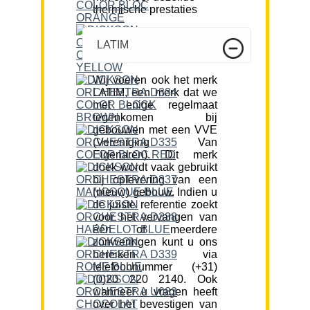
thermische prestaties
LATIM
Wij voeren ook het merk
LATIM, een merk dat we
met enige regelmaat
tegenkomen bij
gebouwen met een VVE
(Vereniging Van
Eigenaren). Dit merk
doek wordt vaak gebruikt
bij oplevering van een
(nieuw) gebouw. Indien u
de juiste referentie zoekt
voor het vervangen van
één of meerdere
zonweringen kunt u ons
bereiken via
telefoonnummer (+31)
(0)20 220 2140. Ook
wanneer u vragen heeft
over het bevestigen van