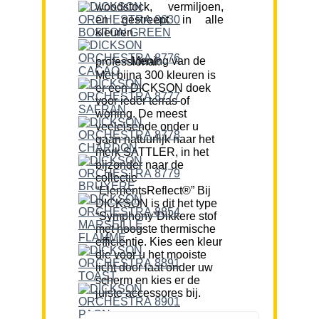
woodstock, vermiljoen,
en gestreept in alle
kleuren.
Mening van de professional:
Met bijna 300 kleuren is
er een DICKSON doek
voor ieder terras of
woning. De meest
veeleisende onder u
gaan natuurlijk naar het
merk SATTLER, in het
bijzonder naar de
collectie
“ElementsReflect®” Bij
DICKSON is dit het type
“Symphony”Dikkere stof
met hoogste thermische
efficiëntie. Kies een kleur
die voor u het mooiste
licht door laat onder uw
scherm en kies er de
juiste accessores bij.