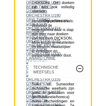
DICKSON. De doeken
zijn dan ook volledig
identiek.
Ons advies als zonwering professionals:
Wanneer de
mogelijkheid daar is stap
dan over naar doeken
van het merk DICKSON.
Meer keuze in kwaliteiten
en kleuren, makkelijker
te verkrijgen en
aanzienlijk minder duur.
TECHNISCHE
WEEFSELS
Soltis of Sunworker
technische weefsels zijn
goed te gebruiken voor
(professionele/horeca)
terras afscheidingen en
zonweringsystemen. Ze