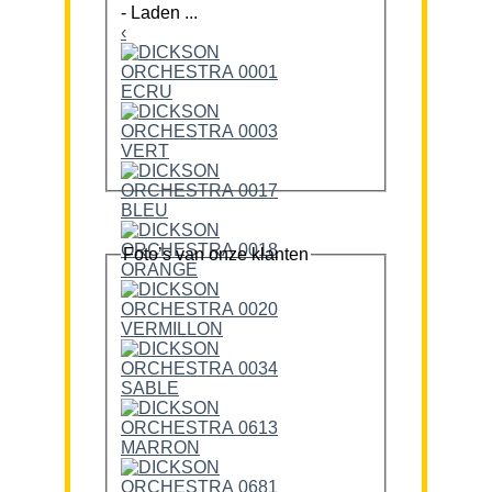
-
Laden ...
‹
Foto’s van onze klanten