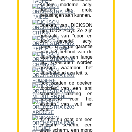
Kortom; moderne acryl
doeken die grote
belastingen aan kunnen.
Doeken van DICKSON
zijn 100% Acryl. Ze zijn
gemaakt van “door en
door geverfd” acryl
garen. Dit is de garantie
voor het behoud van de
kleur(en)voor een lange
tijd. UV-stralen worden
gestopt waardoor het
kleurbehoud een feit is.
Ook worden de doeken
voorzien van een anti
schimmel coating en
behandeld voor het
afstoten van vuil en
water.
“Of het nu gaat om een
knik-arm scherm, een
uitval scherm, een mono