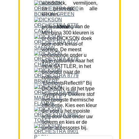
woodstock, vermiljoen,
en gestreept in alle
kleuren.
Mening van de professional:
Met bijna 300 kleuren is
er een DICKSON doek
voor ieder terras of
woning. De meest
veeleisende onder u
gaan natuurlijk naar het
merk SATTLER, in het
bijzonder naar de
collectie
“ElementsReflect®” Bij
DICKSON is dit het type
“Symphony”Dikkere stof
met hoogste thermische
efficiëntie. Kies een kleur
die voor u het mooiste
licht door laat onder uw
scherm en kies er de
juiste accessores bij.