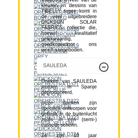
kleuren en dessins van
TIBELLY tegen komt in
de veel uitgebreidere
DICKSON SOLAR
FABRICS collectie die,
hoewel kwalitatief
gelijkwaardig,
goedkoperdoor ons
wordt aangeboden.
SAULEDA
Doeken van SAULEDA
worden in Spanje
geproduceerd.
Deze doeken zijn
specifiek ontworpen voor
gebruik in de buitenlucht
zoals in een (semi-)
cassette scherm.
Ze zijn 10 jaar