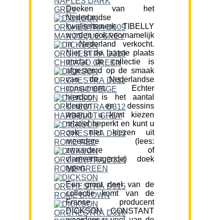
Doeken van het
Nederlandse
kwaliteitsmerk TIBELLY
worden ook voornamelijk
in Nederland verkocht.
Niet in de laatste plaats
omdat de collectie is
afgestemd op de smaak
van de Nederlandse
consument. Echter
hierdoor is het aantal
kleuren en dessins
waaruit u kunt kiezen
relatief beperkt en kunt u
ook niet kiezen uit
meerdere (lees:
zwaardere of
vlamvertragende) doek
typen.
Een groot deel van de
collectie komt van de
Franse producent
DICKSON CONSTANT
waardoor u veel van de