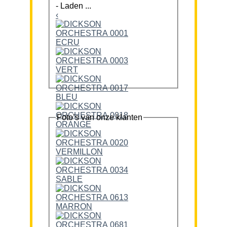
-
Laden ...
‹
Foto’s van onze klanten