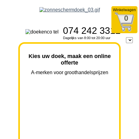
Winkelwagen
0
074 242 3312
Dagelijks van 8:00 tot 20:00 uur
Kies uw doek, maak een online
offerte
A-merken voor groothandelsprijzen
BREEDTE
UITVAL
HOOGTE