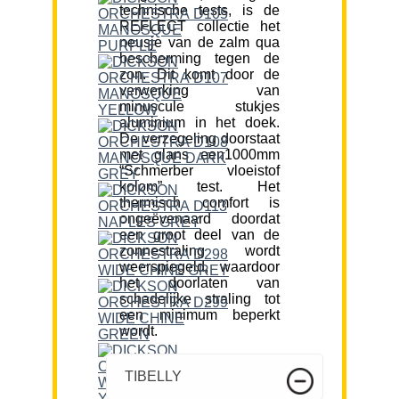
technische tests, is de
REFLECT collectie het
neusje van de zalm qua
bescherming tegen de
zon. Dit komt door de
verwerking van
minuscule stukjes
aluminium in het doek.
De verzegeling doorstaat
met glans een1000mm
“Schmerber vloeistof
kolom” test. Het
thermisch comfort is
ongeëvenaard doordat
een groot deel van de
zonnestraling wordt
weerspiegeld, waardoor
het doorlaten van
schadelijke straling tot
een minimum beperkt
wordt.
TIBELLY