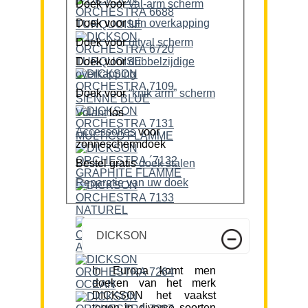
Doek voor
val-arm scherm
Doek voor
tuin overkapping
Doek voor
uitval scherm
Doek voor
dubbelzijdige
overkapping
Doek voor
“knik arm” scherm
Volant
los
Accessoires
voor
zonneschermdoek
Bestel gratis
doek stalen
Reparatie van uw doek
DICKSON
In Europa komt men
doeken van het merk
DICKSON het vaakst
tegen in diverse soorten