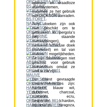
openers en draadloze
alarmsystemen,
waarmee ze het gebruik
van DICKSON aanraden.
Acryl doeken zijn ook
zeer geschikt om te
gebruiken in pergola’s
(vrij staande
overkappingen), als
zwevend schaduw doek
(zonnezeil) en tal van
andere mogelijkheden.
Ze zijn daarentegen niet
geschikt voor gebruik
binnenshuis omdat ze
veel te dik zijn.
De meest gevraagde
kleuren/referenties zijn:
hardelot, blauw wit,
dubonnet, charcoal,
sunbeam, ecru,
hesperide, chardon,
aquamarijn, zaragoza,