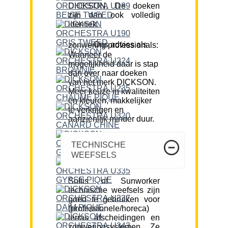
DICKSON. De doeken
zijn dan ook volledig
identiek.
Ons advies als zonwering professionals:
Wanneer de
mogelijkheid daar is stap
dan over naar doeken
van het merk DICKSON.
Meer keuze in kwaliteiten
en kleuren, makkelijker
te verkrijgen en
aanzienlijk minder duur.
TECHNISCHE
WEEFSELS
Soltis of Sunworker
technische weefsels zijn
goed te gebruiken voor
(professionele/horeca)
terras afscheidingen en
zonweringsystemen. Ze