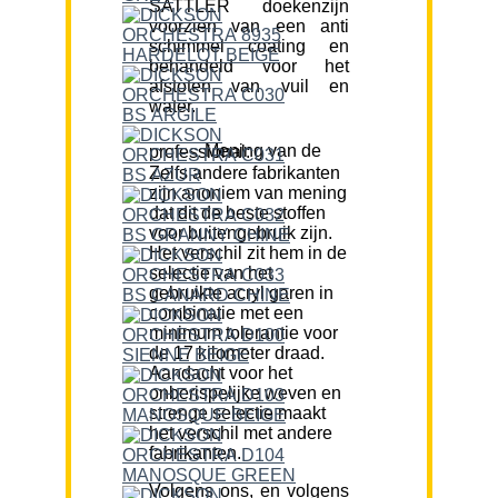
SATTLER doekenzijn
voorzien van een anti
schimmel coating en
behandeld voor het
afstoten van vuil en
water.
Mening van de professional:
Zelfs andere fabrikanten
zijn anoniem van mening
dat dit de beste stoffen
voor buitengebruik zijn.
Het verschil zit hem in de
selectie van het
gebruikte acryl garen in
combinatie met een
minimum tolerantie voor
de 17 kilometer draad.
Aandacht voor het
onberispelijke weven en
strenge selectie maakt
het verschil met andere
fabrikanten.
Volgens ons, en volgens