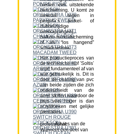
bieden een uitstekende
bescherming. U komt ze
meestal tegen in
pergola’s (enkel- of
dubbelzijdige
overkappingen),
balkon-/windafscherming
of als “los hangend”
schaduwdoek.
Het productieproces van
de technische stof 'Soltis'
wijkt fundamenteel af van
wat gebruikelijk is. Dit is
door de coating van pvc
aan beide zijden die zich
onderscheidt van de
acryl stoffen waardoor de
prijs veel hoger is dan
acryldoeken met gelijke
prestaties.
Advies van de professional:
Wanneer een deel van