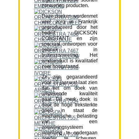
zonwering producten.
Deze doeken wordenmet
veel zorg in Frankrijk
geproduceerd door het
bedrijf DICKSON
CONSTANT en zijn
speciaal ontworpen voor
gebruik in
buitenzonwering. Het
eindproduct is kwalitatief
zeer hoogstaand.
Ze zijn gegarandeerd
voor 10 jaar,wat laat zien
dat het om doek van
uitstekende kwaliteit
gaat. Dit merk doek is
door de hoge treksterkte
goed in staat de
mechanische belasting
van een
zonweringsysteem
jarenlang te ondergaan
zonder te scheuren.