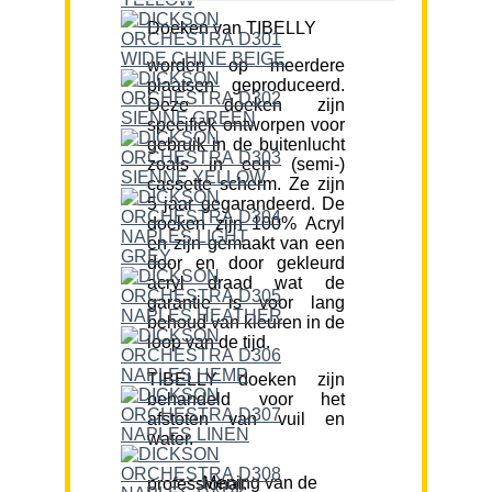
Doeken van TIBELLY
worden op meerdere
plaatsen geproduceerd.
Deze doeken zijn
specifiek ontworpen voor
gebruik in de buitenlucht
zoals in een (semi-)
cassette scherm. Ze zijn
5 jaar gegarandeerd. De
doeken zijn 100% Acryl
en zijn gemaakt van een
door en door gekleurd
acryl draad wat de
garantie is voor lang
behoud van kleuren in de
loop van de tijd.
TIBELLY doeken zijn
behandeld voor het
afstoten van vuil en
water.
Mening van de professional: