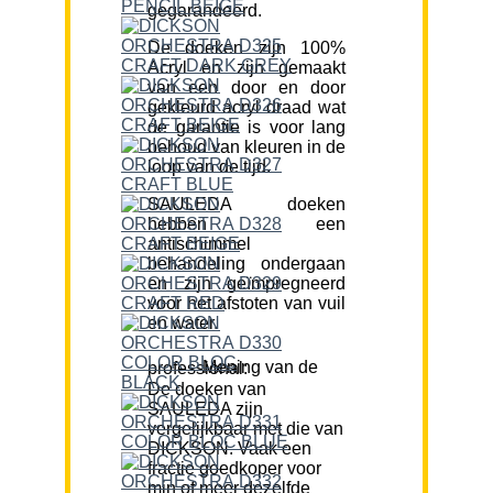
gegarandeerd.
De doeken zijn 100%
Acryl en zijn gemaakt
van een door en door
gekleurd acryl draad wat
de garantie is voor lang
behoud van kleuren in de
loop van de tijd.
SAULEDA doeken
hebben een
antischimmel
behandeling ondergaan
en zijn geïmpregneerd
voor het afstoten van vuil
en water.
Mening van de professional:
De doeken van
SAULEDA zijn
vergelijkbaar met die van
DICKSON. Vaak een
fractie goedkoper voor
min of meer dezelfde