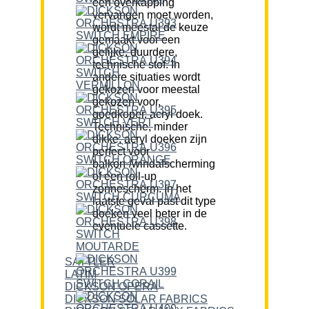
een overkapping
vervangen moet worden,
wordt meestal de keuze
gemaakt voor een
gelijke, duurdere,
technische stof. In
andere situaties wordt
gekozen voor meestal
gekozen voor,
goedkoper, acryl doek.
Technische, minder
dikke, acryl doeken zijn
perfect voor
balkon-/windafscherming
of een roll-up
zonnescherm. In het
laatste geval past dit type
doeken veel beter in de
eventuele cassette.
SATTLER
LATIM
DICKSON OPERA
DICKSON SOLAR FABRICS