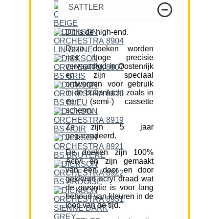
SATTLER
Dit is de high-end.
Deze doeken worden
met hoge precisie
vervaardigd in Oostenrijk
en zijn speciaal
ontworpen voor gebruik
in de buitenlucht zoals in
een (semi-) cassette
scherm.
Ze zijn 5 jaar
gegarandeerd.
De doeken zijn 100%
Acryl en zijn gemaakt
van een door en door
gekleurd acryl draad wat
de garantie is voor lang
behoud van kleuren in de
loop van de tijd.