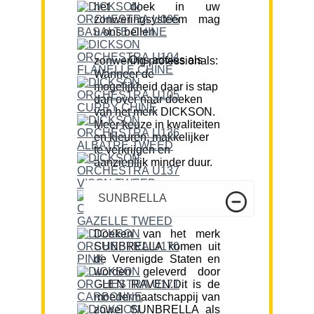
het doek in uw
zonweringsysteem mag
u ons bellen.
Ons advies als zonwering professionals:
Wanneer de
mogelijkheid daar is stap
dan over naar doeken
van het merk DICKSON.
Meer keuze in kwaliteiten
en kleuren, makkelijker
te verkrijgen en
aanzienlijk minder duur.
SUNBRELLA
Doeken van het merk
SUNBRELLA komen uit
de Verenigde Staten en
worden geleverd door
GLEN RAVEN.Dit is de
moedermaatschappij van
zowel SUNBRELLA als