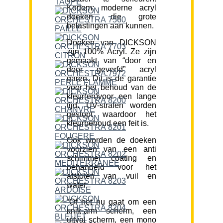
Kortom; moderne acryl
doeken die grote
belastingen aan kunnen.
Doeken van DICKSON
zijn 100% Acryl. Ze zijn
gemaakt van “door en
door geverfd” acryl
garen. Dit is de garantie
voor het behoud van de
kleur(en)voor een lange
tijd. UV-stralen worden
gestopt waardoor het
kleurbehoud een feit is.
Ook worden de doeken
voorzien van een anti
schimmel coating en
behandeld voor het
afstoten van vuil en
water.
“Of het nu gaat om een
knik-arm scherm, een
uitval scherm, een mono