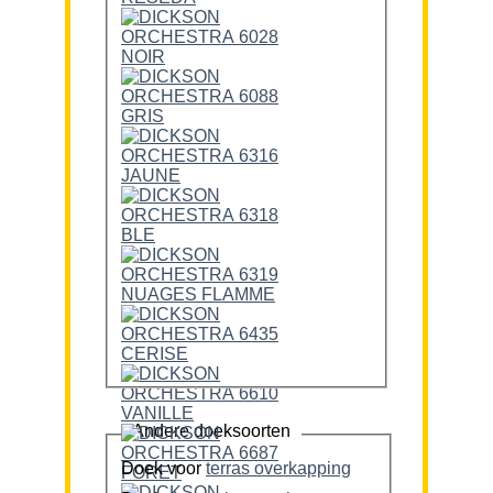
Andere doeksoorten
Doek voor
terras overkapping