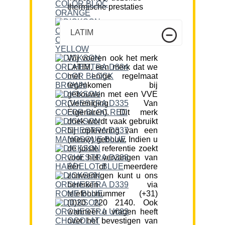
thermische prestaties
LATIM
Wij voeren ook het merk
LATIM, een merk dat we
met enige regelmaat
tegenkomen bij
gebouwen met een VVE
(Vereniging Van
Eigenaren). Dit merk
doek wordt vaak gebruikt
bij oplevering van een
(nieuw) gebouw. Indien u
de juiste referentie zoekt
voor het vervangen van
één of meerdere
zonweringen kunt u ons
bereiken via
telefoonnummer (+31)
(0)20 220 2140. Ook
wanneer u vragen heeft
over het bevestigen van