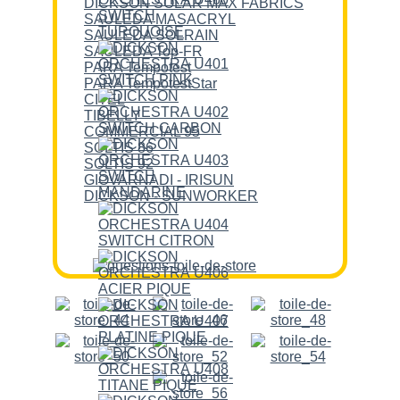
DICKSON SOLAR MAX FABRICS
SAULEDA MASACRYL
SAULEDA SOLRAIN
SAULEDA Top-FR
PARA Tempotest
PARA TempotestStar
CITEL
TIBELLY
COMMERCIAL 95
SOLTIS 86
SOLTIS 92
GIOVARNADI - IRISUN
DICKSON - SUNWORKER