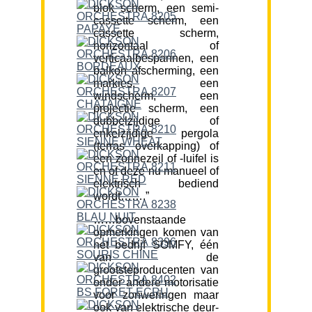
blok scherm, een semi-
cassette scherm, een
cassette scherm,
horizontaal of
verticaalbespannen, een
balkon afscherming, een
markies, een
windscherm, een
projectie scherm, een
dubbelzijdige of
enkelzijdige pergola
(terras overkapping) of
een zonnezeil of -luifel is
en of deze nu manueel of
elektrisch bediend
wordt…….”
……bovenstaande
opmerkingen komen van
het bedrijf SOMFY, één
van de
grootsteproducenten van
onder andere motorisatie
voor zonweringen maar
ook van elektrische deur-