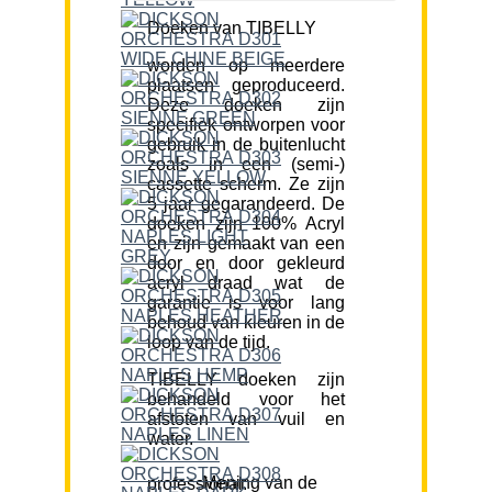
Doeken van TIBELLY
worden op meerdere
plaatsen geproduceerd.
Deze doeken zijn
specifiek ontworpen voor
gebruik in de buitenlucht
zoals in een (semi-)
cassette scherm. Ze zijn
5 jaar gegarandeerd. De
doeken zijn 100% Acryl
en zijn gemaakt van een
door en door gekleurd
acryl draad wat de
garantie is voor lang
behoud van kleuren in de
loop van de tijd.
TIBELLY doeken zijn
behandeld voor het
afstoten van vuil en
water.
Mening van de professional: