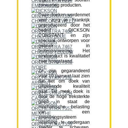
zonwering producten.
Deze doeken wordenmet
veel zorg in Frankrijk
geproduceerd door het
bedrijf DICKSON
CONSTANT en zijn
speciaal ontworpen voor
gebruik in
buitenzonwering. Het
eindproduct is kwalitatief
zeer hoogstaand.
Ze zijn gegarandeerd
voor 10 jaar,wat laat zien
dat het om doek van
uitstekende kwaliteit
gaat. Dit merk doek is
door de hoge treksterkte
goed in staat de
mechanische belasting
van een
zonweringsysteem
jarenlang te ondergaan
zonder te scheuren.