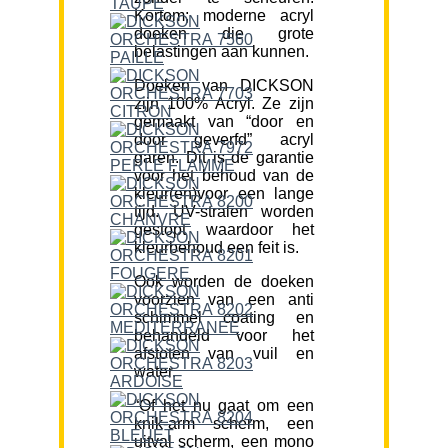
Kortom; moderne acryl
doeken die grote
belastingen aan kunnen.
Doeken van DICKSON
zijn 100% Acryl. Ze zijn
gemaakt van “door en
door geverfd” acryl
garen. Dit is de garantie
voor het behoud van de
kleur(en)voor een lange
tijd. UV-stralen worden
gestopt waardoor het
kleurbehoud een feit is.
Ook worden de doeken
voorzien van een anti
schimmel coating en
behandeld voor het
afstoten van vuil en
water.
“Of het nu gaat om een
knik-arm scherm, een
uitval scherm, een mono