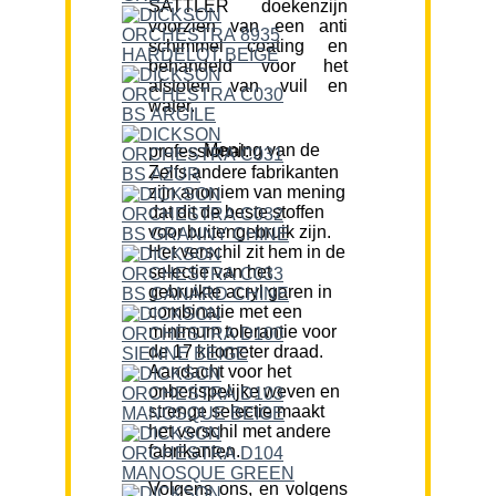
SATTLER doekenzijn
voorzien van een anti
schimmel coating en
behandeld voor het
afstoten van vuil en
water.
Mening van de professional:
Zelfs andere fabrikanten
zijn anoniem van mening
dat dit de beste stoffen
voor buitengebruik zijn.
Het verschil zit hem in de
selectie van het
gebruikte acryl garen in
combinatie met een
minimum tolerantie voor
de 17 kilometer draad.
Aandacht voor het
onberispelijke weven en
strenge selectie maakt
het verschil met andere
fabrikanten.
Volgens ons, en volgens