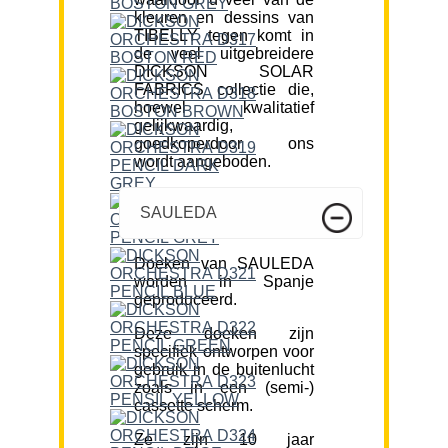
kleuren en dessins van
TIBELLY tegen komt in
de veel uitgebreidere
DICKSON SOLAR
FABRICS collectie die,
hoewel kwalitatief
gelijkwaardig,
goedkoperdoor ons
wordt aangeboden.
SAULEDA
Doeken van SAULEDA
worden in Spanje
geproduceerd.
Deze doeken zijn
specifiek ontworpen voor
gebruik in de buitenlucht
zoals in een (semi-)
cassette scherm.
Ze zijn 10 jaar