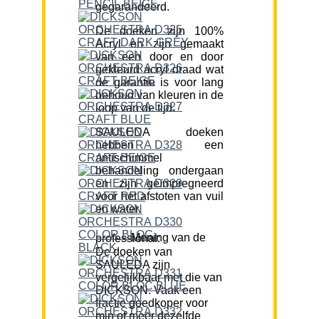
gegarandeerd.
De doeken zijn 100%
Acryl en zijn gemaakt
van een door en door
gekleurd acryl draad wat
de garantie is voor lang
behoud van kleuren in de
loop van de tijd.
SAULEDA doeken
hebben een
antischimmel
behandeling ondergaan
en zijn geïmpregneerd
voor het afstoten van vuil
en water.
Mening van de professional:
De doeken van
SAULEDA zijn
vergelijkbaar met die van
DICKSON. Vaak een
fractie goedkoper voor
min of meer dezelfde