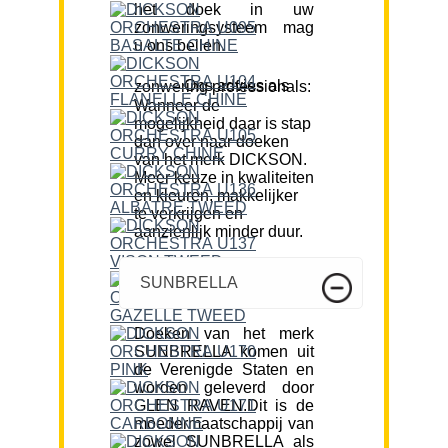
het doek in uw
zonweringsysteem mag
u ons bellen.
Ons advies als zonwering professionals:
Wanneer de
mogelijkheid daar is stap
dan over naar doeken
van het merk DICKSON.
Meer keuze in kwaliteiten
en kleuren, makkelijker
te verkrijgen en
aanzienlijk minder duur.
SUNBRELLA
Doeken van het merk
SUNBRELLA komen uit
de Verenigde Staten en
worden geleverd door
GLEN RAVEN.Dit is de
moedermaatschappij van
zowel SUNBRELLA als