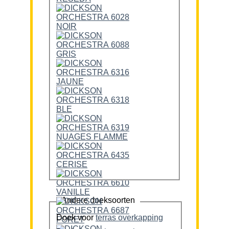
Andere doeksoorten
Doek voor
terras overkapping