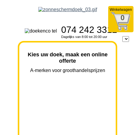
Winkelwagen
0
074 242 3312
Dagelijks van 8:00 tot 20:00 uur
Kies uw doek, maak een online
offerte
A-merken voor groothandelsprijzen
BREEDTE
UITVAL
HOOGTE