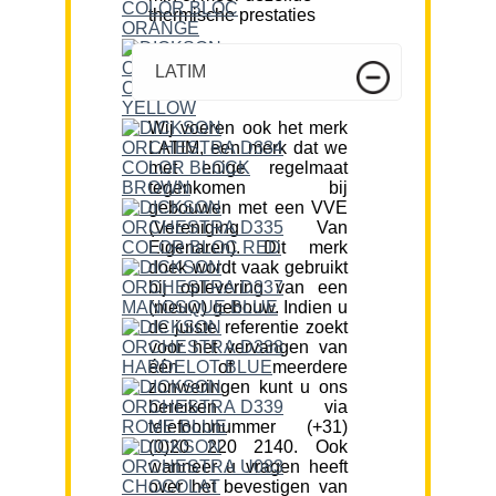
thermische prestaties
LATIM
Wij voeren ook het merk
LATIM, een merk dat we
met enige regelmaat
tegenkomen bij
gebouwen met een VVE
(Vereniging Van
Eigenaren). Dit merk
doek wordt vaak gebruikt
bij oplevering van een
(nieuw) gebouw. Indien u
de juiste referentie zoekt
voor het vervangen van
één of meerdere
zonweringen kunt u ons
bereiken via
telefoonnummer (+31)
(0)20 220 2140. Ook
wanneer u vragen heeft
over het bevestigen van