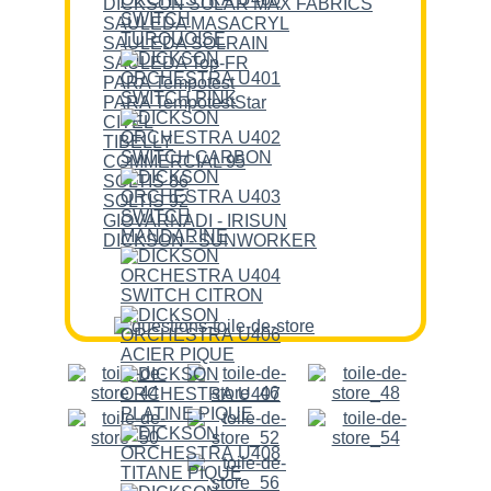
DICKSON SOLAR MAX FABRICS
SAULEDA MASACRYL
SAULEDA SOLRAIN
SAULEDA Top-FR
PARA Tempotest
PARA TempotestStar
CITEL
TIBELLY
COMMERCIAL 95
SOLTIS 86
SOLTIS 92
GIOVARNADI - IRISUN
DICKSON - SUNWORKER