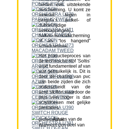
bieden een uitstekende
bescherming. U komt ze
meestal tegen in
pergola’s (enkel- of
dubbelzijdige
overkappingen),
balkon-/windafscherming
of als “los hangend”
schaduwdoek.
Het productieproces van
de technische stof 'Soltis'
wijkt fundamenteel af van
wat gebruikelijk is. Dit is
door de coating van pvc
aan beide zijden die zich
onderscheidt van de
acryl stoffen waardoor de
prijs veel hoger is dan
acryldoeken met gelijke
prestaties.
Advies van de professional:
Wanneer een deel van