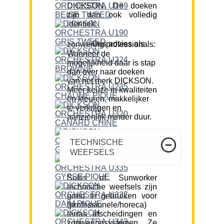
DICKSON. De doeken
zijn dan ook volledig
identiek.
Ons advies als zonwering professionals:
Wanneer de
mogelijkheid daar is stap
dan over naar doeken
van het merk DICKSON.
Meer keuze in kwaliteiten
en kleuren, makkelijker
te verkrijgen en
aanzienlijk minder duur.
TECHNISCHE
WEEFSELS
Soltis of Sunworker
technische weefsels zijn
goed te gebruiken voor
(professionele/horeca)
terras afscheidingen en
zonweringsystemen. Ze