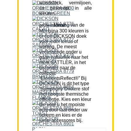
woodstock, vermiljoen,
en gestreept in alle
kleuren.
Mening van de professional:
Met bijna 300 kleuren is
er een DICKSON doek
voor ieder terras of
woning. De meest
veeleisende onder u
gaan natuurlijk naar het
merk SATTLER, in het
bijzonder naar de
collectie
“ElementsReflect®” Bij
DICKSON is dit het type
“Symphony”Dikkere stof
met hoogste thermische
efficiëntie. Kies een kleur
die voor u het mooiste
licht door laat onder uw
scherm en kies er de
juiste accessores bij.