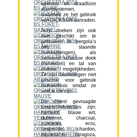
openers en draadloze
alarmsystemen,
waarmee ze het gebruik
van DICKSON aanraden.
Acryl doeken zijn ook
zeer geschikt om te
gebruiken in pergola’s
(vrij staande
overkappingen), als
zwevend schaduw doek
(zonnezeil) en tal van
andere mogelijkheden.
Ze zijn daarentegen niet
geschikt voor gebruik
binnenshuis omdat ze
veel te dik zijn.
De meest gevraagde
kleuren/referenties zijn:
hardelot, blauw wit,
dubonnet, charcoal,
sunbeam, ecru,
hesperide, chardon,
aquamarijn, zaragoza,