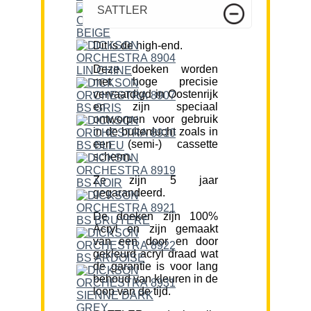
SATTLER
Dit is de high-end.
Deze doeken worden
met hoge precisie
vervaardigd in Oostenrijk
en zijn speciaal
ontworpen voor gebruik
in de buitenlucht zoals in
een (semi-) cassette
scherm.
Ze zijn 5 jaar
gegarandeerd.
De doeken zijn 100%
Acryl en zijn gemaakt
van een door en door
gekleurd acryl draad wat
de garantie is voor lang
behoud van kleuren in de
loop van de tijd.