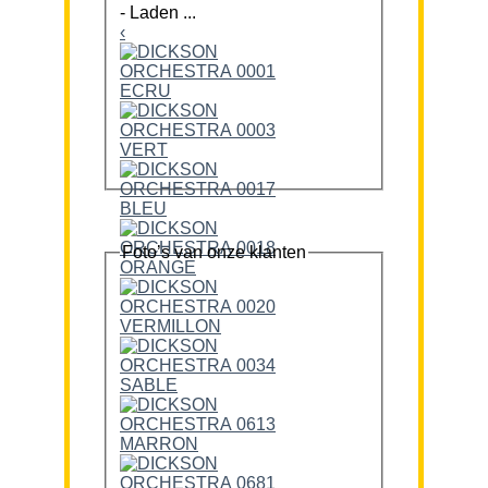
-
Laden ...
‹
Foto’s van onze klanten