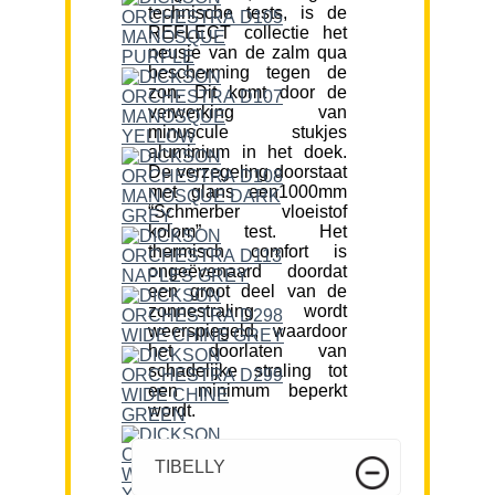
technische tests, is de
REFLECT collectie het
neusje van de zalm qua
bescherming tegen de
zon. Dit komt door de
verwerking van
minuscule stukjes
aluminium in het doek.
De verzegeling doorstaat
met glans een1000mm
“Schmerber vloeistof
kolom” test. Het
thermisch comfort is
ongeëvenaard doordat
een groot deel van de
zonnestraling wordt
weerspiegeld, waardoor
het doorlaten van
schadelijke straling tot
een minimum beperkt
wordt.
TIBELLY