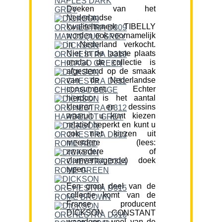
Doeken van het
Nederlandse
kwaliteitsmerk TIBELLY
worden ook voornamelijk
in Nederland verkocht.
Niet in de laatste plaats
omdat de collectie is
afgestemd op de smaak
van de Nederlandse
consument. Echter
hierdoor is het aantal
kleuren en dessins
waaruit u kunt kiezen
relatief beperkt en kunt u
ook niet kiezen uit
meerdere (lees:
zwaardere of
vlamvertragende) doek
typen.
Een groot deel van de
collectie komt van de
Franse producent
DICKSON CONSTANT
waardoor u veel van de