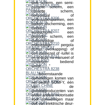
blok scherm, een semi-
cassette scherm, een
cassette scherm,
horizontaal of
verticaalbespannen, een
balkon afscherming, een
markies, een
windscherm, een
projectie scherm, een
dubbelzijdige of
enkelzijdige pergola
(terras overkapping) of
een zonnezeil of -luifel is
en of deze nu manueel of
elektrisch bediend
wordt…….”
……bovenstaande
opmerkingen komen van
het bedrijf SOMFY, één
van de
grootsteproducenten van
onder andere motorisatie
voor zonweringen maar
ook van elektrische deur-