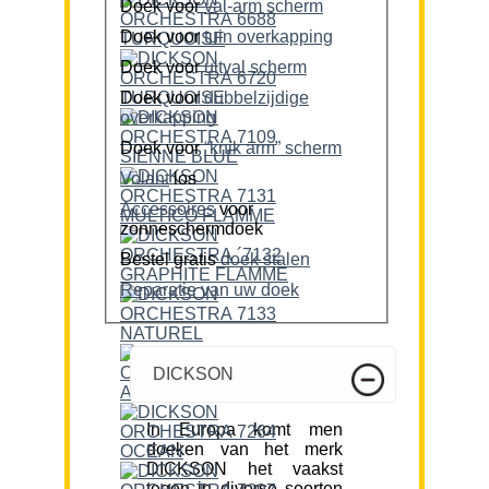
Doek voor
val-arm scherm
Doek voor
tuin overkapping
Doek voor
uitval scherm
Doek voor
dubbelzijdige
overkapping
Doek voor
“knik arm” scherm
Volant
los
Accessoires
voor
zonneschermdoek
Bestel gratis
doek stalen
Reparatie van uw doek
DICKSON
In Europa komt men
doeken van het merk
DICKSON het vaakst
tegen in diverse soorten