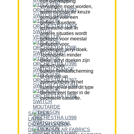
een overkapping
vervangen moet worden,
wordt meestal de keuze
gemaakt voor een
gelijke, duurdere,
technische stof. In
andere situaties wordt
gekozen voor meestal
gekozen voor,
goedkoper, acryl doek.
Technische, minder
dikke, acryl doeken zijn
perfect voor
balkon-/windafscherming
of een roll-up
zonnescherm. In het
laatste geval past dit type
doeken veel beter in de
eventuele cassette.
SATTLER
LATIM
DICKSON OPERA
DICKSON SOLAR FABRICS