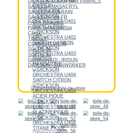
DICKSON SOLAR MAX FABRICS
SAULEDA MASACRYL
SAULEDA SOLRAIN
SAULEDA Top-FR
PARA Tempotest
PARA TempotestStar
CITEL
TIBELLY
COMMERCIAL 95
SOLTIS 86
SOLTIS 92
GIOVARNADI - IRISUN
DICKSON - SUNWORKER