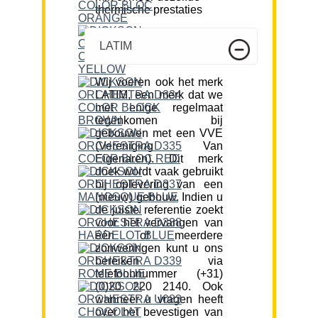
thermische prestaties
LATIM
Wij voeren ook het merk
LATIM, een merk dat we
met enige regelmaat
tegenkomen bij
gebouwen met een VVE
(Vereniging Van
Eigenaren). Dit merk
doek wordt vaak gebruikt
bij oplevering van een
(nieuw) gebouw. Indien u
de juiste referentie zoekt
voor het vervangen van
één of meerdere
zonweringen kunt u ons
bereiken via
telefoonnummer (+31)
(0)20 220 2140. Ook
wanneer u vragen heeft
over het bevestigen van