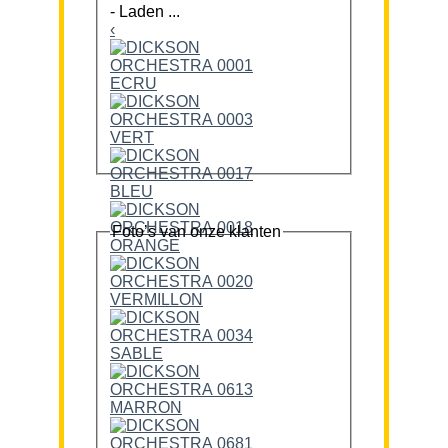
-
Laden ...
‹
Foto’s van onze klanten