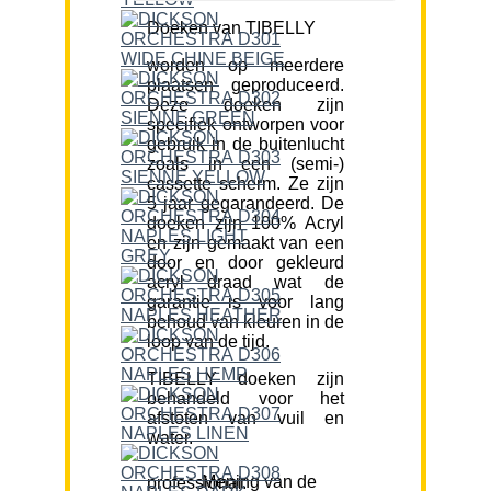
Doeken van TIBELLY
worden op meerdere
plaatsen geproduceerd.
Deze doeken zijn
specifiek ontworpen voor
gebruik in de buitenlucht
zoals in een (semi-)
cassette scherm. Ze zijn
5 jaar gegarandeerd. De
doeken zijn 100% Acryl
en zijn gemaakt van een
door en door gekleurd
acryl draad wat de
garantie is voor lang
behoud van kleuren in de
loop van de tijd.
TIBELLY doeken zijn
behandeld voor het
afstoten van vuil en
water.
Mening van de professional: