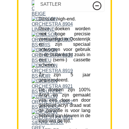
SATTLER
Dit is de high-end.
Deze doeken worden
met hoge precisie
vervaardigd in Oostenrijk
en zijn speciaal
ontworpen voor gebruik
in de buitenlucht zoals in
een (semi-) cassette
scherm.
Ze zijn 5 jaar
gegarandeerd.
De doeken zijn 100%
Acryl en zijn gemaakt
van een door en door
gekleurd acryl draad wat
de garantie is voor lang
behoud van kleuren in de
loop van de tijd.