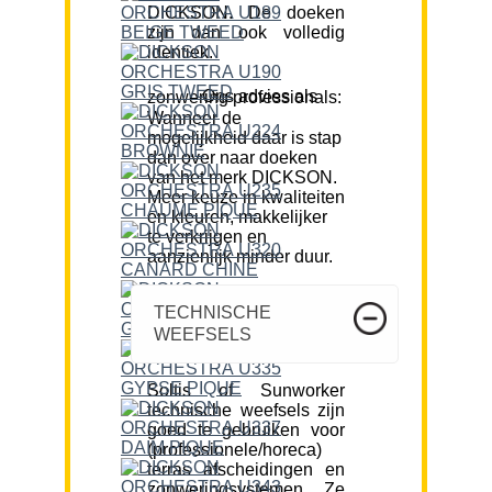
DICKSON. De doeken
zijn dan ook volledig
identiek.
Ons advies als zonwering professionals:
Wanneer de
mogelijkheid daar is stap
dan over naar doeken
van het merk DICKSON.
Meer keuze in kwaliteiten
en kleuren, makkelijker
te verkrijgen en
aanzienlijk minder duur.
TECHNISCHE
WEEFSELS
Soltis of Sunworker
technische weefsels zijn
goed te gebruiken voor
(professionele/horeca)
terras afscheidingen en
zonweringsystemen. Ze