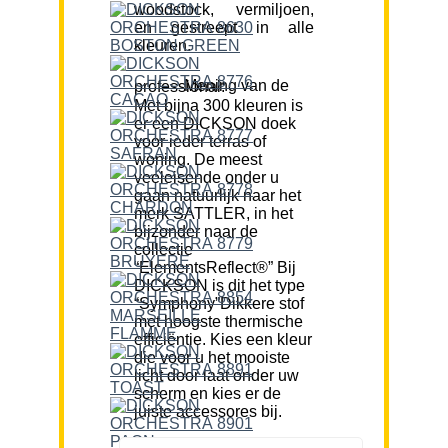
woodstock, vermiljoen,
en gestreept in alle
kleuren.
Mening van de professional:
Met bijna 300 kleuren is
er een DICKSON doek
voor ieder terras of
woning. De meest
veeleisende onder u
gaan natuurlijk naar het
merk SATTLER, in het
bijzonder naar de
collectie
“ElementsReflect®” Bij
DICKSON is dit het type
“Symphony”Dikkere stof
met hoogste thermische
efficiëntie. Kies een kleur
die voor u het mooiste
licht door laat onder uw
scherm en kies er de
juiste accessores bij.