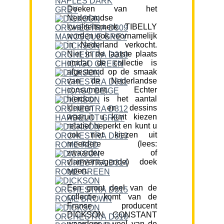
Doeken van het
Nederlandse
kwaliteitsmerk TIBELLY
worden ook voornamelijk
in Nederland verkocht.
Niet in de laatste plaats
omdat de collectie is
afgestemd op de smaak
van de Nederlandse
consument. Echter
hierdoor is het aantal
kleuren en dessins
waaruit u kunt kiezen
relatief beperkt en kunt u
ook niet kiezen uit
meerdere (lees:
zwaardere of
vlamvertragende) doek
typen.
Een groot deel van de
collectie komt van de
Franse producent
DICKSON CONSTANT
waardoor u veel van de