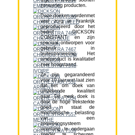
zonwering producten.
Deze doeken wordenmet
veel zorg in Frankrijk
geproduceerd door het
bedrijf DICKSON
CONSTANT en zijn
speciaal ontworpen voor
gebruik in
buitenzonwering. Het
eindproduct is kwalitatief
zeer hoogstaand.
Ze zijn gegarandeerd
voor 10 jaar,wat laat zien
dat het om doek van
uitstekende kwaliteit
gaat. Dit merk doek is
door de hoge treksterkte
goed in staat de
mechanische belasting
van een
zonweringsysteem
jarenlang te ondergaan
zonder te scheuren.