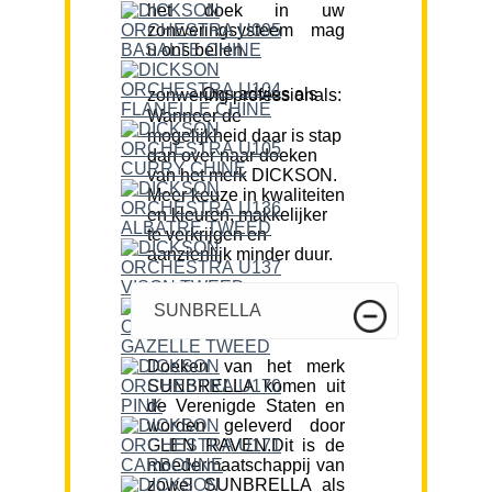
het doek in uw
zonweringsysteem mag
u ons bellen.
Ons advies als zonwering professionals:
Wanneer de
mogelijkheid daar is stap
dan over naar doeken
van het merk DICKSON.
Meer keuze in kwaliteiten
en kleuren, makkelijker
te verkrijgen en
aanzienlijk minder duur.
SUNBRELLA
Doeken van het merk
SUNBRELLA komen uit
de Verenigde Staten en
worden geleverd door
GLEN RAVEN.Dit is de
moedermaatschappij van
zowel SUNBRELLA als