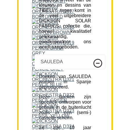
kleuren en dessins van
TIBELLY tegen komt in
de veel uitgebreidere
DICKSON SOLAR
FABRICS collectie die,
hoewel kwalitatief
gelijkwaardig,
goedkoperdoor ons
wordt aangeboden.
SAULEDA
Doeken van SAULEDA
worden in Spanje
geproduceerd.
Deze doeken zijn
specifiek ontworpen voor
gebruik in de buitenlucht
zoals in een (semi-)
cassette scherm.
Ze zijn 10 jaar