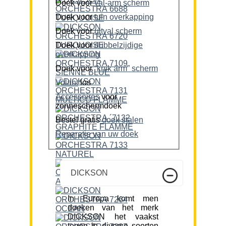
Doek voor
val-arm scherm
Doek voor
tuin overkapping
Doek voor
uitval scherm
Doek voor
dubbelzijdige
overkapping
Doek voor
“knik arm” scherm
Volant
los
Accessoires
voor
zonneschermdoek
Bestel gratis
doek stalen
Reparatie van uw doek
DICKSON
In Europa komt men
doeken van het merk
DICKSON het vaakst
tegen in diverse soorten