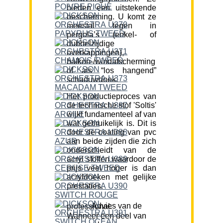
bieden een uitstekende
bescherming. U komt ze
meestal tegen in
pergola’s (enkel- of
dubbelzijdige
overkappingen),
balkon-/windafscherming
of als “los hangend”
schaduwdoek.
Het productieproces van
de technische stof 'Soltis'
wijkt fundamenteel af van
wat gebruikelijk is. Dit is
door de coating van pvc
aan beide zijden die zich
onderscheidt van de
acryl stoffen waardoor de
prijs veel hoger is dan
acryldoeken met gelijke
prestaties.
Advies van de professional:
Wanneer een deel van