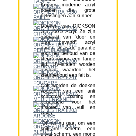
Kortom; moderne acryl
doeken die grote
belastingen aan kunnen.
Doeken van DICKSON
zijn 100% Acryl. Ze zijn
gemaakt van “door en
door geverfd” acryl
garen. Dit is de garantie
voor het behoud van de
kleur(en)voor een lange
tijd. UV-stralen worden
gestopt waardoor het
kleurbehoud een feit is.
Ook worden de doeken
voorzien van een anti
schimmel coating en
behandeld voor het
afstoten van vuil en
water.
“Of het nu gaat om een
knik-arm scherm, een
uitval scherm, een mono