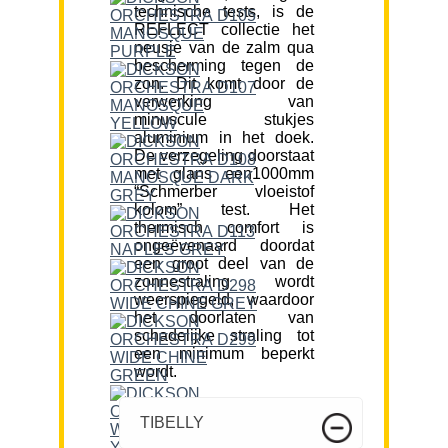
technische tests, is de
REFLECT collectie het
neusje van de zalm qua
bescherming tegen de
zon. Dit komt door de
verwerking van
minuscule stukjes
aluminium in het doek.
De verzegeling doorstaat
met glans een1000mm
“Schmerber vloeistof
kolom” test. Het
thermisch comfort is
ongeëvenaard doordat
een groot deel van de
zonnestraling wordt
weerspiegeld, waardoor
het doorlaten van
schadelijke straling tot
een minimum beperkt
wordt.
TIBELLY