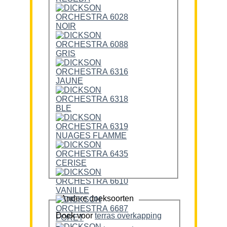
Andere doeksoorten
Doek voor
terras overkapping