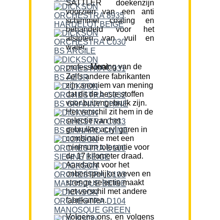
SATTLER doekenzijn
voorzien van een anti
schimmel coating en
behandeld voor het
afstoten van vuil en
water.
Mening van de professional:
Zelfs andere fabrikanten
zijn anoniem van mening
dat dit de beste stoffen
voor buitengebruik zijn.
Het verschil zit hem in de
selectie van het
gebruikte acryl garen in
combinatie met een
minimum tolerantie voor
de 17 kilometer draad.
Aandacht voor het
onberispelijke weven en
strenge selectie maakt
het verschil met andere
fabrikanten.
Volgens ons, en volgens