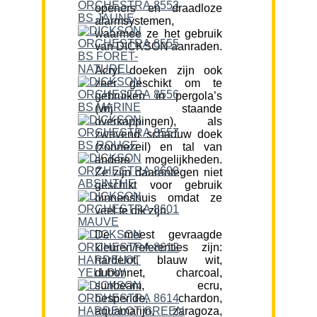
openers en draadloze
alarmsystemen,
waarmee ze het gebruik
van DICKSON aanraden.
Acryl doeken zijn ook
zeer geschikt om te
gebruiken in pergola’s
(vrij staande
overkappingen), als
zwevend schaduw doek
(zonnezeil) en tal van
andere mogelijkheden.
Ze zijn daarentegen niet
geschikt voor gebruik
binnenshuis omdat ze
veel te dik zijn.
De meest gevraagde
kleuren/referenties zijn:
hardelot, blauw wit,
dubonnet, charcoal,
sunbeam, ecru,
hesperide, chardon,
aquamarijn, zaragoza,