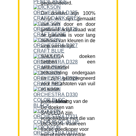
gegarandeerd.
De doeken zijn 100%
Acryl en zijn gemaakt
van een door en door
gekleurd acryl draad wat
de garantie is voor lang
behoud van kleuren in de
loop van de tijd.
SAULEDA doeken
hebben een
antischimmel
behandeling ondergaan
en zijn geïmpregneerd
voor het afstoten van vuil
en water.
Mening van de professional:
De doeken van
SAULEDA zijn
vergelijkbaar met die van
DICKSON. Vaak een
fractie goedkoper voor
min of meer dezelfde