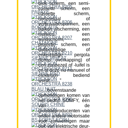
blok scherm, een semi-
cassette scherm, een
cassette scherm,
horizontaal of
verticaalbespannen, een
balkon afscherming, een
markies, een
windscherm, een
projectie scherm, een
dubbelzijdige of
enkelzijdige pergola
(terras overkapping) of
een zonnezeil of -luifel is
en of deze nu manueel of
elektrisch bediend
wordt…….”
……bovenstaande
opmerkingen komen van
het bedrijf SOMFY, één
van de
grootsteproducenten van
onder andere motorisatie
voor zonweringen maar
ook van elektrische deur-