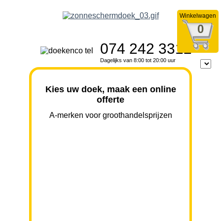
Winkelwagen
0
074 242 3312
Dagelijks van 8:00 tot 20:00 uur
Kies uw doek, maak een online
offerte
A-merken voor groothandelsprijzen
BREEDTE
UITVAL
HOOGTE