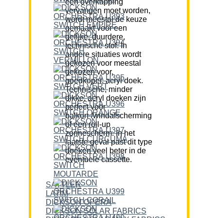
een overkapping
vervangen moet worden,
wordt meestal de keuze
gemaakt voor een
gelijke, duurdere,
technische stof. In
andere situaties wordt
gekozen voor meestal
gekozen voor,
goedkoper, acryl doek.
Technische, minder
dikke, acryl doeken zijn
perfect voor
balkon-/windafscherming
of een roll-up
zonnescherm. In het
laatste geval past dit type
doeken veel beter in de
eventuele cassette.
SATTLER
LATIM
DICKSON OPERA
DICKSON SOLAR FABRICS