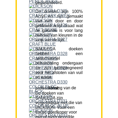
gegarandeerd.
De doeken zijn 100%
Acryl en zijn gemaakt
van een door en door
gekleurd acryl draad wat
de garantie is voor lang
behoud van kleuren in de
loop van de tijd.
SAULEDA doeken
hebben een
antischimmel
behandeling ondergaan
en zijn geïmpregneerd
voor het afstoten van vuil
en water.
Mening van de professional:
De doeken van
SAULEDA zijn
vergelijkbaar met die van
DICKSON. Vaak een
fractie goedkoper voor
min of meer dezelfde