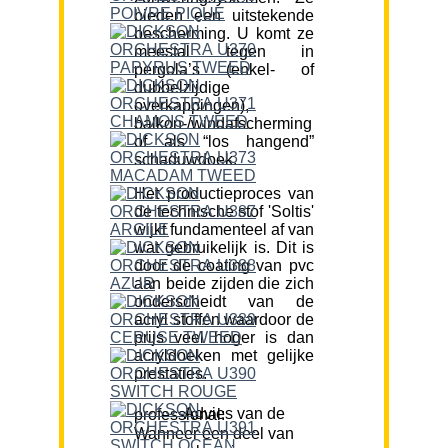
bieden een uitstekende
bescherming. U komt ze
meestal tegen in
pergola’s (enkel- of
dubbelzijdige
overkappingen),
balkon-/windafscherming
of als “los hangend”
schaduwdoek.
Het productieproces van
de technische stof 'Soltis'
wijkt fundamenteel af van
wat gebruikelijk is. Dit is
door de coating van pvc
aan beide zijden die zich
onderscheidt van de
acryl stoffen waardoor de
prijs veel hoger is dan
acryldoeken met gelijke
prestaties.
Advies van de professional:
Wanneer een deel van