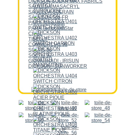
DICKSON SOLAR MAX FABRICS
SAULEDA MASACRYL
SAULEDA SOLRAIN
SAULEDA Top-FR
PARA Tempotest
PARA TempotestStar
CITEL
TIBELLY
COMMERCIAL 95
SOLTIS 86
SOLTIS 92
GIOVARNADI - IRISUN
DICKSON - SUNWORKER