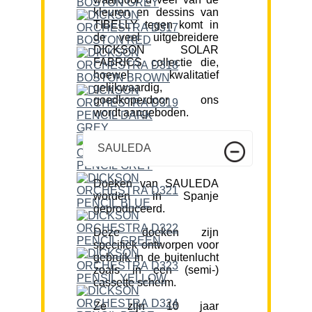
kleuren en dessins van
TIBELLY tegen komt in
de veel uitgebreidere
DICKSON SOLAR
FABRICS collectie die,
hoewel kwalitatief
gelijkwaardig,
goedkoperdoor ons
wordt aangeboden.
SAULEDA
Doeken van SAULEDA
worden in Spanje
geproduceerd.
Deze doeken zijn
specifiek ontworpen voor
gebruik in de buitenlucht
zoals in een (semi-)
cassette scherm.
Ze zijn 10 jaar