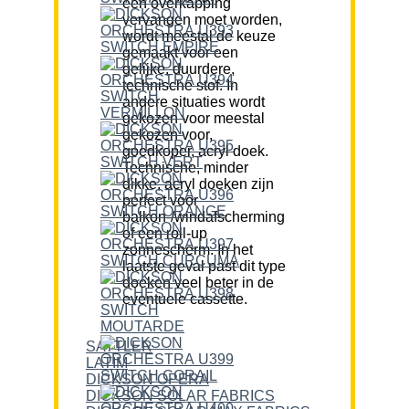
een overkapping
vervangen moet worden,
wordt meestal de keuze
gemaakt voor een
gelijke, duurdere,
technische stof. In
andere situaties wordt
gekozen voor meestal
gekozen voor,
goedkoper, acryl doek.
Technische, minder
dikke, acryl doeken zijn
perfect voor
balkon-/windafscherming
of een roll-up
zonnescherm. In het
laatste geval past dit type
doeken veel beter in de
eventuele cassette.
SATTLER
LATIM
DICKSON OPERA
DICKSON SOLAR FABRICS