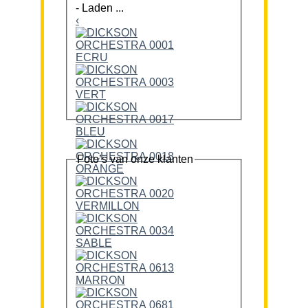
-
Laden ...
‹
Foto’s van onze klanten