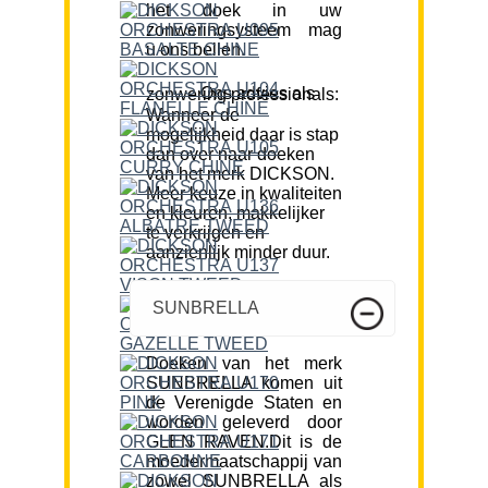
het doek in uw
zonweringsysteem mag
u ons bellen.
Ons advies als zonwering professionals:
Wanneer de
mogelijkheid daar is stap
dan over naar doeken
van het merk DICKSON.
Meer keuze in kwaliteiten
en kleuren, makkelijker
te verkrijgen en
aanzienlijk minder duur.
SUNBRELLA
Doeken van het merk
SUNBRELLA komen uit
de Verenigde Staten en
worden geleverd door
GLEN RAVEN.Dit is de
moedermaatschappij van
zowel SUNBRELLA als