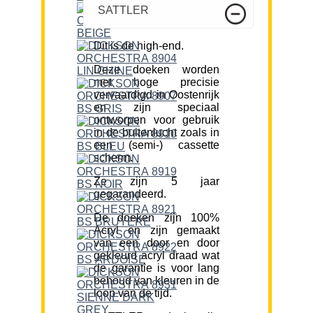
SATTLER
Dit is de high-end.
Deze doeken worden
met hoge precisie
vervaardigd in Oostenrijk
en zijn speciaal
ontworpen voor gebruik
in de buitenlucht zoals in
een (semi-) cassette
scherm.
Ze zijn 5 jaar
gegarandeerd.
De doeken zijn 100%
Acryl en zijn gemaakt
van een door en door
gekleurd acryl draad wat
de garantie is voor lang
behoud van kleuren in de
loop van de tijd.