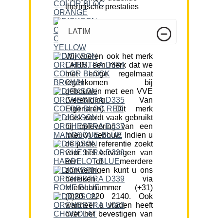
thermische prestaties
LATIM
Wij voeren ook het merk
LATIM, een merk dat we
met enige regelmaat
tegenkomen bij
gebouwen met een VVE
(Vereniging Van
Eigenaren). Dit merk
doek wordt vaak gebruikt
bij oplevering van een
(nieuw) gebouw. Indien u
de juiste referentie zoekt
voor het vervangen van
één of meerdere
zonweringen kunt u ons
bereiken via
telefoonnummer (+31)
(0)20 220 2140. Ook
wanneer u vragen heeft
over het bevestigen van