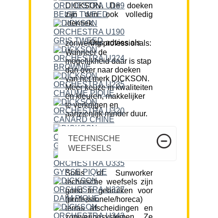
DICKSON. De doeken
zijn dan ook volledig
identiek.
Ons advies als zonwering professionals:
Wanneer de
mogelijkheid daar is stap
dan over naar doeken
van het merk DICKSON.
Meer keuze in kwaliteiten
en kleuren, makkelijker
te verkrijgen en
aanzienlijk minder duur.
TECHNISCHE
WEEFSELS
Soltis of Sunworker
technische weefsels zijn
goed te gebruiken voor
(professionele/horeca)
terras afscheidingen en
zonweringsystemen. Ze