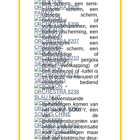
blok scherm, een semi-
cassette scherm, een
cassette scherm,
horizontaal of
verticaalbespannen, een
balkon afscherming, een
markies, een
windscherm, een
projectie scherm, een
dubbelzijdige of
enkelzijdige pergola
(terras overkapping) of
een zonnezeil of -luifel is
en of deze nu manueel of
elektrisch bediend
wordt…….”
……bovenstaande
opmerkingen komen van
het bedrijf SOMFY, één
van de
grootsteproducenten van
onder andere motorisatie
voor zonweringen maar
ook van elektrische deur-