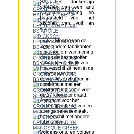
SATTLER doekenzijn
voorzien van een anti
schimmel coating en
behandeld voor het
afstoten van vuil en
water.
Mening van de professional:
Zelfs andere fabrikanten
zijn anoniem van mening
dat dit de beste stoffen
voor buitengebruik zijn.
Het verschil zit hem in de
selectie van het
gebruikte acryl garen in
combinatie met een
minimum tolerantie voor
de 17 kilometer draad.
Aandacht voor het
onberispelijke weven en
strenge selectie maakt
het verschil met andere
fabrikanten.
Volgens ons, en volgens