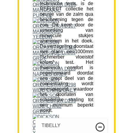
technische tests, is de
REFLECT collectie het
neusje van de zalm qua
bescherming tegen de
zon. Dit komt door de
verwerking van
minuscule stukjes
aluminium in het doek.
De verzegeling doorstaat
met glans een1000mm
“Schmerber vloeistof
kolom” test. Het
thermisch comfort is
ongeëvenaard doordat
een groot deel van de
zonnestraling wordt
weerspiegeld, waardoor
het doorlaten van
schadelijke straling tot
een minimum beperkt
wordt.
TIBELLY