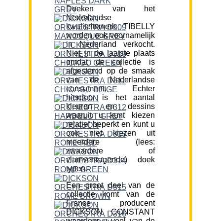
Doeken van het
Nederlandse
kwaliteitsmerk TIBELLY
worden ook voornamelijk
in Nederland verkocht.
Niet in de laatste plaats
omdat de collectie is
afgestemd op de smaak
van de Nederlandse
consument. Echter
hierdoor is het aantal
kleuren en dessins
waaruit u kunt kiezen
relatief beperkt en kunt u
ook niet kiezen uit
meerdere (lees:
zwaardere of
vlamvertragende) doek
typen.
Een groot deel van de
collectie komt van de
Franse producent
DICKSON CONSTANT
waardoor u veel van de