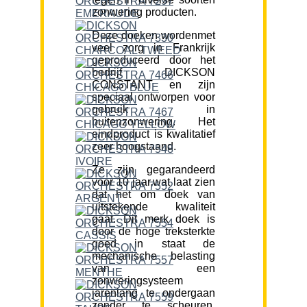
zonwering producten.
Deze doeken wordenmet
veel zorg in Frankrijk
geproduceerd door het
bedrijf DICKSON
CONSTANT en zijn
speciaal ontworpen voor
gebruik in
buitenzonwering. Het
eindproduct is kwalitatief
zeer hoogstaand.
Ze zijn gegarandeerd
voor 10 jaar,wat laat zien
dat het om doek van
uitstekende kwaliteit
gaat. Dit merk doek is
door de hoge treksterkte
goed in staat de
mechanische belasting
van een
zonweringsysteem
jarenlang te ondergaan
zonder te scheuren.