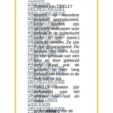
Doeken van TIBELLY
worden op meerdere
plaatsen geproduceerd.
Deze doeken zijn
specifiek ontworpen voor
gebruik in de buitenlucht
zoals in een (semi-)
cassette scherm. Ze zijn
5 jaar gegarandeerd. De
doeken zijn 100% Acryl
en zijn gemaakt van een
door en door gekleurd
acryl draad wat de
garantie is voor lang
behoud van kleuren in de
loop van de tijd.
TIBELLY doeken zijn
behandeld voor het
afstoten van vuil en
water.
Mening van de professional: