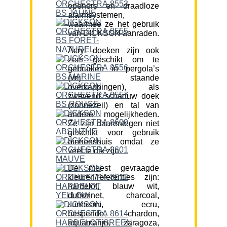
openers en draadloze
alarmsystemen,
waarmee ze het gebruik
van DICKSON aanraden.
Acryl doeken zijn ook
zeer geschikt om te
gebruiken in pergola’s
(vrij staande
overkappingen), als
zwevend schaduw doek
(zonnezeil) en tal van
andere mogelijkheden.
Ze zijn daarentegen niet
geschikt voor gebruik
binnenshuis omdat ze
veel te dik zijn.
De meest gevraagde
kleuren/referenties zijn:
hardelot, blauw wit,
dubonnet, charcoal,
sunbeam, ecru,
hesperide, chardon,
aquamarijn, zaragoza,