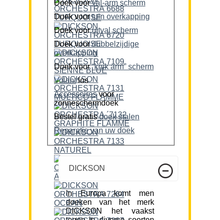
Doek voor
val-arm scherm
Doek voor
tuin overkapping
Doek voor
uitval scherm
Doek voor
dubbelzijdige
overkapping
Doek voor
“knik arm” scherm
Volant
los
Accessoires
voor
zonneschermdoek
Bestel gratis
doek stalen
Reparatie van uw doek
DICKSON
In Europa komt men
doeken van het merk
DICKSON het vaakst
tegen in diverse soorten