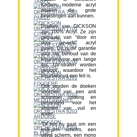
Kortom; moderne acryl
doeken die grote
belastingen aan kunnen.
Doeken van DICKSON
zijn 100% Acryl. Ze zijn
gemaakt van “door en
door geverfd” acryl
garen. Dit is de garantie
voor het behoud van de
kleur(en)voor een lange
tijd. UV-stralen worden
gestopt waardoor het
kleurbehoud een feit is.
Ook worden de doeken
voorzien van een anti
schimmel coating en
behandeld voor het
afstoten van vuil en
water.
“Of het nu gaat om een
knik-arm scherm, een
uitval scherm, een mono