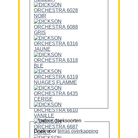
Andere doeksoorten
Doek voor
terras overkapping