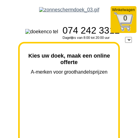
Winkelwagen
0
074 242 3312
Dagelijks van 8:00 tot 20:00 uur
Kies uw doek, maak een online
offerte
A-merken voor groothandelsprijzen
BREEDTE
UITVAL
HOOGTE