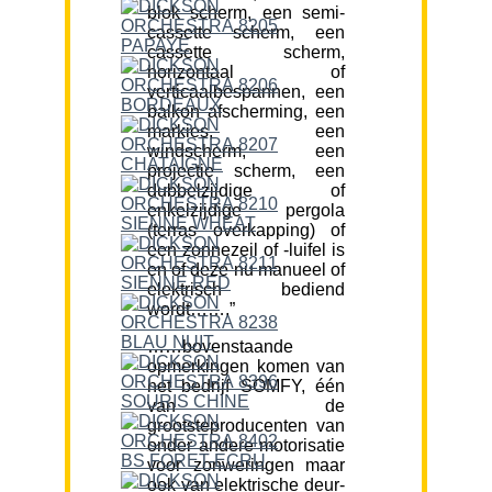
blok scherm, een semi-
cassette scherm, een
cassette scherm,
horizontaal of
verticaalbespannen, een
balkon afscherming, een
markies, een
windscherm, een
projectie scherm, een
dubbelzijdige of
enkelzijdige pergola
(terras overkapping) of
een zonnezeil of -luifel is
en of deze nu manueel of
elektrisch bediend
wordt…….”
……bovenstaande
opmerkingen komen van
het bedrijf SOMFY, één
van de
grootsteproducenten van
onder andere motorisatie
voor zonweringen maar
ook van elektrische deur-