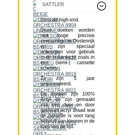
SATTLER
Dit is de high-end.
Deze doeken worden
met hoge precisie
vervaardigd in Oostenrijk
en zijn speciaal
ontworpen voor gebruik
in de buitenlucht zoals in
een (semi-) cassette
scherm.
Ze zijn 5 jaar
gegarandeerd.
De doeken zijn 100%
Acryl en zijn gemaakt
van een door en door
gekleurd acryl draad wat
de garantie is voor lang
behoud van kleuren in de
loop van de tijd.