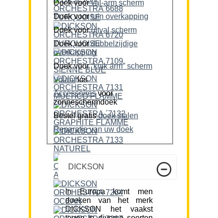
Doek voor
val-arm scherm
Doek voor
tuin overkapping
Doek voor
uitval scherm
Doek voor
dubbelzijdige
overkapping
Doek voor
“knik arm” scherm
Volant
los
Accessoires
voor
zonneschermdoek
Bestel gratis
doek stalen
Reparatie van uw doek
DICKSON
In Europa komt men
doeken van het merk
DICKSON het vaakst
tegen in diverse soorten