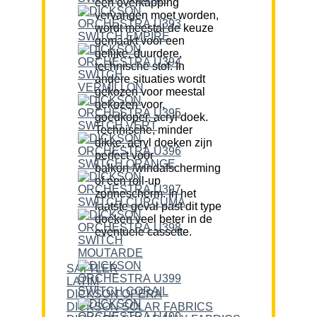
een overkapping
vervangen moet worden,
wordt meestal de keuze
gemaakt voor een
gelijke, duurdere,
technische stof. In
andere situaties wordt
gekozen voor meestal
gekozen voor,
goedkoper, acryl doek.
Technische, minder
dikke, acryl doeken zijn
perfect voor
balkon-/windafscherming
of een roll-up
zonnescherm. In het
laatste geval past dit type
doeken veel beter in de
eventuele cassette.
SATTLER
LATIM
DICKSON OPERA
DICKSON SOLAR FABRICS