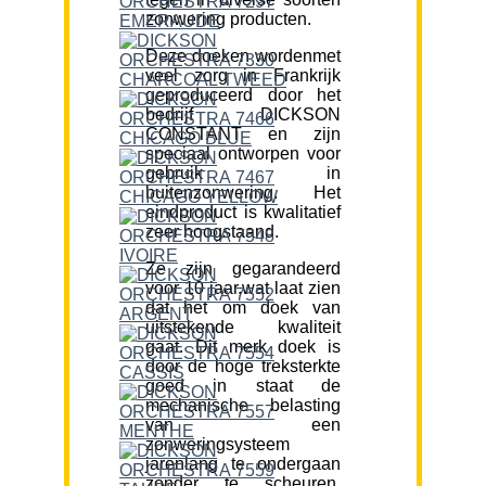
zonwering producten.
Deze doeken wordenmet
veel zorg in Frankrijk
geproduceerd door het
bedrijf DICKSON
CONSTANT en zijn
speciaal ontworpen voor
gebruik in
buitenzonwering. Het
eindproduct is kwalitatief
zeer hoogstaand.
Ze zijn gegarandeerd
voor 10 jaar,wat laat zien
dat het om doek van
uitstekende kwaliteit
gaat. Dit merk doek is
door de hoge treksterkte
goed in staat de
mechanische belasting
van een
zonweringsysteem
jarenlang te ondergaan
zonder te scheuren.