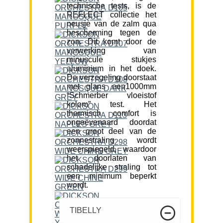
technische tests, is de
REFLECT collectie het
neusje van de zalm qua
bescherming tegen de
zon. Dit komt door de
verwerking van
minuscule stukjes
aluminium in het doek.
De verzegeling doorstaat
met glans een1000mm
“Schmerber vloeistof
kolom” test. Het
thermisch comfort is
ongeëvenaard doordat
een groot deel van de
zonnestraling wordt
weerspiegeld, waardoor
het doorlaten van
schadelijke straling tot
een minimum beperkt
wordt.
TIBELLY