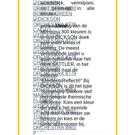
woodstock, vermiljoen,
en gestreept in alle
kleuren.
Mening van de professional:
Met bijna 300 kleuren is
er een DICKSON doek
voor ieder terras of
woning. De meest
veeleisende onder u
gaan natuurlijk naar het
merk SATTLER, in het
bijzonder naar de
collectie
“ElementsReflect®” Bij
DICKSON is dit het type
“Symphony”Dikkere stof
met hoogste thermische
efficiëntie. Kies een kleur
die voor u het mooiste
licht door laat onder uw
scherm en kies er de
juiste accessores bij.