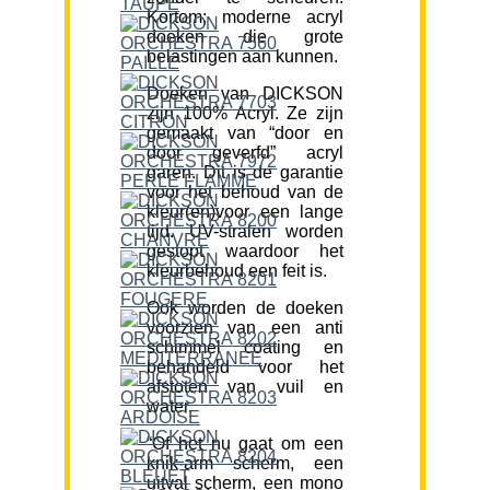
Kortom; moderne acryl
doeken die grote
belastingen aan kunnen.
Doeken van DICKSON
zijn 100% Acryl. Ze zijn
gemaakt van “door en
door geverfd” acryl
garen. Dit is de garantie
voor het behoud van de
kleur(en)voor een lange
tijd. UV-stralen worden
gestopt waardoor het
kleurbehoud een feit is.
Ook worden de doeken
voorzien van een anti
schimmel coating en
behandeld voor het
afstoten van vuil en
water.
“Of het nu gaat om een
knik-arm scherm, een
uitval scherm, een mono