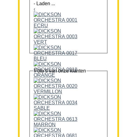
-
Laden ...
‹
Foto’s van onze klanten