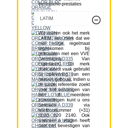
thermische prestaties
LATIM
Wij voeren ook het merk
LATIM, een merk dat we
met enige regelmaat
tegenkomen bij
gebouwen met een VVE
(Vereniging Van
Eigenaren). Dit merk
doek wordt vaak gebruikt
bij oplevering van een
(nieuw) gebouw. Indien u
de juiste referentie zoekt
voor het vervangen van
één of meerdere
zonweringen kunt u ons
bereiken via
telefoonnummer (+31)
(0)20 220 2140. Ook
wanneer u vragen heeft
over het bevestigen van