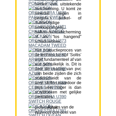
bieden een uitstekende
bescherming. U komt ze
meestal tegen in
pergola’s (enkel- of
dubbelzijdige
overkappingen),
balkon-/windafscherming
of als “los hangend”
schaduwdoek.
Het productieproces van
de technische stof 'Soltis'
wijkt fundamenteel af van
wat gebruikelijk is. Dit is
door de coating van pvc
aan beide zijden die zich
onderscheidt van de
acryl stoffen waardoor de
prijs veel hoger is dan
acryldoeken met gelijke
prestaties.
Advies van de professional:
Wanneer een deel van