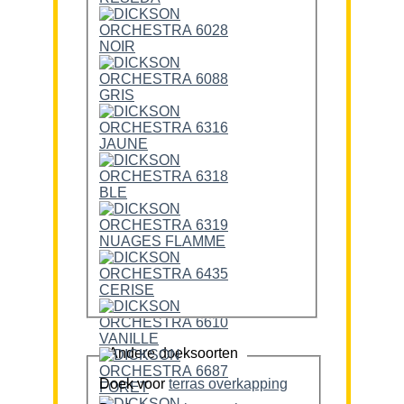
Andere doeksoorten
Doek voor
terras overkapping