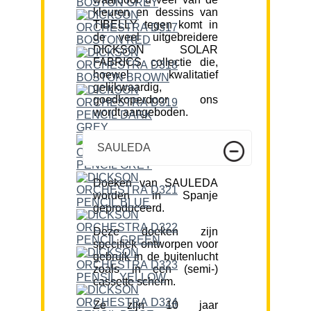
kleuren en dessins van
TIBELLY tegen komt in
de veel uitgebreidere
DICKSON SOLAR
FABRICS collectie die,
hoewel kwalitatief
gelijkwaardig,
goedkoperdoor ons
wordt aangeboden.
SAULEDA
Doeken van SAULEDA
worden in Spanje
geproduceerd.
Deze doeken zijn
specifiek ontworpen voor
gebruik in de buitenlucht
zoals in een (semi-)
cassette scherm.
Ze zijn 10 jaar