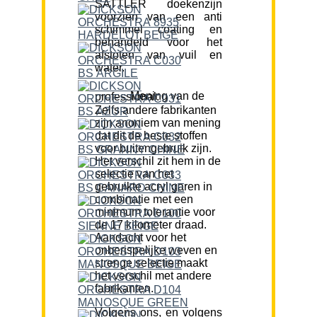
SATTLER doekenzijn
voorzien van een anti
schimmel coating en
behandeld voor het
afstoten van vuil en
water.
Mening van de professional:
Zelfs andere fabrikanten
zijn anoniem van mening
dat dit de beste stoffen
voor buitengebruik zijn.
Het verschil zit hem in de
selectie van het
gebruikte acryl garen in
combinatie met een
minimum tolerantie voor
de 17 kilometer draad.
Aandacht voor het
onberispelijke weven en
strenge selectie maakt
het verschil met andere
fabrikanten.
Volgens ons, en volgens