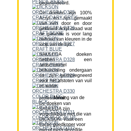
gegarandeerd.
De doeken zijn 100%
Acryl en zijn gemaakt
van een door en door
gekleurd acryl draad wat
de garantie is voor lang
behoud van kleuren in de
loop van de tijd.
SAULEDA doeken
hebben een
antischimmel
behandeling ondergaan
en zijn geïmpregneerd
voor het afstoten van vuil
en water.
Mening van de professional:
De doeken van
SAULEDA zijn
vergelijkbaar met die van
DICKSON. Vaak een
fractie goedkoper voor
min of meer dezelfde