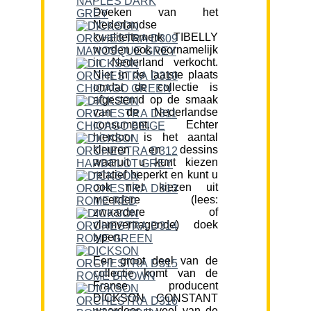
Doeken van het
Nederlandse
kwaliteitsmerk TIBELLY
worden ook voornamelijk
in Nederland verkocht.
Niet in de laatste plaats
omdat de collectie is
afgestemd op de smaak
van de Nederlandse
consument. Echter
hierdoor is het aantal
kleuren en dessins
waaruit u kunt kiezen
relatief beperkt en kunt u
ook niet kiezen uit
meerdere (lees:
zwaardere of
vlamvertragende) doek
typen.
Een groot deel van de
collectie komt van de
Franse producent
DICKSON CONSTANT
waardoor u veel van de