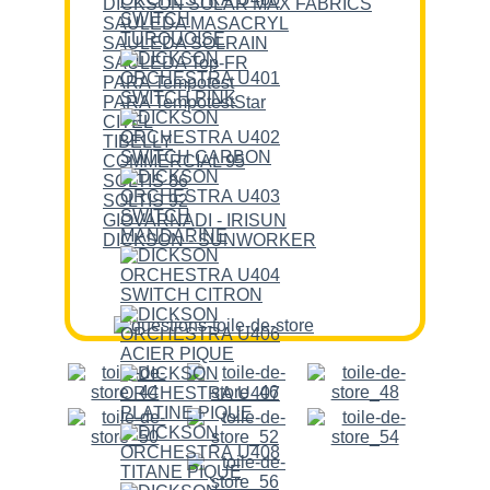
DICKSON SOLAR MAX FABRICS
SAULEDA MASACRYL
SAULEDA SOLRAIN
SAULEDA Top-FR
PARA Tempotest
PARA TempotestStar
CITEL
TIBELLY
COMMERCIAL 95
SOLTIS 86
SOLTIS 92
GIOVARNADI - IRISUN
DICKSON - SUNWORKER