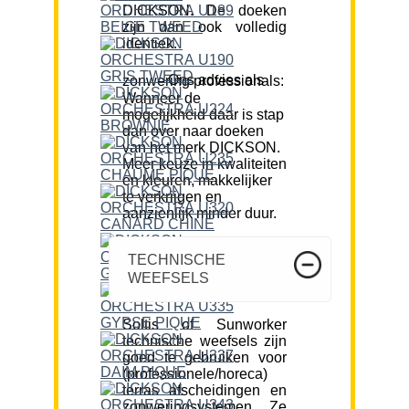
DICKSON. De doeken
zijn dan ook volledig
identiek.
Ons advies als zonwering professionals:
Wanneer de
mogelijkheid daar is stap
dan over naar doeken
van het merk DICKSON.
Meer keuze in kwaliteiten
en kleuren, makkelijker
te verkrijgen en
aanzienlijk minder duur.
TECHNISCHE
WEEFSELS
Soltis of Sunworker
technische weefsels zijn
goed te gebruiken voor
(professionele/horeca)
terras afscheidingen en
zonweringsystemen. Ze