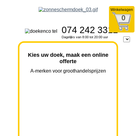
Winkelwagen
0
074 242 3312
Dagelijks van 8:00 tot 20:00 uur
Kies uw doek, maak een online
offerte
A-merken voor groothandelsprijzen
BREEDTE
UITVAL
HOOGTE