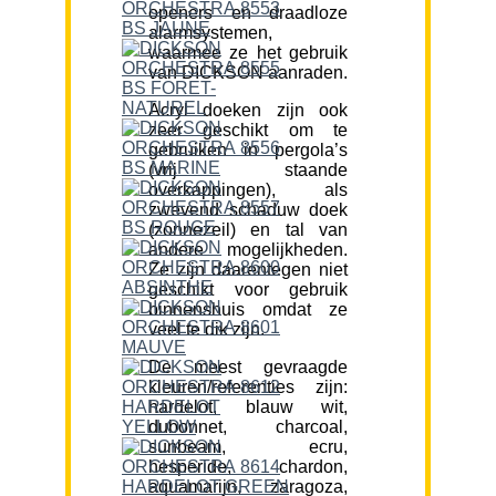
openers en draadloze
alarmsystemen,
waarmee ze het gebruik
van DICKSON aanraden.
Acryl doeken zijn ook
zeer geschikt om te
gebruiken in pergola’s
(vrij staande
overkappingen), als
zwevend schaduw doek
(zonnezeil) en tal van
andere mogelijkheden.
Ze zijn daarentegen niet
geschikt voor gebruik
binnenshuis omdat ze
veel te dik zijn.
De meest gevraagde
kleuren/referenties zijn:
hardelot, blauw wit,
dubonnet, charcoal,
sunbeam, ecru,
hesperide, chardon,
aquamarijn, zaragoza,