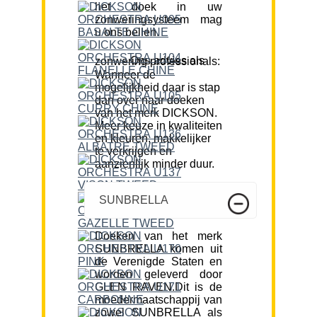
het doek in uw
zonweringsysteem mag
u ons bellen.
Ons advies als zonwering professionals:
Wanneer de
mogelijkheid daar is stap
dan over naar doeken
van het merk DICKSON.
Meer keuze in kwaliteiten
en kleuren, makkelijker
te verkrijgen en
aanzienlijk minder duur.
SUNBRELLA
Doeken van het merk
SUNBRELLA komen uit
de Verenigde Staten en
worden geleverd door
GLEN RAVEN.Dit is de
moedermaatschappij van
zowel SUNBRELLA als