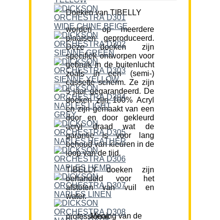
Doeken van TIBELLY
worden op meerdere
plaatsen geproduceerd.
Deze doeken zijn
specifiek ontworpen voor
gebruik in de buitenlucht
zoals in een (semi-)
cassette scherm. Ze zijn
5 jaar gegarandeerd. De
doeken zijn 100% Acryl
en zijn gemaakt van een
door en door gekleurd
acryl draad wat de
garantie is voor lang
behoud van kleuren in de
loop van de tijd.
TIBELLY doeken zijn
behandeld voor het
afstoten van vuil en
water.
Mening van de professional: