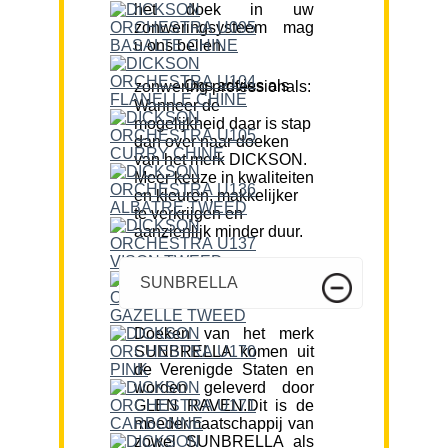
het doek in uw
zonweringsysteem mag
u ons bellen.
Ons advies als zonwering professionals:
Wanneer de
mogelijkheid daar is stap
dan over naar doeken
van het merk DICKSON.
Meer keuze in kwaliteiten
en kleuren, makkelijker
te verkrijgen en
aanzienlijk minder duur.
SUNBRELLA
Doeken van het merk
SUNBRELLA komen uit
de Verenigde Staten en
worden geleverd door
GLEN RAVEN.Dit is de
moedermaatschappij van
zowel SUNBRELLA als