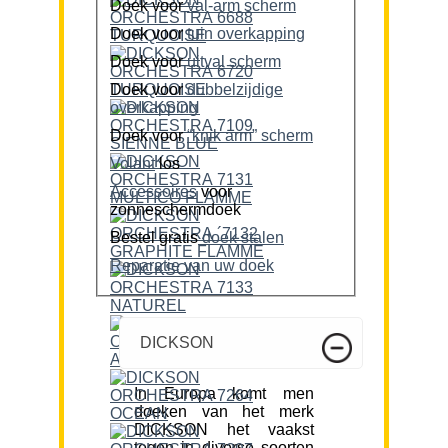
Doek voor
val-arm scherm
Doek voor
tuin overkapping
Doek voor
uitval scherm
Doek voor
dubbelzijdige
overkapping
Doek voor
“knik arm” scherm
Volant
los
Accessoires
voor
zonneschermdoek
Bestel gratis
doek stalen
Reparatie van uw doek
DICKSON
In Europa komt men
doeken van het merk
DICKSON het vaakst
tegen in diverse soorten