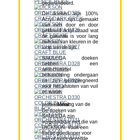
gegarandeerd.
De doeken zijn 100%
Acryl en zijn gemaakt
van een door en door
gekleurd acryl draad wat
de garantie is voor lang
behoud van kleuren in de
loop van de tijd.
SAULEDA doeken
hebben een
antischimmel
behandeling ondergaan
en zijn geïmpregneerd
voor het afstoten van vuil
en water.
Mening van de professional:
De doeken van
SAULEDA zijn
vergelijkbaar met die van
DICKSON. Vaak een
fractie goedkoper voor
min of meer dezelfde