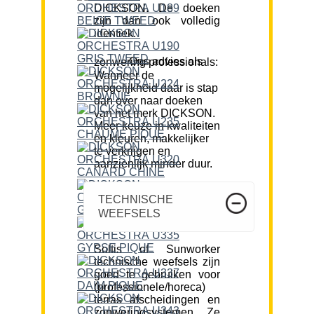
DICKSON. De doeken
zijn dan ook volledig
identiek.
Ons advies als zonwering professionals:
Wanneer de
mogelijkheid daar is stap
dan over naar doeken
van het merk DICKSON.
Meer keuze in kwaliteiten
en kleuren, makkelijker
te verkrijgen en
aanzienlijk minder duur.
TECHNISCHE
WEEFSELS
Soltis of Sunworker
technische weefsels zijn
goed te gebruiken voor
(professionele/horeca)
terras afscheidingen en
zonweringsystemen. Ze