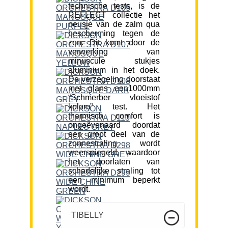
technische tests, is de
REFLECT collectie het
neusje van de zalm qua
bescherming tegen de
zon. Dit komt door de
verwerking van
minuscule stukjes
aluminium in het doek.
De verzegeling doorstaat
met glans een1000mm
“Schmerber vloeistof
kolom” test. Het
thermisch comfort is
ongeëvenaard doordat
een groot deel van de
zonnestraling wordt
weerspiegeld, waardoor
het doorlaten van
schadelijke straling tot
een minimum beperkt
wordt.
TIBELLY