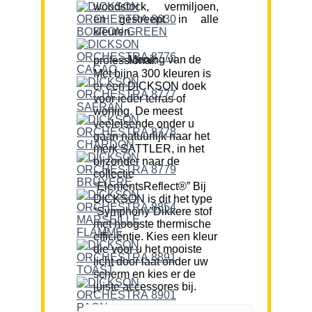
woodstock, vermiljoen,
en gestreept in alle
kleuren.
Mening van de professional:
Met bijna 300 kleuren is
er een DICKSON doek
voor ieder terras of
woning. De meest
veeleisende onder u
gaan natuurlijk naar het
merk SATTLER, in het
bijzonder naar de
collectie
“ElementsReflect®” Bij
DICKSON is dit het type
“Symphony”Dikkere stof
met hoogste thermische
efficiëntie. Kies een kleur
die voor u het mooiste
licht door laat onder uw
scherm en kies er de
juiste accessores bij.