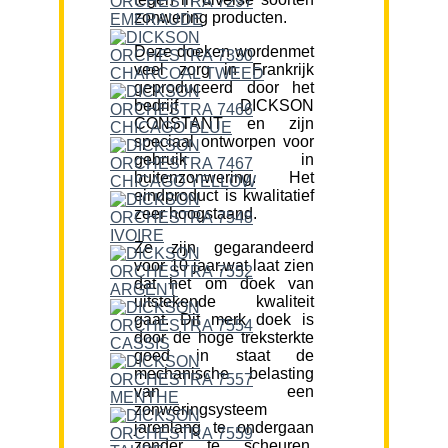
zonwering producten.
Deze doeken wordenmet
veel zorg in Frankrijk
geproduceerd door het
bedrijf DICKSON
CONSTANT en zijn
speciaal ontworpen voor
gebruik in
buitenzonwering. Het
eindproduct is kwalitatief
zeer hoogstaand.
Ze zijn gegarandeerd
voor 10 jaar,wat laat zien
dat het om doek van
uitstekende kwaliteit
gaat. Dit merk doek is
door de hoge treksterkte
goed in staat de
mechanische belasting
van een
zonweringsysteem
jarenlang te ondergaan
zonder te scheuren.