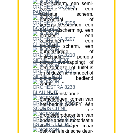
blok scherm, een semi-
cassette scherm, een
cassette scherm,
horizontaal of
verticaalbespannen, een
balkon afscherming, een
markies, een
windscherm, een
projectie scherm, een
dubbelzijdige of
enkelzijdige pergola
(terras overkapping) of
een zonnezeil of -luifel is
en of deze nu manueel of
elektrisch bediend
wordt…….”
……bovenstaande
opmerkingen komen van
het bedrijf SOMFY, één
van de
grootsteproducenten van
onder andere motorisatie
voor zonweringen maar
ook van elektrische deur-