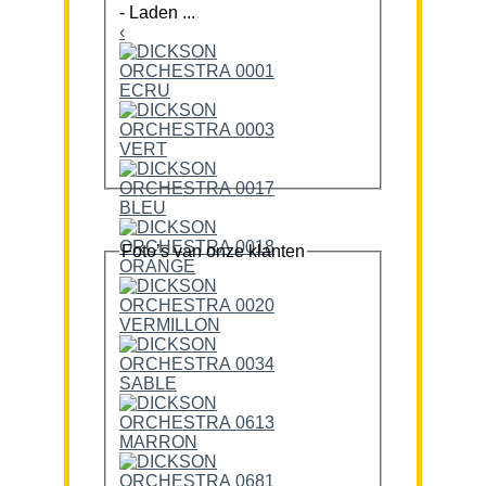
-
Laden ...
‹
Foto’s van onze klanten