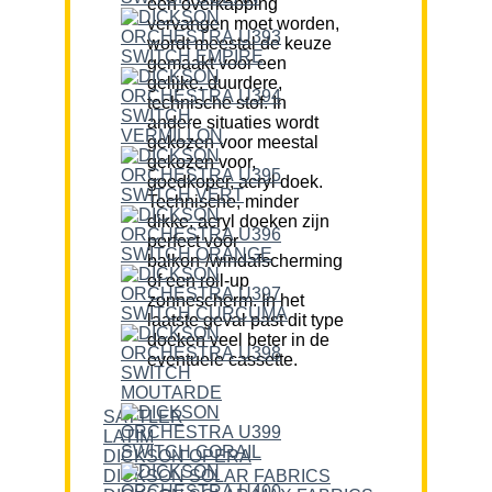
een overkapping
vervangen moet worden,
wordt meestal de keuze
gemaakt voor een
gelijke, duurdere,
technische stof. In
andere situaties wordt
gekozen voor meestal
gekozen voor,
goedkoper, acryl doek.
Technische, minder
dikke, acryl doeken zijn
perfect voor
balkon-/windafscherming
of een roll-up
zonnescherm. In het
laatste geval past dit type
doeken veel beter in de
eventuele cassette.
SATTLER
LATIM
DICKSON OPERA
DICKSON SOLAR FABRICS