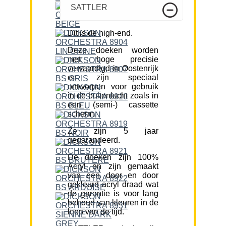
SATTLER
Dit is de high-end.
Deze doeken worden
met hoge precisie
vervaardigd in Oostenrijk
en zijn speciaal
ontworpen voor gebruik
in de buitenlucht zoals in
een (semi-) cassette
scherm.
Ze zijn 5 jaar
gegarandeerd.
De doeken zijn 100%
Acryl en zijn gemaakt
van een door en door
gekleurd acryl draad wat
de garantie is voor lang
behoud van kleuren in de
loop van de tijd.