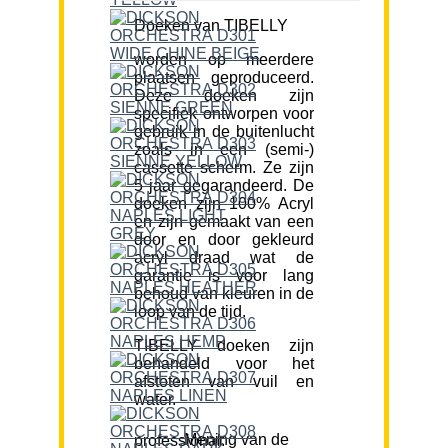
Doeken van TIBELLY
worden op meerdere
plaatsen geproduceerd.
Deze doeken zijn
specifiek ontworpen voor
gebruik in de buitenlucht
zoals in een (semi-)
cassette scherm. Ze zijn
5 jaar gegarandeerd. De
doeken zijn 100% Acryl
en zijn gemaakt van een
door en door gekleurd
acryl draad wat de
garantie is voor lang
behoud van kleuren in de
loop van de tijd.
TIBELLY doeken zijn
behandeld voor het
afstoten van vuil en
water.
Mening van de professional: