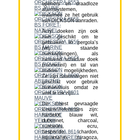
openers en draadloze
alarmsystemen,
waarmee ze het gebruik
van DICKSON aanraden.
Acryl doeken zijn ook
zeer geschikt om te
gebruiken in pergola’s
(vrij staande
overkappingen), als
zwevend schaduw doek
(zonnezeil) en tal van
andere mogelijkheden.
Ze zijn daarentegen niet
geschikt voor gebruik
binnenshuis omdat ze
veel te dik zijn.
De meest gevraagde
kleuren/referenties zijn:
hardelot, blauw wit,
dubonnet, charcoal,
sunbeam, ecru,
hesperide, chardon,
aquamarijn, zaragoza,