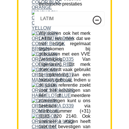
thermische prestaties
LATIM
Wij voeren ook het merk
LATIM, een merk dat we
met enige regelmaat
tegenkomen bij
gebouwen met een VVE
(Vereniging Van
Eigenaren). Dit merk
doek wordt vaak gebruikt
bij oplevering van een
(nieuw) gebouw. Indien u
de juiste referentie zoekt
voor het vervangen van
één of meerdere
zonweringen kunt u ons
bereiken via
telefoonnummer (+31)
(0)20 220 2140. Ook
wanneer u vragen heeft
over het bevestigen van