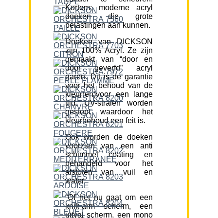
Kortom; moderne acryl
doeken die grote
belastingen aan kunnen.
Doeken van DICKSON
zijn 100% Acryl. Ze zijn
gemaakt van “door en
door geverfd” acryl
garen. Dit is de garantie
voor het behoud van de
kleur(en)voor een lange
tijd. UV-stralen worden
gestopt waardoor het
kleurbehoud een feit is.
Ook worden de doeken
voorzien van een anti
schimmel coating en
behandeld voor het
afstoten van vuil en
water.
“Of het nu gaat om een
knik-arm scherm, een
uitval scherm, een mono