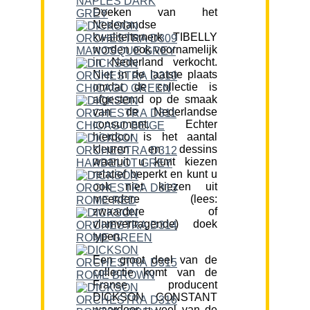
Doeken van het
Nederlandse
kwaliteitsmerk TIBELLY
worden ook voornamelijk
in Nederland verkocht.
Niet in de laatste plaats
omdat de collectie is
afgestemd op de smaak
van de Nederlandse
consument. Echter
hierdoor is het aantal
kleuren en dessins
waaruit u kunt kiezen
relatief beperkt en kunt u
ook niet kiezen uit
meerdere (lees:
zwaardere of
vlamvertragende) doek
typen.
Een groot deel van de
collectie komt van de
Franse producent
DICKSON CONSTANT
waardoor u veel van de