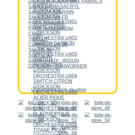
DICKSON SOLAR MAX FABRICS
SAULEDA MASACRYL
SAULEDA SOLRAIN
SAULEDA Top-FR
PARA Tempotest
PARA TempotestStar
CITEL
TIBELLY
COMMERCIAL 95
SOLTIS 86
SOLTIS 92
GIOVARNADI - IRISUN
DICKSON - SUNWORKER