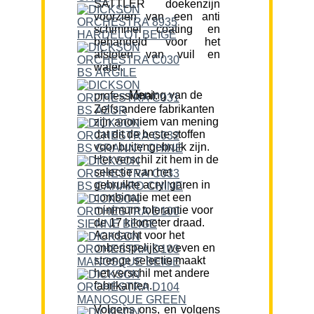
SATTLER doekenzijn
voorzien van een anti
schimmel coating en
behandeld voor het
afstoten van vuil en
water.
Mening van de professional:
Zelfs andere fabrikanten
zijn anoniem van mening
dat dit de beste stoffen
voor buitengebruik zijn.
Het verschil zit hem in de
selectie van het
gebruikte acryl garen in
combinatie met een
minimum tolerantie voor
de 17 kilometer draad.
Aandacht voor het
onberispelijke weven en
strenge selectie maakt
het verschil met andere
fabrikanten.
Volgens ons, en volgens