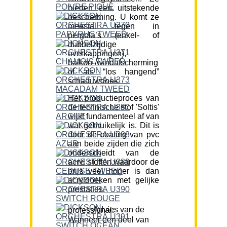
bieden een uitstekende
bescherming. U komt ze
meestal tegen in
pergola’s (enkel- of
dubbelzijdige
overkappingen),
balkon-/windafscherming
of als “los hangend”
schaduwdoek.
Het productieproces van
de technische stof 'Soltis'
wijkt fundamenteel af van
wat gebruikelijk is. Dit is
door de coating van pvc
aan beide zijden die zich
onderscheidt van de
acryl stoffen waardoor de
prijs veel hoger is dan
acryldoeken met gelijke
prestaties.
Advies van de professional:
Wanneer een deel van