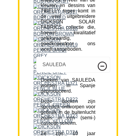
kleuren en dessins van
TIBELLY tegen komt in
de veel uitgebreidere
DICKSON SOLAR
FABRICS collectie die,
hoewel kwalitatief
gelijkwaardig,
goedkoperdoor ons
wordt aangeboden.
SAULEDA
Doeken van SAULEDA
worden in Spanje
geproduceerd.
Deze doeken zijn
specifiek ontworpen voor
gebruik in de buitenlucht
zoals in een (semi-)
cassette scherm.
Ze zijn 10 jaar