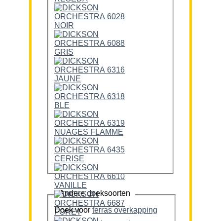
Andere doeksoorten
Doek voor
terras overkapping