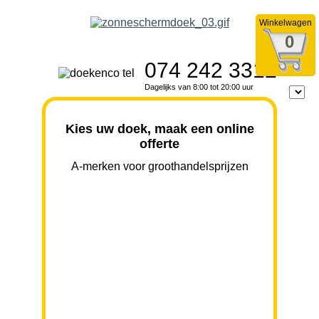
Winkelwagen
0
074 242 3312
Dagelijks van 8:00 tot 20:00 uur
Kies uw doek, maak een online
offerte
A-merken voor groothandelsprijzen
BREEDTE
UITVAL
HOOGTE