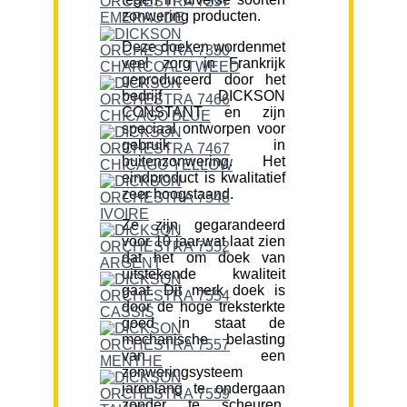
zonwering producten.
Deze doeken wordenmet
veel zorg in Frankrijk
geproduceerd door het
bedrijf DICKSON
CONSTANT en zijn
speciaal ontworpen voor
gebruik in
buitenzonwering. Het
eindproduct is kwalitatief
zeer hoogstaand.
Ze zijn gegarandeerd
voor 10 jaar,wat laat zien
dat het om doek van
uitstekende kwaliteit
gaat. Dit merk doek is
door de hoge treksterkte
goed in staat de
mechanische belasting
van een
zonweringsysteem
jarenlang te ondergaan
zonder te scheuren.