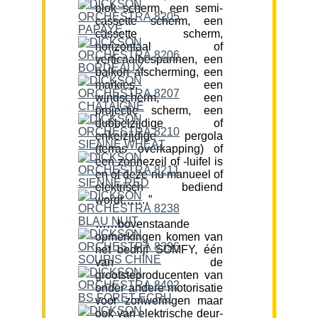
blok scherm, een semi-
cassette scherm, een
cassette scherm,
horizontaal of
verticaalbespannen, een
balkon afscherming, een
markies, een
windscherm, een
projectie scherm, een
dubbelzijdige of
enkelzijdige pergola
(terras overkapping) of
een zonnezeil of -luifel is
en of deze nu manueel of
elektrisch bediend
wordt…….”
……bovenstaande
opmerkingen komen van
het bedrijf SOMFY, één
van de
grootsteproducenten van
onder andere motorisatie
voor zonweringen maar
ook van elektrische deur-