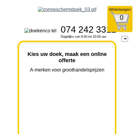
Winkelwagen
0
074 242 3312
Dagelijks van 8:00 tot 20:00 uur
Kies uw doek, maak een online
offerte
A-merken voor groothandelsprijzen
BREEDTE
UITVAL
HOOGTE