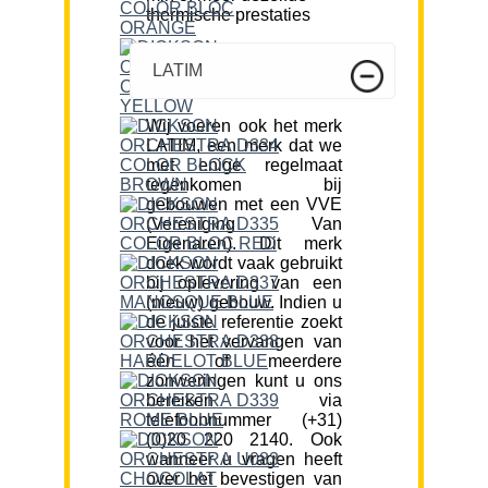
thermische prestaties
LATIM
Wij voeren ook het merk
LATIM, een merk dat we
met enige regelmaat
tegenkomen bij
gebouwen met een VVE
(Vereniging Van
Eigenaren). Dit merk
doek wordt vaak gebruikt
bij oplevering van een
(nieuw) gebouw. Indien u
de juiste referentie zoekt
voor het vervangen van
één of meerdere
zonweringen kunt u ons
bereiken via
telefoonnummer (+31)
(0)20 220 2140. Ook
wanneer u vragen heeft
over het bevestigen van