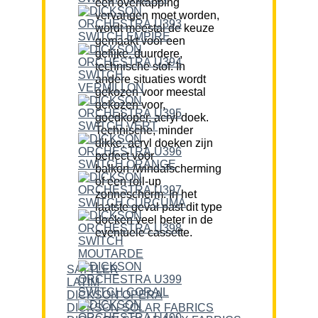
een overkapping
vervangen moet worden,
wordt meestal de keuze
gemaakt voor een
gelijke, duurdere,
technische stof. In
andere situaties wordt
gekozen voor meestal
gekozen voor,
goedkoper, acryl doek.
Technische, minder
dikke, acryl doeken zijn
perfect voor
balkon-/windafscherming
of een roll-up
zonnescherm. In het
laatste geval past dit type
doeken veel beter in de
eventuele cassette.
SATTLER
LATIM
DICKSON OPERA
DICKSON SOLAR FABRICS