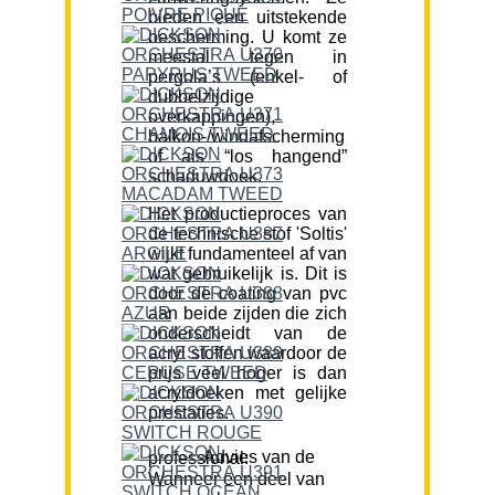
bieden een uitstekende
bescherming. U komt ze
meestal tegen in
pergola’s (enkel- of
dubbelzijdige
overkappingen),
balkon-/windafscherming
of als “los hangend”
schaduwdoek.
Het productieproces van
de technische stof 'Soltis'
wijkt fundamenteel af van
wat gebruikelijk is. Dit is
door de coating van pvc
aan beide zijden die zich
onderscheidt van de
acryl stoffen waardoor de
prijs veel hoger is dan
acryldoeken met gelijke
prestaties.
Advies van de professional:
Wanneer een deel van