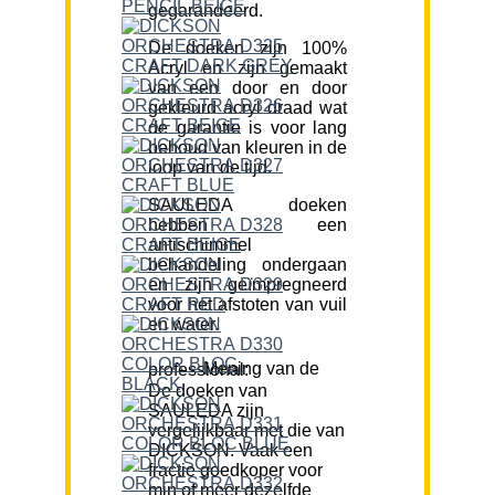
gegarandeerd.
De doeken zijn 100%
Acryl en zijn gemaakt
van een door en door
gekleurd acryl draad wat
de garantie is voor lang
behoud van kleuren in de
loop van de tijd.
SAULEDA doeken
hebben een
antischimmel
behandeling ondergaan
en zijn geïmpregneerd
voor het afstoten van vuil
en water.
Mening van de professional:
De doeken van
SAULEDA zijn
vergelijkbaar met die van
DICKSON. Vaak een
fractie goedkoper voor
min of meer dezelfde