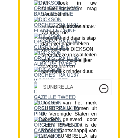
het doek in uw
zonweringsysteem mag
u ons bellen.
Ons advies als zonwering professionals:
Wanneer de
mogelijkheid daar is stap
dan over naar doeken
van het merk DICKSON.
Meer keuze in kwaliteiten
en kleuren, makkelijker
te verkrijgen en
aanzienlijk minder duur.
SUNBRELLA
Doeken van het merk
SUNBRELLA komen uit
de Verenigde Staten en
worden geleverd door
GLEN RAVEN.Dit is de
moedermaatschappij van
zowel SUNBRELLA als