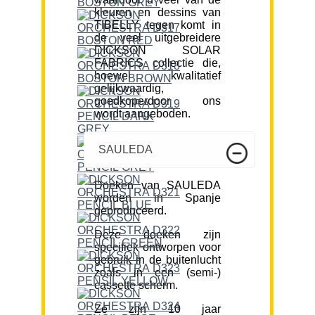
kleuren en dessins van
TIBELLY tegen komt in
de veel uitgebreidere
DICKSON SOLAR
FABRICS collectie die,
hoewel kwalitatief
gelijkwaardig,
goedkoperdoor ons
wordt aangeboden.
SAULEDA
Doeken van SAULEDA
worden in Spanje
geproduceerd.
Deze doeken zijn
specifiek ontworpen voor
gebruik in de buitenlucht
zoals in een (semi-)
cassette scherm.
Ze zijn 10 jaar