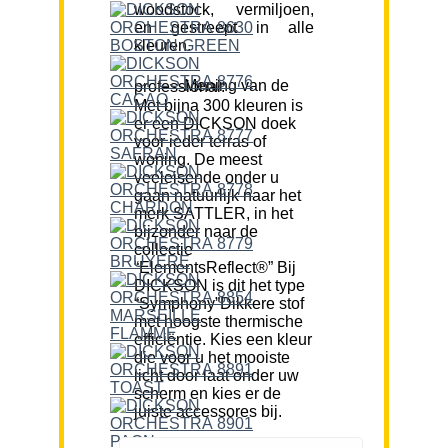
woodstock, vermiljoen,
en gestreept in alle
kleuren.
Mening van de professional:
Met bijna 300 kleuren is
er een DICKSON doek
voor ieder terras of
woning. De meest
veeleisende onder u
gaan natuurlijk naar het
merk SATTLER, in het
bijzonder naar de
collectie
“ElementsReflect®” Bij
DICKSON is dit het type
“Symphony”Dikkere stof
met hoogste thermische
efficiëntie. Kies een kleur
die voor u het mooiste
licht door laat onder uw
scherm en kies er de
juiste accessores bij.