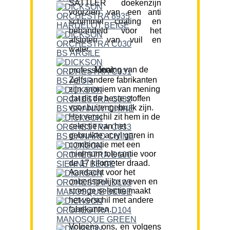
SATTLER doekenzijn
voorzien van een anti
schimmel coating en
behandeld voor het
afstoten van vuil en
water.
Mening van de professional:
Zelfs andere fabrikanten
zijn anoniem van mening
dat dit de beste stoffen
voor buitengebruik zijn.
Het verschil zit hem in de
selectie van het
gebruikte acryl garen in
combinatie met een
minimum tolerantie voor
de 17 kilometer draad.
Aandacht voor het
onberispelijke weven en
strenge selectie maakt
het verschil met andere
fabrikanten.
Volgens ons, en volgens