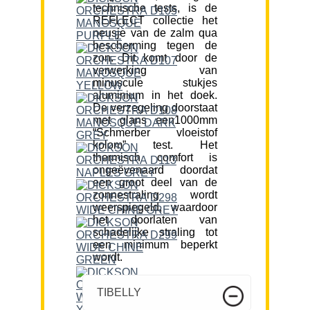
technische tests, is de
REFLECT collectie het
neusje van de zalm qua
bescherming tegen de
zon. Dit komt door de
verwerking van
minuscule stukjes
aluminium in het doek.
De verzegeling doorstaat
met glans een1000mm
“Schmerber vloeistof
kolom” test. Het
thermisch comfort is
ongeëvenaard doordat
een groot deel van de
zonnestraling wordt
weerspiegeld, waardoor
het doorlaten van
schadelijke straling tot
een minimum beperkt
wordt.
TIBELLY