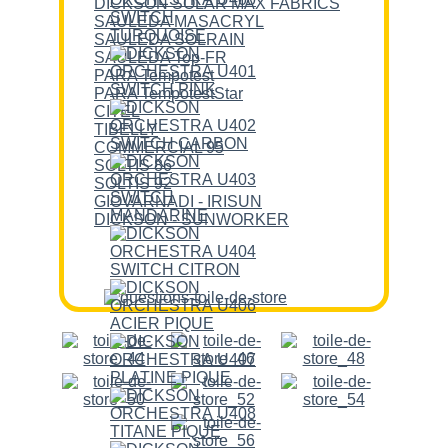
DICKSON SOLAR MAX FABRICS
SAULEDA MASACRYL
SAULEDA SOLRAIN
SAULEDA Top-FR
PARA Tempotest
PARA TempotestStar
CITEL
TIBELLY
COMMERCIAL 95
SOLTIS 86
SOLTIS 92
GIOVARNADI - IRISUN
DICKSON - SUNWORKER