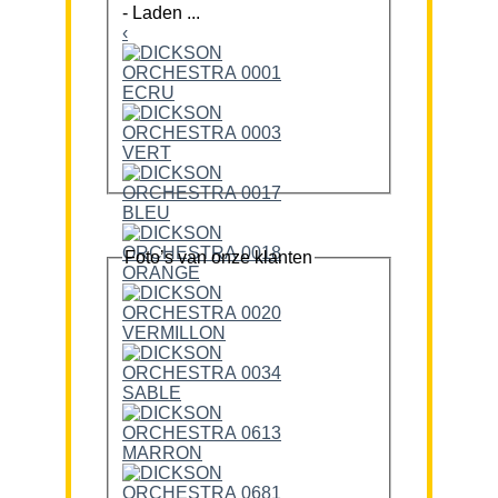
-
Laden ...
‹
Foto’s van onze klanten