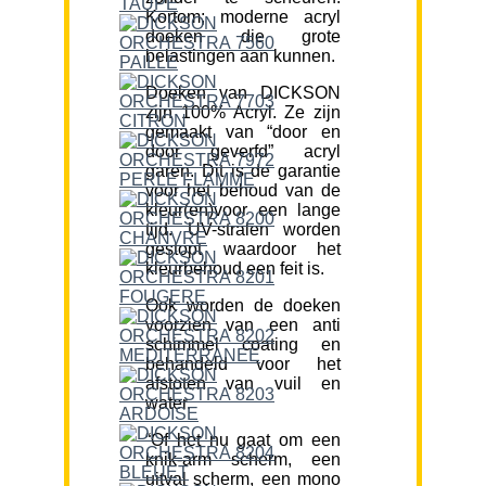
Kortom; moderne acryl
doeken die grote
belastingen aan kunnen.
Doeken van DICKSON
zijn 100% Acryl. Ze zijn
gemaakt van “door en
door geverfd” acryl
garen. Dit is de garantie
voor het behoud van de
kleur(en)voor een lange
tijd. UV-stralen worden
gestopt waardoor het
kleurbehoud een feit is.
Ook worden de doeken
voorzien van een anti
schimmel coating en
behandeld voor het
afstoten van vuil en
water.
“Of het nu gaat om een
knik-arm scherm, een
uitval scherm, een mono