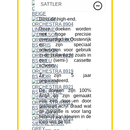
SATTLER
Dit is de high-end.
Deze doeken worden
met hoge precisie
vervaardigd in Oostenrijk
en zijn speciaal
ontworpen voor gebruik
in de buitenlucht zoals in
een (semi-) cassette
scherm.
Ze zijn 5 jaar
gegarandeerd.
De doeken zijn 100%
Acryl en zijn gemaakt
van een door en door
gekleurd acryl draad wat
de garantie is voor lang
behoud van kleuren in de
loop van de tijd.