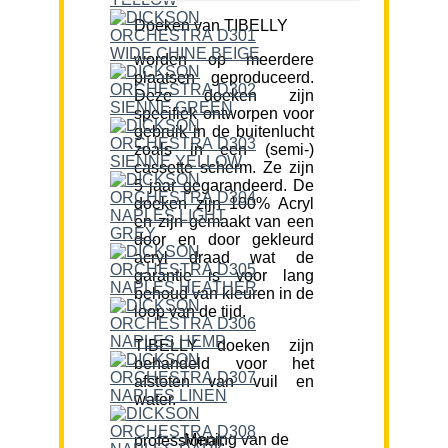
Doeken van TIBELLY
worden op meerdere
plaatsen geproduceerd.
Deze doeken zijn
specifiek ontworpen voor
gebruik in de buitenlucht
zoals in een (semi-)
cassette scherm. Ze zijn
5 jaar gegarandeerd. De
doeken zijn 100% Acryl
en zijn gemaakt van een
door en door gekleurd
acryl draad wat de
garantie is voor lang
behoud van kleuren in de
loop van de tijd.
TIBELLY doeken zijn
behandeld voor het
afstoten van vuil en
water.
Mening van de professional: