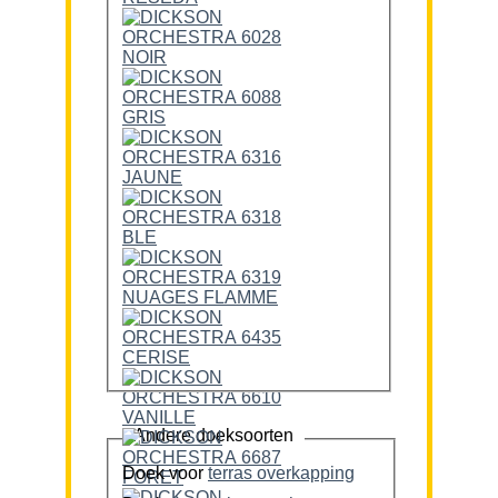
Andere doeksoorten
Doek voor
terras overkapping