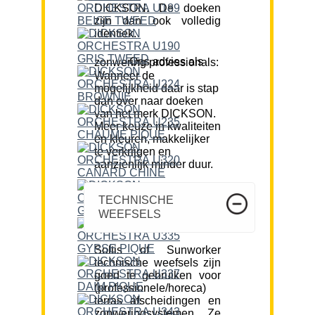
DICKSON. De doeken
zijn dan ook volledig
identiek.
Ons advies als zonwering professionals:
Wanneer de
mogelijkheid daar is stap
dan over naar doeken
van het merk DICKSON.
Meer keuze in kwaliteiten
en kleuren, makkelijker
te verkrijgen en
aanzienlijk minder duur.
TECHNISCHE
WEEFSELS
Soltis of Sunworker
technische weefsels zijn
goed te gebruiken voor
(professionele/horeca)
terras afscheidingen en
zonweringsystemen. Ze