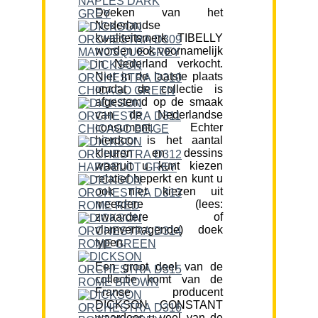
Doeken van het
Nederlandse
kwaliteitsmerk TIBELLY
worden ook voornamelijk
in Nederland verkocht.
Niet in de laatste plaats
omdat de collectie is
afgestemd op de smaak
van de Nederlandse
consument. Echter
hierdoor is het aantal
kleuren en dessins
waaruit u kunt kiezen
relatief beperkt en kunt u
ook niet kiezen uit
meerdere (lees:
zwaardere of
vlamvertragende) doek
typen.
Een groot deel van de
collectie komt van de
Franse producent
DICKSON CONSTANT
waardoor u veel van de