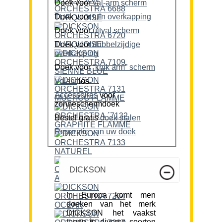
Doek voor
val-arm scherm
Doek voor
tuin overkapping
Doek voor
uitval scherm
Doek voor
dubbelzijdige
overkapping
Doek voor
“knik arm” scherm
Volant
los
Accessoires
voor
zonneschermdoek
Bestel gratis
doek stalen
Reparatie van uw doek
DICKSON
In Europa komt men
doeken van het merk
DICKSON het vaakst
tegen in diverse soorten