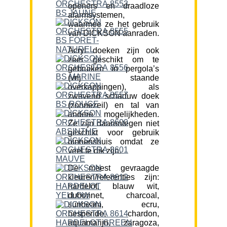
openers en draadloze
alarmsystemen,
waarmee ze het gebruik
van DICKSON aanraden.
Acryl doeken zijn ook
zeer geschikt om te
gebruiken in pergola’s
(vrij staande
overkappingen), als
zwevend schaduw doek
(zonnezeil) en tal van
andere mogelijkheden.
Ze zijn daarentegen niet
geschikt voor gebruik
binnenshuis omdat ze
veel te dik zijn.
De meest gevraagde
kleuren/referenties zijn:
hardelot, blauw wit,
dubonnet, charcoal,
sunbeam, ecru,
hesperide, chardon,
aquamarijn, zaragoza,