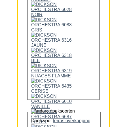
Andere doeksoorten
Doek voor
terras overkapping