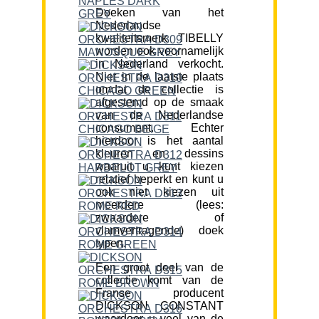
Doeken van het
Nederlandse
kwaliteitsmerk TIBELLY
worden ook voornamelijk
in Nederland verkocht.
Niet in de laatste plaats
omdat de collectie is
afgestemd op de smaak
van de Nederlandse
consument. Echter
hierdoor is het aantal
kleuren en dessins
waaruit u kunt kiezen
relatief beperkt en kunt u
ook niet kiezen uit
meerdere (lees:
zwaardere of
vlamvertragende) doek
typen.
Een groot deel van de
collectie komt van de
Franse producent
DICKSON CONSTANT
waardoor u veel van de