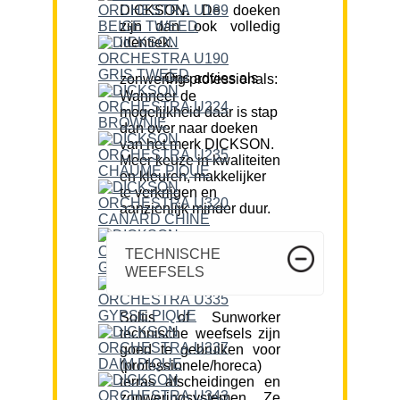
DICKSON. De doeken
zijn dan ook volledig
identiek.
Ons advies als zonwering professionals:
Wanneer de
mogelijkheid daar is stap
dan over naar doeken
van het merk DICKSON.
Meer keuze in kwaliteiten
en kleuren, makkelijker
te verkrijgen en
aanzienlijk minder duur.
TECHNISCHE
WEEFSELS
Soltis of Sunworker
technische weefsels zijn
goed te gebruiken voor
(professionele/horeca)
terras afscheidingen en
zonweringsystemen. Ze