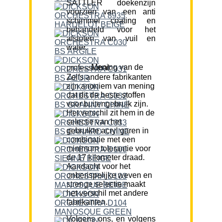
SATTLER doekenzijn
voorzien van een anti
schimmel coating en
behandeld voor het
afstoten van vuil en
water.
Mening van de professional:
Zelfs andere fabrikanten
zijn anoniem van mening
dat dit de beste stoffen
voor buitengebruik zijn.
Het verschil zit hem in de
selectie van het
gebruikte acryl garen in
combinatie met een
minimum tolerantie voor
de 17 kilometer draad.
Aandacht voor het
onberispelijke weven en
strenge selectie maakt
het verschil met andere
fabrikanten.
Volgens ons, en volgens