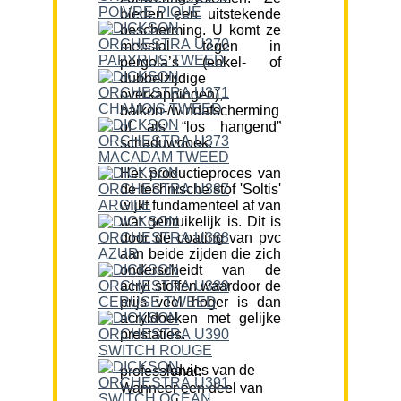
bieden een uitstekende
bescherming. U komt ze
meestal tegen in
pergola’s (enkel- of
dubbelzijdige
overkappingen),
balkon-/windafscherming
of als “los hangend”
schaduwdoek.
Het productieproces van
de technische stof 'Soltis'
wijkt fundamenteel af van
wat gebruikelijk is. Dit is
door de coating van pvc
aan beide zijden die zich
onderscheidt van de
acryl stoffen waardoor de
prijs veel hoger is dan
acryldoeken met gelijke
prestaties.
Advies van de professional:
Wanneer een deel van