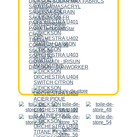
DICKSON SOLAR MAX FABRICS
SAULEDA MASACRYL
SAULEDA SOLRAIN
SAULEDA Top-FR
PARA Tempotest
PARA TempotestStar
CITEL
TIBELLY
COMMERCIAL 95
SOLTIS 86
SOLTIS 92
GIOVARNADI - IRISUN
DICKSON - SUNWORKER