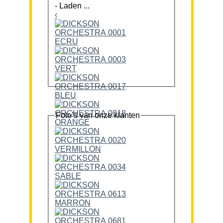
-
Laden ...
‹
Foto’s van onze klanten