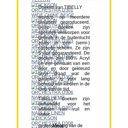
Doeken van TIBELLY
worden op meerdere
plaatsen geproduceerd.
Deze doeken zijn
specifiek ontworpen voor
gebruik in de buitenlucht
zoals in een (semi-)
cassette scherm. Ze zijn
5 jaar gegarandeerd. De
doeken zijn 100% Acryl
en zijn gemaakt van een
door en door gekleurd
acryl draad wat de
garantie is voor lang
behoud van kleuren in de
loop van de tijd.
TIBELLY doeken zijn
behandeld voor het
afstoten van vuil en
water.
Mening van de professional: