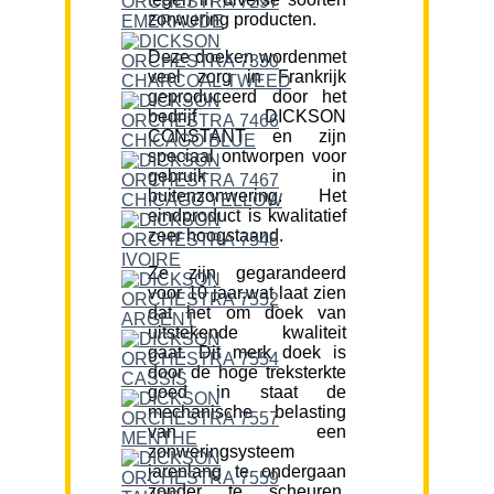
zonwering producten.
Deze doeken wordenmet
veel zorg in Frankrijk
geproduceerd door het
bedrijf DICKSON
CONSTANT en zijn
speciaal ontworpen voor
gebruik in
buitenzonwering. Het
eindproduct is kwalitatief
zeer hoogstaand.
Ze zijn gegarandeerd
voor 10 jaar,wat laat zien
dat het om doek van
uitstekende kwaliteit
gaat. Dit merk doek is
door de hoge treksterkte
goed in staat de
mechanische belasting
van een
zonweringsysteem
jarenlang te ondergaan
zonder te scheuren.