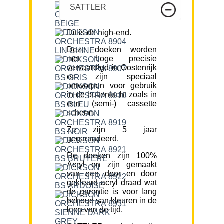
SATTLER
Dit is de high-end.
Deze doeken worden
met hoge precisie
vervaardigd in Oostenrijk
en zijn speciaal
ontworpen voor gebruik
in de buitenlucht zoals in
een (semi-) cassette
scherm.
Ze zijn 5 jaar
gegarandeerd.
De doeken zijn 100%
Acryl en zijn gemaakt
van een door en door
gekleurd acryl draad wat
de garantie is voor lang
behoud van kleuren in de
loop van de tijd.