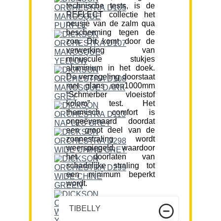
technische tests, is de
REFLECT collectie het
neusje van de zalm qua
bescherming tegen de
zon. Dit komt door de
verwerking van
minuscule stukjes
aluminium in het doek.
De verzegeling doorstaat
met glans een1000mm
“Schmerber vloeistof
kolom” test. Het
thermisch comfort is
ongeëvenaard doordat
een groot deel van de
zonnestraling wordt
weerspiegeld, waardoor
het doorlaten van
schadelijke straling tot
een minimum beperkt
wordt.
TIBELLY