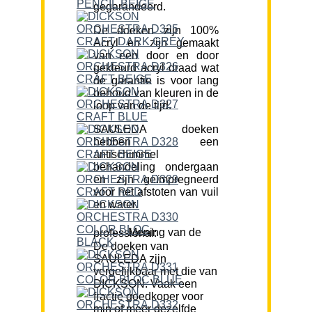
gegarandeerd.
De doeken zijn 100%
Acryl en zijn gemaakt
van een door en door
gekleurd acryl draad wat
de garantie is voor lang
behoud van kleuren in de
loop van de tijd.
SAULEDA doeken
hebben een
antischimmel
behandeling ondergaan
en zijn geïmpregneerd
voor het afstoten van vuil
en water.
Mening van de professional:
De doeken van
SAULEDA zijn
vergelijkbaar met die van
DICKSON. Vaak een
fractie goedkoper voor
min of meer dezelfde