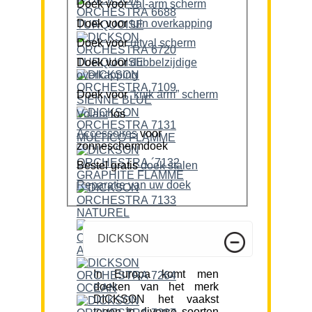
Doek voor
val-arm scherm
Doek voor
tuin overkapping
Doek voor
uitval scherm
Doek voor
dubbelzijdige
overkapping
Doek voor
“knik arm” scherm
Volant
los
Accessoires
voor
zonneschermdoek
Bestel gratis
doek stalen
Reparatie van uw doek
DICKSON
In Europa komt men
doeken van het merk
DICKSON het vaakst
tegen in diverse soorten