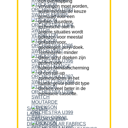
een overkapping
vervangen moet worden,
wordt meestal de keuze
gemaakt voor een
gelijke, duurdere,
technische stof. In
andere situaties wordt
gekozen voor meestal
gekozen voor,
goedkoper, acryl doek.
Technische, minder
dikke, acryl doeken zijn
perfect voor
balkon-/windafscherming
of een roll-up
zonnescherm. In het
laatste geval past dit type
doeken veel beter in de
eventuele cassette.
SATTLER
LATIM
DICKSON OPERA
DICKSON SOLAR FABRICS