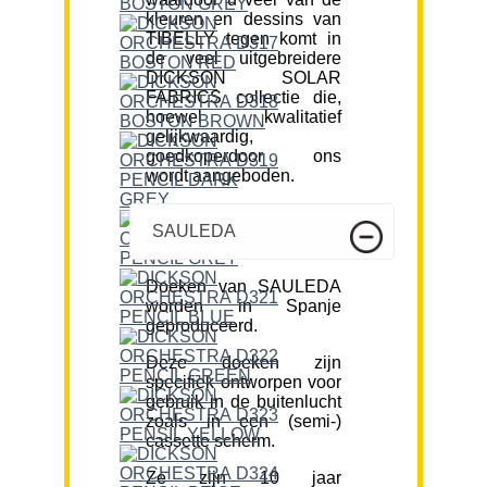
kleuren en dessins van
TIBELLY tegen komt in
de veel uitgebreidere
DICKSON SOLAR
FABRICS collectie die,
hoewel kwalitatief
gelijkwaardig,
goedkoperdoor ons
wordt aangeboden.
SAULEDA
Doeken van SAULEDA
worden in Spanje
geproduceerd.
Deze doeken zijn
specifiek ontworpen voor
gebruik in de buitenlucht
zoals in een (semi-)
cassette scherm.
Ze zijn 10 jaar