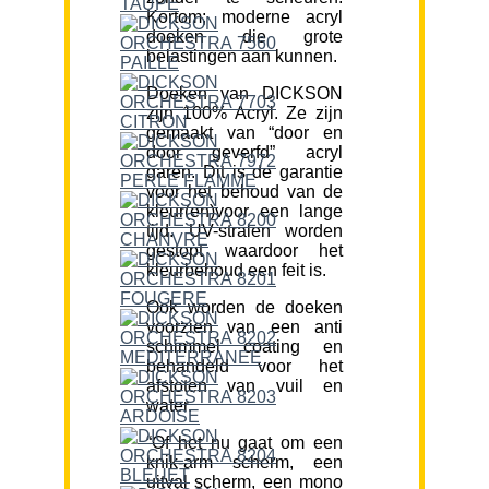
Kortom; moderne acryl
doeken die grote
belastingen aan kunnen.
Doeken van DICKSON
zijn 100% Acryl. Ze zijn
gemaakt van “door en
door geverfd” acryl
garen. Dit is de garantie
voor het behoud van de
kleur(en)voor een lange
tijd. UV-stralen worden
gestopt waardoor het
kleurbehoud een feit is.
Ook worden de doeken
voorzien van een anti
schimmel coating en
behandeld voor het
afstoten van vuil en
water.
“Of het nu gaat om een
knik-arm scherm, een
uitval scherm, een mono