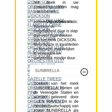
het doek in uw
zonweringsysteem mag
u ons bellen.
Ons advies als zonwering professionals:
Wanneer de
mogelijkheid daar is stap
dan over naar doeken
van het merk DICKSON.
Meer keuze in kwaliteiten
en kleuren, makkelijker
te verkrijgen en
aanzienlijk minder duur.
SUNBRELLA
Doeken van het merk
SUNBRELLA komen uit
de Verenigde Staten en
worden geleverd door
GLEN RAVEN.Dit is de
moedermaatschappij van
zowel SUNBRELLA als