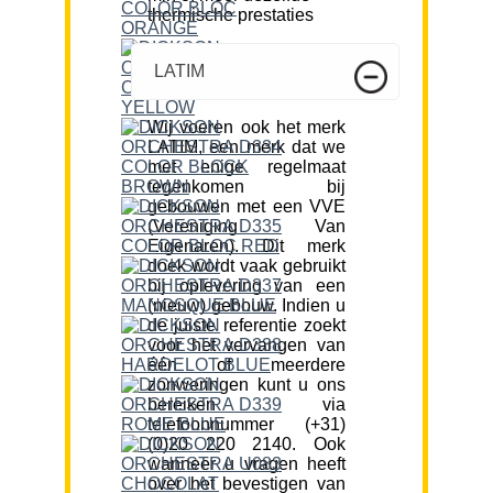
thermische prestaties
LATIM
Wij voeren ook het merk
LATIM, een merk dat we
met enige regelmaat
tegenkomen bij
gebouwen met een VVE
(Vereniging Van
Eigenaren). Dit merk
doek wordt vaak gebruikt
bij oplevering van een
(nieuw) gebouw. Indien u
de juiste referentie zoekt
voor het vervangen van
één of meerdere
zonweringen kunt u ons
bereiken via
telefoonnummer (+31)
(0)20 220 2140. Ook
wanneer u vragen heeft
over het bevestigen van