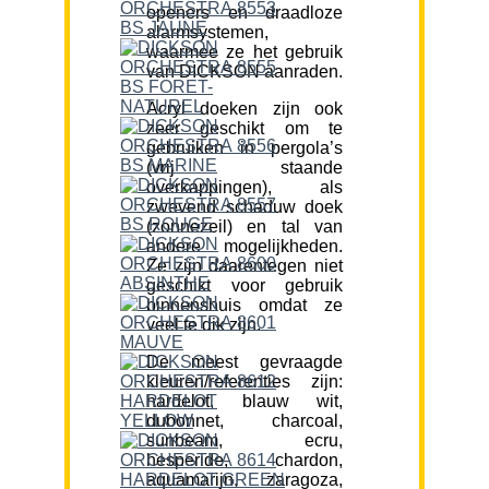
openers en draadloze
alarmsystemen,
waarmee ze het gebruik
van DICKSON aanraden.
Acryl doeken zijn ook
zeer geschikt om te
gebruiken in pergola’s
(vrij staande
overkappingen), als
zwevend schaduw doek
(zonnezeil) en tal van
andere mogelijkheden.
Ze zijn daarentegen niet
geschikt voor gebruik
binnenshuis omdat ze
veel te dik zijn.
De meest gevraagde
kleuren/referenties zijn:
hardelot, blauw wit,
dubonnet, charcoal,
sunbeam, ecru,
hesperide, chardon,
aquamarijn, zaragoza,