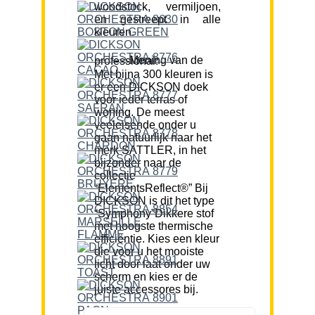
woodstock, vermiljoen,
en gestreept in alle
kleuren.
Mening van de professional:
Met bijna 300 kleuren is
er een DICKSON doek
voor ieder terras of
woning. De meest
veeleisende onder u
gaan natuurlijk naar het
merk SATTLER, in het
bijzonder naar de
collectie
“ElementsReflect®” Bij
DICKSON is dit het type
“Symphony”Dikkere stof
met hoogste thermische
efficiëntie. Kies een kleur
die voor u het mooiste
licht door laat onder uw
scherm en kies er de
juiste accessores bij.