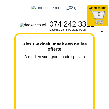
Winkelwagen
0
074 242 3312
Dagelijks van 8:00 tot 20:00 uur
Kies uw doek, maak een online
offerte
A-merken voor groothandelsprijzen
BREEDTE
UITVAL
HOOGTE