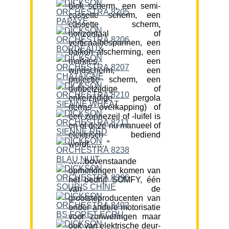
blok scherm, een semi-
cassette scherm, een
cassette scherm,
horizontaal of
verticaalbespannen, een
balkon afscherming, een
markies, een
windscherm, een
projectie scherm, een
dubbelzijdige of
enkelzijdige pergola
(terras overkapping) of
een zonnezeil of -luifel is
en of deze nu manueel of
elektrisch bediend
wordt…….”
……bovenstaande
opmerkingen komen van
het bedrijf SOMFY, één
van de
grootsteproducenten van
onder andere motorisatie
voor zonweringen maar
ook van elektrische deur-