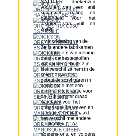
SATTLER doekenzijn
voorzien van een anti
schimmel coating en
behandeld voor het
afstoten van vuil en
water.
Mening van de professional:
Zelfs andere fabrikanten
zijn anoniem van mening
dat dit de beste stoffen
voor buitengebruik zijn.
Het verschil zit hem in de
selectie van het
gebruikte acryl garen in
combinatie met een
minimum tolerantie voor
de 17 kilometer draad.
Aandacht voor het
onberispelijke weven en
strenge selectie maakt
het verschil met andere
fabrikanten.
Volgens ons, en volgens