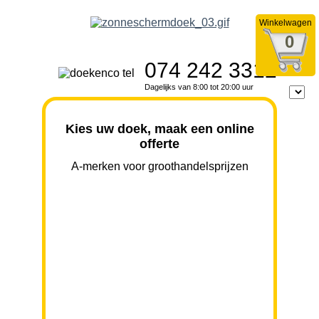
Winkelwagen
0
074 242 3312
Dagelijks van 8:00 tot 20:00 uur
Kies uw doek, maak een online
offerte
A-merken voor groothandelsprijzen
BREEDTE
UITVAL
HOOGTE