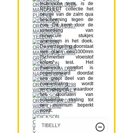
technische tests, is de
REFLECT collectie het
neusje van de zalm qua
bescherming tegen de
zon. Dit komt door de
verwerking van
minuscule stukjes
aluminium in het doek.
De verzegeling doorstaat
met glans een1000mm
“Schmerber vloeistof
kolom” test. Het
thermisch comfort is
ongeëvenaard doordat
een groot deel van de
zonnestraling wordt
weerspiegeld, waardoor
het doorlaten van
schadelijke straling tot
een minimum beperkt
wordt.
TIBELLY