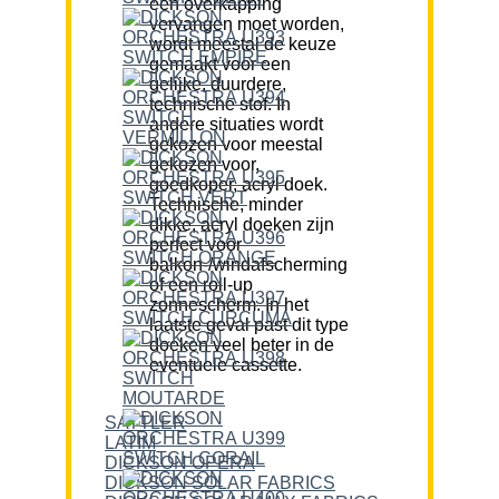
een overkapping
vervangen moet worden,
wordt meestal de keuze
gemaakt voor een
gelijke, duurdere,
technische stof. In
andere situaties wordt
gekozen voor meestal
gekozen voor,
goedkoper, acryl doek.
Technische, minder
dikke, acryl doeken zijn
perfect voor
balkon-/windafscherming
of een roll-up
zonnescherm. In het
laatste geval past dit type
doeken veel beter in de
eventuele cassette.
SATTLER
LATIM
DICKSON OPERA
DICKSON SOLAR FABRICS