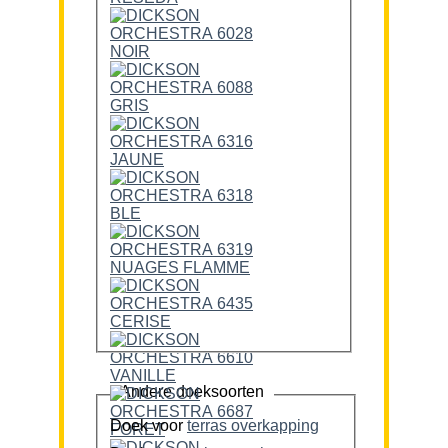
Andere doeksoorten
Doek voor
terras overkapping