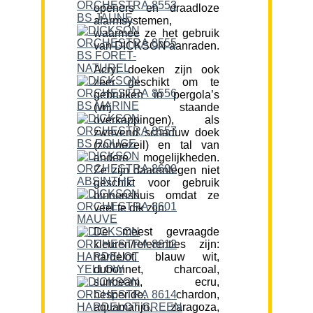
openers en draadloze
alarmsystemen,
waarmee ze het gebruik
van DICKSON aanraden.
Acryl doeken zijn ook
zeer geschikt om te
gebruiken in pergola’s
(vrij staande
overkappingen), als
zwevend schaduw doek
(zonnezeil) en tal van
andere mogelijkheden.
Ze zijn daarentegen niet
geschikt voor gebruik
binnenshuis omdat ze
veel te dik zijn.
De meest gevraagde
kleuren/referenties zijn:
hardelot, blauw wit,
dubonnet, charcoal,
sunbeam, ecru,
hesperide, chardon,
aquamarijn, zaragoza,