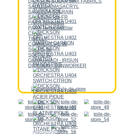
DICKSON SOLAR MAX FABRICS
SAULEDA MASACRYL
SAULEDA SOLRAIN
SAULEDA Top-FR
PARA Tempotest
PARA TempotestStar
CITEL
TIBELLY
COMMERCIAL 95
SOLTIS 86
SOLTIS 92
GIOVARNADI - IRISUN
DICKSON - SUNWORKER