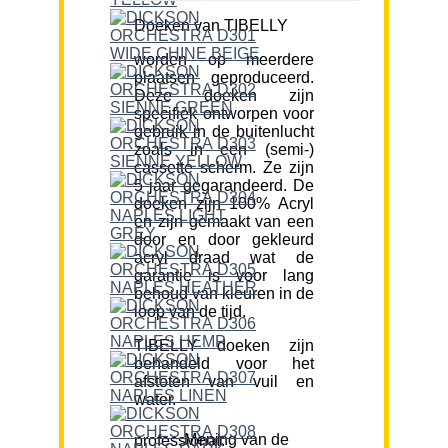
Doeken van TIBELLY
worden op meerdere
plaatsen geproduceerd.
Deze doeken zijn
specifiek ontworpen voor
gebruik in de buitenlucht
zoals in een (semi-)
cassette scherm. Ze zijn
5 jaar gegarandeerd. De
doeken zijn 100% Acryl
en zijn gemaakt van een
door en door gekleurd
acryl draad wat de
garantie is voor lang
behoud van kleuren in de
loop van de tijd.
TIBELLY doeken zijn
behandeld voor het
afstoten van vuil en
water.
Mening van de professional: