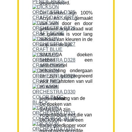
gegarandeerd.
De doeken zijn 100%
Acryl en zijn gemaakt
van een door en door
gekleurd acryl draad wat
de garantie is voor lang
behoud van kleuren in de
loop van de tijd.
SAULEDA doeken
hebben een
antischimmel
behandeling ondergaan
en zijn geïmpregneerd
voor het afstoten van vuil
en water.
Mening van de professional:
De doeken van
SAULEDA zijn
vergelijkbaar met die van
DICKSON. Vaak een
fractie goedkoper voor
min of meer dezelfde