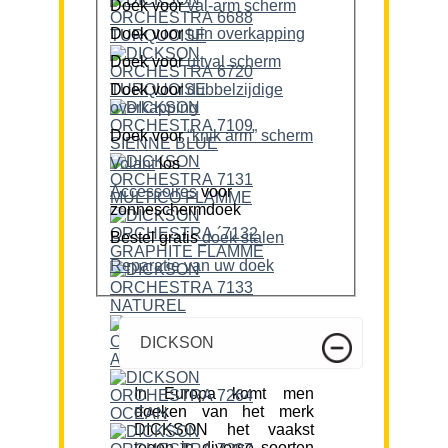
Doek voor
val-arm scherm
Doek voor
tuin overkapping
Doek voor
uitval scherm
Doek voor
dubbelzijdige
overkapping
Doek voor
“knik arm” scherm
Volant
los
Accessoires
voor
zonneschermdoek
Bestel gratis
doek stalen
Reparatie van uw doek
DICKSON
In Europa komt men
doeken van het merk
DICKSON het vaakst
tegen in diverse soorten