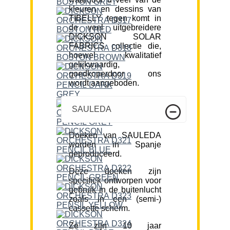
kleuren en dessins van
TIBELLY tegen komt in
de veel uitgebreidere
DICKSON SOLAR
FABRICS collectie die,
hoewel kwalitatief
gelijkwaardig,
goedkoperdoor ons
wordt aangeboden.
SAULEDA
Doeken van SAULEDA
worden in Spanje
geproduceerd.
Deze doeken zijn
specifiek ontworpen voor
gebruik in de buitenlucht
zoals in een (semi-)
cassette scherm.
Ze zijn 10 jaar