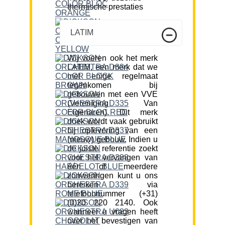
thermische prestaties
LATIM
Wij voeren ook het merk
LATIM, een merk dat we
met enige regelmaat
tegenkomen bij
gebouwen met een VVE
(Vereniging Van
Eigenaren). Dit merk
doek wordt vaak gebruikt
bij oplevering van een
(nieuw) gebouw. Indien u
de juiste referentie zoekt
voor het vervangen van
één of meerdere
zonweringen kunt u ons
bereiken via
telefoonnummer (+31)
(0)20 220 2140. Ook
wanneer u vragen heeft
over het bevestigen van