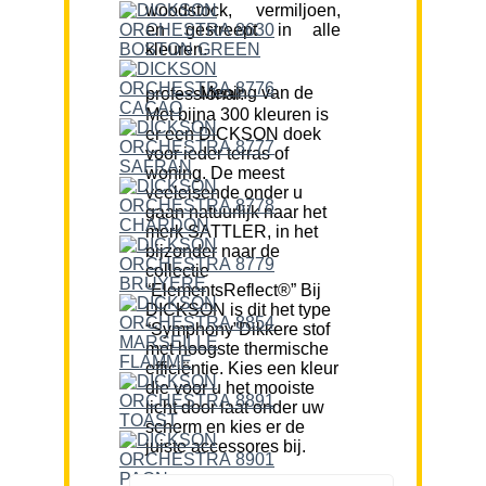
woodstock, vermiljoen,
en gestreept in alle
kleuren.
Mening van de professional:
Met bijna 300 kleuren is
er een DICKSON doek
voor ieder terras of
woning. De meest
veeleisende onder u
gaan natuurlijk naar het
merk SATTLER, in het
bijzonder naar de
collectie
“ElementsReflect®” Bij
DICKSON is dit het type
“Symphony”Dikkere stof
met hoogste thermische
efficiëntie. Kies een kleur
die voor u het mooiste
licht door laat onder uw
scherm en kies er de
juiste accessores bij.