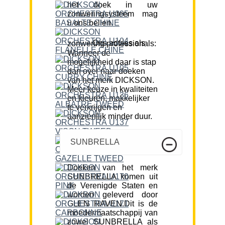
het doek in uw
zonweringsysteem mag
u ons bellen.
Ons advies als zonwering professionals:
Wanneer de
mogelijkheid daar is stap
dan over naar doeken
van het merk DICKSON.
Meer keuze in kwaliteiten
en kleuren, makkelijker
te verkrijgen en
aanzienlijk minder duur.
SUNBRELLA
Doeken van het merk
SUNBRELLA komen uit
de Verenigde Staten en
worden geleverd door
GLEN RAVEN.Dit is de
moedermaatschappij van
zowel SUNBRELLA als