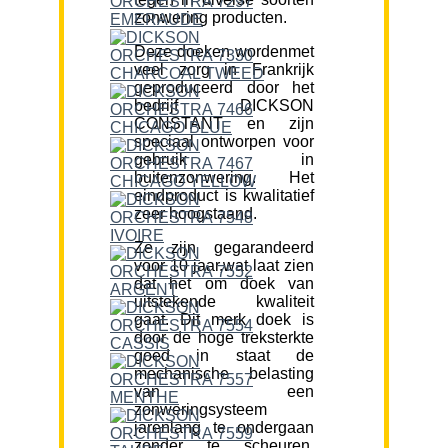
zonwering producten.
Deze doeken wordenmet
veel zorg in Frankrijk
geproduceerd door het
bedrijf DICKSON
CONSTANT en zijn
speciaal ontworpen voor
gebruik in
buitenzonwering. Het
eindproduct is kwalitatief
zeer hoogstaand.
Ze zijn gegarandeerd
voor 10 jaar,wat laat zien
dat het om doek van
uitstekende kwaliteit
gaat. Dit merk doek is
door de hoge treksterkte
goed in staat de
mechanische belasting
van een
zonweringsysteem
jarenlang te ondergaan
zonder te scheuren.