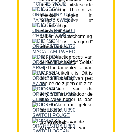
bieden een uitstekende
bescherming. U komt ze
meestal tegen in
pergola’s (enkel- of
dubbelzijdige
overkappingen),
balkon-/windafscherming
of als “los hangend”
schaduwdoek.
Het productieproces van
de technische stof 'Soltis'
wijkt fundamenteel af van
wat gebruikelijk is. Dit is
door de coating van pvc
aan beide zijden die zich
onderscheidt van de
acryl stoffen waardoor de
prijs veel hoger is dan
acryldoeken met gelijke
prestaties.
Advies van de professional:
Wanneer een deel van