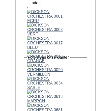
-
Laden ...
‹
Foto’s van onze klanten