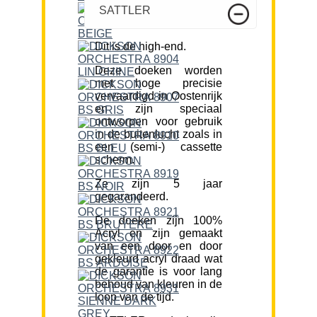
SATTLER
Dit is de high-end.
Deze doeken worden
met hoge precisie
vervaardigd in Oostenrijk
en zijn speciaal
ontworpen voor gebruik
in de buitenlucht zoals in
een (semi-) cassette
scherm.
Ze zijn 5 jaar
gegarandeerd.
De doeken zijn 100%
Acryl en zijn gemaakt
van een door en door
gekleurd acryl draad wat
de garantie is voor lang
behoud van kleuren in de
loop van de tijd.