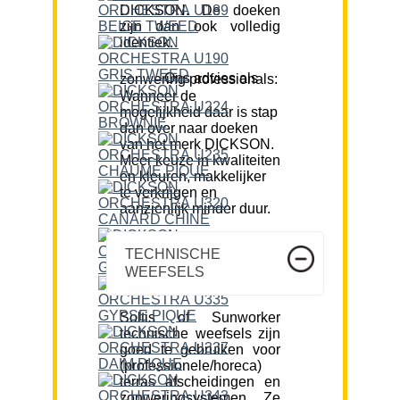
DICKSON. De doeken
zijn dan ook volledig
identiek.
Ons advies als zonwering professionals:
Wanneer de
mogelijkheid daar is stap
dan over naar doeken
van het merk DICKSON.
Meer keuze in kwaliteiten
en kleuren, makkelijker
te verkrijgen en
aanzienlijk minder duur.
TECHNISCHE
WEEFSELS
Soltis of Sunworker
technische weefsels zijn
goed te gebruiken voor
(professionele/horeca)
terras afscheidingen en
zonweringsystemen. Ze