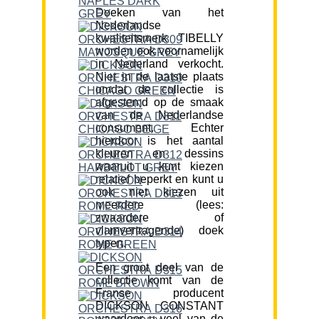
Doeken van het
Nederlandse
kwaliteitsmerk TIBELLY
worden ook voornamelijk
in Nederland verkocht.
Niet in de laatste plaats
omdat de collectie is
afgestemd op de smaak
van de Nederlandse
consument. Echter
hierdoor is het aantal
kleuren en dessins
waaruit u kunt kiezen
relatief beperkt en kunt u
ook niet kiezen uit
meerdere (lees:
zwaardere of
vlamvertragende) doek
typen.
Een groot deel van de
collectie komt van de
Franse producent
DICKSON CONSTANT
waardoor u veel van de