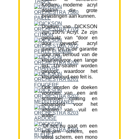
Kortom; moderne acryl
doeken die grote
belastingen aan kunnen.
Doeken van DICKSON
zijn 100% Acryl. Ze zijn
gemaakt van “door en
door geverfd” acryl
garen. Dit is de garantie
voor het behoud van de
kleur(en)voor een lange
tijd. UV-stralen worden
gestopt waardoor het
kleurbehoud een feit is.
Ook worden de doeken
voorzien van een anti
schimmel coating en
behandeld voor het
afstoten van vuil en
water.
“Of het nu gaat om een
knik-arm scherm, een
uitval scherm, een mono