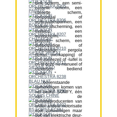
blok scherm, een semi-
cassette scherm, een
cassette scherm,
horizontaal of
verticaalbespannen, een
balkon afscherming, een
markies, een
windscherm, een
projectie scherm, een
dubbelzijdige of
enkelzijdige pergola
(terras overkapping) of
een zonnezeil of -luifel is
en of deze nu manueel of
elektrisch bediend
wordt…….”
……bovenstaande
opmerkingen komen van
het bedrijf SOMFY, één
van de
grootsteproducenten van
onder andere motorisatie
voor zonweringen maar
ook van elektrische deur-