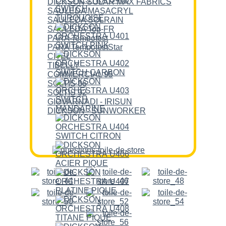
DICKSON SOLAR MAX FABRICS
SAULEDA MASACRYL
SAULEDA SOLRAIN
SAULEDA Top-FR
PARA Tempotest
PARA TempotestStar
CITEL
TIBELLY
COMMERCIAL 95
SOLTIS 86
SOLTIS 92
GIOVARNADI - IRISUN
DICKSON - SUNWORKER