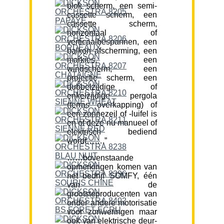
blok scherm, een semi-
cassette scherm, een
cassette scherm,
horizontaal of
verticaalbespannen, een
balkon afscherming, een
markies, een
windscherm, een
projectie scherm, een
dubbelzijdige of
enkelzijdige pergola
(terras overkapping) of
een zonnezeil of -luifel is
en of deze nu manueel of
elektrisch bediend
wordt…….”
……bovenstaande
opmerkingen komen van
het bedrijf SOMFY, één
van de
grootsteproducenten van
onder andere motorisatie
voor zonweringen maar
ook van elektrische deur-