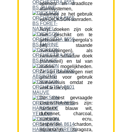
openers en draadloze
alarmsystemen,
waarmee ze het gebruik
van DICKSON aanraden.
Acryl doeken zijn ook
zeer geschikt om te
gebruiken in pergola’s
(vrij staande
overkappingen), als
zwevend schaduw doek
(zonnezeil) en tal van
andere mogelijkheden.
Ze zijn daarentegen niet
geschikt voor gebruik
binnenshuis omdat ze
veel te dik zijn.
De meest gevraagde
kleuren/referenties zijn:
hardelot, blauw wit,
dubonnet, charcoal,
sunbeam, ecru,
hesperide, chardon,
aquamarijn, zaragoza,