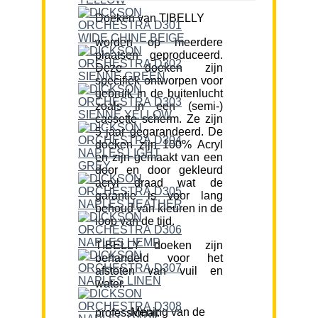
Doeken van TIBELLY
worden op meerdere
plaatsen geproduceerd.
Deze doeken zijn
specifiek ontworpen voor
gebruik in de buitenlucht
zoals in een (semi-)
cassette scherm. Ze zijn
5 jaar gegarandeerd. De
doeken zijn 100% Acryl
en zijn gemaakt van een
door en door gekleurd
acryl draad wat de
garantie is voor lang
behoud van kleuren in de
loop van de tijd.
TIBELLY doeken zijn
behandeld voor het
afstoten van vuil en
water.
Mening van de professional: