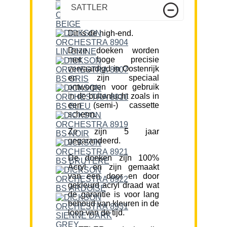
SATTLER
Dit is de high-end.
Deze doeken worden
met hoge precisie
vervaardigd in Oostenrijk
en zijn speciaal
ontworpen voor gebruik
in de buitenlucht zoals in
een (semi-) cassette
scherm.
Ze zijn 5 jaar
gegarandeerd.
De doeken zijn 100%
Acryl en zijn gemaakt
van een door en door
gekleurd acryl draad wat
de garantie is voor lang
behoud van kleuren in de
loop van de tijd.