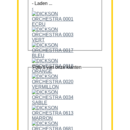
-
Laden ...
‹
Foto’s van onze klanten