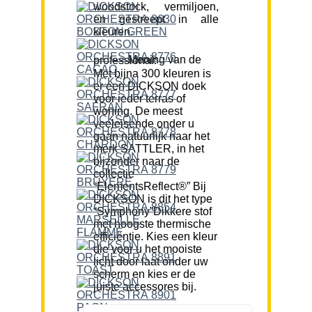
woodstock, vermiljoen,
en gestreept in alle
kleuren.
Mening van de professional:
Met bijna 300 kleuren is
er een DICKSON doek
voor ieder terras of
woning. De meest
veeleisende onder u
gaan natuurlijk naar het
merk SATTLER, in het
bijzonder naar de
collectie
“ElementsReflect®” Bij
DICKSON is dit het type
“Symphony”Dikkere stof
met hoogste thermische
efficiëntie. Kies een kleur
die voor u het mooiste
licht door laat onder uw
scherm en kies er de
juiste accessores bij.