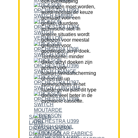
een overkapping
vervangen moet worden,
wordt meestal de keuze
gemaakt voor een
gelijke, duurdere,
technische stof. In
andere situaties wordt
gekozen voor meestal
gekozen voor,
goedkoper, acryl doek.
Technische, minder
dikke, acryl doeken zijn
perfect voor
balkon-/windafscherming
of een roll-up
zonnescherm. In het
laatste geval past dit type
doeken veel beter in de
eventuele cassette.
SATTLER
LATIM
DICKSON OPERA
DICKSON SOLAR FABRICS