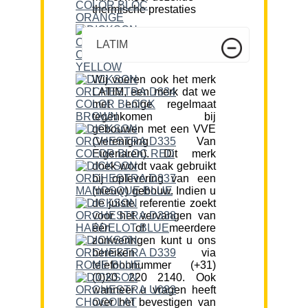
thermische prestaties
LATIM
Wij voeren ook het merk
LATIM, een merk dat we
met enige regelmaat
tegenkomen bij
gebouwen met een VVE
(Vereniging Van
Eigenaren). Dit merk
doek wordt vaak gebruikt
bij oplevering van een
(nieuw) gebouw. Indien u
de juiste referentie zoekt
voor het vervangen van
één of meerdere
zonweringen kunt u ons
bereiken via
telefoonnummer (+31)
(0)20 220 2140. Ook
wanneer u vragen heeft
over het bevestigen van