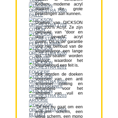
Kortom; moderne acryl
doeken die grote
belastingen aan kunnen.
Doeken van DICKSON
zijn 100% Acryl. Ze zijn
gemaakt van “door en
door geverfd” acryl
garen. Dit is de garantie
voor het behoud van de
kleur(en)voor een lange
tijd. UV-stralen worden
gestopt waardoor het
kleurbehoud een feit is.
Ook worden de doeken
voorzien van een anti
schimmel coating en
behandeld voor het
afstoten van vuil en
water.
“Of het nu gaat om een
knik-arm scherm, een
uitval scherm, een mono