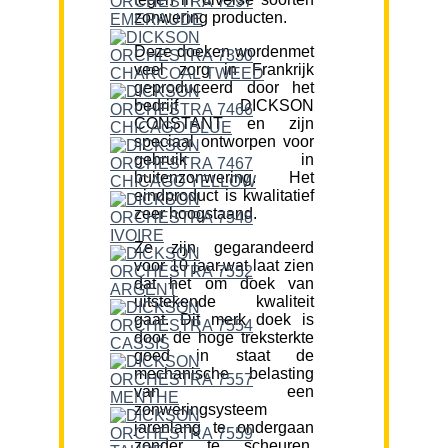
zonwering producten.
Deze doeken wordenmet
veel zorg in Frankrijk
geproduceerd door het
bedrijf DICKSON
CONSTANT en zijn
speciaal ontworpen voor
gebruik in
buitenzonwering. Het
eindproduct is kwalitatief
zeer hoogstaand.
Ze zijn gegarandeerd
voor 10 jaar,wat laat zien
dat het om doek van
uitstekende kwaliteit
gaat. Dit merk doek is
door de hoge treksterkte
goed in staat de
mechanische belasting
van een
zonweringsysteem
jarenlang te ondergaan
zonder te scheuren.