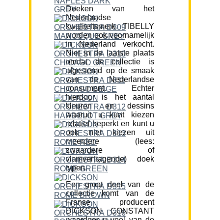
Doeken van het
Nederlandse
kwaliteitsmerk TIBELLY
worden ook voornamelijk
in Nederland verkocht.
Niet in de laatste plaats
omdat de collectie is
afgestemd op de smaak
van de Nederlandse
consument. Echter
hierdoor is het aantal
kleuren en dessins
waaruit u kunt kiezen
relatief beperkt en kunt u
ook niet kiezen uit
meerdere (lees:
zwaardere of
vlamvertragende) doek
typen.
Een groot deel van de
collectie komt van de
Franse producent
DICKSON CONSTANT
waardoor u veel van de