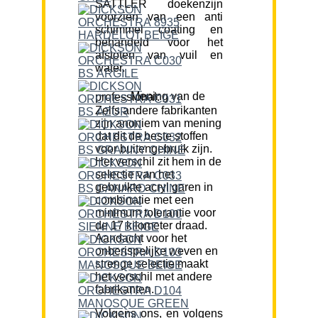
SATTLER doekenzijn
voorzien van een anti
schimmel coating en
behandeld voor het
afstoten van vuil en
water.
Mening van de professional:
Zelfs andere fabrikanten
zijn anoniem van mening
dat dit de beste stoffen
voor buitengebruik zijn.
Het verschil zit hem in de
selectie van het
gebruikte acryl garen in
combinatie met een
minimum tolerantie voor
de 17 kilometer draad.
Aandacht voor het
onberispelijke weven en
strenge selectie maakt
het verschil met andere
fabrikanten.
Volgens ons, en volgens