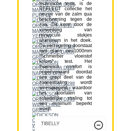
technische tests, is de
REFLECT collectie het
neusje van de zalm qua
bescherming tegen de
zon. Dit komt door de
verwerking van
minuscule stukjes
aluminium in het doek.
De verzegeling doorstaat
met glans een1000mm
“Schmerber vloeistof
kolom” test. Het
thermisch comfort is
ongeëvenaard doordat
een groot deel van de
zonnestraling wordt
weerspiegeld, waardoor
het doorlaten van
schadelijke straling tot
een minimum beperkt
wordt.
TIBELLY