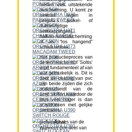
bieden een uitstekende
bescherming. U komt ze
meestal tegen in
pergola’s (enkel- of
dubbelzijdige
overkappingen),
balkon-/windafscherming
of als “los hangend”
schaduwdoek.
Het productieproces van
de technische stof 'Soltis'
wijkt fundamenteel af van
wat gebruikelijk is. Dit is
door de coating van pvc
aan beide zijden die zich
onderscheidt van de
acryl stoffen waardoor de
prijs veel hoger is dan
acryldoeken met gelijke
prestaties.
Advies van de professional:
Wanneer een deel van