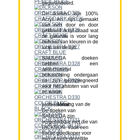
gegarandeerd.
De doeken zijn 100%
Acryl en zijn gemaakt
van een door en door
gekleurd acryl draad wat
de garantie is voor lang
behoud van kleuren in de
loop van de tijd.
SAULEDA doeken
hebben een
antischimmel
behandeling ondergaan
en zijn geïmpregneerd
voor het afstoten van vuil
en water.
Mening van de professional:
De doeken van
SAULEDA zijn
vergelijkbaar met die van
DICKSON. Vaak een
fractie goedkoper voor
min of meer dezelfde