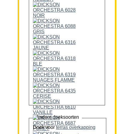
Andere doeksoorten
Doek voor
terras overkapping