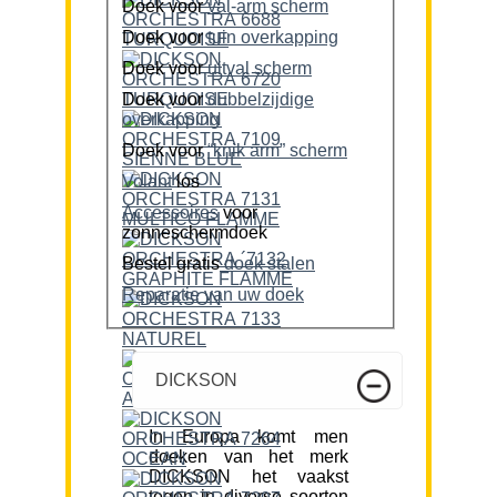
Doek voor
val-arm scherm
Doek voor
tuin overkapping
Doek voor
uitval scherm
Doek voor
dubbelzijdige
overkapping
Doek voor
“knik arm” scherm
Volant
los
Accessoires
voor
zonneschermdoek
Bestel gratis
doek stalen
Reparatie van uw doek
DICKSON
In Europa komt men
doeken van het merk
DICKSON het vaakst
tegen in diverse soorten