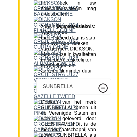
het doek in uw
zonweringsysteem mag
u ons bellen.
Ons advies als zonwering professionals:
Wanneer de
mogelijkheid daar is stap
dan over naar doeken
van het merk DICKSON.
Meer keuze in kwaliteiten
en kleuren, makkelijker
te verkrijgen en
aanzienlijk minder duur.
SUNBRELLA
Doeken van het merk
SUNBRELLA komen uit
de Verenigde Staten en
worden geleverd door
GLEN RAVEN.Dit is de
moedermaatschappij van
zowel SUNBRELLA als