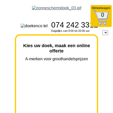
Winkelwagen
0
074 242 3312
Dagelijks van 8:00 tot 20:00 uur
Kies uw doek, maak een online
offerte
A-merken voor groothandelsprijzen
BREEDTE
UITVAL
HOOGTE