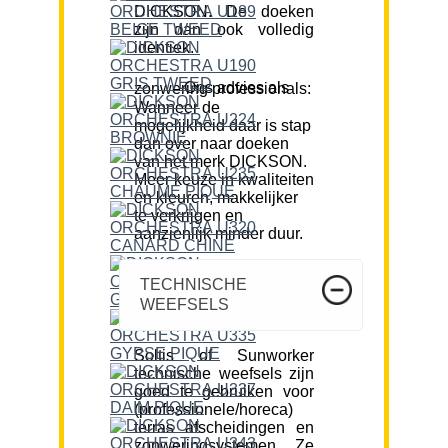
DICKSON. De doeken
zijn dan ook volledig
identiek.
Ons advies als zonwering professionals:
Wanneer de
mogelijkheid daar is stap
dan over naar doeken
van het merk DICKSON.
Meer keuze in kwaliteiten
en kleuren, makkelijker
te verkrijgen en
aanzienlijk minder duur.
TECHNISCHE
WEEFSELS
Soltis of Sunworker
technische weefsels zijn
goed te gebruiken voor
(professionele/horeca)
terras afscheidingen en
zonweringsystemen. Ze