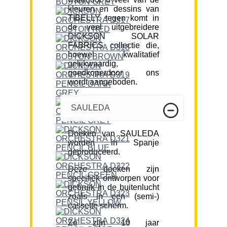
kleuren en dessins van
TIBELLY tegen komt in
de veel uitgebreidere
DICKSON SOLAR
FABRICS collectie die,
hoewel kwalitatief
gelijkwaardig,
goedkoperdoor ons
wordt aangeboden.
SAULEDA
Doeken van SAULEDA
worden in Spanje
geproduceerd.
Deze doeken zijn
specifiek ontworpen voor
gebruik in de buitenlucht
zoals in een (semi-)
cassette scherm.
Ze zijn 10 jaar