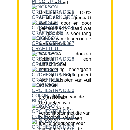
gegarandeerd.
De doeken zijn 100%
Acryl en zijn gemaakt
van een door en door
gekleurd acryl draad wat
de garantie is voor lang
behoud van kleuren in de
loop van de tijd.
SAULEDA doeken
hebben een
antischimmel
behandeling ondergaan
en zijn geïmpregneerd
voor het afstoten van vuil
en water.
Mening van de professional:
De doeken van
SAULEDA zijn
vergelijkbaar met die van
DICKSON. Vaak een
fractie goedkoper voor
min of meer dezelfde