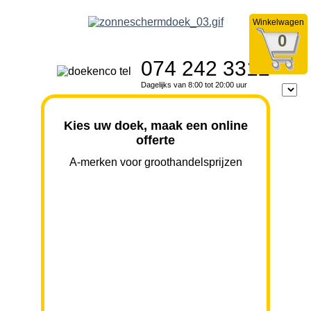
Winkelwagen
0
074 242 3312
Dagelijks van 8:00 tot 20:00 uur
Kies uw doek, maak een online
offerte
A-merken voor groothandelsprijzen
BREEDTE
UITVAL
HOOGTE