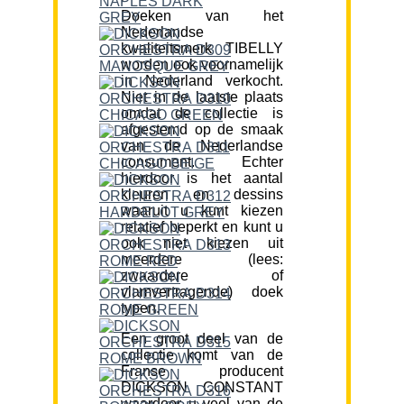
Doeken van het
Nederlandse
kwaliteitsmerk TIBELLY
worden ook voornamelijk
in Nederland verkocht.
Niet in de laatste plaats
omdat de collectie is
afgestemd op de smaak
van de Nederlandse
consument. Echter
hierdoor is het aantal
kleuren en dessins
waaruit u kunt kiezen
relatief beperkt en kunt u
ook niet kiezen uit
meerdere (lees:
zwaardere of
vlamvertragende) doek
typen.
Een groot deel van de
collectie komt van de
Franse producent
DICKSON CONSTANT
waardoor u veel van de