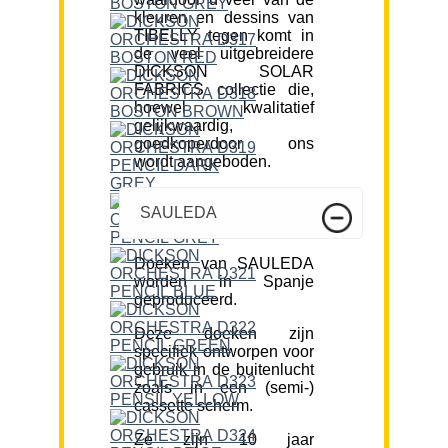
kleuren en dessins van
TIBELLY tegen komt in
de veel uitgebreidere
DICKSON SOLAR
FABRICS collectie die,
hoewel kwalitatief
gelijkwaardig,
goedkoperdoor ons
wordt aangeboden.
SAULEDA
Doeken van SAULEDA
worden in Spanje
geproduceerd.
Deze doeken zijn
specifiek ontworpen voor
gebruik in de buitenlucht
zoals in een (semi-)
cassette scherm.
Ze zijn 10 jaar