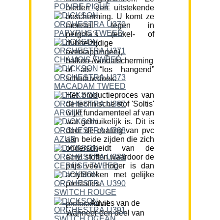
bieden een uitstekende
bescherming. U komt ze
meestal tegen in
pergola’s (enkel- of
dubbelzijdige
overkappingen),
balkon-/windafscherming
of als “los hangend”
schaduwdoek.
Het productieproces van
de technische stof 'Soltis'
wijkt fundamenteel af van
wat gebruikelijk is. Dit is
door de coating van pvc
aan beide zijden die zich
onderscheidt van de
acryl stoffen waardoor de
prijs veel hoger is dan
acryldoeken met gelijke
prestaties.
Advies van de professional:
Wanneer een deel van