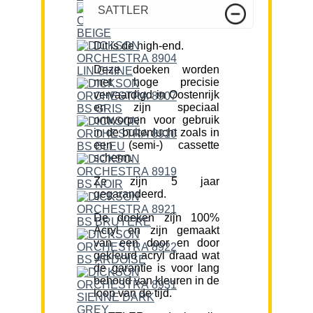
SATTLER
Dit is de high-end.
Deze doeken worden
met hoge precisie
vervaardigd in Oostenrijk
en zijn speciaal
ontworpen voor gebruik
in de buitenlucht zoals in
een (semi-) cassette
scherm.
Ze zijn 5 jaar
gegarandeerd.
De doeken zijn 100%
Acryl en zijn gemaakt
van een door en door
gekleurd acryl draad wat
de garantie is voor lang
behoud van kleuren in de
loop van de tijd.