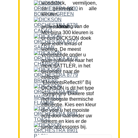
woodstock, vermiljoen,
en gestreept in alle
kleuren.
Mening van de professional:
Met bijna 300 kleuren is
er een DICKSON doek
voor ieder terras of
woning. De meest
veeleisende onder u
gaan natuurlijk naar het
merk SATTLER, in het
bijzonder naar de
collectie
“ElementsReflect®” Bij
DICKSON is dit het type
“Symphony”Dikkere stof
met hoogste thermische
efficiëntie. Kies een kleur
die voor u het mooiste
licht door laat onder uw
scherm en kies er de
juiste accessores bij.