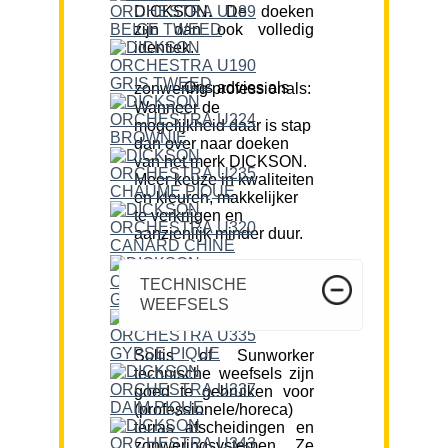
DICKSON. De doeken
zijn dan ook volledig
identiek.
Ons advies als zonwering professionals:
Wanneer de
mogelijkheid daar is stap
dan over naar doeken
van het merk DICKSON.
Meer keuze in kwaliteiten
en kleuren, makkelijker
te verkrijgen en
aanzienlijk minder duur.
TECHNISCHE
WEEFSELS
Soltis of Sunworker
technische weefsels zijn
goed te gebruiken voor
(professionele/horeca)
terras afscheidingen en
zonweringsystemen. Ze