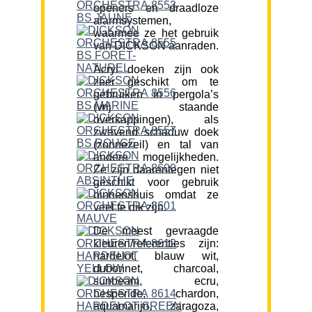
openers en draadloze
alarmsystemen,
waarmee ze het gebruik
van DICKSON aanraden.
Acryl doeken zijn ook
zeer geschikt om te
gebruiken in pergola’s
(vrij staande
overkappingen), als
zwevend schaduw doek
(zonnezeil) en tal van
andere mogelijkheden.
Ze zijn daarentegen niet
geschikt voor gebruik
binnenshuis omdat ze
veel te dik zijn.
De meest gevraagde
kleuren/referenties zijn:
hardelot, blauw wit,
dubonnet, charcoal,
sunbeam, ecru,
hesperide, chardon,
aquamarijn, zaragoza,