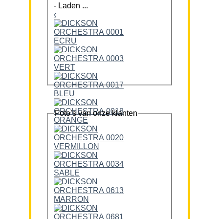
-
Laden ...
‹
Foto’s van onze klanten