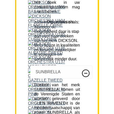
het doek in uw
zonweringsysteem mag
u ons bellen.
Ons advies als zonwering professionals:
Wanneer de
mogelijkheid daar is stap
dan over naar doeken
van het merk DICKSON.
Meer keuze in kwaliteiten
en kleuren, makkelijker
te verkrijgen en
aanzienlijk minder duur.
SUNBRELLA
Doeken van het merk
SUNBRELLA komen uit
de Verenigde Staten en
worden geleverd door
GLEN RAVEN.Dit is de
moedermaatschappij van
zowel SUNBRELLA als