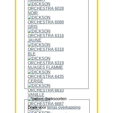
Andere doeksoorten
Doek voor
terras overkapping