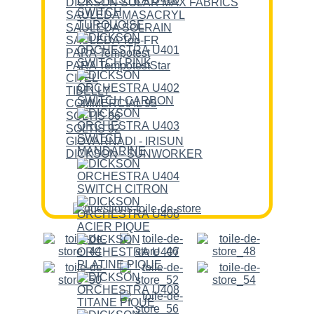
DICKSON SOLAR MAX FABRICS
SAULEDA MASACRYL
SAULEDA SOLRAIN
SAULEDA Top-FR
PARA Tempotest
PARA TempotestStar
CITEL
TIBELLY
COMMERCIAL 95
SOLTIS 86
SOLTIS 92
GIOVARNADI - IRISUN
DICKSON - SUNWORKER