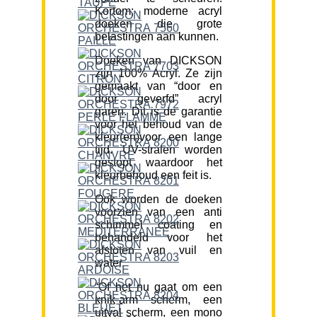
Kortom; moderne acryl
doeken die grote
belastingen aan kunnen.
Doeken van DICKSON
zijn 100% Acryl. Ze zijn
gemaakt van “door en
door geverfd” acryl
garen. Dit is de garantie
voor het behoud van de
kleur(en)voor een lange
tijd. UV-stralen worden
gestopt waardoor het
kleurbehoud een feit is.
Ook worden de doeken
voorzien van een anti
schimmel coating en
behandeld voor het
afstoten van vuil en
water.
“Of het nu gaat om een
knik-arm scherm, een
uitval scherm, een mono