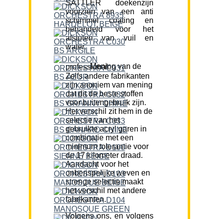
SATTLER doekenzijn
voorzien van een anti
schimmel coating en
behandeld voor het
afstoten van vuil en
water.
Mening van de professional:
Zelfs andere fabrikanten
zijn anoniem van mening
dat dit de beste stoffen
voor buitengebruik zijn.
Het verschil zit hem in de
selectie van het
gebruikte acryl garen in
combinatie met een
minimum tolerantie voor
de 17 kilometer draad.
Aandacht voor het
onberispelijke weven en
strenge selectie maakt
het verschil met andere
fabrikanten.
Volgens ons, en volgens