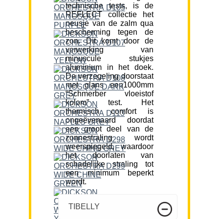
technische tests, is de
REFLECT collectie het
neusje van de zalm qua
bescherming tegen de
zon. Dit komt door de
verwerking van
minuscule stukjes
aluminium in het doek.
De verzegeling doorstaat
met glans een1000mm
“Schmerber vloeistof
kolom” test. Het
thermisch comfort is
ongeëvenaard doordat
een groot deel van de
zonnestraling wordt
weerspiegeld, waardoor
het doorlaten van
schadelijke straling tot
een minimum beperkt
wordt.
TIBELLY