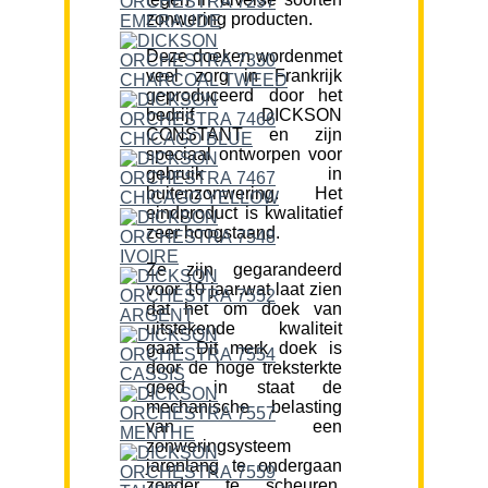
zonwering producten.
Deze doeken wordenmet
veel zorg in Frankrijk
geproduceerd door het
bedrijf DICKSON
CONSTANT en zijn
speciaal ontworpen voor
gebruik in
buitenzonwering. Het
eindproduct is kwalitatief
zeer hoogstaand.
Ze zijn gegarandeerd
voor 10 jaar,wat laat zien
dat het om doek van
uitstekende kwaliteit
gaat. Dit merk doek is
door de hoge treksterkte
goed in staat de
mechanische belasting
van een
zonweringsysteem
jarenlang te ondergaan
zonder te scheuren.