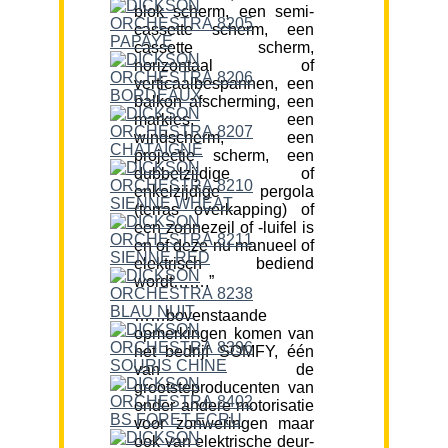
blok scherm, een semi-
cassette scherm, een
cassette scherm,
horizontaal of
verticaalbespannen, een
balkon afscherming, een
markies, een
windscherm, een
projectie scherm, een
dubbelzijdige of
enkelzijdige pergola
(terras overkapping) of
een zonnezeil of -luifel is
en of deze nu manueel of
elektrisch bediend
wordt…….”
……bovenstaande
opmerkingen komen van
het bedrijf SOMFY, één
van de
grootsteproducenten van
onder andere motorisatie
voor zonweringen maar
ook van elektrische deur-