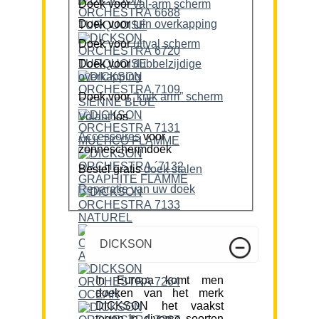
Doek voor
val-arm scherm
Doek voor
tuin overkapping
Doek voor
uitval scherm
Doek voor
dubbelzijdige
overkapping
Doek voor
“knik arm” scherm
Volant
los
Accessoires
voor
zonneschermdoek
Bestel gratis
doek stalen
Reparatie van uw doek
DICKSON
In Europa komt men
doeken van het merk
DICKSON het vaakst
tegen in diverse soorten