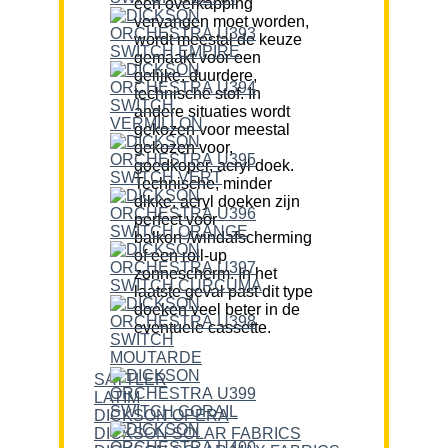
een overkapping
vervangen moet worden,
wordt meestal de keuze
gemaakt voor een
gelijke, duurdere,
technische stof. In
andere situaties wordt
gekozen voor meestal
gekozen voor,
goedkoper, acryl doek.
Technische, minder
dikke, acryl doeken zijn
perfect voor
balkon-/windafscherming
of een roll-up
zonnescherm. In het
laatste geval past dit type
doeken veel beter in de
eventuele cassette.
SATTLER
LATIM
DICKSON OPERA
DICKSON SOLAR FABRICS