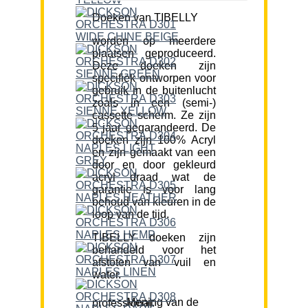
Doeken van TIBELLY
worden op meerdere
plaatsen geproduceerd.
Deze doeken zijn
specifiek ontworpen voor
gebruik in de buitenlucht
zoals in een (semi-)
cassette scherm. Ze zijn
5 jaar gegarandeerd. De
doeken zijn 100% Acryl
en zijn gemaakt van een
door en door gekleurd
acryl draad wat de
garantie is voor lang
behoud van kleuren in de
loop van de tijd.
TIBELLY doeken zijn
behandeld voor het
afstoten van vuil en
water.
Mening van de professional: