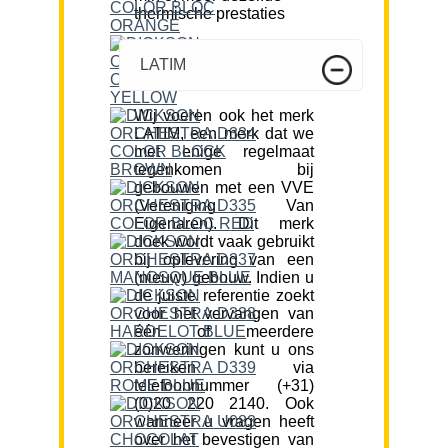
thermische prestaties
LATIM
Wij voeren ook het merk
LATIM, een merk dat we
met enige regelmaat
tegenkomen bij
gebouwen met een VVE
(Vereniging Van
Eigenaren). Dit merk
doek wordt vaak gebruikt
bij oplevering van een
(nieuw) gebouw. Indien u
de juiste referentie zoekt
voor het vervangen van
één of meerdere
zonweringen kunt u ons
bereiken via
telefoonnummer (+31)
(0)20 220 2140. Ook
wanneer u vragen heeft
over het bevestigen van