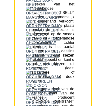
Doeken van het
Nederlandse
kwaliteitsmerk TIBELLY
worden ook voornamelijk
in Nederland verkocht.
Niet in de laatste plaats
omdat de collectie is
afgestemd op de smaak
van de Nederlandse
consument. Echter
hierdoor is het aantal
kleuren en dessins
waaruit u kunt kiezen
relatief beperkt en kunt u
ook niet kiezen uit
meerdere (lees:
zwaardere of
vlamvertragende) doek
typen.
Een groot deel van de
collectie komt van de
Franse producent
DICKSON CONSTANT
waardoor u veel van de