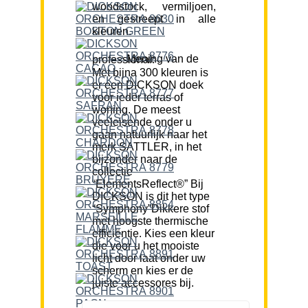
woodstock, vermiljoen,
en gestreept in alle
kleuren.
Mening van de professional:
Met bijna 300 kleuren is
er een DICKSON doek
voor ieder terras of
woning. De meest
veeleisende onder u
gaan natuurlijk naar het
merk SATTLER, in het
bijzonder naar de
collectie
“ElementsReflect®” Bij
DICKSON is dit het type
“Symphony”Dikkere stof
met hoogste thermische
efficiëntie. Kies een kleur
die voor u het mooiste
licht door laat onder uw
scherm en kies er de
juiste accessores bij.