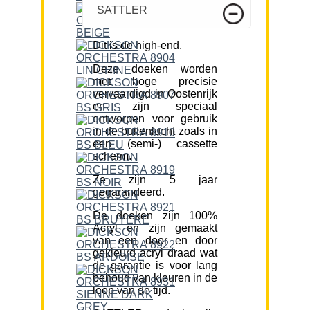
SATTLER
Dit is de high-end.
Deze doeken worden
met hoge precisie
vervaardigd in Oostenrijk
en zijn speciaal
ontworpen voor gebruik
in de buitenlucht zoals in
een (semi-) cassette
scherm.
Ze zijn 5 jaar
gegarandeerd.
De doeken zijn 100%
Acryl en zijn gemaakt
van een door en door
gekleurd acryl draad wat
de garantie is voor lang
behoud van kleuren in de
loop van de tijd.