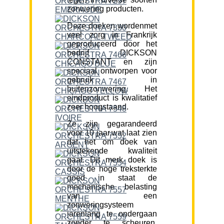
zonwering producten.
Deze doeken wordenmet
veel zorg in Frankrijk
geproduceerd door het
bedrijf DICKSON
CONSTANT en zijn
speciaal ontworpen voor
gebruik in
buitenzonwering. Het
eindproduct is kwalitatief
zeer hoogstaand.
Ze zijn gegarandeerd
voor 10 jaar,wat laat zien
dat het om doek van
uitstekende kwaliteit
gaat. Dit merk doek is
door de hoge treksterkte
goed in staat de
mechanische belasting
van een
zonweringsysteem
jarenlang te ondergaan
zonder te scheuren.