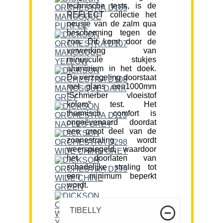
technische tests, is de
REFLECT collectie het
neusje van de zalm qua
bescherming tegen de
zon. Dit komt door de
verwerking van
minuscule stukjes
aluminium in het doek.
De verzegeling doorstaat
met glans een1000mm
“Schmerber vloeistof
kolom” test. Het
thermisch comfort is
ongeëvenaard doordat
een groot deel van de
zonnestraling wordt
weerspiegeld, waardoor
het doorlaten van
schadelijke straling tot
een minimum beperkt
wordt.
TIBELLY