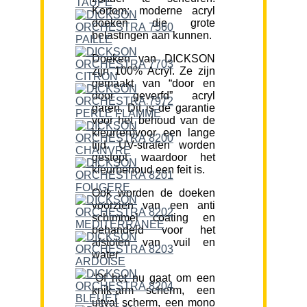
Kortom; moderne acryl
doeken die grote
belastingen aan kunnen.
Doeken van DICKSON
zijn 100% Acryl. Ze zijn
gemaakt van “door en
door geverfd” acryl
garen. Dit is de garantie
voor het behoud van de
kleur(en)voor een lange
tijd. UV-stralen worden
gestopt waardoor het
kleurbehoud een feit is.
Ook worden de doeken
voorzien van een anti
schimmel coating en
behandeld voor het
afstoten van vuil en
water.
“Of het nu gaat om een
knik-arm scherm, een
uitval scherm, een mono