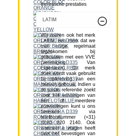
thermische prestaties
LATIM
Wij voeren ook het merk
LATIM, een merk dat we
met enige regelmaat
tegenkomen bij
gebouwen met een VVE
(Vereniging Van
Eigenaren). Dit merk
doek wordt vaak gebruikt
bij oplevering van een
(nieuw) gebouw. Indien u
de juiste referentie zoekt
voor het vervangen van
één of meerdere
zonweringen kunt u ons
bereiken via
telefoonnummer (+31)
(0)20 220 2140. Ook
wanneer u vragen heeft
over het bevestigen van