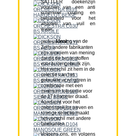
SATTLER doekenzijn
voorzien van een anti
schimmel coating en
behandeld voor het
afstoten van vuil en
water.
Mening van de professional:
Zelfs andere fabrikanten
zijn anoniem van mening
dat dit de beste stoffen
voor buitengebruik zijn.
Het verschil zit hem in de
selectie van het
gebruikte acryl garen in
combinatie met een
minimum tolerantie voor
de 17 kilometer draad.
Aandacht voor het
onberispelijke weven en
strenge selectie maakt
het verschil met andere
fabrikanten.
Volgens ons, en volgens