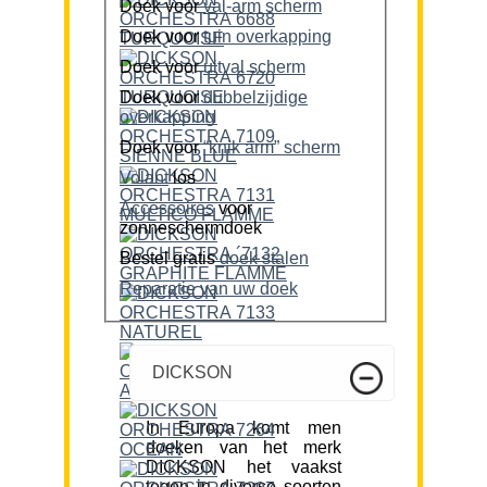
Doek voor
val-arm scherm
Doek voor
tuin overkapping
Doek voor
uitval scherm
Doek voor
dubbelzijdige
overkapping
Doek voor
“knik arm” scherm
Volant
los
Accessoires
voor
zonneschermdoek
Bestel gratis
doek stalen
Reparatie van uw doek
DICKSON
In Europa komt men
doeken van het merk
DICKSON het vaakst
tegen in diverse soorten