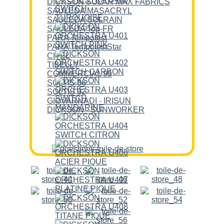
DICKSON SOLAR MAX FABRICS
SAULEDA MASACRYL
SAULEDA SOLRAIN
SAULEDA Top-FR
PARA Tempotest
PARA TempotestStar
CITEL
TIBELLY
COMMERCIAL 95
SOLTIS 86
SOLTIS 92
GIOVARNADI - IRISUN
DICKSON - SUNWORKER