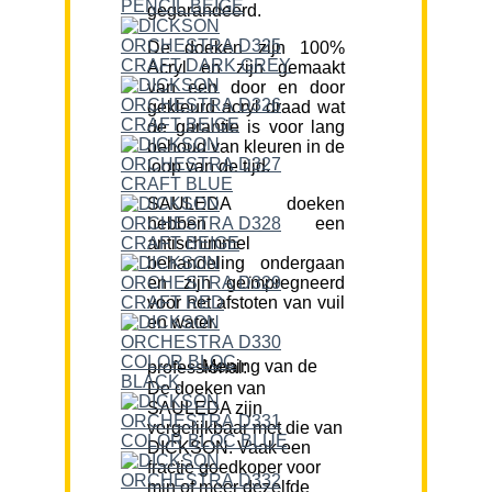
gegarandeerd.
De doeken zijn 100%
Acryl en zijn gemaakt
van een door en door
gekleurd acryl draad wat
de garantie is voor lang
behoud van kleuren in de
loop van de tijd.
SAULEDA doeken
hebben een
antischimmel
behandeling ondergaan
en zijn geïmpregneerd
voor het afstoten van vuil
en water.
Mening van de professional:
De doeken van
SAULEDA zijn
vergelijkbaar met die van
DICKSON. Vaak een
fractie goedkoper voor
min of meer dezelfde