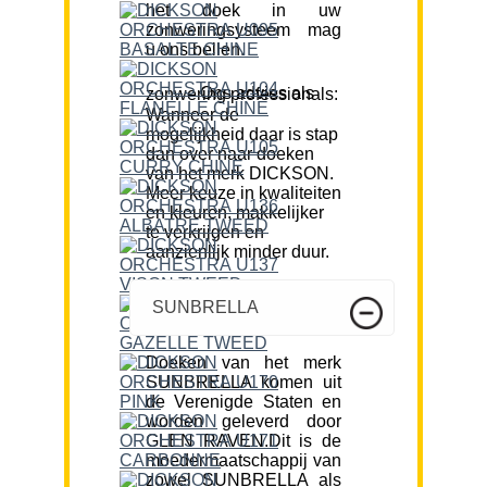
het doek in uw
zonweringsysteem mag
u ons bellen.
Ons advies als zonwering professionals:
Wanneer de
mogelijkheid daar is stap
dan over naar doeken
van het merk DICKSON.
Meer keuze in kwaliteiten
en kleuren, makkelijker
te verkrijgen en
aanzienlijk minder duur.
SUNBRELLA
Doeken van het merk
SUNBRELLA komen uit
de Verenigde Staten en
worden geleverd door
GLEN RAVEN.Dit is de
moedermaatschappij van
zowel SUNBRELLA als