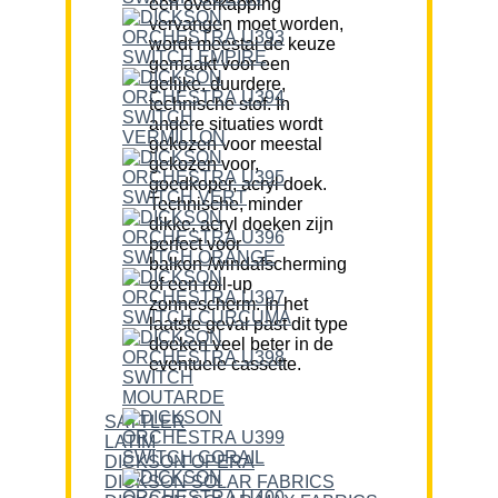
een overkapping
vervangen moet worden,
wordt meestal de keuze
gemaakt voor een
gelijke, duurdere,
technische stof. In
andere situaties wordt
gekozen voor meestal
gekozen voor,
goedkoper, acryl doek.
Technische, minder
dikke, acryl doeken zijn
perfect voor
balkon-/windafscherming
of een roll-up
zonnescherm. In het
laatste geval past dit type
doeken veel beter in de
eventuele cassette.
SATTLER
LATIM
DICKSON OPERA
DICKSON SOLAR FABRICS