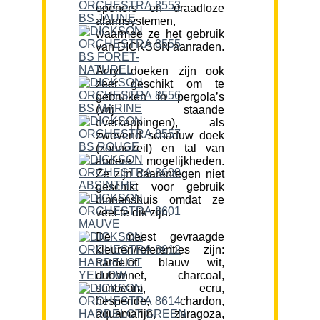
openers en draadloze
alarmsystemen,
waarmee ze het gebruik
van DICKSON aanraden.
Acryl doeken zijn ook
zeer geschikt om te
gebruiken in pergola’s
(vrij staande
overkappingen), als
zwevend schaduw doek
(zonnezeil) en tal van
andere mogelijkheden.
Ze zijn daarentegen niet
geschikt voor gebruik
binnenshuis omdat ze
veel te dik zijn.
De meest gevraagde
kleuren/referenties zijn:
hardelot, blauw wit,
dubonnet, charcoal,
sunbeam, ecru,
hesperide, chardon,
aquamarijn, zaragoza,