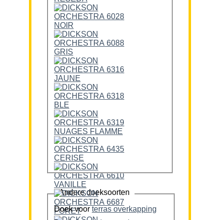
Andere doeksoorten
Doek voor
terras overkapping