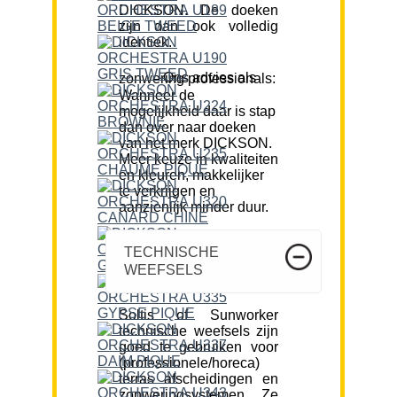
DICKSON. De doeken
zijn dan ook volledig
identiek.
Ons advies als zonwering professionals:
Wanneer de
mogelijkheid daar is stap
dan over naar doeken
van het merk DICKSON.
Meer keuze in kwaliteiten
en kleuren, makkelijker
te verkrijgen en
aanzienlijk minder duur.
TECHNISCHE
WEEFSELS
Soltis of Sunworker
technische weefsels zijn
goed te gebruiken voor
(professionele/horeca)
terras afscheidingen en
zonweringsystemen. Ze