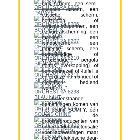
blok scherm, een semi-
cassette scherm, een
cassette scherm,
horizontaal of
verticaalbespannen, een
balkon afscherming, een
markies, een
windscherm, een
projectie scherm, een
dubbelzijdige of
enkelzijdige pergola
(terras overkapping) of
een zonnezeil of -luifel is
en of deze nu manueel of
elektrisch bediend
wordt…….”
……bovenstaande
opmerkingen komen van
het bedrijf SOMFY, één
van de
grootsteproducenten van
onder andere motorisatie
voor zonweringen maar
ook van elektrische deur-