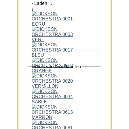
-
Laden ...
‹
Foto’s van onze klanten