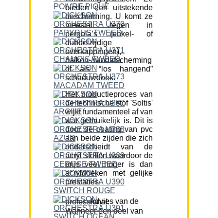
bieden een uitstekende
bescherming. U komt ze
meestal tegen in
pergola’s (enkel- of
dubbelzijdige
overkappingen),
balkon-/windafscherming
of als “los hangend”
schaduwdoek.
Het productieproces van
de technische stof 'Soltis'
wijkt fundamenteel af van
wat gebruikelijk is. Dit is
door de coating van pvc
aan beide zijden die zich
onderscheidt van de
acryl stoffen waardoor de
prijs veel hoger is dan
acryldoeken met gelijke
prestaties.
Advies van de professional:
Wanneer een deel van