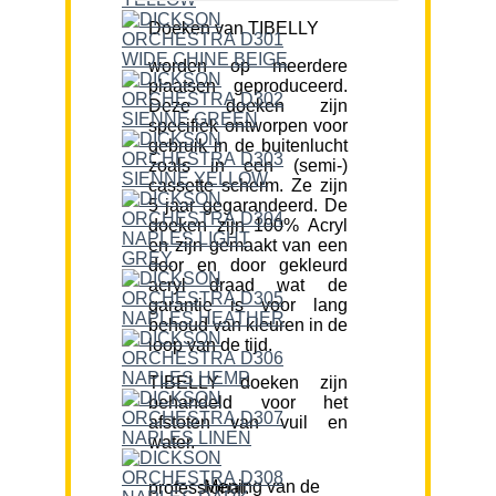
Doeken van TIBELLY
worden op meerdere
plaatsen geproduceerd.
Deze doeken zijn
specifiek ontworpen voor
gebruik in de buitenlucht
zoals in een (semi-)
cassette scherm. Ze zijn
5 jaar gegarandeerd. De
doeken zijn 100% Acryl
en zijn gemaakt van een
door en door gekleurd
acryl draad wat de
garantie is voor lang
behoud van kleuren in de
loop van de tijd.
TIBELLY doeken zijn
behandeld voor het
afstoten van vuil en
water.
Mening van de professional: