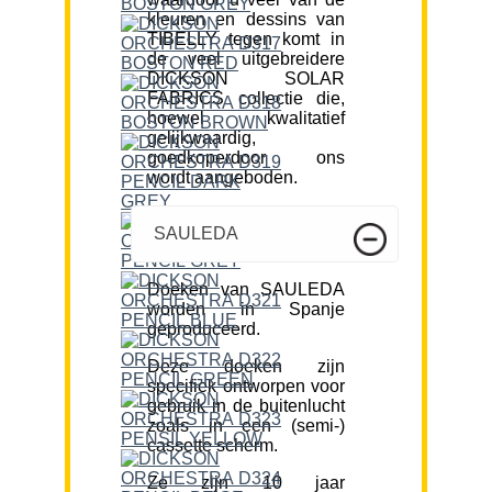
kleuren en dessins van
TIBELLY tegen komt in
de veel uitgebreidere
DICKSON SOLAR
FABRICS collectie die,
hoewel kwalitatief
gelijkwaardig,
goedkoperdoor ons
wordt aangeboden.
SAULEDA
Doeken van SAULEDA
worden in Spanje
geproduceerd.
Deze doeken zijn
specifiek ontworpen voor
gebruik in de buitenlucht
zoals in een (semi-)
cassette scherm.
Ze zijn 10 jaar