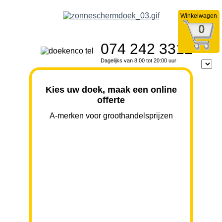
Winkelwagen
0
074 242 3312
Dagelijks van 8:00 tot 20:00 uur
Kies uw doek, maak een online
offerte
A-merken voor groothandelsprijzen
BREEDTE
UITVAL
HOOGTE