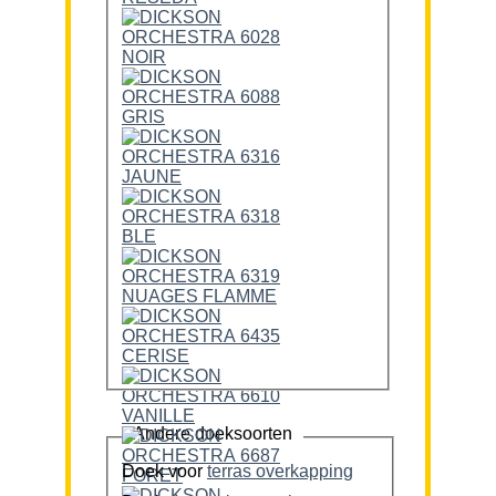
Andere doeksoorten
Doek voor
terras overkapping