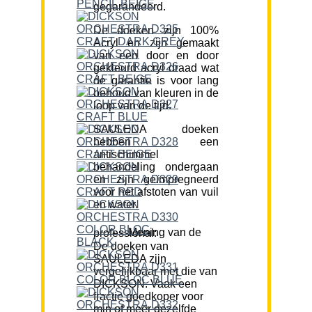
gegarandeerd.
De doeken zijn 100%
Acryl en zijn gemaakt
van een door en door
gekleurd acryl draad wat
de garantie is voor lang
behoud van kleuren in de
loop van de tijd.
SAULEDA doeken
hebben een
antischimmel
behandeling ondergaan
en zijn geïmpregneerd
voor het afstoten van vuil
en water.
Mening van de professional:
De doeken van
SAULEDA zijn
vergelijkbaar met die van
DICKSON. Vaak een
fractie goedkoper voor
min of meer dezelfde