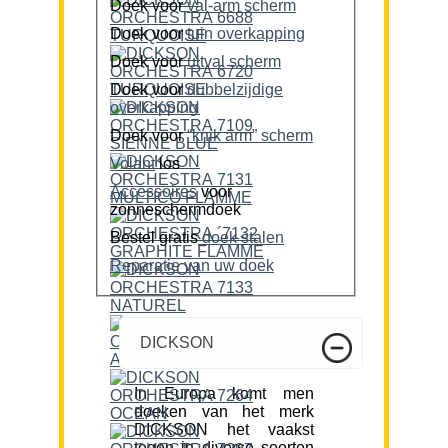
Doek voor
val-arm scherm
Doek voor
tuin overkapping
Doek voor
uitval scherm
Doek voor
dubbelzijdige
overkapping
Doek voor
“knik arm” scherm
Volant
los
Accessoires
voor
zonneschermdoek
Bestel gratis
doek stalen
Reparatie van uw doek
DICKSON
In Europa komt men
doeken van het merk
DICKSON het vaakst
tegen in diverse soorten