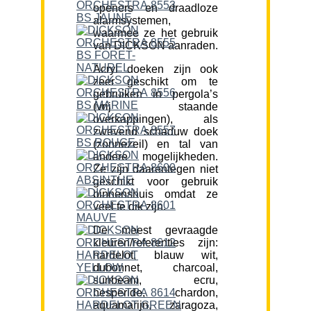
openers en draadloze
alarmsystemen,
waarmee ze het gebruik
van DICKSON aanraden.
Acryl doeken zijn ook
zeer geschikt om te
gebruiken in pergola’s
(vrij staande
overkappingen), als
zwevend schaduw doek
(zonnezeil) en tal van
andere mogelijkheden.
Ze zijn daarentegen niet
geschikt voor gebruik
binnenshuis omdat ze
veel te dik zijn.
De meest gevraagde
kleuren/referenties zijn:
hardelot, blauw wit,
dubonnet, charcoal,
sunbeam, ecru,
hesperide, chardon,
aquamarijn, zaragoza,