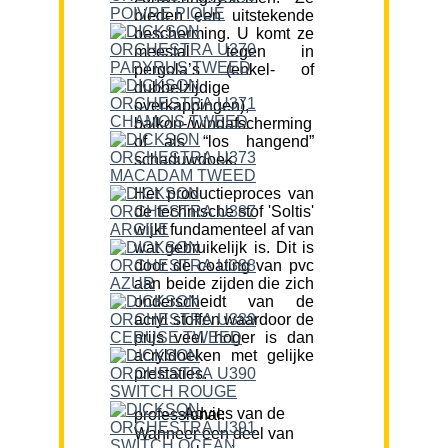
bieden een uitstekende
bescherming. U komt ze
meestal tegen in
pergola’s (enkel- of
dubbelzijdige
overkappingen),
balkon-/windafscherming
of als “los hangend”
schaduwdoek.
Het productieproces van
de technische stof 'Soltis'
wijkt fundamenteel af van
wat gebruikelijk is. Dit is
door de coating van pvc
aan beide zijden die zich
onderscheidt van de
acryl stoffen waardoor de
prijs veel hoger is dan
acryldoeken met gelijke
prestaties.
Advies van de professional:
Wanneer een deel van