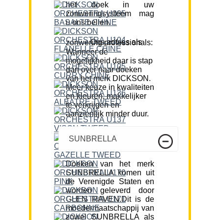
het doek in uw
zonweringsysteem mag
u ons bellen.
Ons advies als zonwering professionals:
Wanneer de
mogelijkheid daar is stap
dan over naar doeken
van het merk DICKSON.
Meer keuze in kwaliteiten
en kleuren, makkelijker
te verkrijgen en
aanzienlijk minder duur.
SUNBRELLA
Doeken van het merk
SUNBRELLA komen uit
de Verenigde Staten en
worden geleverd door
GLEN RAVEN.Dit is de
moedermaatschappij van
zowel SUNBRELLA als