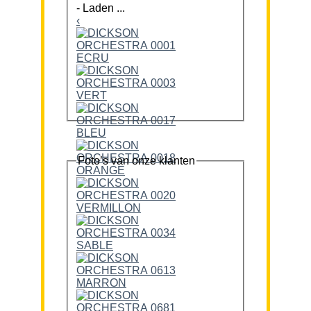
-
Laden ...
‹
Foto’s van onze klanten