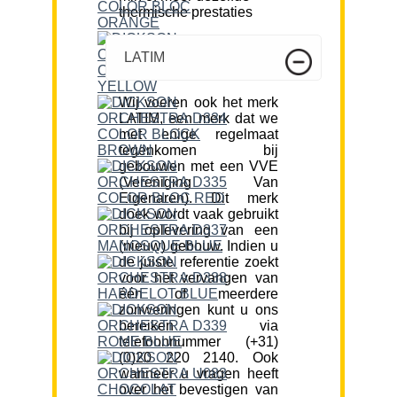
thermische prestaties
LATIM
Wij voeren ook het merk
LATIM, een merk dat we
met enige regelmaat
tegenkomen bij
gebouwen met een VVE
(Vereniging Van
Eigenaren). Dit merk
doek wordt vaak gebruikt
bij oplevering van een
(nieuw) gebouw. Indien u
de juiste referentie zoekt
voor het vervangen van
één of meerdere
zonweringen kunt u ons
bereiken via
telefoonnummer (+31)
(0)20 220 2140. Ook
wanneer u vragen heeft
over het bevestigen van