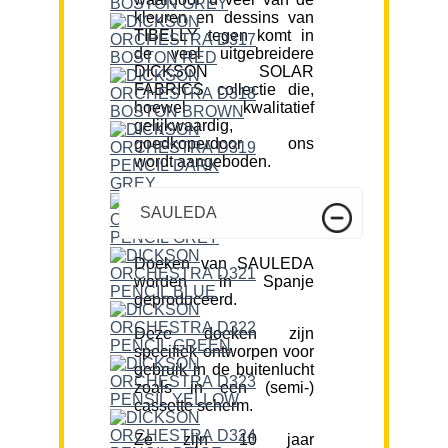
kleuren en dessins van
TIBELLY tegen komt in
de veel uitgebreidere
DICKSON SOLAR
FABRICS collectie die,
hoewel kwalitatief
gelijkwaardig,
goedkoperdoor ons
wordt aangeboden.
SAULEDA
Doeken van SAULEDA
worden in Spanje
geproduceerd.
Deze doeken zijn
specifiek ontworpen voor
gebruik in de buitenlucht
zoals in een (semi-)
cassette scherm.
Ze zijn 10 jaar