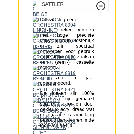
SATTLER
Dit is de high-end.
Deze doeken worden
met hoge precisie
vervaardigd in Oostenrijk
en zijn speciaal
ontworpen voor gebruik
in de buitenlucht zoals in
een (semi-) cassette
scherm.
Ze zijn 5 jaar
gegarandeerd.
De doeken zijn 100%
Acryl en zijn gemaakt
van een door en door
gekleurd acryl draad wat
de garantie is voor lang
behoud van kleuren in de
loop van de tijd.