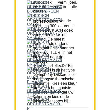
woodstock, vermiljoen,
en gestreept in alle
kleuren.
Mening van de professional:
Met bijna 300 kleuren is
er een DICKSON doek
voor ieder terras of
woning. De meest
veeleisende onder u
gaan natuurlijk naar het
merk SATTLER, in het
bijzonder naar de
collectie
“ElementsReflect®” Bij
DICKSON is dit het type
“Symphony”Dikkere stof
met hoogste thermische
efficiëntie. Kies een kleur
die voor u het mooiste
licht door laat onder uw
scherm en kies er de
juiste accessores bij.