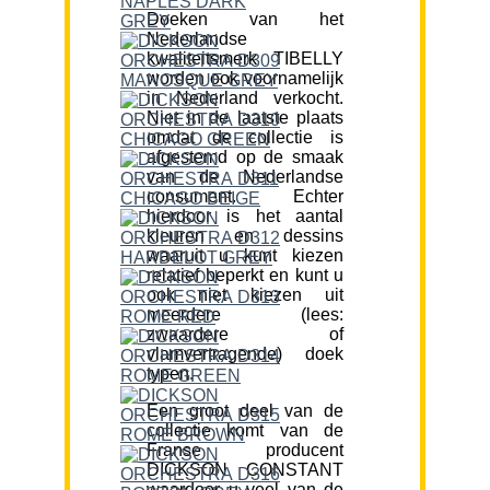
Doeken van het
Nederlandse
kwaliteitsmerk TIBELLY
worden ook voornamelijk
in Nederland verkocht.
Niet in de laatste plaats
omdat de collectie is
afgestemd op de smaak
van de Nederlandse
consument. Echter
hierdoor is het aantal
kleuren en dessins
waaruit u kunt kiezen
relatief beperkt en kunt u
ook niet kiezen uit
meerdere (lees:
zwaardere of
vlamvertragende) doek
typen.
Een groot deel van de
collectie komt van de
Franse producent
DICKSON CONSTANT
waardoor u veel van de