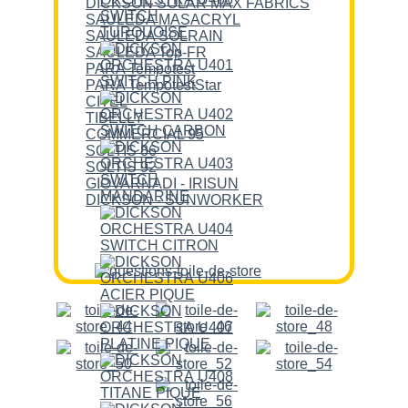
DICKSON SOLAR MAX FABRICS
SAULEDA MASACRYL
SAULEDA SOLRAIN
SAULEDA Top-FR
PARA Tempotest
PARA TempotestStar
CITEL
TIBELLY
COMMERCIAL 95
SOLTIS 86
SOLTIS 92
GIOVARNADI - IRISUN
DICKSON - SUNWORKER