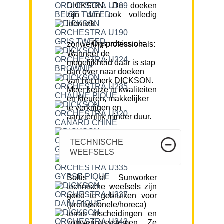
DICKSON. De doeken
zijn dan ook volledig
identiek.
Ons advies als zonwering professionals:
Wanneer de
mogelijkheid daar is stap
dan over naar doeken
van het merk DICKSON.
Meer keuze in kwaliteiten
en kleuren, makkelijker
te verkrijgen en
aanzienlijk minder duur.
TECHNISCHE
WEEFSELS
Soltis of Sunworker
technische weefsels zijn
goed te gebruiken voor
(professionele/horeca)
terras afscheidingen en
zonweringsystemen. Ze