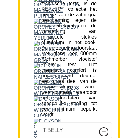
technische tests, is de
REFLECT collectie het
neusje van de zalm qua
bescherming tegen de
zon. Dit komt door de
verwerking van
minuscule stukjes
aluminium in het doek.
De verzegeling doorstaat
met glans een1000mm
“Schmerber vloeistof
kolom” test. Het
thermisch comfort is
ongeëvenaard doordat
een groot deel van de
zonnestraling wordt
weerspiegeld, waardoor
het doorlaten van
schadelijke straling tot
een minimum beperkt
wordt.
TIBELLY