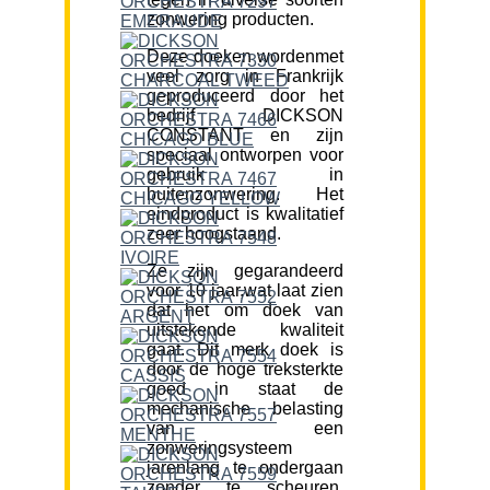
zonwering producten.
Deze doeken wordenmet
veel zorg in Frankrijk
geproduceerd door het
bedrijf DICKSON
CONSTANT en zijn
speciaal ontworpen voor
gebruik in
buitenzonwering. Het
eindproduct is kwalitatief
zeer hoogstaand.
Ze zijn gegarandeerd
voor 10 jaar,wat laat zien
dat het om doek van
uitstekende kwaliteit
gaat. Dit merk doek is
door de hoge treksterkte
goed in staat de
mechanische belasting
van een
zonweringsysteem
jarenlang te ondergaan
zonder te scheuren.