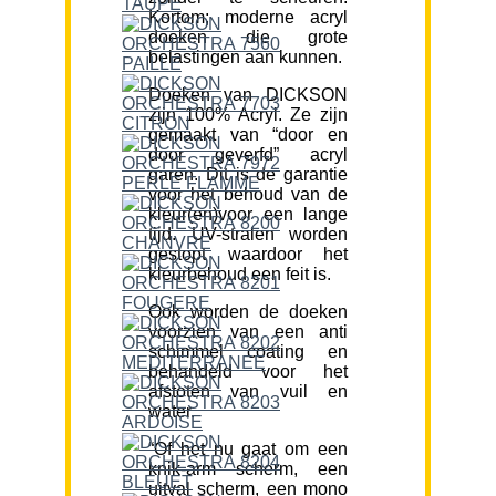
Kortom; moderne acryl
doeken die grote
belastingen aan kunnen.
Doeken van DICKSON
zijn 100% Acryl. Ze zijn
gemaakt van “door en
door geverfd” acryl
garen. Dit is de garantie
voor het behoud van de
kleur(en)voor een lange
tijd. UV-stralen worden
gestopt waardoor het
kleurbehoud een feit is.
Ook worden de doeken
voorzien van een anti
schimmel coating en
behandeld voor het
afstoten van vuil en
water.
“Of het nu gaat om een
knik-arm scherm, een
uitval scherm, een mono