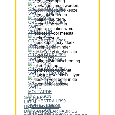
een overkapping
vervangen moet worden,
wordt meestal de keuze
gemaakt voor een
gelijke, duurdere,
technische stof. In
andere situaties wordt
gekozen voor meestal
gekozen voor,
goedkoper, acryl doek.
Technische, minder
dikke, acryl doeken zijn
perfect voor
balkon-/windafscherming
of een roll-up
zonnescherm. In het
laatste geval past dit type
doeken veel beter in de
eventuele cassette.
SATTLER
LATIM
DICKSON OPERA
DICKSON SOLAR FABRICS