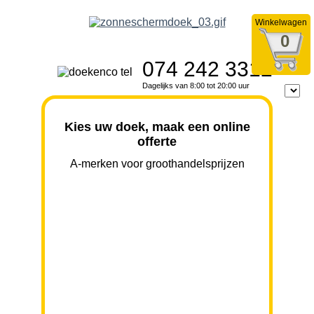
Winkelwagen
0
074 242 3312
Dagelijks van 8:00 tot 20:00 uur
Kies uw doek, maak een online
offerte
A-merken voor groothandelsprijzen
BREEDTE
UITVAL
HOOGTE