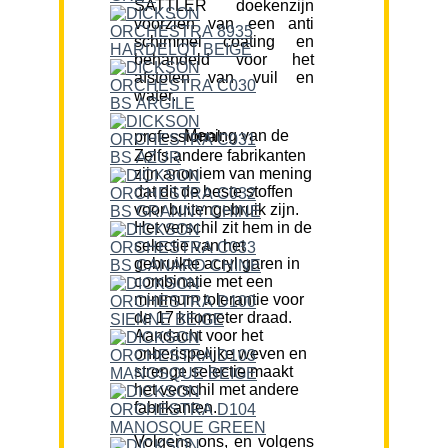
SATTLER doekenzijn
voorzien van een anti
schimmel coating en
behandeld voor het
afstoten van vuil en
water.
Mening van de professional:
Zelfs andere fabrikanten
zijn anoniem van mening
dat dit de beste stoffen
voor buitengebruik zijn.
Het verschil zit hem in de
selectie van het
gebruikte acryl garen in
combinatie met een
minimum tolerantie voor
de 17 kilometer draad.
Aandacht voor het
onberispelijke weven en
strenge selectie maakt
het verschil met andere
fabrikanten.
Volgens ons, en volgens