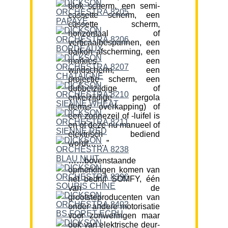
blok scherm, een semi-
cassette scherm, een
cassette scherm,
horizontaal of
verticaalbespannen, een
balkon afscherming, een
markies, een
windscherm, een
projectie scherm, een
dubbelzijdige of
enkelzijdige pergola
(terras overkapping) of
een zonnezeil of -luifel is
en of deze nu manueel of
elektrisch bediend
wordt…….”
……bovenstaande
opmerkingen komen van
het bedrijf SOMFY, één
van de
grootsteproducenten van
onder andere motorisatie
voor zonweringen maar
ook van elektrische deur-