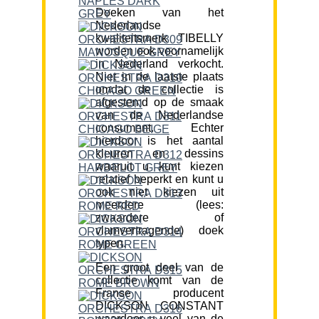
Doeken van het
Nederlandse
kwaliteitsmerk TIBELLY
worden ook voornamelijk
in Nederland verkocht.
Niet in de laatste plaats
omdat de collectie is
afgestemd op de smaak
van de Nederlandse
consument. Echter
hierdoor is het aantal
kleuren en dessins
waaruit u kunt kiezen
relatief beperkt en kunt u
ook niet kiezen uit
meerdere (lees:
zwaardere of
vlamvertragende) doek
typen.
Een groot deel van de
collectie komt van de
Franse producent
DICKSON CONSTANT
waardoor u veel van de