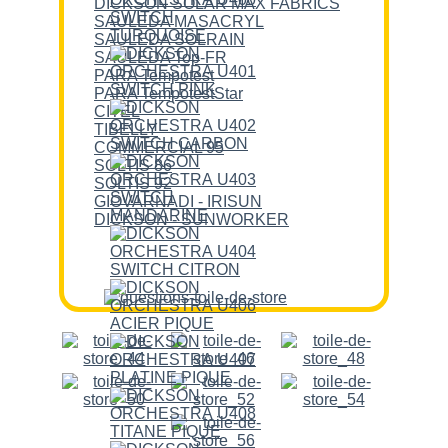
DICKSON SOLAR MAX FABRICS
SAULEDA MASACRYL
SAULEDA SOLRAIN
SAULEDA Top-FR
PARA Tempotest
PARA TempotestStar
CITEL
TIBELLY
COMMERCIAL 95
SOLTIS 86
SOLTIS 92
GIOVARNADI - IRISUN
DICKSON - SUNWORKER