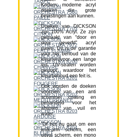
Kortom; moderne acryl
doeken die grote
belastingen aan kunnen.
Doeken van DICKSON
zijn 100% Acryl. Ze zijn
gemaakt van “door en
door geverfd” acryl
garen. Dit is de garantie
voor het behoud van de
kleur(en)voor een lange
tijd. UV-stralen worden
gestopt waardoor het
kleurbehoud een feit is.
Ook worden de doeken
voorzien van een anti
schimmel coating en
behandeld voor het
afstoten van vuil en
water.
“Of het nu gaat om een
knik-arm scherm, een
uitval scherm, een mono