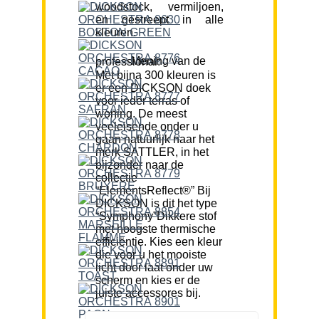
woodstock, vermiljoen,
en gestreept in alle
kleuren.
Mening van de professional:
Met bijna 300 kleuren is
er een DICKSON doek
voor ieder terras of
woning. De meest
veeleisende onder u
gaan natuurlijk naar het
merk SATTLER, in het
bijzonder naar de
collectie
“ElementsReflect®” Bij
DICKSON is dit het type
“Symphony”Dikkere stof
met hoogste thermische
efficiëntie. Kies een kleur
die voor u het mooiste
licht door laat onder uw
scherm en kies er de
juiste accessores bij.