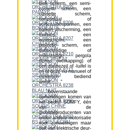
blok scherm, een semi-
cassette scherm, een
cassette scherm,
horizontaal of
verticaalbespannen, een
balkon afscherming, een
markies, een
windscherm, een
projectie scherm, een
dubbelzijdige of
enkelzijdige pergola
(terras overkapping) of
een zonnezeil of -luifel is
en of deze nu manueel of
elektrisch bediend
wordt…….”
……bovenstaande
opmerkingen komen van
het bedrijf SOMFY, één
van de
grootsteproducenten van
onder andere motorisatie
voor zonweringen maar
ook van elektrische deur-