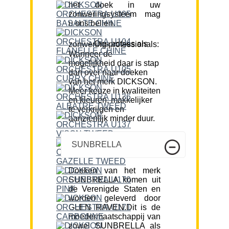
het doek in uw
zonweringsysteem mag
u ons bellen.
Ons advies als zonwering professionals:
Wanneer de
mogelijkheid daar is stap
dan over naar doeken
van het merk DICKSON.
Meer keuze in kwaliteiten
en kleuren, makkelijker
te verkrijgen en
aanzienlijk minder duur.
SUNBRELLA
Doeken van het merk
SUNBRELLA komen uit
de Verenigde Staten en
worden geleverd door
GLEN RAVEN.Dit is de
moedermaatschappij van
zowel SUNBRELLA als