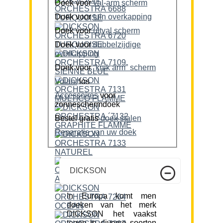
Doek voor
val-arm scherm
Doek voor
tuin overkapping
Doek voor
uitval scherm
Doek voor
dubbelzijdige
overkapping
Doek voor
“knik arm” scherm
Volant
los
Accessoires
voor
zonneschermdoek
Bestel gratis
doek stalen
Reparatie van uw doek
DICKSON
In Europa komt men
doeken van het merk
DICKSON het vaakst
tegen in diverse soorten