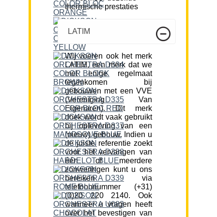
thermische prestaties
LATIM
Wij voeren ook het merk
LATIM, een merk dat we
met enige regelmaat
tegenkomen bij
gebouwen met een VVE
(Vereniging Van
Eigenaren). Dit merk
doek wordt vaak gebruikt
bij oplevering van een
(nieuw) gebouw. Indien u
de juiste referentie zoekt
voor het vervangen van
één of meerdere
zonweringen kunt u ons
bereiken via
telefoonnummer (+31)
(0)20 220 2140. Ook
wanneer u vragen heeft
over het bevestigen van