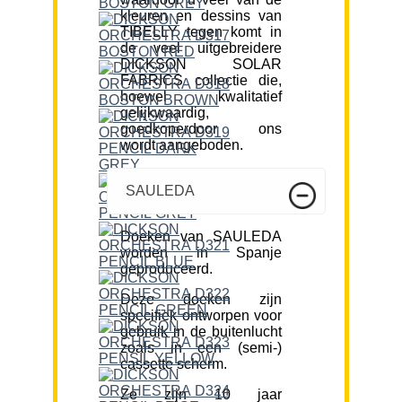
kleuren en dessins van
TIBELLY tegen komt in
de veel uitgebreidere
DICKSON SOLAR
FABRICS collectie die,
hoewel kwalitatief
gelijkwaardig,
goedkoperdoor ons
wordt aangeboden.
SAULEDA
Doeken van SAULEDA
worden in Spanje
geproduceerd.
Deze doeken zijn
specifiek ontworpen voor
gebruik in de buitenlucht
zoals in een (semi-)
cassette scherm.
Ze zijn 10 jaar