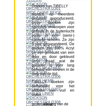
Doeken van TIBELLY
worden op meerdere
plaatsen geproduceerd.
Deze doeken zijn
specifiek ontworpen voor
gebruik in de buitenlucht
zoals in een (semi-)
cassette scherm. Ze zijn
5 jaar gegarandeerd. De
doeken zijn 100% Acryl
en zijn gemaakt van een
door en door gekleurd
acryl draad wat de
garantie is voor lang
behoud van kleuren in de
loop van de tijd.
TIBELLY doeken zijn
behandeld voor het
afstoten van vuil en
water.
Mening van de professional: