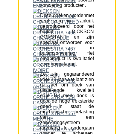
zonwering producten.
Deze doeken wordenmet
veel zorg in Frankrijk
geproduceerd door het
bedrijf DICKSON
CONSTANT en zijn
speciaal ontworpen voor
gebruik in
buitenzonwering. Het
eindproduct is kwalitatief
zeer hoogstaand.
Ze zijn gegarandeerd
voor 10 jaar,wat laat zien
dat het om doek van
uitstekende kwaliteit
gaat. Dit merk doek is
door de hoge treksterkte
goed in staat de
mechanische belasting
van een
zonweringsysteem
jarenlang te ondergaan
zonder te scheuren.