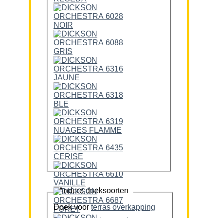
Andere doeksoorten
Doek voor
terras overkapping