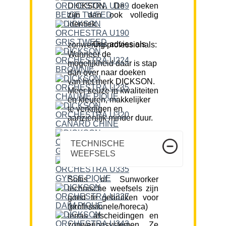
DICKSON. De doeken
zijn dan ook volledig
identiek.
Ons advies als zonwering professionals:
Wanneer de
mogelijkheid daar is stap
dan over naar doeken
van het merk DICKSON.
Meer keuze in kwaliteiten
en kleuren, makkelijker
te verkrijgen en
aanzienlijk minder duur.
TECHNISCHE
WEEFSELS
Soltis of Sunworker
technische weefsels zijn
goed te gebruiken voor
(professionele/horeca)
terras afscheidingen en
zonweringsystemen. Ze