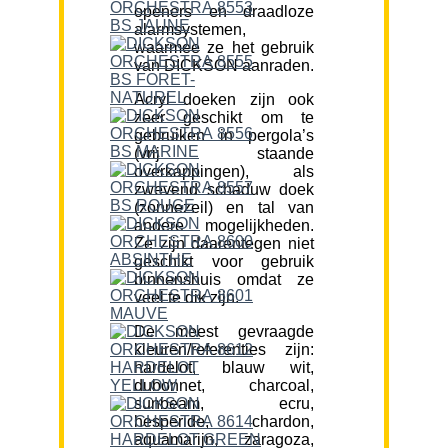
openers en draadloze
alarmsystemen,
waarmee ze het gebruik
van DICKSON aanraden.
Acryl doeken zijn ook
zeer geschikt om te
gebruiken in pergola’s
(vrij staande
overkappingen), als
zwevend schaduw doek
(zonnezeil) en tal van
andere mogelijkheden.
Ze zijn daarentegen niet
geschikt voor gebruik
binnenshuis omdat ze
veel te dik zijn.
De meest gevraagde
kleuren/referenties zijn:
hardelot, blauw wit,
dubonnet, charcoal,
sunbeam, ecru,
hesperide, chardon,
aquamarijn, zaragoza,