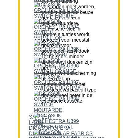
een overkapping
vervangen moet worden,
wordt meestal de keuze
gemaakt voor een
gelijke, duurdere,
technische stof. In
andere situaties wordt
gekozen voor meestal
gekozen voor,
goedkoper, acryl doek.
Technische, minder
dikke, acryl doeken zijn
perfect voor
balkon-/windafscherming
of een roll-up
zonnescherm. In het
laatste geval past dit type
doeken veel beter in de
eventuele cassette.
SATTLER
LATIM
DICKSON OPERA
DICKSON SOLAR FABRICS