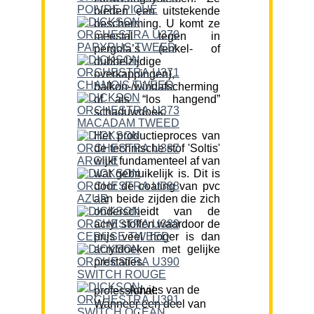
bieden een uitstekende
bescherming. U komt ze
meestal tegen in
pergola’s (enkel- of
dubbelzijdige
overkappingen),
balkon-/windafscherming
of als “los hangend”
schaduwdoek.
Het productieproces van
de technische stof 'Soltis'
wijkt fundamenteel af van
wat gebruikelijk is. Dit is
door de coating van pvc
aan beide zijden die zich
onderscheidt van de
acryl stoffen waardoor de
prijs veel hoger is dan
acryldoeken met gelijke
prestaties.
Advies van de professional:
Wanneer een deel van