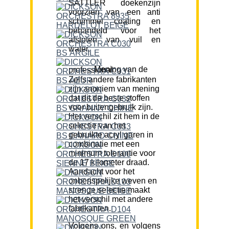
SATTLER doekenzijn
voorzien van een anti
schimmel coating en
behandeld voor het
afstoten van vuil en
water.
Mening van de professional:
Zelfs andere fabrikanten
zijn anoniem van mening
dat dit de beste stoffen
voor buitengebruik zijn.
Het verschil zit hem in de
selectie van het
gebruikte acryl garen in
combinatie met een
minimum tolerantie voor
de 17 kilometer draad.
Aandacht voor het
onberispelijke weven en
strenge selectie maakt
het verschil met andere
fabrikanten.
Volgens ons, en volgens