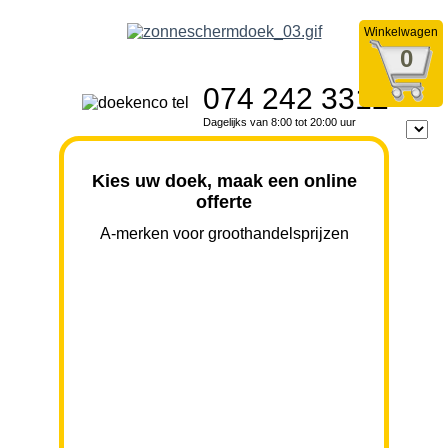
Winkelwagen
0
074 242 3312
Dagelijks van 8:00 tot 20:00 uur
Kies uw doek, maak een online
offerte
A-merken voor groothandelsprijzen
BREEDTE
UITVAL
HOOGTE