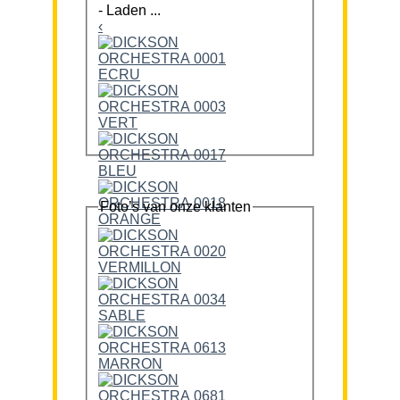
-
Laden ...
‹
Foto’s van onze klanten