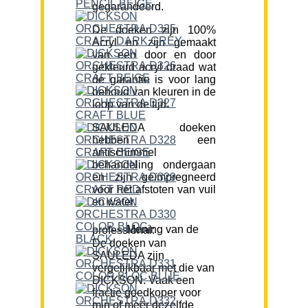
gegarandeerd.
De doeken zijn 100%
Acryl en zijn gemaakt
van een door en door
gekleurd acryl draad wat
de garantie is voor lang
behoud van kleuren in de
loop van de tijd.
SAULEDA doeken
hebben een
antischimmel
behandeling ondergaan
en zijn geïmpregneerd
voor het afstoten van vuil
en water.
Mening van de professional:
De doeken van
SAULEDA zijn
vergelijkbaar met die van
DICKSON. Vaak een
fractie goedkoper voor
min of meer dezelfde