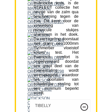
technische tests, is de
REFLECT collectie het
neusje van de zalm qua
bescherming tegen de
zon. Dit komt door de
verwerking van
minuscule stukjes
aluminium in het doek.
De verzegeling doorstaat
met glans een1000mm
“Schmerber vloeistof
kolom” test. Het
thermisch comfort is
ongeëvenaard doordat
een groot deel van de
zonnestraling wordt
weerspiegeld, waardoor
het doorlaten van
schadelijke straling tot
een minimum beperkt
wordt.
TIBELLY