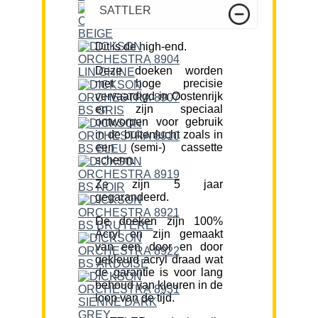
SATTLER
Dit is de high-end.
Deze doeken worden
met hoge precisie
vervaardigd in Oostenrijk
en zijn speciaal
ontworpen voor gebruik
in de buitenlucht zoals in
een (semi-) cassette
scherm.
Ze zijn 5 jaar
gegarandeerd.
De doeken zijn 100%
Acryl en zijn gemaakt
van een door en door
gekleurd acryl draad wat
de garantie is voor lang
behoud van kleuren in de
loop van de tijd.