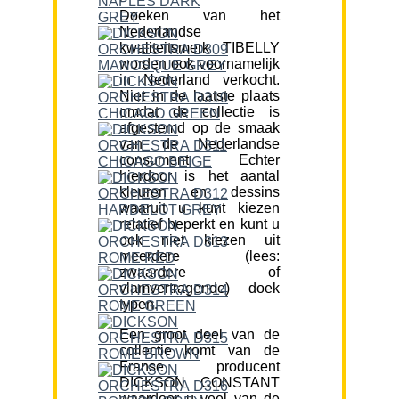
Doeken van het
Nederlandse
kwaliteitsmerk TIBELLY
worden ook voornamelijk
in Nederland verkocht.
Niet in de laatste plaats
omdat de collectie is
afgestemd op de smaak
van de Nederlandse
consument. Echter
hierdoor is het aantal
kleuren en dessins
waaruit u kunt kiezen
relatief beperkt en kunt u
ook niet kiezen uit
meerdere (lees:
zwaardere of
vlamvertragende) doek
typen.
Een groot deel van de
collectie komt van de
Franse producent
DICKSON CONSTANT
waardoor u veel van de