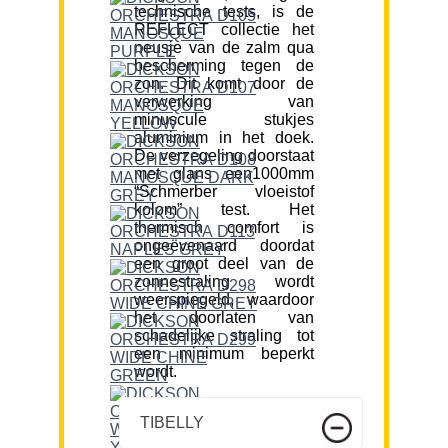
technische tests, is de
REFLECT collectie het
neusje van de zalm qua
bescherming tegen de
zon. Dit komt door de
verwerking van
minuscule stukjes
aluminium in het doek.
De verzegeling doorstaat
met glans een1000mm
“Schmerber vloeistof
kolom” test. Het
thermisch comfort is
ongeëvenaard doordat
een groot deel van de
zonnestraling wordt
weerspiegeld, waardoor
het doorlaten van
schadelijke straling tot
een minimum beperkt
wordt.
TIBELLY