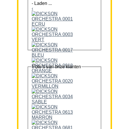
-
Laden ...
‹
Foto’s van onze klanten