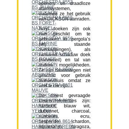
openers en draadloze
alarmsystemen,
waarmee ze het gebruik
van DICKSON aanraden.
Acryl doeken zijn ook
zeer geschikt om te
gebruiken in pergola’s
(vrij staande
overkappingen), als
zwevend schaduw doek
(zonnezeil) en tal van
andere mogelijkheden.
Ze zijn daarentegen niet
geschikt voor gebruik
binnenshuis omdat ze
veel te dik zijn.
De meest gevraagde
kleuren/referenties zijn:
hardelot, blauw wit,
dubonnet, charcoal,
sunbeam, ecru,
hesperide, chardon,
aquamarijn, zaragoza,