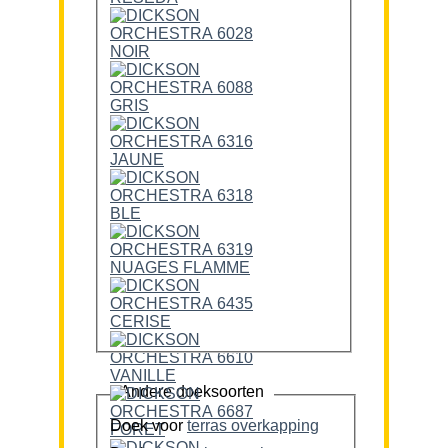
Andere doeksoorten
Doek voor
terras overkapping