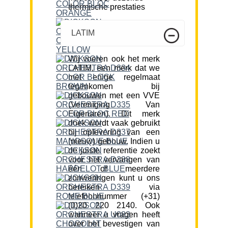
thermische prestaties
LATIM
Wij voeren ook het merk
LATIM, een merk dat we
met enige regelmaat
tegenkomen bij
gebouwen met een VVE
(Vereniging Van
Eigenaren). Dit merk
doek wordt vaak gebruikt
bij oplevering van een
(nieuw) gebouw. Indien u
de juiste referentie zoekt
voor het vervangen van
één of meerdere
zonweringen kunt u ons
bereiken via
telefoonnummer (+31)
(0)20 220 2140. Ook
wanneer u vragen heeft
over het bevestigen van