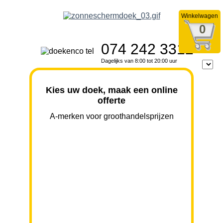
Winkelwagen
0
074 242 3312
Dagelijks van 8:00 tot 20:00 uur
Kies uw doek, maak een online
offerte
A-merken voor groothandelsprijzen
BREEDTE
UITVAL
HOOGTE