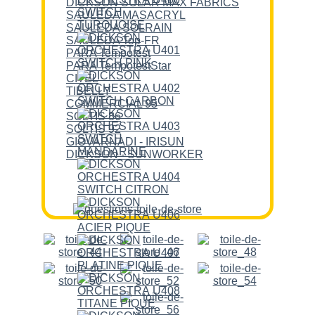
DICKSON SOLAR MAX FABRICS
SAULEDA MASACRYL
SAULEDA SOLRAIN
SAULEDA Top-FR
PARA Tempotest
PARA TempotestStar
CITEL
TIBELLY
COMMERCIAL 95
SOLTIS 86
SOLTIS 92
GIOVARNADI - IRISUN
DICKSON - SUNWORKER