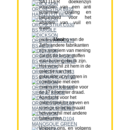
SATTLER doekenzijn
voorzien van een anti
schimmel coating en
behandeld voor het
afstoten van vuil en
water.
Mening van de professional:
Zelfs andere fabrikanten
zijn anoniem van mening
dat dit de beste stoffen
voor buitengebruik zijn.
Het verschil zit hem in de
selectie van het
gebruikte acryl garen in
combinatie met een
minimum tolerantie voor
de 17 kilometer draad.
Aandacht voor het
onberispelijke weven en
strenge selectie maakt
het verschil met andere
fabrikanten.
Volgens ons, en volgens