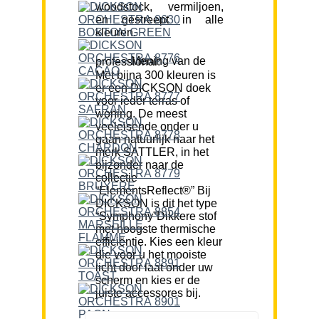
woodstock, vermiljoen,
en gestreept in alle
kleuren.
Mening van de professional:
Met bijna 300 kleuren is
er een DICKSON doek
voor ieder terras of
woning. De meest
veeleisende onder u
gaan natuurlijk naar het
merk SATTLER, in het
bijzonder naar de
collectie
“ElementsReflect®” Bij
DICKSON is dit het type
“Symphony”Dikkere stof
met hoogste thermische
efficiëntie. Kies een kleur
die voor u het mooiste
licht door laat onder uw
scherm en kies er de
juiste accessores bij.