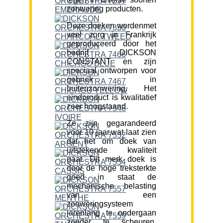
zonwering producten.
Deze doeken wordenmet
veel zorg in Frankrijk
geproduceerd door het
bedrijf DICKSON
CONSTANT en zijn
speciaal ontworpen voor
gebruik in
buitenzonwering. Het
eindproduct is kwalitatief
zeer hoogstaand.
Ze zijn gegarandeerd
voor 10 jaar,wat laat zien
dat het om doek van
uitstekende kwaliteit
gaat. Dit merk doek is
door de hoge treksterkte
goed in staat de
mechanische belasting
van een
zonweringsysteem
jarenlang te ondergaan
zonder te scheuren.