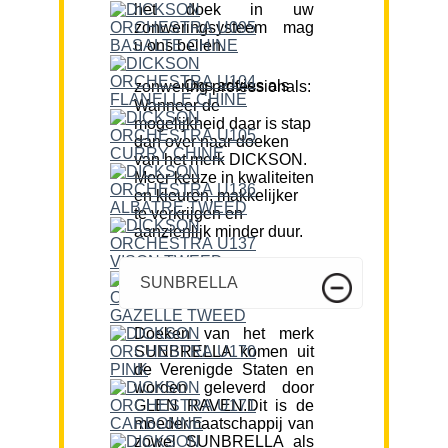
het doek in uw
zonweringsysteem mag
u ons bellen.
Ons advies als zonwering professionals:
Wanneer de
mogelijkheid daar is stap
dan over naar doeken
van het merk DICKSON.
Meer keuze in kwaliteiten
en kleuren, makkelijker
te verkrijgen en
aanzienlijk minder duur.
SUNBRELLA
Doeken van het merk
SUNBRELLA komen uit
de Verenigde Staten en
worden geleverd door
GLEN RAVEN.Dit is de
moedermaatschappij van
zowel SUNBRELLA als