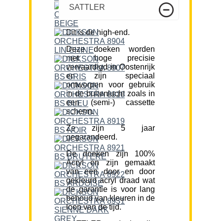
SATTLER
Dit is de high-end.
Deze doeken worden
met hoge precisie
vervaardigd in Oostenrijk
en zijn speciaal
ontworpen voor gebruik
in de buitenlucht zoals in
een (semi-) cassette
scherm.
Ze zijn 5 jaar
gegarandeerd.
De doeken zijn 100%
Acryl en zijn gemaakt
van een door en door
gekleurd acryl draad wat
de garantie is voor lang
behoud van kleuren in de
loop van de tijd.