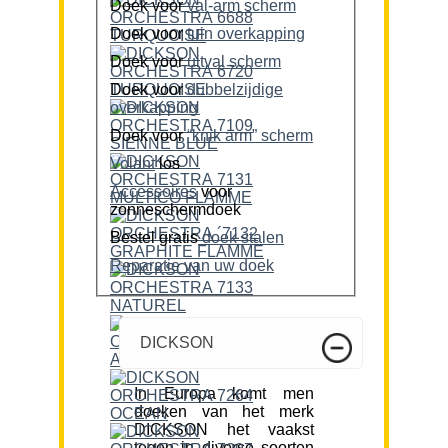
Doek voor
val-arm scherm
Doek voor
tuin overkapping
Doek voor
uitval scherm
Doek voor
dubbelzijdige
overkapping
Doek voor
“knik arm” scherm
Volant
los
Accessoires
voor
zonneschermdoek
Bestel gratis
doek stalen
Reparatie van uw doek
DICKSON
In Europa komt men
doeken van het merk
DICKSON het vaakst
tegen in diverse soorten