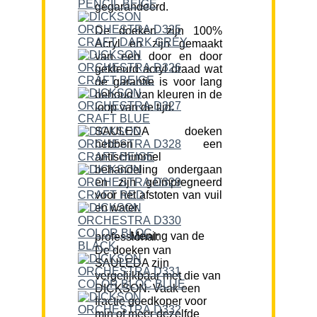
gegarandeerd.
De doeken zijn 100%
Acryl en zijn gemaakt
van een door en door
gekleurd acryl draad wat
de garantie is voor lang
behoud van kleuren in de
loop van de tijd.
SAULEDA doeken
hebben een
antischimmel
behandeling ondergaan
en zijn geïmpregneerd
voor het afstoten van vuil
en water.
Mening van de professional:
De doeken van
SAULEDA zijn
vergelijkbaar met die van
DICKSON. Vaak een
fractie goedkoper voor
min of meer dezelfde