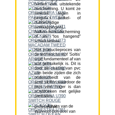
bieden een uitstekende
bescherming. U komt ze
meestal tegen in
pergola’s (enkel- of
dubbelzijdige
overkappingen),
balkon-/windafscherming
of als “los hangend”
schaduwdoek.
Het productieproces van
de technische stof 'Soltis'
wijkt fundamenteel af van
wat gebruikelijk is. Dit is
door de coating van pvc
aan beide zijden die zich
onderscheidt van de
acryl stoffen waardoor de
prijs veel hoger is dan
acryldoeken met gelijke
prestaties.
Advies van de professional:
Wanneer een deel van