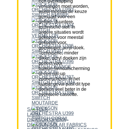
een overkapping
vervangen moet worden,
wordt meestal de keuze
gemaakt voor een
gelijke, duurdere,
technische stof. In
andere situaties wordt
gekozen voor meestal
gekozen voor,
goedkoper, acryl doek.
Technische, minder
dikke, acryl doeken zijn
perfect voor
balkon-/windafscherming
of een roll-up
zonnescherm. In het
laatste geval past dit type
doeken veel beter in de
eventuele cassette.
SATTLER
LATIM
DICKSON OPERA
DICKSON SOLAR FABRICS