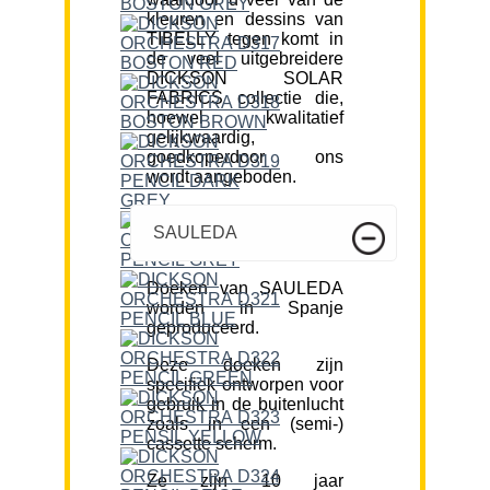
kleuren en dessins van
TIBELLY tegen komt in
de veel uitgebreidere
DICKSON SOLAR
FABRICS collectie die,
hoewel kwalitatief
gelijkwaardig,
goedkoperdoor ons
wordt aangeboden.
SAULEDA
Doeken van SAULEDA
worden in Spanje
geproduceerd.
Deze doeken zijn
specifiek ontworpen voor
gebruik in de buitenlucht
zoals in een (semi-)
cassette scherm.
Ze zijn 10 jaar