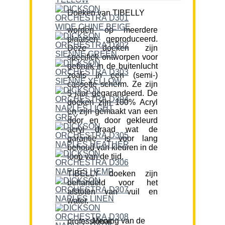
Doeken van TIBELLY
worden op meerdere
plaatsen geproduceerd.
Deze doeken zijn
specifiek ontworpen voor
gebruik in de buitenlucht
zoals in een (semi-)
cassette scherm. Ze zijn
5 jaar gegarandeerd. De
doeken zijn 100% Acryl
en zijn gemaakt van een
door en door gekleurd
acryl draad wat de
garantie is voor lang
behoud van kleuren in de
loop van de tijd.
TIBELLY doeken zijn
behandeld voor het
afstoten van vuil en
water.
Mening van de professional: