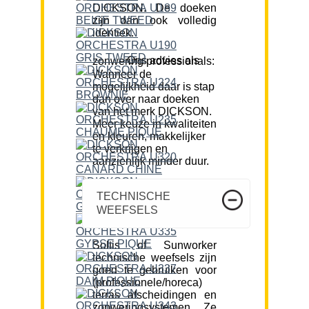
DICKSON. De doeken
zijn dan ook volledig
identiek.
Ons advies als zonwering professionals:
Wanneer de
mogelijkheid daar is stap
dan over naar doeken
van het merk DICKSON.
Meer keuze in kwaliteiten
en kleuren, makkelijker
te verkrijgen en
aanzienlijk minder duur.
TECHNISCHE
WEEFSELS
Soltis of Sunworker
technische weefsels zijn
goed te gebruiken voor
(professionele/horeca)
terras afscheidingen en
zonweringsystemen. Ze