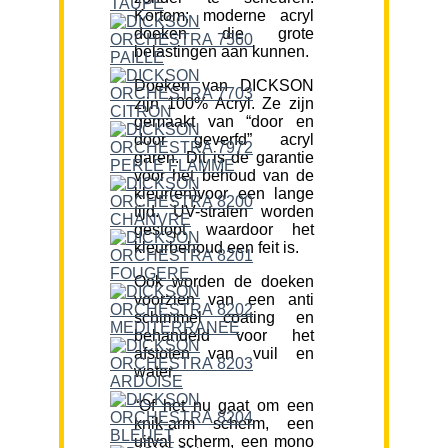
Kortom; moderne acryl
doeken die grote
belastingen aan kunnen.
Doeken van DICKSON
zijn 100% Acryl. Ze zijn
gemaakt van “door en
door geverfd” acryl
garen. Dit is de garantie
voor het behoud van de
kleur(en)voor een lange
tijd. UV-stralen worden
gestopt waardoor het
kleurbehoud een feit is.
Ook worden de doeken
voorzien van een anti
schimmel coating en
behandeld voor het
afstoten van vuil en
water.
“Of het nu gaat om een
knik-arm scherm, een
uitval scherm, een mono