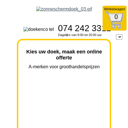
Winkelwagen
0
074 242 3312
Dagelijks van 8:00 tot 20:00 uur
Kies uw doek, maak een online
offerte
A-merken voor groothandelsprijzen
BREEDTE
UITVAL
HOOGTE