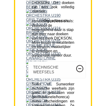
DICKSON. De doeken
zijn dan ook volledig
identiek.
Ons advies als zonwering professionals:
Wanneer de
mogelijkheid daar is stap
dan over naar doeken
van het merk DICKSON.
Meer keuze in kwaliteiten
en kleuren, makkelijker
te verkrijgen en
aanzienlijk minder duur.
TECHNISCHE
WEEFSELS
Soltis of Sunworker
technische weefsels zijn
goed te gebruiken voor
(professionele/horeca)
terras afscheidingen en
zonweringsystemen. Ze