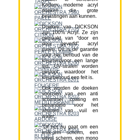
Kortom; moderne acryl
doeken die grote
belastingen aan kunnen.
Doeken van DICKSON
zijn 100% Acryl. Ze zijn
gemaakt van “door en
door geverfd” acryl
garen. Dit is de garantie
voor het behoud van de
kleur(en)voor een lange
tijd. UV-stralen worden
gestopt waardoor het
kleurbehoud een feit is.
Ook worden de doeken
voorzien van een anti
schimmel coating en
behandeld voor het
afstoten van vuil en
water.
“Of het nu gaat om een
knik-arm scherm, een
uitval scherm, een mono