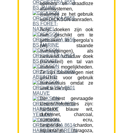
openers en draadloze
alarmsystemen,
waarmee ze het gebruik
van DICKSON aanraden.
Acryl doeken zijn ook
zeer geschikt om te
gebruiken in pergola’s
(vrij staande
overkappingen), als
zwevend schaduw doek
(zonnezeil) en tal van
andere mogelijkheden.
Ze zijn daarentegen niet
geschikt voor gebruik
binnenshuis omdat ze
veel te dik zijn.
De meest gevraagde
kleuren/referenties zijn:
hardelot, blauw wit,
dubonnet, charcoal,
sunbeam, ecru,
hesperide, chardon,
aquamarijn, zaragoza,