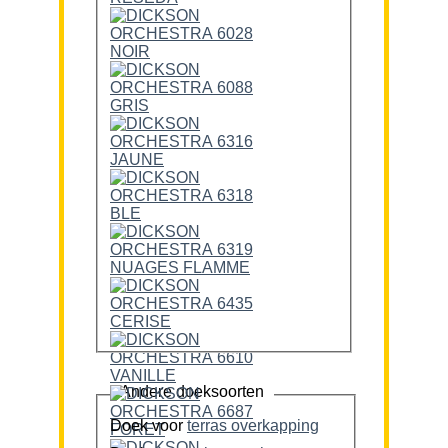
Andere doeksoorten
Doek voor
terras overkapping