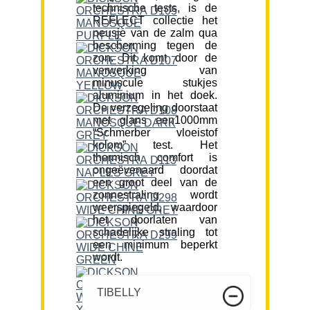
technische tests, is de
REFLECT collectie het
neusje van de zalm qua
bescherming tegen de
zon. Dit komt door de
verwerking van
minuscule stukjes
aluminium in het doek.
De verzegeling doorstaat
met glans een1000mm
“Schmerber vloeistof
kolom” test. Het
thermisch comfort is
ongeëvenaard doordat
een groot deel van de
zonnestraling wordt
weerspiegeld, waardoor
het doorlaten van
schadelijke straling tot
een minimum beperkt
wordt.
TIBELLY