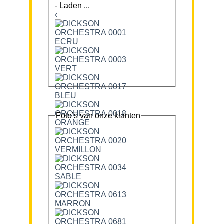
-
Laden ...
‹
Foto’s van onze klanten