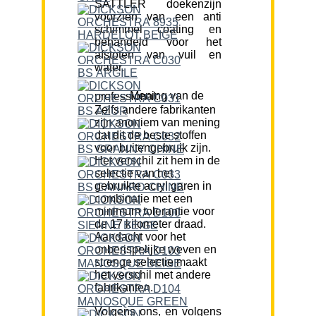
SATTLER doekenzijn
voorzien van een anti
schimmel coating en
behandeld voor het
afstoten van vuil en
water.
Mening van de professional:
Zelfs andere fabrikanten
zijn anoniem van mening
dat dit de beste stoffen
voor buitengebruik zijn.
Het verschil zit hem in de
selectie van het
gebruikte acryl garen in
combinatie met een
minimum tolerantie voor
de 17 kilometer draad.
Aandacht voor het
onberispelijke weven en
strenge selectie maakt
het verschil met andere
fabrikanten.
Volgens ons, en volgens