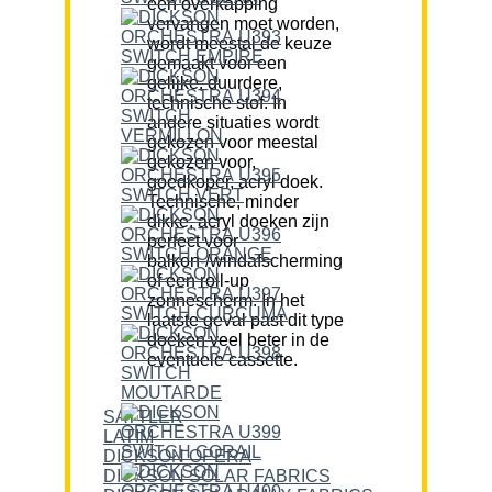
een overkapping
vervangen moet worden,
wordt meestal de keuze
gemaakt voor een
gelijke, duurdere,
technische stof. In
andere situaties wordt
gekozen voor meestal
gekozen voor,
goedkoper, acryl doek.
Technische, minder
dikke, acryl doeken zijn
perfect voor
balkon-/windafscherming
of een roll-up
zonnescherm. In het
laatste geval past dit type
doeken veel beter in de
eventuele cassette.
SATTLER
LATIM
DICKSON OPERA
DICKSON SOLAR FABRICS