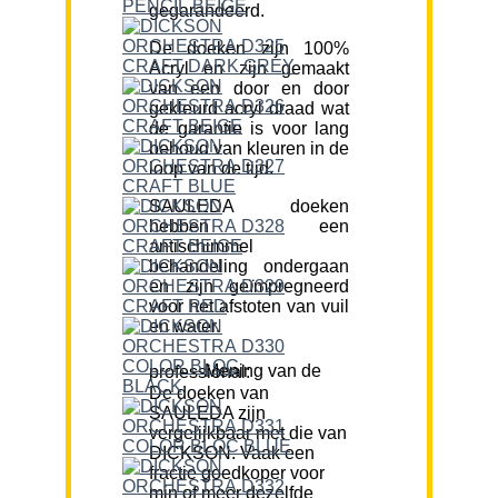
gegarandeerd.
De doeken zijn 100%
Acryl en zijn gemaakt
van een door en door
gekleurd acryl draad wat
de garantie is voor lang
behoud van kleuren in de
loop van de tijd.
SAULEDA doeken
hebben een
antischimmel
behandeling ondergaan
en zijn geïmpregneerd
voor het afstoten van vuil
en water.
Mening van de professional:
De doeken van
SAULEDA zijn
vergelijkbaar met die van
DICKSON. Vaak een
fractie goedkoper voor
min of meer dezelfde