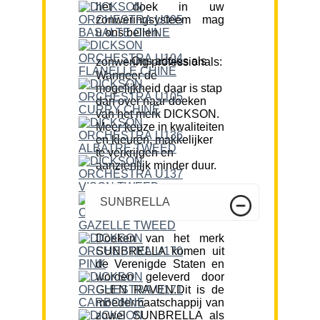
het doek in uw
zonweringsysteem mag
u ons bellen.
Ons advies als zonwering professionals:
Wanneer de
mogelijkheid daar is stap
dan over naar doeken
van het merk DICKSON.
Meer keuze in kwaliteiten
en kleuren, makkelijker
te verkrijgen en
aanzienlijk minder duur.
SUNBRELLA
Doeken van het merk
SUNBRELLA komen uit
de Verenigde Staten en
worden geleverd door
GLEN RAVEN.Dit is de
moedermaatschappij van
zowel SUNBRELLA als