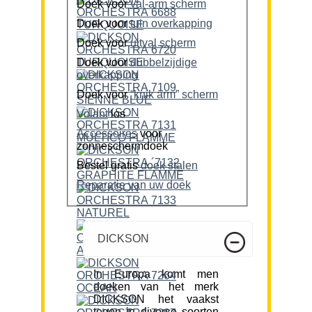
Doek voor
val-arm scherm
Doek voor
tuin overkapping
Doek voor
uitval scherm
Doek voor
dubbelzijdige
overkapping
Doek voor
“knik arm” scherm
Volant
los
Accessoires
voor
zonneschermdoek
Bestel gratis
doek stalen
Reparatie van uw doek
DICKSON
In Europa komt men
doeken van het merk
DICKSON het vaakst
tegen in diverse soorten