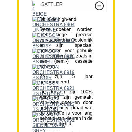
SATTLER
Dit is de high-end.
Deze doeken worden
met hoge precisie
vervaardigd in Oostenrijk
en zijn speciaal
ontworpen voor gebruik
in de buitenlucht zoals in
een (semi-) cassette
scherm.
Ze zijn 5 jaar
gegarandeerd.
De doeken zijn 100%
Acryl en zijn gemaakt
van een door en door
gekleurd acryl draad wat
de garantie is voor lang
behoud van kleuren in de
loop van de tijd.