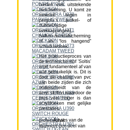
bieden een uitstekende
bescherming. U komt ze
meestal tegen in
pergola’s (enkel- of
dubbelzijdige
overkappingen),
balkon-/windafscherming
of als “los hangend”
schaduwdoek.
Het productieproces van
de technische stof 'Soltis'
wijkt fundamenteel af van
wat gebruikelijk is. Dit is
door de coating van pvc
aan beide zijden die zich
onderscheidt van de
acryl stoffen waardoor de
prijs veel hoger is dan
acryldoeken met gelijke
prestaties.
Advies van de professional:
Wanneer een deel van