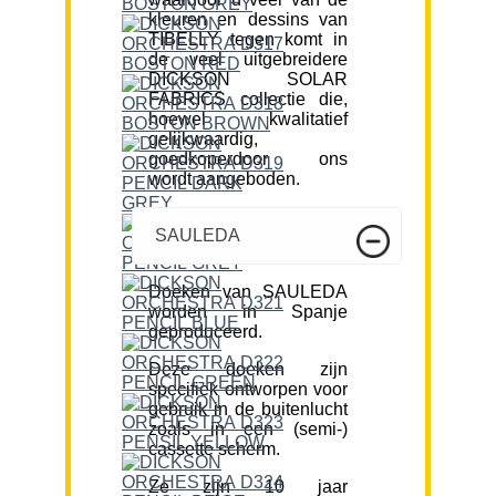
kleuren en dessins van
TIBELLY tegen komt in
de veel uitgebreidere
DICKSON SOLAR
FABRICS collectie die,
hoewel kwalitatief
gelijkwaardig,
goedkoperdoor ons
wordt aangeboden.
SAULEDA
Doeken van SAULEDA
worden in Spanje
geproduceerd.
Deze doeken zijn
specifiek ontworpen voor
gebruik in de buitenlucht
zoals in een (semi-)
cassette scherm.
Ze zijn 10 jaar