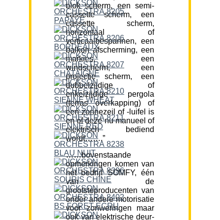
blok scherm, een semi-
cassette scherm, een
cassette scherm,
horizontaal of
verticaalbespannen, een
balkon afscherming, een
markies, een
windscherm, een
projectie scherm, een
dubbelzijdige of
enkelzijdige pergola
(terras overkapping) of
een zonnezeil of -luifel is
en of deze nu manueel of
elektrisch bediend
wordt…….”
……bovenstaande
opmerkingen komen van
het bedrijf SOMFY, één
van de
grootsteproducenten van
onder andere motorisatie
voor zonweringen maar
ook van elektrische deur-