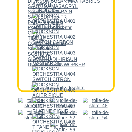
DICKSON SOLAR MAX FABRICS
SAULEDA MASACRYL
SAULEDA SOLRAIN
SAULEDA Top-FR
PARA Tempotest
PARA TempotestStar
CITEL
TIBELLY
COMMERCIAL 95
SOLTIS 86
SOLTIS 92
GIOVARNADI - IRISUN
DICKSON - SUNWORKER