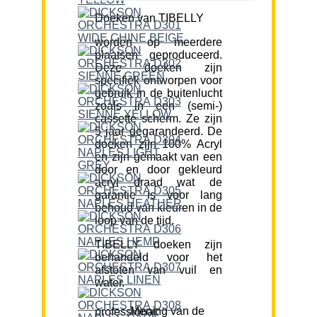
Doeken van TIBELLY
worden op meerdere
plaatsen geproduceerd.
Deze doeken zijn
specifiek ontworpen voor
gebruik in de buitenlucht
zoals in een (semi-)
cassette scherm. Ze zijn
5 jaar gegarandeerd. De
doeken zijn 100% Acryl
en zijn gemaakt van een
door en door gekleurd
acryl draad wat de
garantie is voor lang
behoud van kleuren in de
loop van de tijd.
TIBELLY doeken zijn
behandeld voor het
afstoten van vuil en
water.
Mening van de professional: