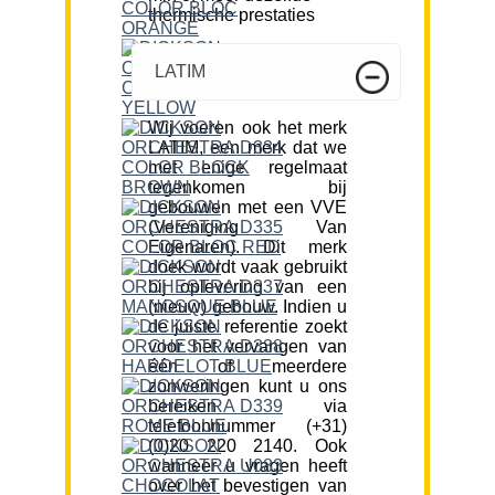
thermische prestaties
LATIM
Wij voeren ook het merk
LATIM, een merk dat we
met enige regelmaat
tegenkomen bij
gebouwen met een VVE
(Vereniging Van
Eigenaren). Dit merk
doek wordt vaak gebruikt
bij oplevering van een
(nieuw) gebouw. Indien u
de juiste referentie zoekt
voor het vervangen van
één of meerdere
zonweringen kunt u ons
bereiken via
telefoonnummer (+31)
(0)20 220 2140. Ook
wanneer u vragen heeft
over het bevestigen van