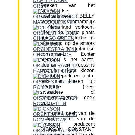
Doeken van het
Nederlandse
kwaliteitsmerk TIBELLY
worden ook voornamelijk
in Nederland verkocht.
Niet in de laatste plaats
omdat de collectie is
afgestemd op de smaak
van de Nederlandse
consument. Echter
hierdoor is het aantal
kleuren en dessins
waaruit u kunt kiezen
relatief beperkt en kunt u
ook niet kiezen uit
meerdere (lees:
zwaardere of
vlamvertragende) doek
typen.
Een groot deel van de
collectie komt van de
Franse producent
DICKSON CONSTANT
waardoor u veel van de