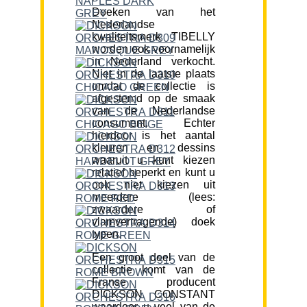
Doeken van het
Nederlandse
kwaliteitsmerk TIBELLY
worden ook voornamelijk
in Nederland verkocht.
Niet in de laatste plaats
omdat de collectie is
afgestemd op de smaak
van de Nederlandse
consument. Echter
hierdoor is het aantal
kleuren en dessins
waaruit u kunt kiezen
relatief beperkt en kunt u
ook niet kiezen uit
meerdere (lees:
zwaardere of
vlamvertragende) doek
typen.
Een groot deel van de
collectie komt van de
Franse producent
DICKSON CONSTANT
waardoor u veel van de