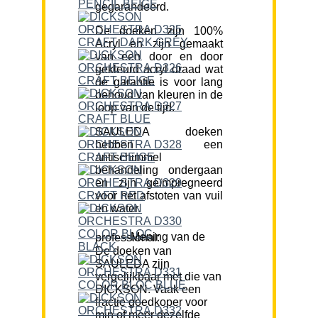
gegarandeerd.
De doeken zijn 100%
Acryl en zijn gemaakt
van een door en door
gekleurd acryl draad wat
de garantie is voor lang
behoud van kleuren in de
loop van de tijd.
SAULEDA doeken
hebben een
antischimmel
behandeling ondergaan
en zijn geïmpregneerd
voor het afstoten van vuil
en water.
Mening van de professional:
De doeken van
SAULEDA zijn
vergelijkbaar met die van
DICKSON. Vaak een
fractie goedkoper voor
min of meer dezelfde