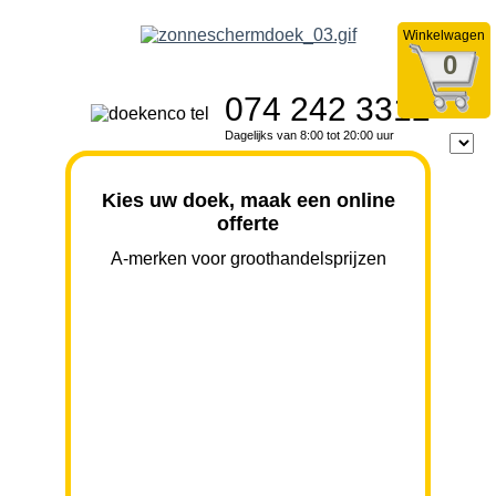
Winkelwagen
0
074 242 3312
Dagelijks van 8:00 tot 20:00 uur
Kies uw doek, maak een online
offerte
A-merken voor groothandelsprijzen
BREEDTE
UITVAL
HOOGTE