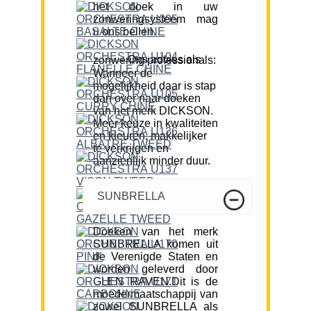
het doek in uw
zonweringsysteem mag
u ons bellen.
Ons advies als zonwering professionals:
Wanneer de
mogelijkheid daar is stap
dan over naar doeken
van het merk DICKSON.
Meer keuze in kwaliteiten
en kleuren, makkelijker
te verkrijgen en
aanzienlijk minder duur.
SUNBRELLA
Doeken van het merk
SUNBRELLA komen uit
de Verenigde Staten en
worden geleverd door
GLEN RAVEN.Dit is de
moedermaatschappij van
zowel SUNBRELLA als