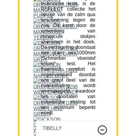
technische tests, is de
REFLECT collectie het
neusje van de zalm qua
bescherming tegen de
zon. Dit komt door de
verwerking van
minuscule stukjes
aluminium in het doek.
De verzegeling doorstaat
met glans een1000mm
“Schmerber vloeistof
kolom” test. Het
thermisch comfort is
ongeëvenaard doordat
een groot deel van de
zonnestraling wordt
weerspiegeld, waardoor
het doorlaten van
schadelijke straling tot
een minimum beperkt
wordt.
TIBELLY