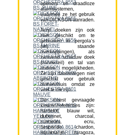
openers en draadloze
alarmsystemen,
waarmee ze het gebruik
van DICKSON aanraden.
Acryl doeken zijn ook
zeer geschikt om te
gebruiken in pergola’s
(vrij staande
overkappingen), als
zwevend schaduw doek
(zonnezeil) en tal van
andere mogelijkheden.
Ze zijn daarentegen niet
geschikt voor gebruik
binnenshuis omdat ze
veel te dik zijn.
De meest gevraagde
kleuren/referenties zijn:
hardelot, blauw wit,
dubonnet, charcoal,
sunbeam, ecru,
hesperide, chardon,
aquamarijn, zaragoza,