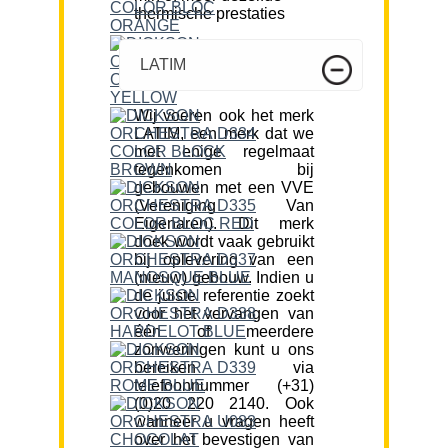
thermische prestaties
LATIM
Wij voeren ook het merk
LATIM, een merk dat we
met enige regelmaat
tegenkomen bij
gebouwen met een VVE
(Vereniging Van
Eigenaren). Dit merk
doek wordt vaak gebruikt
bij oplevering van een
(nieuw) gebouw. Indien u
de juiste referentie zoekt
voor het vervangen van
één of meerdere
zonweringen kunt u ons
bereiken via
telefoonnummer (+31)
(0)20 220 2140. Ook
wanneer u vragen heeft
over het bevestigen van