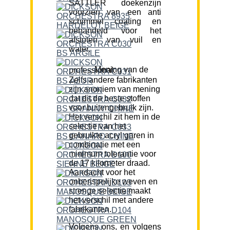
SATTLER doekenzijn
voorzien van een anti
schimmel coating en
behandeld voor het
afstoten van vuil en
water.
Mening van de professional:
Zelfs andere fabrikanten
zijn anoniem van mening
dat dit de beste stoffen
voor buitengebruik zijn.
Het verschil zit hem in de
selectie van het
gebruikte acryl garen in
combinatie met een
minimum tolerantie voor
de 17 kilometer draad.
Aandacht voor het
onberispelijke weven en
strenge selectie maakt
het verschil met andere
fabrikanten.
Volgens ons, en volgens