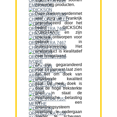
zonwering producten.
Deze doeken wordenmet
veel zorg in Frankrijk
geproduceerd door het
bedrijf DICKSON
CONSTANT en zijn
speciaal ontworpen voor
gebruik in
buitenzonwering. Het
eindproduct is kwalitatief
zeer hoogstaand.
Ze zijn gegarandeerd
voor 10 jaar,wat laat zien
dat het om doek van
uitstekende kwaliteit
gaat. Dit merk doek is
door de hoge treksterkte
goed in staat de
mechanische belasting
van een
zonweringsysteem
jarenlang te ondergaan
zonder te scheuren.