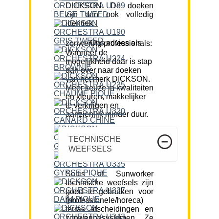
DICKSON. De doeken
zijn dan ook volledig
identiek.
Ons advies als zonwering professionals:
Wanneer de
mogelijkheid daar is stap
dan over naar doeken
van het merk DICKSON.
Meer keuze in kwaliteiten
en kleuren, makkelijker
te verkrijgen en
aanzienlijk minder duur.
TECHNISCHE
WEEFSELS
Soltis of Sunworker
technische weefsels zijn
goed te gebruiken voor
(professionele/horeca)
terras afscheidingen en
zonweringsystemen. Ze