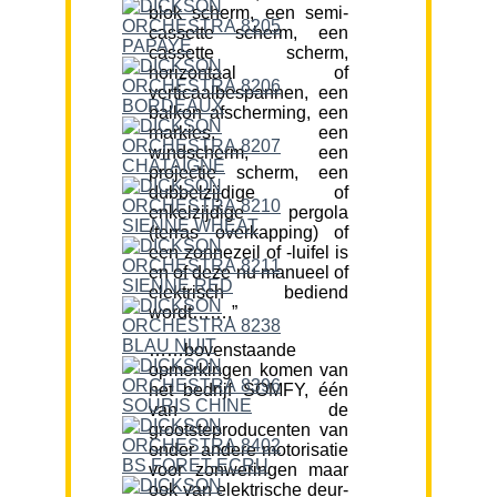
blok scherm, een semi-
cassette scherm, een
cassette scherm,
horizontaal of
verticaalbespannen, een
balkon afscherming, een
markies, een
windscherm, een
projectie scherm, een
dubbelzijdige of
enkelzijdige pergola
(terras overkapping) of
een zonnezeil of -luifel is
en of deze nu manueel of
elektrisch bediend
wordt…….”
……bovenstaande
opmerkingen komen van
het bedrijf SOMFY, één
van de
grootsteproducenten van
onder andere motorisatie
voor zonweringen maar
ook van elektrische deur-