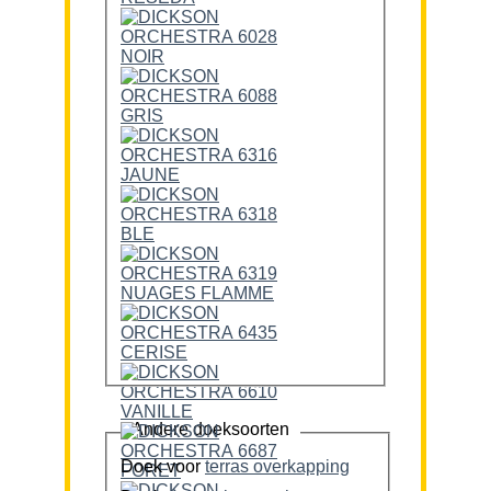
Andere doeksoorten
Doek voor
terras overkapping