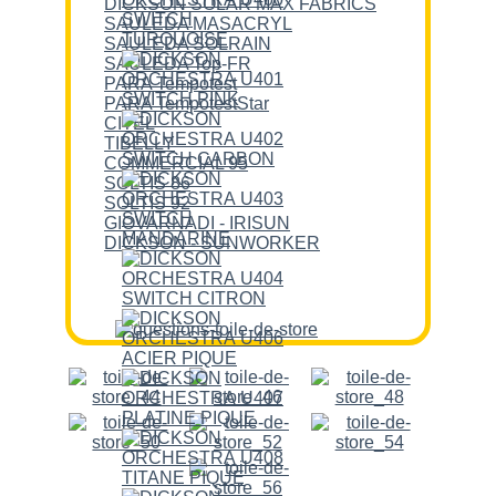
DICKSON SOLAR MAX FABRICS
SAULEDA MASACRYL
SAULEDA SOLRAIN
SAULEDA Top-FR
PARA Tempotest
PARA TempotestStar
CITEL
TIBELLY
COMMERCIAL 95
SOLTIS 86
SOLTIS 92
GIOVARNADI - IRISUN
DICKSON - SUNWORKER