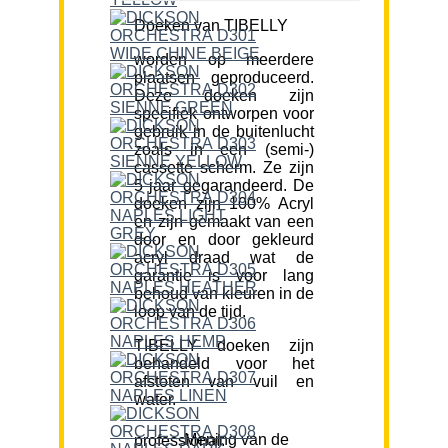
Doeken van TIBELLY
worden op meerdere
plaatsen geproduceerd.
Deze doeken zijn
specifiek ontworpen voor
gebruik in de buitenlucht
zoals in een (semi-)
cassette scherm. Ze zijn
5 jaar gegarandeerd. De
doeken zijn 100% Acryl
en zijn gemaakt van een
door en door gekleurd
acryl draad wat de
garantie is voor lang
behoud van kleuren in de
loop van de tijd.
TIBELLY doeken zijn
behandeld voor het
afstoten van vuil en
water.
Mening van de professional: