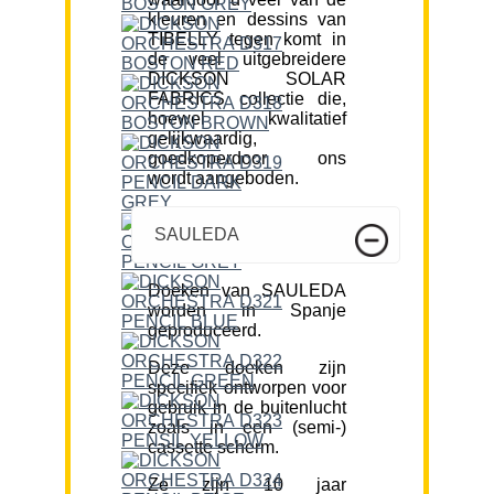
kleuren en dessins van
TIBELLY tegen komt in
de veel uitgebreidere
DICKSON SOLAR
FABRICS collectie die,
hoewel kwalitatief
gelijkwaardig,
goedkoperdoor ons
wordt aangeboden.
SAULEDA
Doeken van SAULEDA
worden in Spanje
geproduceerd.
Deze doeken zijn
specifiek ontworpen voor
gebruik in de buitenlucht
zoals in een (semi-)
cassette scherm.
Ze zijn 10 jaar