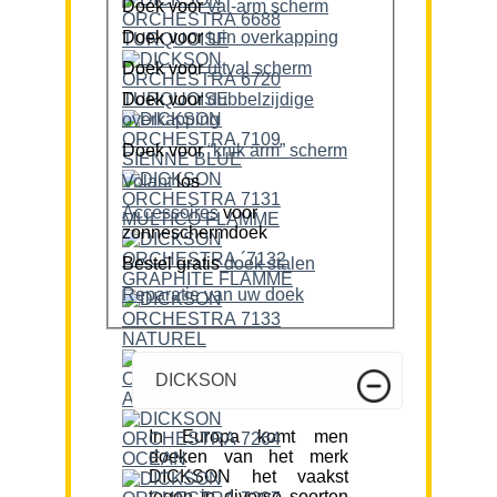
Doek voor
val-arm scherm
Doek voor
tuin overkapping
Doek voor
uitval scherm
Doek voor
dubbelzijdige
overkapping
Doek voor
“knik arm” scherm
Volant
los
Accessoires
voor
zonneschermdoek
Bestel gratis
doek stalen
Reparatie van uw doek
DICKSON
In Europa komt men
doeken van het merk
DICKSON het vaakst
tegen in diverse soorten