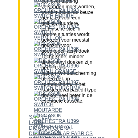
een overkapping
vervangen moet worden,
wordt meestal de keuze
gemaakt voor een
gelijke, duurdere,
technische stof. In
andere situaties wordt
gekozen voor meestal
gekozen voor,
goedkoper, acryl doek.
Technische, minder
dikke, acryl doeken zijn
perfect voor
balkon-/windafscherming
of een roll-up
zonnescherm. In het
laatste geval past dit type
doeken veel beter in de
eventuele cassette.
SATTLER
LATIM
DICKSON OPERA
DICKSON SOLAR FABRICS