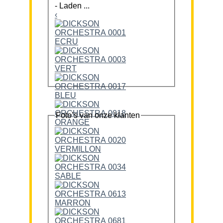
-
Laden ...
‹
Foto’s van onze klanten