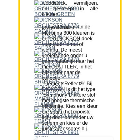
woodstock, vermiljoen,
en gestreept in alle
kleuren.
Mening van de professional:
Met bijna 300 kleuren is
er een DICKSON doek
voor ieder terras of
woning. De meest
veeleisende onder u
gaan natuurlijk naar het
merk SATTLER, in het
bijzonder naar de
collectie
“ElementsReflect®” Bij
DICKSON is dit het type
“Symphony”Dikkere stof
met hoogste thermische
efficiëntie. Kies een kleur
die voor u het mooiste
licht door laat onder uw
scherm en kies er de
juiste accessores bij.