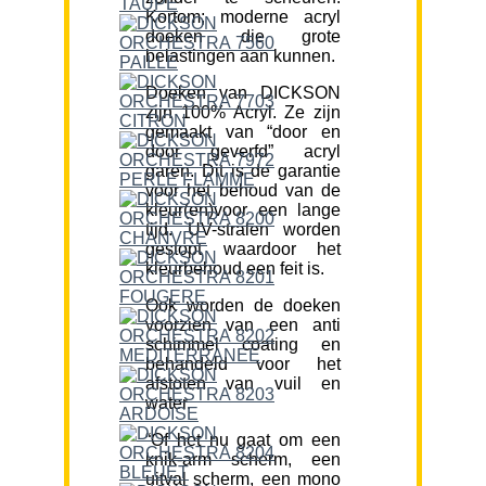
Kortom; moderne acryl
doeken die grote
belastingen aan kunnen.
Doeken van DICKSON
zijn 100% Acryl. Ze zijn
gemaakt van “door en
door geverfd” acryl
garen. Dit is de garantie
voor het behoud van de
kleur(en)voor een lange
tijd. UV-stralen worden
gestopt waardoor het
kleurbehoud een feit is.
Ook worden de doeken
voorzien van een anti
schimmel coating en
behandeld voor het
afstoten van vuil en
water.
“Of het nu gaat om een
knik-arm scherm, een
uitval scherm, een mono