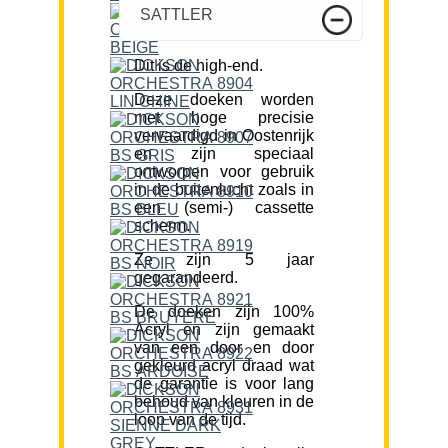
SATTLER
Dit is de high-end.
Deze doeken worden
met hoge precisie
vervaardigd in Oostenrijk
en zijn speciaal
ontworpen voor gebruik
in de buitenlucht zoals in
een (semi-) cassette
scherm.
Ze zijn 5 jaar
gegarandeerd.
De doeken zijn 100%
Acryl en zijn gemaakt
van een door en door
gekleurd acryl draad wat
de garantie is voor lang
behoud van kleuren in de
loop van de tijd.