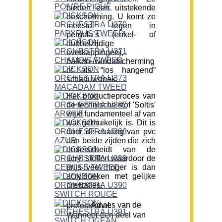
bieden een uitstekende
bescherming. U komt ze
meestal tegen in
pergola’s (enkel- of
dubbelzijdige
overkappingen),
balkon-/windafscherming
of als “los hangend”
schaduwdoek.
Het productieproces van
de technische stof 'Soltis'
wijkt fundamenteel af van
wat gebruikelijk is. Dit is
door de coating van pvc
aan beide zijden die zich
onderscheidt van de
acryl stoffen waardoor de
prijs veel hoger is dan
acryldoeken met gelijke
prestaties.
Advies van de professional:
Wanneer een deel van