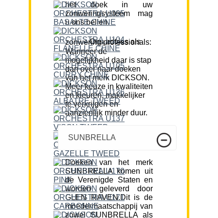
het doek in uw
zonweringsysteem mag
u ons bellen.
Ons advies als zonwering professionals:
Wanneer de
mogelijkheid daar is stap
dan over naar doeken
van het merk DICKSON.
Meer keuze in kwaliteiten
en kleuren, makkelijker
te verkrijgen en
aanzienlijk minder duur.
SUNBRELLA
Doeken van het merk
SUNBRELLA komen uit
de Verenigde Staten en
worden geleverd door
GLEN RAVEN.Dit is de
moedermaatschappij van
zowel SUNBRELLA als