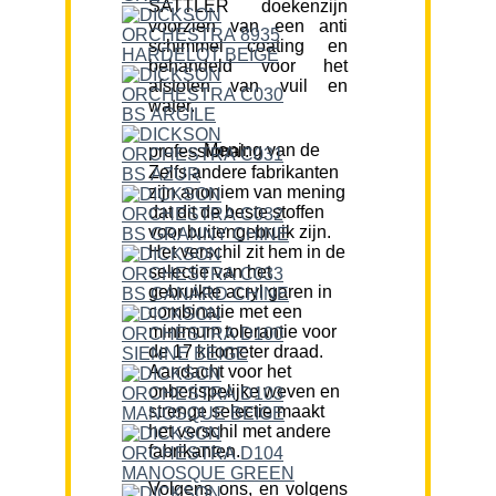
SATTLER doekenzijn
voorzien van een anti
schimmel coating en
behandeld voor het
afstoten van vuil en
water.
Mening van de professional:
Zelfs andere fabrikanten
zijn anoniem van mening
dat dit de beste stoffen
voor buitengebruik zijn.
Het verschil zit hem in de
selectie van het
gebruikte acryl garen in
combinatie met een
minimum tolerantie voor
de 17 kilometer draad.
Aandacht voor het
onberispelijke weven en
strenge selectie maakt
het verschil met andere
fabrikanten.
Volgens ons, en volgens