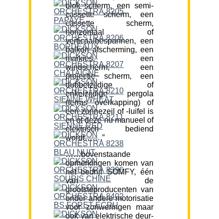
blok scherm, een semi-
cassette scherm, een
cassette scherm,
horizontaal of
verticaalbespannen, een
balkon afscherming, een
markies, een
windscherm, een
projectie scherm, een
dubbelzijdige of
enkelzijdige pergola
(terras overkapping) of
een zonnezeil of -luifel is
en of deze nu manueel of
elektrisch bediend
wordt…….”
……bovenstaande
opmerkingen komen van
het bedrijf SOMFY, één
van de
grootsteproducenten van
onder andere motorisatie
voor zonweringen maar
ook van elektrische deur-