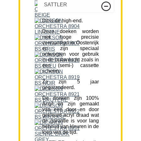
SATTLER
Dit is de high-end.
Deze doeken worden
met hoge precisie
vervaardigd in Oostenrijk
en zijn speciaal
ontworpen voor gebruik
in de buitenlucht zoals in
een (semi-) cassette
scherm.
Ze zijn 5 jaar
gegarandeerd.
De doeken zijn 100%
Acryl en zijn gemaakt
van een door en door
gekleurd acryl draad wat
de garantie is voor lang
behoud van kleuren in de
loop van de tijd.