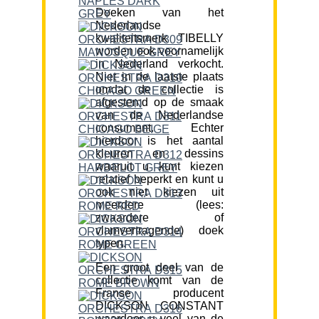
Doeken van het
Nederlandse
kwaliteitsmerk TIBELLY
worden ook voornamelijk
in Nederland verkocht.
Niet in de laatste plaats
omdat de collectie is
afgestemd op de smaak
van de Nederlandse
consument. Echter
hierdoor is het aantal
kleuren en dessins
waaruit u kunt kiezen
relatief beperkt en kunt u
ook niet kiezen uit
meerdere (lees:
zwaardere of
vlamvertragende) doek
typen.
Een groot deel van de
collectie komt van de
Franse producent
DICKSON CONSTANT
waardoor u veel van de