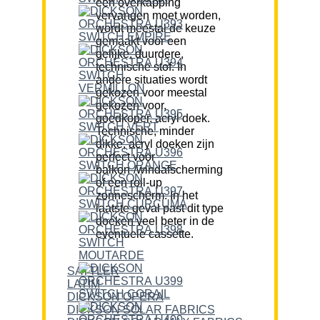
een overkapping
vervangen moet worden,
wordt meestal de keuze
gemaakt voor een
gelijke, duurdere,
technische stof. In
andere situaties wordt
gekozen voor meestal
gekozen voor,
goedkoper, acryl doek.
Technische, minder
dikke, acryl doeken zijn
perfect voor
balkon-/windafscherming
of een roll-up
zonnescherm. In het
laatste geval past dit type
doeken veel beter in de
eventuele cassette.
SATTLER
LATIM
DICKSON OPERA
DICKSON SOLAR FABRICS