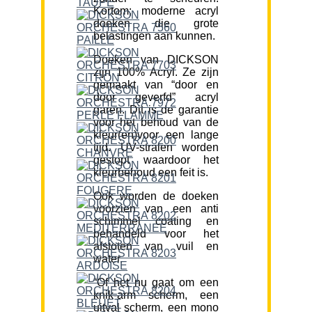
Kortom; moderne acryl
doeken die grote
belastingen aan kunnen.
Doeken van DICKSON
zijn 100% Acryl. Ze zijn
gemaakt van “door en
door geverfd” acryl
garen. Dit is de garantie
voor het behoud van de
kleur(en)voor een lange
tijd. UV-stralen worden
gestopt waardoor het
kleurbehoud een feit is.
Ook worden de doeken
voorzien van een anti
schimmel coating en
behandeld voor het
afstoten van vuil en
water.
“Of het nu gaat om een
knik-arm scherm, een
uitval scherm, een mono