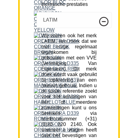
thermische prestaties
LATIM
Wij voeren ook het merk
LATIM, een merk dat we
met enige regelmaat
tegenkomen bij
gebouwen met een VVE
(Vereniging Van
Eigenaren). Dit merk
doek wordt vaak gebruikt
bij oplevering van een
(nieuw) gebouw. Indien u
de juiste referentie zoekt
voor het vervangen van
één of meerdere
zonweringen kunt u ons
bereiken via
telefoonnummer (+31)
(0)20 220 2140. Ook
wanneer u vragen heeft
over het bevestigen van