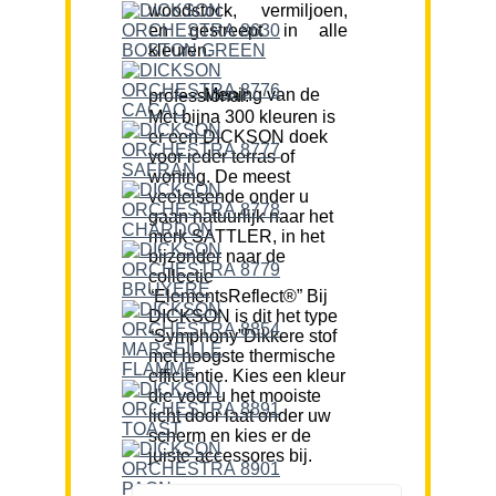
woodstock, vermiljoen,
en gestreept in alle
kleuren.
Mening van de professional:
Met bijna 300 kleuren is
er een DICKSON doek
voor ieder terras of
woning. De meest
veeleisende onder u
gaan natuurlijk naar het
merk SATTLER, in het
bijzonder naar de
collectie
“ElementsReflect®” Bij
DICKSON is dit het type
“Symphony”Dikkere stof
met hoogste thermische
efficiëntie. Kies een kleur
die voor u het mooiste
licht door laat onder uw
scherm en kies er de
juiste accessores bij.