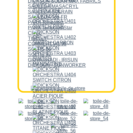
DICKSON SOLAR MAX FABRICS
SAULEDA MASACRYL
SAULEDA SOLRAIN
SAULEDA Top-FR
PARA Tempotest
PARA TempotestStar
CITEL
TIBELLY
COMMERCIAL 95
SOLTIS 86
SOLTIS 92
GIOVARNADI - IRISUN
DICKSON - SUNWORKER