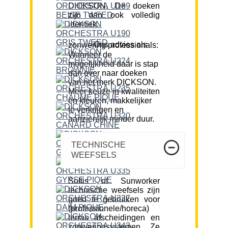
DICKSON. De doeken
zijn dan ook volledig
identiek.
Ons advies als zonwering professionals:
Wanneer de
mogelijkheid daar is stap
dan over naar doeken
van het merk DICKSON.
Meer keuze in kwaliteiten
en kleuren, makkelijker
te verkrijgen en
aanzienlijk minder duur.
TECHNISCHE
WEEFSELS
Soltis of Sunworker
technische weefsels zijn
goed te gebruiken voor
(professionele/horeca)
terras afscheidingen en
zonweringsystemen. Ze