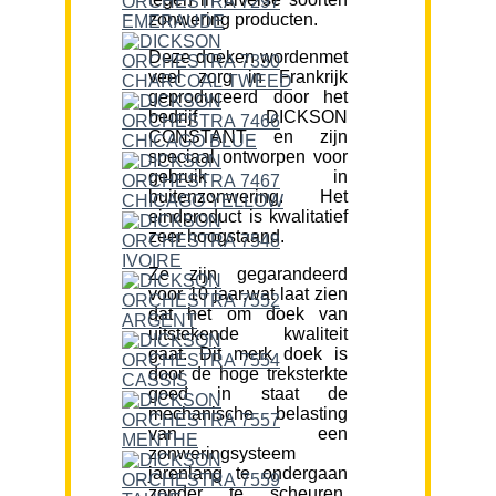
zonwering producten.
Deze doeken wordenmet
veel zorg in Frankrijk
geproduceerd door het
bedrijf DICKSON
CONSTANT en zijn
speciaal ontworpen voor
gebruik in
buitenzonwering. Het
eindproduct is kwalitatief
zeer hoogstaand.
Ze zijn gegarandeerd
voor 10 jaar,wat laat zien
dat het om doek van
uitstekende kwaliteit
gaat. Dit merk doek is
door de hoge treksterkte
goed in staat de
mechanische belasting
van een
zonweringsysteem
jarenlang te ondergaan
zonder te scheuren.