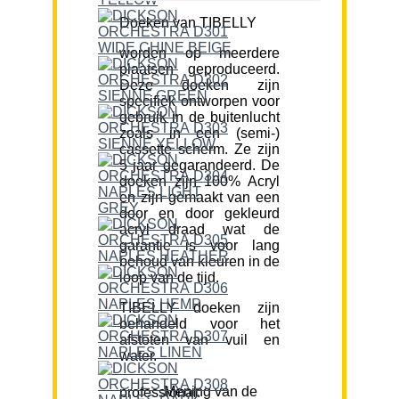
Doeken van TIBELLY
worden op meerdere
plaatsen geproduceerd.
Deze doeken zijn
specifiek ontworpen voor
gebruik in de buitenlucht
zoals in een (semi-)
cassette scherm. Ze zijn
5 jaar gegarandeerd. De
doeken zijn 100% Acryl
en zijn gemaakt van een
door en door gekleurd
acryl draad wat de
garantie is voor lang
behoud van kleuren in de
loop van de tijd.
TIBELLY doeken zijn
behandeld voor het
afstoten van vuil en
water.
Mening van de professional: