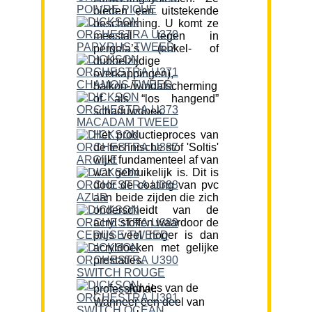
bieden een uitstekende
bescherming. U komt ze
meestal tegen in
pergola’s (enkel- of
dubbelzijdige
overkappingen),
balkon-/windafscherming
of als “los hangend”
schaduwdoek.
Het productieproces van
de technische stof 'Soltis'
wijkt fundamenteel af van
wat gebruikelijk is. Dit is
door de coating van pvc
aan beide zijden die zich
onderscheidt van de
acryl stoffen waardoor de
prijs veel hoger is dan
acryldoeken met gelijke
prestaties.
Advies van de professional:
Wanneer een deel van