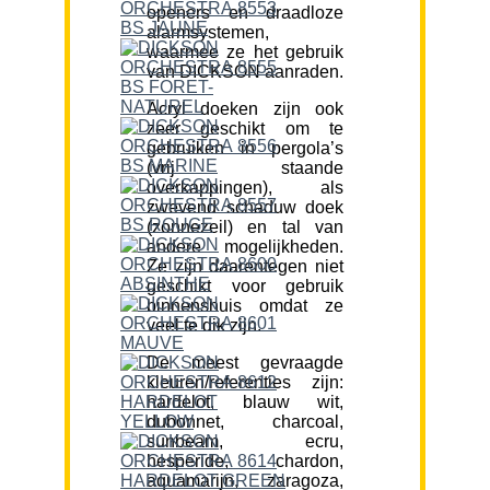
openers en draadloze
alarmsystemen,
waarmee ze het gebruik
van DICKSON aanraden.
Acryl doeken zijn ook
zeer geschikt om te
gebruiken in pergola’s
(vrij staande
overkappingen), als
zwevend schaduw doek
(zonnezeil) en tal van
andere mogelijkheden.
Ze zijn daarentegen niet
geschikt voor gebruik
binnenshuis omdat ze
veel te dik zijn.
De meest gevraagde
kleuren/referenties zijn:
hardelot, blauw wit,
dubonnet, charcoal,
sunbeam, ecru,
hesperide, chardon,
aquamarijn, zaragoza,