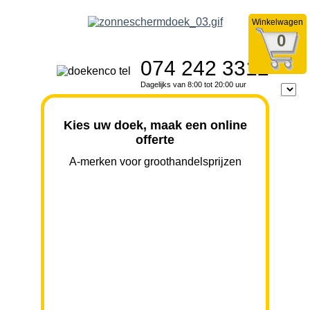
Winkelwagen
0
074 242 3312
Dagelijks van 8:00 tot 20:00 uur
Kies uw doek, maak een online
offerte
A-merken voor groothandelsprijzen
BREEDTE
UITVAL
HOOGTE