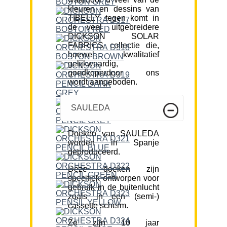
kleuren en dessins van
TIBELLY tegen komt in
de veel uitgebreidere
DICKSON SOLAR
FABRICS collectie die,
hoewel kwalitatief
gelijkwaardig,
goedkoperdoor ons
wordt aangeboden.
SAULEDA
Doeken van SAULEDA
worden in Spanje
geproduceerd.
Deze doeken zijn
specifiek ontworpen voor
gebruik in de buitenlucht
zoals in een (semi-)
cassette scherm.
Ze zijn 10 jaar