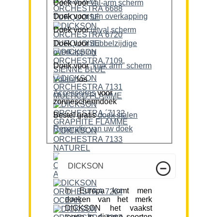
Doek voor
val-arm scherm
Doek voor
tuin overkapping
Doek voor
uitval scherm
Doek voor
dubbelzijdige
overkapping
Doek voor
“knik arm” scherm
Volant
los
Accessoires
voor
zonneschermdoek
Bestel gratis
doek stalen
Reparatie van uw doek
DICKSON
In Europa komt men
doeken van het merk
DICKSON het vaakst
tegen in diverse soorten