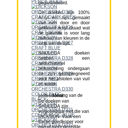
gegarandeerd.
De doeken zijn 100%
Acryl en zijn gemaakt
van een door en door
gekleurd acryl draad wat
de garantie is voor lang
behoud van kleuren in de
loop van de tijd.
SAULEDA doeken
hebben een
antischimmel
behandeling ondergaan
en zijn geïmpregneerd
voor het afstoten van vuil
en water.
Mening van de professional:
De doeken van
SAULEDA zijn
vergelijkbaar met die van
DICKSON. Vaak een
fractie goedkoper voor
min of meer dezelfde