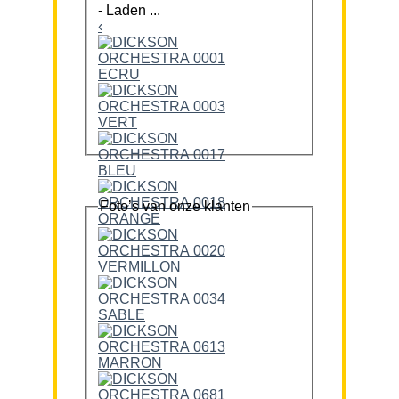
-
Laden ...
‹
Foto’s van onze klanten