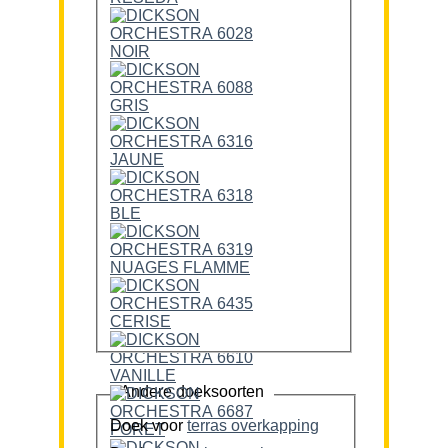
Andere doeksoorten
Doek voor
terras overkapping