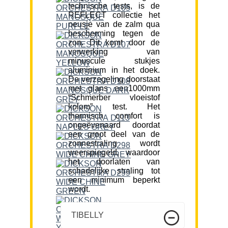
technische tests, is de
REFLECT collectie het
neusje van de zalm qua
bescherming tegen de
zon. Dit komt door de
verwerking van
minuscule stukjes
aluminium in het doek.
De verzegeling doorstaat
met glans een1000mm
“Schmerber vloeistof
kolom” test. Het
thermisch comfort is
ongeëvenaard doordat
een groot deel van de
zonnestraling wordt
weerspiegeld, waardoor
het doorlaten van
schadelijke straling tot
een minimum beperkt
wordt.
TIBELLY