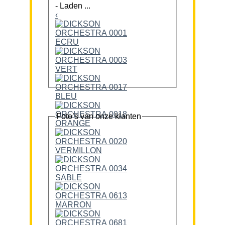
-
Laden ...
‹
Foto’s van onze klanten