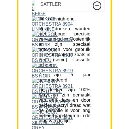
SATTLER
Dit is de high-end.
Deze doeken worden
met hoge precisie
vervaardigd in Oostenrijk
en zijn speciaal
ontworpen voor gebruik
in de buitenlucht zoals in
een (semi-) cassette
scherm.
Ze zijn 5 jaar
gegarandeerd.
De doeken zijn 100%
Acryl en zijn gemaakt
van een door en door
gekleurd acryl draad wat
de garantie is voor lang
behoud van kleuren in de
loop van de tijd.