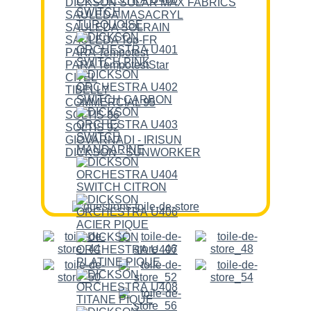
DICKSON SOLAR MAX FABRICS
SAULEDA MASACRYL
SAULEDA SOLRAIN
SAULEDA Top-FR
PARA Tempotest
PARA TempotestStar
CITEL
TIBELLY
COMMERCIAL 95
SOLTIS 86
SOLTIS 92
GIOVARNADI - IRISUN
DICKSON - SUNWORKER