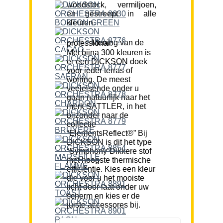
woodstock, vermiljoen,
en gestreept in alle
kleuren.
Mening van de professional:
Met bijna 300 kleuren is
er een DICKSON doek
voor ieder terras of
woning. De meest
veeleisende onder u
gaan natuurlijk naar het
merk SATTLER, in het
bijzonder naar de
collectie
“ElementsReflect®” Bij
DICKSON is dit het type
“Symphony”Dikkere stof
met hoogste thermische
efficiëntie. Kies een kleur
die voor u het mooiste
licht door laat onder uw
scherm en kies er de
juiste accessores bij.