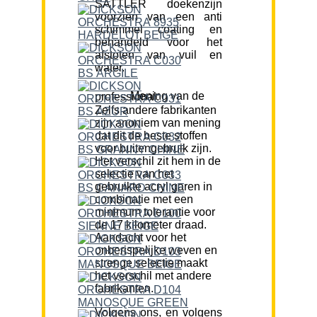
SATTLER doekenzijn
voorzien van een anti
schimmel coating en
behandeld voor het
afstoten van vuil en
water.
Mening van de professional:
Zelfs andere fabrikanten
zijn anoniem van mening
dat dit de beste stoffen
voor buitengebruik zijn.
Het verschil zit hem in de
selectie van het
gebruikte acryl garen in
combinatie met een
minimum tolerantie voor
de 17 kilometer draad.
Aandacht voor het
onberispelijke weven en
strenge selectie maakt
het verschil met andere
fabrikanten.
Volgens ons, en volgens