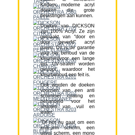
Kortom; moderne acryl
doeken die grote
belastingen aan kunnen.
Doeken van DICKSON
zijn 100% Acryl. Ze zijn
gemaakt van “door en
door geverfd” acryl
garen. Dit is de garantie
voor het behoud van de
kleur(en)voor een lange
tijd. UV-stralen worden
gestopt waardoor het
kleurbehoud een feit is.
Ook worden de doeken
voorzien van een anti
schimmel coating en
behandeld voor het
afstoten van vuil en
water.
“Of het nu gaat om een
knik-arm scherm, een
uitval scherm, een mono