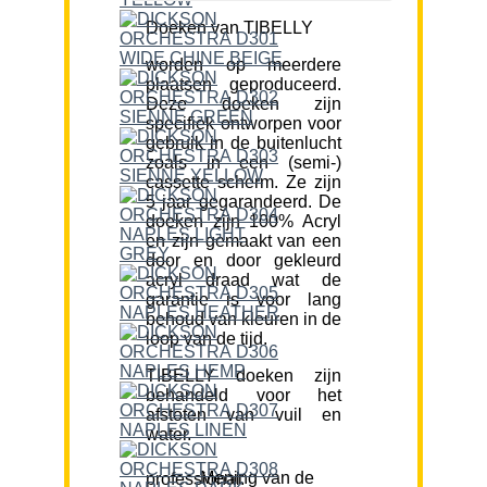
Doeken van TIBELLY
worden op meerdere
plaatsen geproduceerd.
Deze doeken zijn
specifiek ontworpen voor
gebruik in de buitenlucht
zoals in een (semi-)
cassette scherm. Ze zijn
5 jaar gegarandeerd. De
doeken zijn 100% Acryl
en zijn gemaakt van een
door en door gekleurd
acryl draad wat de
garantie is voor lang
behoud van kleuren in de
loop van de tijd.
TIBELLY doeken zijn
behandeld voor het
afstoten van vuil en
water.
Mening van de professional: