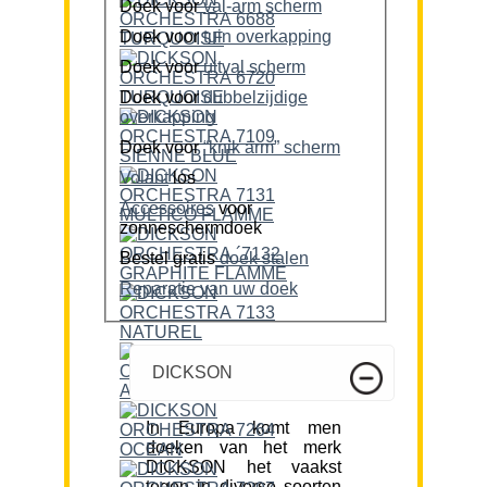
Doek voor
val-arm scherm
Doek voor
tuin overkapping
Doek voor
uitval scherm
Doek voor
dubbelzijdige
overkapping
Doek voor
“knik arm” scherm
Volant
los
Accessoires
voor
zonneschermdoek
Bestel gratis
doek stalen
Reparatie van uw doek
DICKSON
In Europa komt men
doeken van het merk
DICKSON het vaakst
tegen in diverse soorten