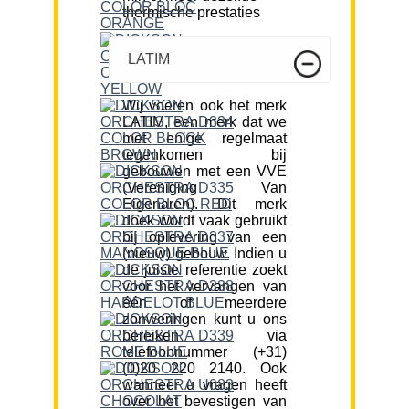
thermische prestaties
LATIM
Wij voeren ook het merk
LATIM, een merk dat we
met enige regelmaat
tegenkomen bij
gebouwen met een VVE
(Vereniging Van
Eigenaren). Dit merk
doek wordt vaak gebruikt
bij oplevering van een
(nieuw) gebouw. Indien u
de juiste referentie zoekt
voor het vervangen van
één of meerdere
zonweringen kunt u ons
bereiken via
telefoonnummer (+31)
(0)20 220 2140. Ook
wanneer u vragen heeft
over het bevestigen van