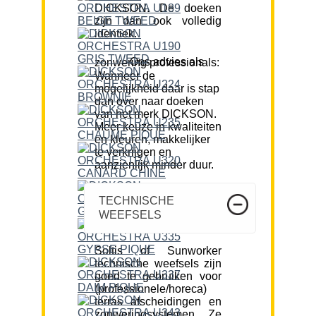
DICKSON. De doeken
zijn dan ook volledig
identiek.
Ons advies als zonwering professionals:
Wanneer de
mogelijkheid daar is stap
dan over naar doeken
van het merk DICKSON.
Meer keuze in kwaliteiten
en kleuren, makkelijker
te verkrijgen en
aanzienlijk minder duur.
TECHNISCHE
WEEFSELS
Soltis of Sunworker
technische weefsels zijn
goed te gebruiken voor
(professionele/horeca)
terras afscheidingen en
zonweringsystemen. Ze