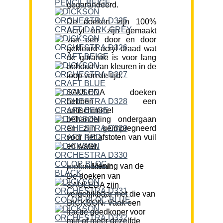
gegarandeerd.
De doeken zijn 100%
Acryl en zijn gemaakt
van een door en door
gekleurd acryl draad wat
de garantie is voor lang
behoud van kleuren in de
loop van de tijd.
SAULEDA doeken
hebben een
antischimmel
behandeling ondergaan
en zijn geïmpregneerd
voor het afstoten van vuil
en water.
Mening van de professional:
De doeken van
SAULEDA zijn
vergelijkbaar met die van
DICKSON. Vaak een
fractie goedkoper voor
min of meer dezelfde