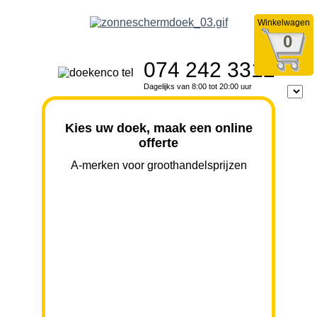
Winkelwagen
0
074 242 3312
Dagelijks van 8:00 tot 20:00 uur
Kies uw doek, maak een online
offerte
A-merken voor groothandelsprijzen
BREEDTE
UITVAL
HOOGTE