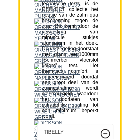
technische tests, is de
REFLECT collectie het
neusje van de zalm qua
bescherming tegen de
zon. Dit komt door de
verwerking van
minuscule stukjes
aluminium in het doek.
De verzegeling doorstaat
met glans een1000mm
“Schmerber vloeistof
kolom” test. Het
thermisch comfort is
ongeëvenaard doordat
een groot deel van de
zonnestraling wordt
weerspiegeld, waardoor
het doorlaten van
schadelijke straling tot
een minimum beperkt
wordt.
TIBELLY