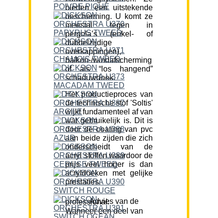
bieden een uitstekende
bescherming. U komt ze
meestal tegen in
pergola’s (enkel- of
dubbelzijdige
overkappingen),
balkon-/windafscherming
of als “los hangend”
schaduwdoek.
Het productieproces van
de technische stof 'Soltis'
wijkt fundamenteel af van
wat gebruikelijk is. Dit is
door de coating van pvc
aan beide zijden die zich
onderscheidt van de
acryl stoffen waardoor de
prijs veel hoger is dan
acryldoeken met gelijke
prestaties.
Advies van de professional:
Wanneer een deel van