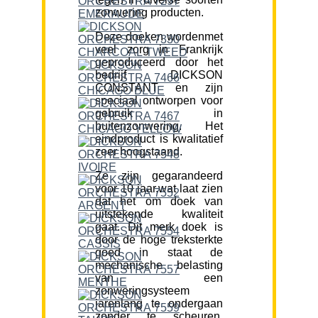
zonwering producten.
Deze doeken wordenmet
veel zorg in Frankrijk
geproduceerd door het
bedrijf DICKSON
CONSTANT en zijn
speciaal ontworpen voor
gebruik in
buitenzonwering. Het
eindproduct is kwalitatief
zeer hoogstaand.
Ze zijn gegarandeerd
voor 10 jaar,wat laat zien
dat het om doek van
uitstekende kwaliteit
gaat. Dit merk doek is
door de hoge treksterkte
goed in staat de
mechanische belasting
van een
zonweringsysteem
jarenlang te ondergaan
zonder te scheuren.