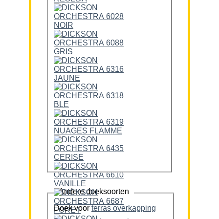
Andere doeksoorten
Doek voor
terras overkapping