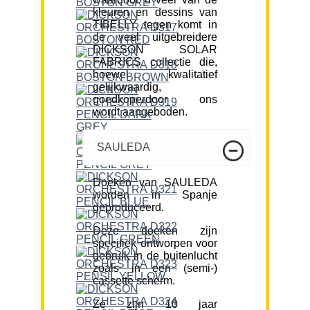
kleuren en dessins van
TIBELLY tegen komt in
de veel uitgebreidere
DICKSON SOLAR
FABRICS collectie die,
hoewel kwalitatief
gelijkwaardig,
goedkoperdoor ons
wordt aangeboden.
SAULEDA
Doeken van SAULEDA
worden in Spanje
geproduceerd.
Deze doeken zijn
specifiek ontworpen voor
gebruik in de buitenlucht
zoals in een (semi-)
cassette scherm.
Ze zijn 10 jaar