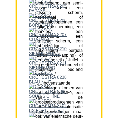
blok scherm, een semi-
cassette scherm, een
cassette scherm,
horizontaal of
verticaalbespannen, een
balkon afscherming, een
markies, een
windscherm, een
projectie scherm, een
dubbelzijdige of
enkelzijdige pergola
(terras overkapping) of
een zonnezeil of -luifel is
en of deze nu manueel of
elektrisch bediend
wordt…….”
……bovenstaande
opmerkingen komen van
het bedrijf SOMFY, één
van de
grootsteproducenten van
onder andere motorisatie
voor zonweringen maar
ook van elektrische deur-