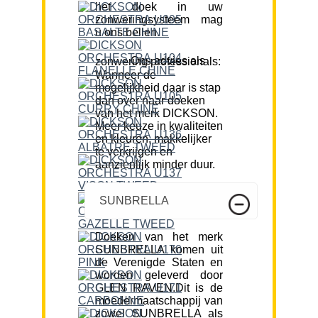
het doek in uw
zonweringsysteem mag
u ons bellen.
Ons advies als zonwering professionals:
Wanneer de
mogelijkheid daar is stap
dan over naar doeken
van het merk DICKSON.
Meer keuze in kwaliteiten
en kleuren, makkelijker
te verkrijgen en
aanzienlijk minder duur.
SUNBRELLA
Doeken van het merk
SUNBRELLA komen uit
de Verenigde Staten en
worden geleverd door
GLEN RAVEN.Dit is de
moedermaatschappij van
zowel SUNBRELLA als