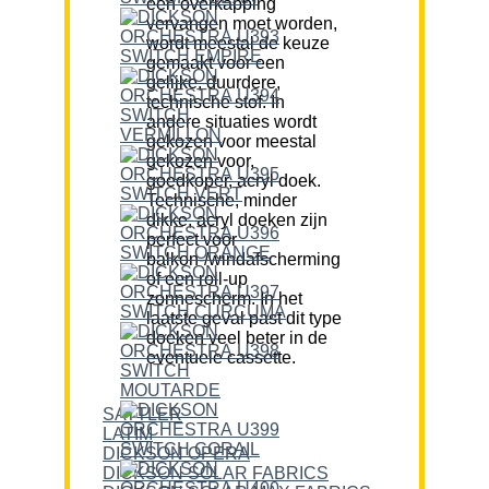
een overkapping
vervangen moet worden,
wordt meestal de keuze
gemaakt voor een
gelijke, duurdere,
technische stof. In
andere situaties wordt
gekozen voor meestal
gekozen voor,
goedkoper, acryl doek.
Technische, minder
dikke, acryl doeken zijn
perfect voor
balkon-/windafscherming
of een roll-up
zonnescherm. In het
laatste geval past dit type
doeken veel beter in de
eventuele cassette.
SATTLER
LATIM
DICKSON OPERA
DICKSON SOLAR FABRICS