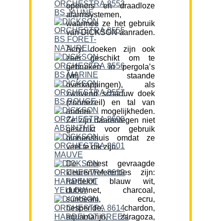
openers en draadloze
alarmsystemen,
waarmee ze het gebruik
van DICKSON aanraden.
Acryl doeken zijn ook
zeer geschikt om te
gebruiken in pergola’s
(vrij staande
overkappingen), als
zwevend schaduw doek
(zonnezeil) en tal van
andere mogelijkheden.
Ze zijn daarentegen niet
geschikt voor gebruik
binnenshuis omdat ze
veel te dik zijn.
De meest gevraagde
kleuren/referenties zijn:
hardelot, blauw wit,
dubonnet, charcoal,
sunbeam, ecru,
hesperide, chardon,
aquamarijn, zaragoza,