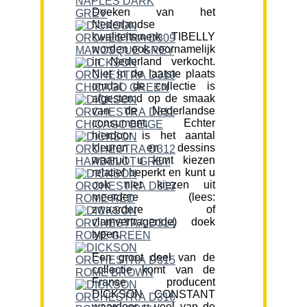
Doeken van het
Nederlandse
kwaliteitsmerk TIBELLY
worden ook voornamelijk
in Nederland verkocht.
Niet in de laatste plaats
omdat de collectie is
afgestemd op de smaak
van de Nederlandse
consument. Echter
hierdoor is het aantal
kleuren en dessins
waaruit u kunt kiezen
relatief beperkt en kunt u
ook niet kiezen uit
meerdere (lees:
zwaardere of
vlamvertragende) doek
typen.
Een groot deel van de
collectie komt van de
Franse producent
DICKSON CONSTANT
waardoor u veel van de