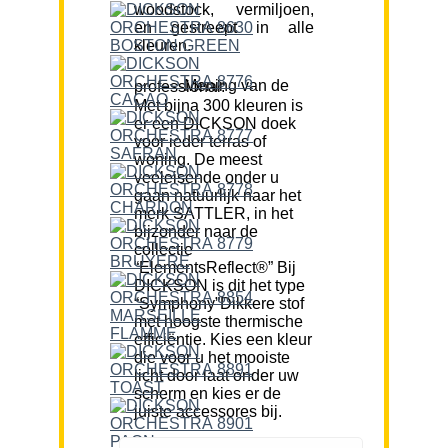
woodstock, vermiljoen,
en gestreept in alle
kleuren.
Mening van de professional:
Met bijna 300 kleuren is
er een DICKSON doek
voor ieder terras of
woning. De meest
veeleisende onder u
gaan natuurlijk naar het
merk SATTLER, in het
bijzonder naar de
collectie
“ElementsReflect®” Bij
DICKSON is dit het type
“Symphony”Dikkere stof
met hoogste thermische
efficiëntie. Kies een kleur
die voor u het mooiste
licht door laat onder uw
scherm en kies er de
juiste accessores bij.