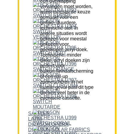
een overkapping
vervangen moet worden,
wordt meestal de keuze
gemaakt voor een
gelijke, duurdere,
technische stof. In
andere situaties wordt
gekozen voor meestal
gekozen voor,
goedkoper, acryl doek.
Technische, minder
dikke, acryl doeken zijn
perfect voor
balkon-/windafscherming
of een roll-up
zonnescherm. In het
laatste geval past dit type
doeken veel beter in de
eventuele cassette.
SATTLER
LATIM
DICKSON OPERA
DICKSON SOLAR FABRICS