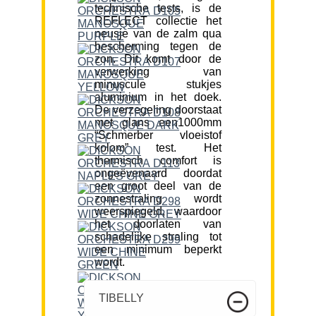
technische tests, is de
REFLECT collectie het
neusje van de zalm qua
bescherming tegen de
zon. Dit komt door de
verwerking van
minuscule stukjes
aluminium in het doek.
De verzegeling doorstaat
met glans een1000mm
“Schmerber vloeistof
kolom” test. Het
thermisch comfort is
ongeëvenaard doordat
een groot deel van de
zonnestraling wordt
weerspiegeld, waardoor
het doorlaten van
schadelijke straling tot
een minimum beperkt
wordt.
TIBELLY