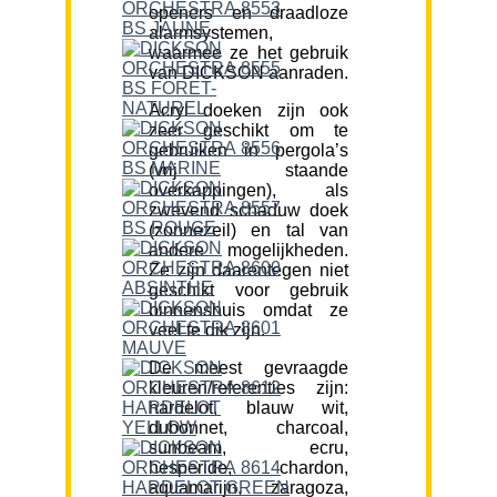
openers en draadloze
alarmsystemen,
waarmee ze het gebruik
van DICKSON aanraden.
Acryl doeken zijn ook
zeer geschikt om te
gebruiken in pergola’s
(vrij staande
overkappingen), als
zwevend schaduw doek
(zonnezeil) en tal van
andere mogelijkheden.
Ze zijn daarentegen niet
geschikt voor gebruik
binnenshuis omdat ze
veel te dik zijn.
De meest gevraagde
kleuren/referenties zijn:
hardelot, blauw wit,
dubonnet, charcoal,
sunbeam, ecru,
hesperide, chardon,
aquamarijn, zaragoza,