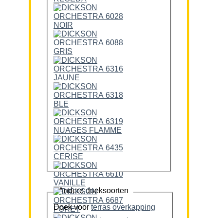
Andere doeksoorten
Doek voor
terras overkapping