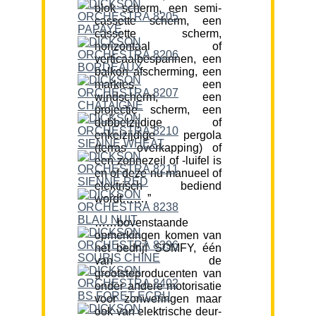
blok scherm, een semi-
cassette scherm, een
cassette scherm,
horizontaal of
verticaalbespannen, een
balkon afscherming, een
markies, een
windscherm, een
projectie scherm, een
dubbelzijdige of
enkelzijdige pergola
(terras overkapping) of
een zonnezeil of -luifel is
en of deze nu manueel of
elektrisch bediend
wordt…….”
……bovenstaande
opmerkingen komen van
het bedrijf SOMFY, één
van de
grootsteproducenten van
onder andere motorisatie
voor zonweringen maar
ook van elektrische deur-