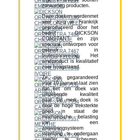
zonwering producten.
Deze doeken wordenmet
veel zorg in Frankrijk
geproduceerd door het
bedrijf DICKSON
CONSTANT en zijn
speciaal ontworpen voor
gebruik in
buitenzonwering. Het
eindproduct is kwalitatief
zeer hoogstaand.
Ze zijn gegarandeerd
voor 10 jaar,wat laat zien
dat het om doek van
uitstekende kwaliteit
gaat. Dit merk doek is
door de hoge treksterkte
goed in staat de
mechanische belasting
van een
zonweringsysteem
jarenlang te ondergaan
zonder te scheuren.