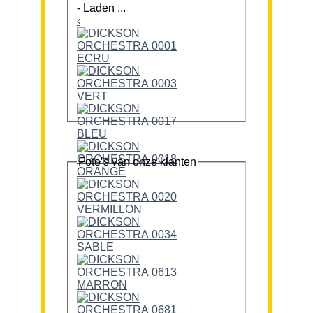
-
Laden ...
‹
Foto’s van onze klanten