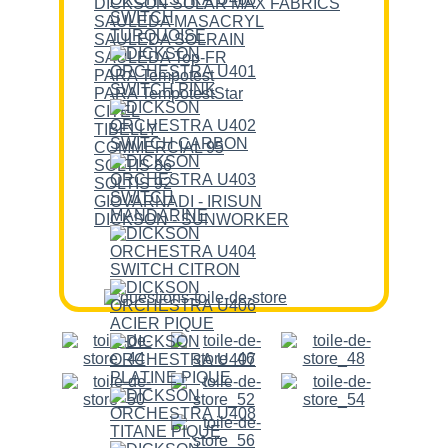
DICKSON SOLAR MAX FABRICS
SAULEDA MASACRYL
SAULEDA SOLRAIN
SAULEDA Top-FR
PARA Tempotest
PARA TempotestStar
CITEL
TIBELLY
COMMERCIAL 95
SOLTIS 86
SOLTIS 92
GIOVARNADI - IRISUN
DICKSON - SUNWORKER