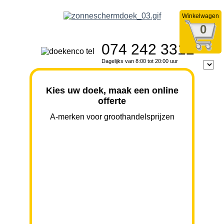
Winkelwagen
0
074 242 3312
Dagelijks van 8:00 tot 20:00 uur
Kies uw doek, maak een online
offerte
A-merken voor groothandelsprijzen
BREEDTE
UITVAL
HOOGTE