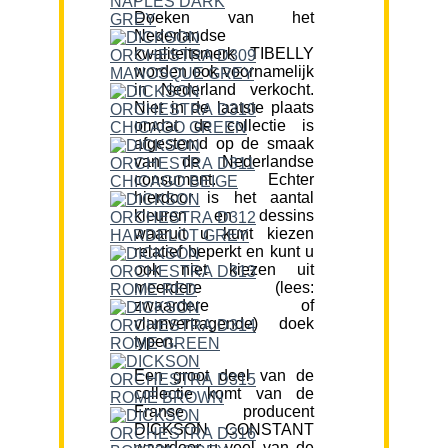
Doeken van het
Nederlandse
kwaliteitsmerk TIBELLY
worden ook voornamelijk
in Nederland verkocht.
Niet in de laatste plaats
omdat de collectie is
afgestemd op de smaak
van de Nederlandse
consument. Echter
hierdoor is het aantal
kleuren en dessins
waaruit u kunt kiezen
relatief beperkt en kunt u
ook niet kiezen uit
meerdere (lees:
zwaardere of
vlamvertragende) doek
typen.
Een groot deel van de
collectie komt van de
Franse producent
DICKSON CONSTANT
waardoor u veel van de