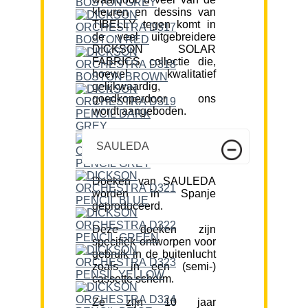
kleuren en dessins van
TIBELLY tegen komt in
de veel uitgebreidere
DICKSON SOLAR
FABRICS collectie die,
hoewel kwalitatief
gelijkwaardig,
goedkoperdoor ons
wordt aangeboden.
SAULEDA
Doeken van SAULEDA
worden in Spanje
geproduceerd.
Deze doeken zijn
specifiek ontworpen voor
gebruik in de buitenlucht
zoals in een (semi-)
cassette scherm.
Ze zijn 10 jaar