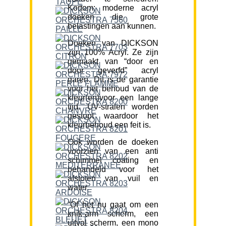
Kortom; moderne acryl
doeken die grote
belastingen aan kunnen.
Doeken van DICKSON
zijn 100% Acryl. Ze zijn
gemaakt van “door en
door geverfd” acryl
garen. Dit is de garantie
voor het behoud van de
kleur(en)voor een lange
tijd. UV-stralen worden
gestopt waardoor het
kleurbehoud een feit is.
Ook worden de doeken
voorzien van een anti
schimmel coating en
behandeld voor het
afstoten van vuil en
water.
“Of het nu gaat om een
knik-arm scherm, een
uitval scherm, een mono