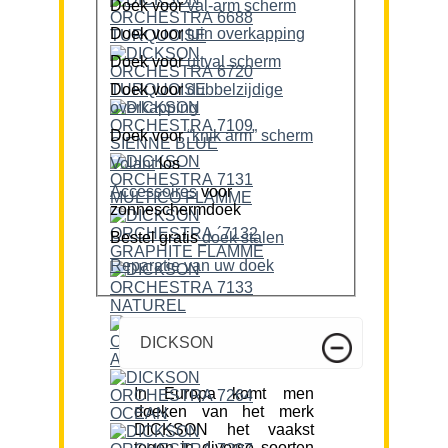
Doek voor
val-arm scherm
Doek voor
tuin overkapping
Doek voor
uitval scherm
Doek voor
dubbelzijdige
overkapping
Doek voor
“knik arm” scherm
Volant
los
Accessoires
voor
zonneschermdoek
Bestel gratis
doek stalen
Reparatie van uw doek
DICKSON
In Europa komt men
doeken van het merk
DICKSON het vaakst
tegen in diverse soorten