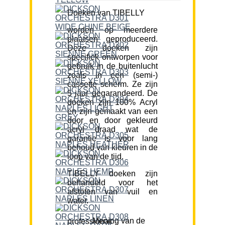
Doeken van TIBELLY
worden op meerdere
plaatsen geproduceerd.
Deze doeken zijn
specifiek ontworpen voor
gebruik in de buitenlucht
zoals in een (semi-)
cassette scherm. Ze zijn
5 jaar gegarandeerd. De
doeken zijn 100% Acryl
en zijn gemaakt van een
door en door gekleurd
acryl draad wat de
garantie is voor lang
behoud van kleuren in de
loop van de tijd.
TIBELLY doeken zijn
behandeld voor het
afstoten van vuil en
water.
Mening van de professional: