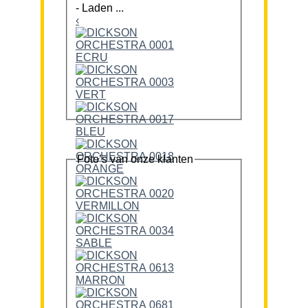
-
Laden ...
‹
Foto’s van onze klanten