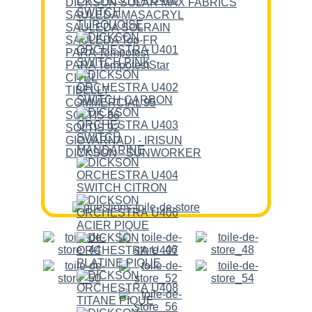
DICKSON SOLAR MAX FABRICS
SAULEDA MASACRYL
SAULEDA SOLRAIN
SAULEDA Top-FR
PARA Tempotest
PARA TempotestStar
CITEL
TIBELLY
COMMERCIAL 95
SOLTIS 86
SOLTIS 92
GIOVARNADI - IRISUN
DICKSON - SUNWORKER