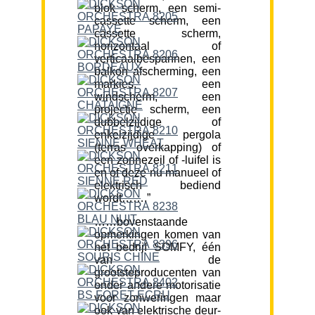
blok scherm, een semi-
cassette scherm, een
cassette scherm,
horizontaal of
verticaalbespannen, een
balkon afscherming, een
markies, een
windscherm, een
projectie scherm, een
dubbelzijdige of
enkelzijdige pergola
(terras overkapping) of
een zonnezeil of -luifel is
en of deze nu manueel of
elektrisch bediend
wordt…….”
……bovenstaande
opmerkingen komen van
het bedrijf SOMFY, één
van de
grootsteproducenten van
onder andere motorisatie
voor zonweringen maar
ook van elektrische deur-