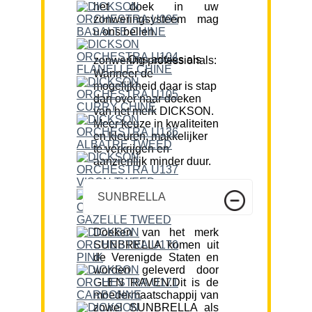
het doek in uw
zonweringsysteem mag
u ons bellen.
Ons advies als zonwering professionals:
Wanneer de
mogelijkheid daar is stap
dan over naar doeken
van het merk DICKSON.
Meer keuze in kwaliteiten
en kleuren, makkelijker
te verkrijgen en
aanzienlijk minder duur.
SUNBRELLA
Doeken van het merk
SUNBRELLA komen uit
de Verenigde Staten en
worden geleverd door
GLEN RAVEN.Dit is de
moedermaatschappij van
zowel SUNBRELLA als