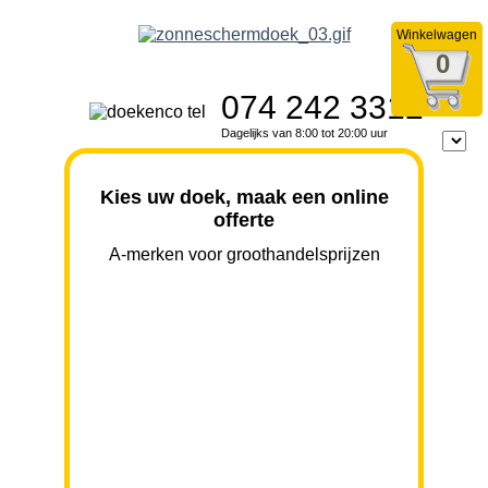
Winkelwagen
0
074 242 3312
Dagelijks van 8:00 tot 20:00 uur
Kies uw doek, maak een online
offerte
A-merken voor groothandelsprijzen
BREEDTE
UITVAL
HOOGTE