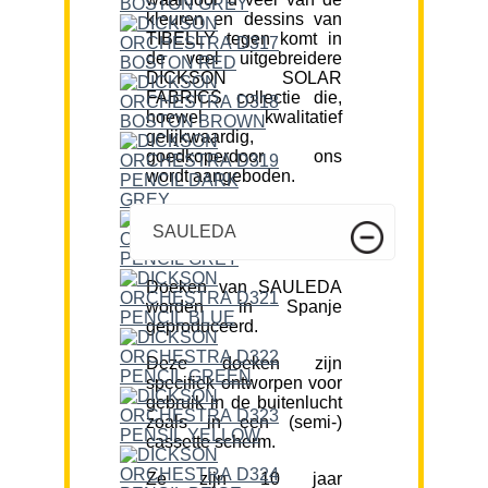
kleuren en dessins van
TIBELLY tegen komt in
de veel uitgebreidere
DICKSON SOLAR
FABRICS collectie die,
hoewel kwalitatief
gelijkwaardig,
goedkoperdoor ons
wordt aangeboden.
SAULEDA
Doeken van SAULEDA
worden in Spanje
geproduceerd.
Deze doeken zijn
specifiek ontworpen voor
gebruik in de buitenlucht
zoals in een (semi-)
cassette scherm.
Ze zijn 10 jaar