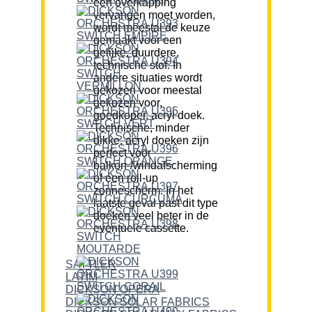
een overkapping
vervangen moet worden,
wordt meestal de keuze
gemaakt voor een
gelijke, duurdere,
technische stof. In
andere situaties wordt
gekozen voor meestal
gekozen voor,
goedkoper, acryl doek.
Technische, minder
dikke, acryl doeken zijn
perfect voor
balkon-/windafscherming
of een roll-up
zonnescherm. In het
laatste geval past dit type
doeken veel beter in de
eventuele cassette.
SATTLER
LATIM
DICKSON OPERA
DICKSON SOLAR FABRICS