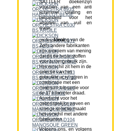
SATTLER doekenzijn
voorzien van een anti
schimmel coating en
behandeld voor het
afstoten van vuil en
water.
Mening van de professional:
Zelfs andere fabrikanten
zijn anoniem van mening
dat dit de beste stoffen
voor buitengebruik zijn.
Het verschil zit hem in de
selectie van het
gebruikte acryl garen in
combinatie met een
minimum tolerantie voor
de 17 kilometer draad.
Aandacht voor het
onberispelijke weven en
strenge selectie maakt
het verschil met andere
fabrikanten.
Volgens ons, en volgens