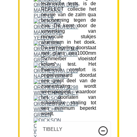
technische tests, is de
REFLECT collectie het
neusje van de zalm qua
bescherming tegen de
zon. Dit komt door de
verwerking van
minuscule stukjes
aluminium in het doek.
De verzegeling doorstaat
met glans een1000mm
“Schmerber vloeistof
kolom” test. Het
thermisch comfort is
ongeëvenaard doordat
een groot deel van de
zonnestraling wordt
weerspiegeld, waardoor
het doorlaten van
schadelijke straling tot
een minimum beperkt
wordt.
TIBELLY