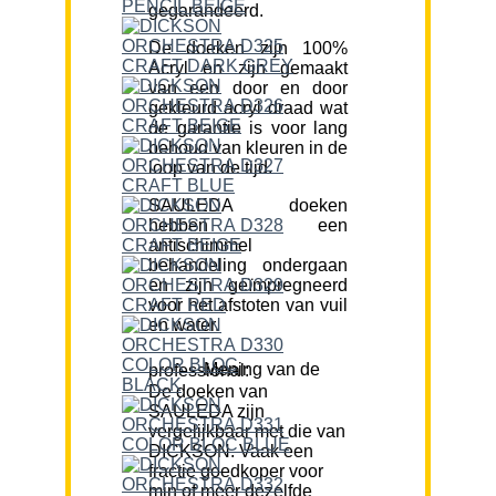
gegarandeerd.
De doeken zijn 100%
Acryl en zijn gemaakt
van een door en door
gekleurd acryl draad wat
de garantie is voor lang
behoud van kleuren in de
loop van de tijd.
SAULEDA doeken
hebben een
antischimmel
behandeling ondergaan
en zijn geïmpregneerd
voor het afstoten van vuil
en water.
Mening van de professional:
De doeken van
SAULEDA zijn
vergelijkbaar met die van
DICKSON. Vaak een
fractie goedkoper voor
min of meer dezelfde