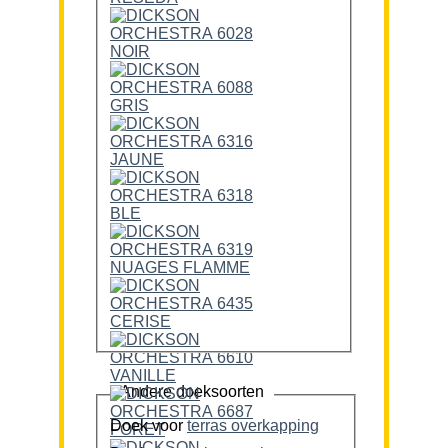
Andere doeksoorten
Doek voor
terras overkapping