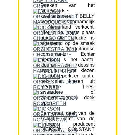
Doeken van het
Nederlandse
kwaliteitsmerk TIBELLY
worden ook voornamelijk
in Nederland verkocht.
Niet in de laatste plaats
omdat de collectie is
afgestemd op de smaak
van de Nederlandse
consument. Echter
hierdoor is het aantal
kleuren en dessins
waaruit u kunt kiezen
relatief beperkt en kunt u
ook niet kiezen uit
meerdere (lees:
zwaardere of
vlamvertragende) doek
typen.
Een groot deel van de
collectie komt van de
Franse producent
DICKSON CONSTANT
waardoor u veel van de