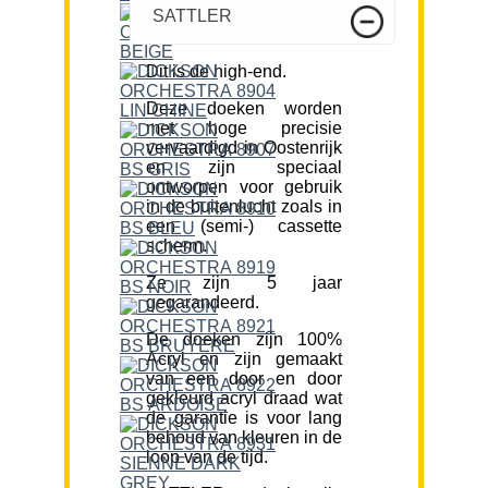
SATTLER
Dit is de high-end.
Deze doeken worden
met hoge precisie
vervaardigd in Oostenrijk
en zijn speciaal
ontworpen voor gebruik
in de buitenlucht zoals in
een (semi-) cassette
scherm.
Ze zijn 5 jaar
gegarandeerd.
De doeken zijn 100%
Acryl en zijn gemaakt
van een door en door
gekleurd acryl draad wat
de garantie is voor lang
behoud van kleuren in de
loop van de tijd.