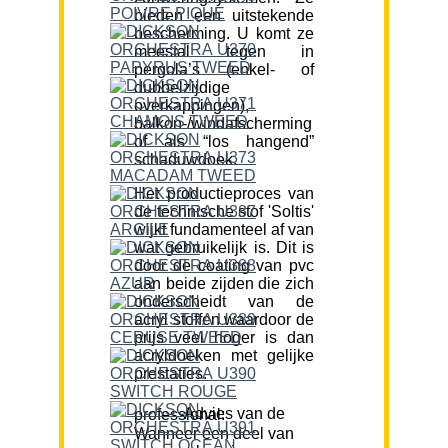
bieden een uitstekende
bescherming. U komt ze
meestal tegen in
pergola’s (enkel- of
dubbelzijdige
overkappingen),
balkon-/windafscherming
of als “los hangend”
schaduwdoek.
Het productieproces van
de technische stof 'Soltis'
wijkt fundamenteel af van
wat gebruikelijk is. Dit is
door de coating van pvc
aan beide zijden die zich
onderscheidt van de
acryl stoffen waardoor de
prijs veel hoger is dan
acryldoeken met gelijke
prestaties.
Advies van de professional:
Wanneer een deel van