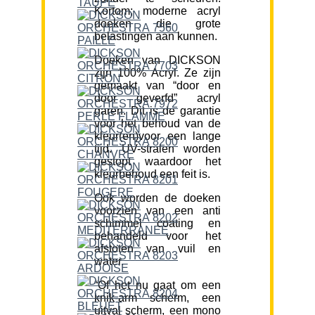
Kortom; moderne acryl
doeken die grote
belastingen aan kunnen.
Doeken van DICKSON
zijn 100% Acryl. Ze zijn
gemaakt van “door en
door geverfd” acryl
garen. Dit is de garantie
voor het behoud van de
kleur(en)voor een lange
tijd. UV-stralen worden
gestopt waardoor het
kleurbehoud een feit is.
Ook worden de doeken
voorzien van een anti
schimmel coating en
behandeld voor het
afstoten van vuil en
water.
“Of het nu gaat om een
knik-arm scherm, een
uitval scherm, een mono