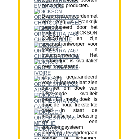
zonwering producten.
Deze doeken wordenmet
veel zorg in Frankrijk
geproduceerd door het
bedrijf DICKSON
CONSTANT en zijn
speciaal ontworpen voor
gebruik in
buitenzonwering. Het
eindproduct is kwalitatief
zeer hoogstaand.
Ze zijn gegarandeerd
voor 10 jaar,wat laat zien
dat het om doek van
uitstekende kwaliteit
gaat. Dit merk doek is
door de hoge treksterkte
goed in staat de
mechanische belasting
van een
zonweringsysteem
jarenlang te ondergaan
zonder te scheuren.