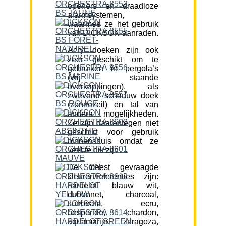
openers en draadloze
alarmsystemen,
waarmee ze het gebruik
van DICKSON aanraden.
Acryl doeken zijn ook
zeer geschikt om te
gebruiken in pergola’s
(vrij staande
overkappingen), als
zwevend schaduw doek
(zonnezeil) en tal van
andere mogelijkheden.
Ze zijn daarentegen niet
geschikt voor gebruik
binnenshuis omdat ze
veel te dik zijn.
De meest gevraagde
kleuren/referenties zijn:
hardelot, blauw wit,
dubonnet, charcoal,
sunbeam, ecru,
hesperide, chardon,
aquamarijn, zaragoza,