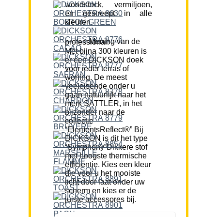
woodstock, vermiljoen,
en gestreept in alle
kleuren.
Mening van de professional:
Met bijna 300 kleuren is
er een DICKSON doek
voor ieder terras of
woning. De meest
veeleisende onder u
gaan natuurlijk naar het
merk SATTLER, in het
bijzonder naar de
collectie
“ElementsReflect®” Bij
DICKSON is dit het type
“Symphony”Dikkere stof
met hoogste thermische
efficiëntie. Kies een kleur
die voor u het mooiste
licht door laat onder uw
scherm en kies er de
juiste accessores bij.