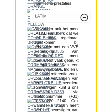
thermische prestaties
LATIM
Wij voeren ook het merk
LATIM, een merk dat we
met enige regelmaat
tegenkomen bij
gebouwen met een VVE
(Vereniging Van
Eigenaren). Dit merk
doek wordt vaak gebruikt
bij oplevering van een
(nieuw) gebouw. Indien u
de juiste referentie zoekt
voor het vervangen van
één of meerdere
zonweringen kunt u ons
bereiken via
telefoonnummer (+31)
(0)20 220 2140. Ook
wanneer u vragen heeft
over het bevestigen van