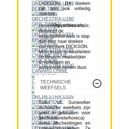
DICKSON. De doeken
zijn dan ook volledig
identiek.
Ons advies als zonwering professionals:
Wanneer de
mogelijkheid daar is stap
dan over naar doeken
van het merk DICKSON.
Meer keuze in kwaliteiten
en kleuren, makkelijker
te verkrijgen en
aanzienlijk minder duur.
TECHNISCHE
WEEFSELS
Soltis of Sunworker
technische weefsels zijn
goed te gebruiken voor
(professionele/horeca)
terras afscheidingen en
zonweringsystemen. Ze