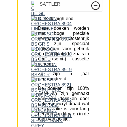
SATTLER
Dit is de high-end.
Deze doeken worden
met hoge precisie
vervaardigd in Oostenrijk
en zijn speciaal
ontworpen voor gebruik
in de buitenlucht zoals in
een (semi-) cassette
scherm.
Ze zijn 5 jaar
gegarandeerd.
De doeken zijn 100%
Acryl en zijn gemaakt
van een door en door
gekleurd acryl draad wat
de garantie is voor lang
behoud van kleuren in de
loop van de tijd.