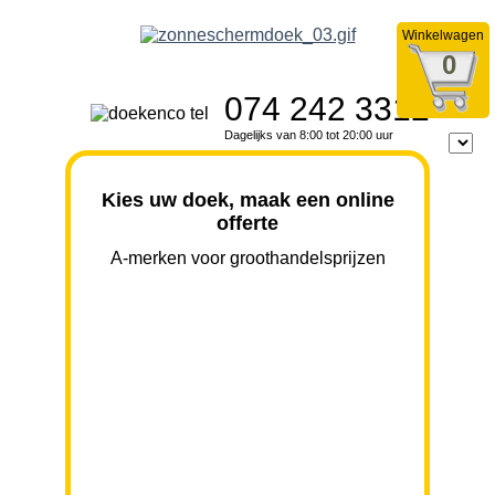
Winkelwagen
0
074 242 3312
Dagelijks van 8:00 tot 20:00 uur
Kies uw doek, maak een online
offerte
A-merken voor groothandelsprijzen
BREEDTE
UITVAL
HOOGTE