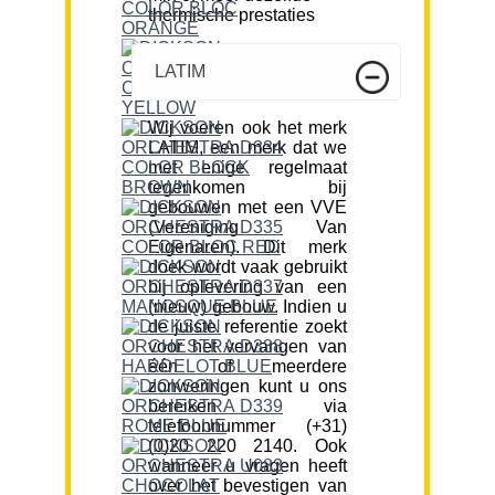
thermische prestaties
LATIM
Wij voeren ook het merk
LATIM, een merk dat we
met enige regelmaat
tegenkomen bij
gebouwen met een VVE
(Vereniging Van
Eigenaren). Dit merk
doek wordt vaak gebruikt
bij oplevering van een
(nieuw) gebouw. Indien u
de juiste referentie zoekt
voor het vervangen van
één of meerdere
zonweringen kunt u ons
bereiken via
telefoonnummer (+31)
(0)20 220 2140. Ook
wanneer u vragen heeft
over het bevestigen van