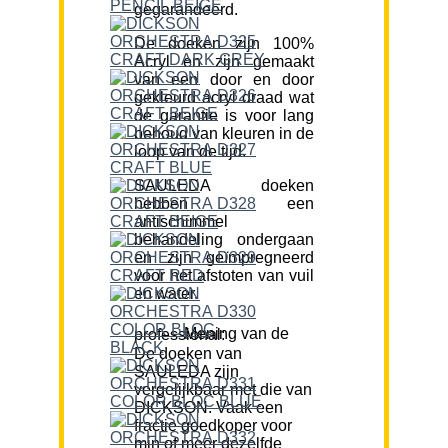
gegarandeerd.
De doeken zijn 100%
Acryl en zijn gemaakt
van een door en door
gekleurd acryl draad wat
de garantie is voor lang
behoud van kleuren in de
loop van de tijd.
SAULEDA doeken
hebben een
antischimmel
behandeling ondergaan
en zijn geïmpregneerd
voor het afstoten van vuil
en water.
Mening van de professional:
De doeken van
SAULEDA zijn
vergelijkbaar met die van
DICKSON. Vaak een
fractie goedkoper voor
min of meer dezelfde