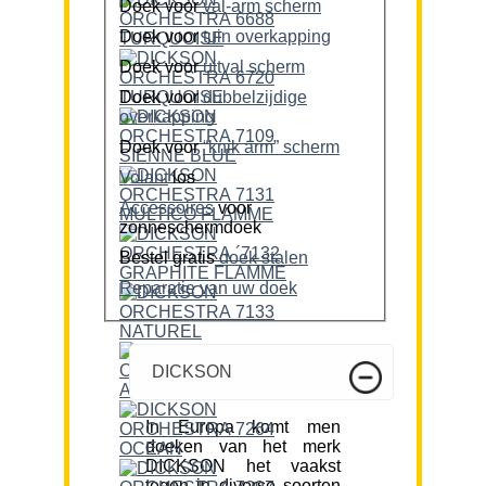
Doek voor
val-arm scherm
Doek voor
tuin overkapping
Doek voor
uitval scherm
Doek voor
dubbelzijdige
overkapping
Doek voor
“knik arm” scherm
Volant
los
Accessoires
voor
zonneschermdoek
Bestel gratis
doek stalen
Reparatie van uw doek
DICKSON
In Europa komt men
doeken van het merk
DICKSON het vaakst
tegen in diverse soorten