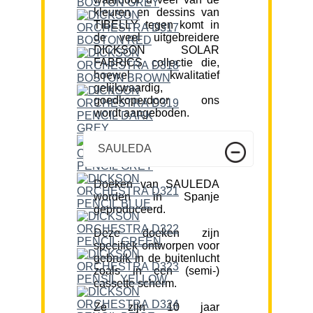
kleuren en dessins van
TIBELLY tegen komt in
de veel uitgebreidere
DICKSON SOLAR
FABRICS collectie die,
hoewel kwalitatief
gelijkwaardig,
goedkoperdoor ons
wordt aangeboden.
SAULEDA
Doeken van SAULEDA
worden in Spanje
geproduceerd.
Deze doeken zijn
specifiek ontworpen voor
gebruik in de buitenlucht
zoals in een (semi-)
cassette scherm.
Ze zijn 10 jaar