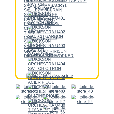
DICKSON SOLAR MAX FABRICS
SAULEDA MASACRYL
SAULEDA SOLRAIN
SAULEDA Top-FR
PARA Tempotest
PARA TempotestStar
CITEL
TIBELLY
COMMERCIAL 95
SOLTIS 86
SOLTIS 92
GIOVARNADI - IRISUN
DICKSON - SUNWORKER