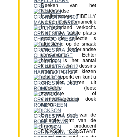
Doeken van het
Nederlandse
kwaliteitsmerk TIBELLY
worden ook voornamelijk
in Nederland verkocht.
Niet in de laatste plaats
omdat de collectie is
afgestemd op de smaak
van de Nederlandse
consument. Echter
hierdoor is het aantal
kleuren en dessins
waaruit u kunt kiezen
relatief beperkt en kunt u
ook niet kiezen uit
meerdere (lees:
zwaardere of
vlamvertragende) doek
typen.
Een groot deel van de
collectie komt van de
Franse producent
DICKSON CONSTANT
waardoor u veel van de