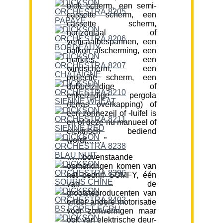
blok scherm, een semi-
cassette scherm, een
cassette scherm,
horizontaal of
verticaalbespannen, een
balkon afscherming, een
markies, een
windscherm, een
projectie scherm, een
dubbelzijdige of
enkelzijdige pergola
(terras overkapping) of
een zonnezeil of -luifel is
en of deze nu manueel of
elektrisch bediend
wordt…….”
……bovenstaande
opmerkingen komen van
het bedrijf SOMFY, één
van de
grootsteproducenten van
onder andere motorisatie
voor zonweringen maar
ook van elektrische deur-