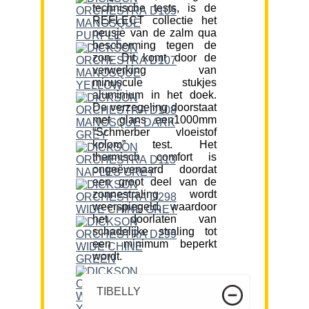
technische tests, is de
REFLECT collectie het
neusje van de zalm qua
bescherming tegen de
zon. Dit komt door de
verwerking van
minuscule stukjes
aluminium in het doek.
De verzegeling doorstaat
met glans een1000mm
“Schmerber vloeistof
kolom” test. Het
thermisch comfort is
ongeëvenaard doordat
een groot deel van de
zonnestraling wordt
weerspiegeld, waardoor
het doorlaten van
schadelijke straling tot
een minimum beperkt
wordt.
TIBELLY