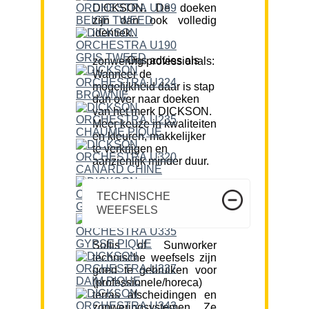
DICKSON. De doeken
zijn dan ook volledig
identiek.
Ons advies als zonwering professionals:
Wanneer de
mogelijkheid daar is stap
dan over naar doeken
van het merk DICKSON.
Meer keuze in kwaliteiten
en kleuren, makkelijker
te verkrijgen en
aanzienlijk minder duur.
TECHNISCHE
WEEFSELS
Soltis of Sunworker
technische weefsels zijn
goed te gebruiken voor
(professionele/horeca)
terras afscheidingen en
zonweringsystemen. Ze