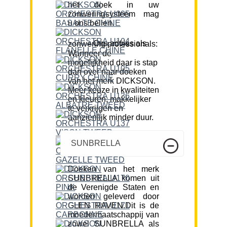
het doek in uw
zonweringsysteem mag
u ons bellen.
Ons advies als zonwering professionals:
Wanneer de
mogelijkheid daar is stap
dan over naar doeken
van het merk DICKSON.
Meer keuze in kwaliteiten
en kleuren, makkelijker
te verkrijgen en
aanzienlijk minder duur.
SUNBRELLA
Doeken van het merk
SUNBRELLA komen uit
de Verenigde Staten en
worden geleverd door
GLEN RAVEN.Dit is de
moedermaatschappij van
zowel SUNBRELLA als