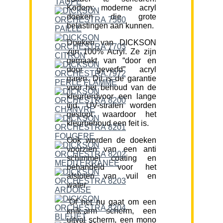
Kortom; moderne acryl
doeken die grote
belastingen aan kunnen.
Doeken van DICKSON
zijn 100% Acryl. Ze zijn
gemaakt van “door en
door geverfd” acryl
garen. Dit is de garantie
voor het behoud van de
kleur(en)voor een lange
tijd. UV-stralen worden
gestopt waardoor het
kleurbehoud een feit is.
Ook worden de doeken
voorzien van een anti
schimmel coating en
behandeld voor het
afstoten van vuil en
water.
“Of het nu gaat om een
knik-arm scherm, een
uitval scherm, een mono