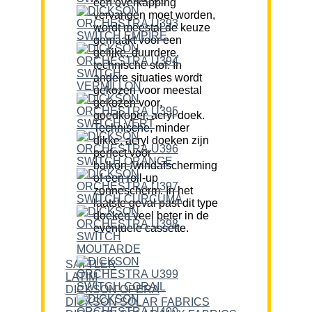
een overkapping
vervangen moet worden,
wordt meestal de keuze
gemaakt voor een
gelijke, duurdere,
technische stof. In
andere situaties wordt
gekozen voor meestal
gekozen voor,
goedkoper, acryl doek.
Technische, minder
dikke, acryl doeken zijn
perfect voor
balkon-/windafscherming
of een roll-up
zonnescherm. In het
laatste geval past dit type
doeken veel beter in de
eventuele cassette.
SATTLER
LATIM
DICKSON OPERA
DICKSON SOLAR FABRICS