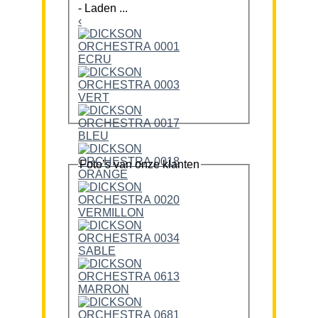
-
Laden ...
‹
Foto’s van onze klanten