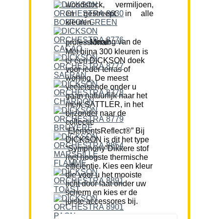
woodstock, vermiljoen,
en gestreept in alle
kleuren.
Mening van de professional:
Met bijna 300 kleuren is
er een DICKSON doek
voor ieder terras of
woning. De meest
veeleisende onder u
gaan natuurlijk naar het
merk SATTLER, in het
bijzonder naar de
collectie
“ElementsReflect®” Bij
DICKSON is dit het type
“Symphony”Dikkere stof
met hoogste thermische
efficiëntie. Kies een kleur
die voor u het mooiste
licht door laat onder uw
scherm en kies er de
juiste accessores bij.