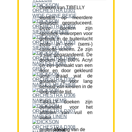
Doeken van TIBELLY
worden op meerdere
plaatsen geproduceerd.
Deze doeken zijn
specifiek ontworpen voor
gebruik in de buitenlucht
zoals in een (semi-)
cassette scherm. Ze zijn
5 jaar gegarandeerd. De
doeken zijn 100% Acryl
en zijn gemaakt van een
door en door gekleurd
acryl draad wat de
garantie is voor lang
behoud van kleuren in de
loop van de tijd.
TIBELLY doeken zijn
behandeld voor het
afstoten van vuil en
water.
Mening van de professional: