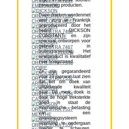
zonwering producten.
Deze doeken wordenmet
veel zorg in Frankrijk
geproduceerd door het
bedrijf DICKSON
CONSTANT en zijn
speciaal ontworpen voor
gebruik in
buitenzonwering. Het
eindproduct is kwalitatief
zeer hoogstaand.
Ze zijn gegarandeerd
voor 10 jaar,wat laat zien
dat het om doek van
uitstekende kwaliteit
gaat. Dit merk doek is
door de hoge treksterkte
goed in staat de
mechanische belasting
van een
zonweringsysteem
jarenlang te ondergaan
zonder te scheuren.