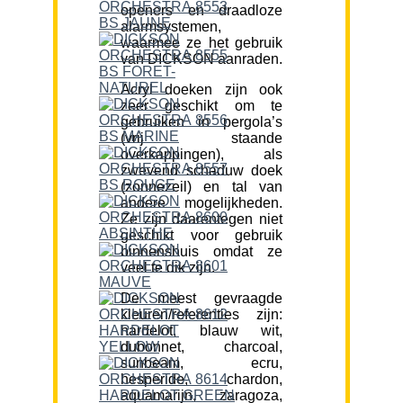
openers en draadloze
alarmsystemen,
waarmee ze het gebruik
van DICKSON aanraden.
Acryl doeken zijn ook
zeer geschikt om te
gebruiken in pergola’s
(vrij staande
overkappingen), als
zwevend schaduw doek
(zonnezeil) en tal van
andere mogelijkheden.
Ze zijn daarentegen niet
geschikt voor gebruik
binnenshuis omdat ze
veel te dik zijn.
De meest gevraagde
kleuren/referenties zijn:
hardelot, blauw wit,
dubonnet, charcoal,
sunbeam, ecru,
hesperide, chardon,
aquamarijn, zaragoza,