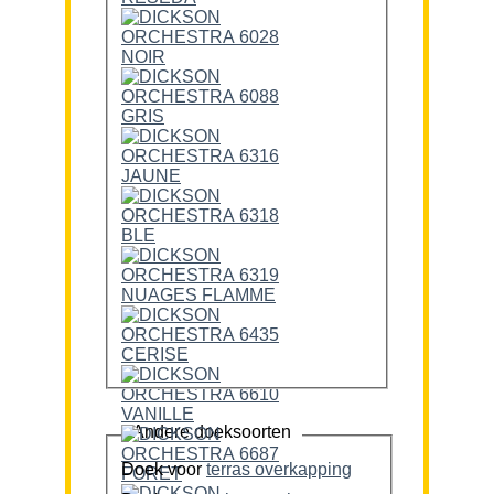
Andere doeksoorten
Doek voor
terras overkapping