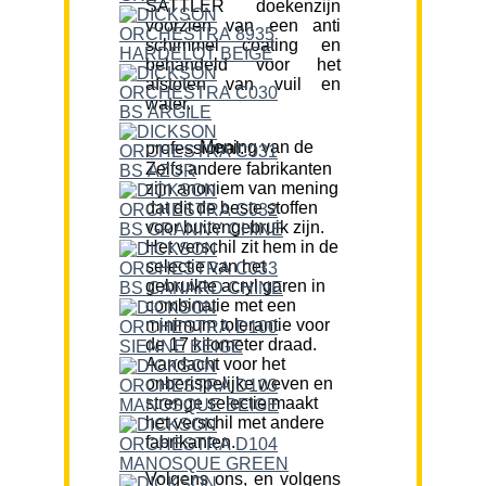
SATTLER doekenzijn
voorzien van een anti
schimmel coating en
behandeld voor het
afstoten van vuil en
water.
Mening van de professional:
Zelfs andere fabrikanten
zijn anoniem van mening
dat dit de beste stoffen
voor buitengebruik zijn.
Het verschil zit hem in de
selectie van het
gebruikte acryl garen in
combinatie met een
minimum tolerantie voor
de 17 kilometer draad.
Aandacht voor het
onberispelijke weven en
strenge selectie maakt
het verschil met andere
fabrikanten.
Volgens ons, en volgens