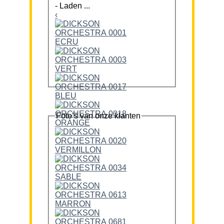
-
Laden ...
‹
Foto’s van onze klanten