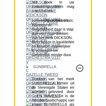
het doek in uw
zonweringsysteem mag
u ons bellen.
Ons advies als zonwering professionals:
Wanneer de
mogelijkheid daar is stap
dan over naar doeken
van het merk DICKSON.
Meer keuze in kwaliteiten
en kleuren, makkelijker
te verkrijgen en
aanzienlijk minder duur.
SUNBRELLA
Doeken van het merk
SUNBRELLA komen uit
de Verenigde Staten en
worden geleverd door
GLEN RAVEN.Dit is de
moedermaatschappij van
zowel SUNBRELLA als