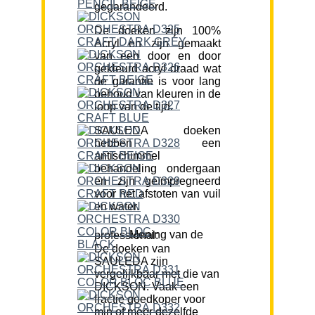
gegarandeerd.
De doeken zijn 100%
Acryl en zijn gemaakt
van een door en door
gekleurd acryl draad wat
de garantie is voor lang
behoud van kleuren in de
loop van de tijd.
SAULEDA doeken
hebben een
antischimmel
behandeling ondergaan
en zijn geïmpregneerd
voor het afstoten van vuil
en water.
Mening van de professional:
De doeken van
SAULEDA zijn
vergelijkbaar met die van
DICKSON. Vaak een
fractie goedkoper voor
min of meer dezelfde