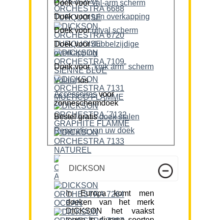
Doek voor
val-arm scherm
Doek voor
tuin overkapping
Doek voor
uitval scherm
Doek voor
dubbelzijdige
overkapping
Doek voor
“knik arm” scherm
Volant
los
Accessoires
voor
zonneschermdoek
Bestel gratis
doek stalen
Reparatie van uw doek
DICKSON
In Europa komt men
doeken van het merk
DICKSON het vaakst
tegen in diverse soorten