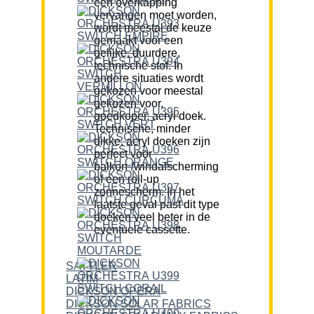
een overkapping
vervangen moet worden,
wordt meestal de keuze
gemaakt voor een
gelijke, duurdere,
technische stof. In
andere situaties wordt
gekozen voor meestal
gekozen voor,
goedkoper, acryl doek.
Technische, minder
dikke, acryl doeken zijn
perfect voor
balkon-/windafscherming
of een roll-up
zonnescherm. In het
laatste geval past dit type
doeken veel beter in de
eventuele cassette.
SATTLER
LATIM
DICKSON OPERA
DICKSON SOLAR FABRICS