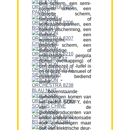
blok scherm, een semi-
cassette scherm, een
cassette scherm,
horizontaal of
verticaalbespannen, een
balkon afscherming, een
markies, een
windscherm, een
projectie scherm, een
dubbelzijdige of
enkelzijdige pergola
(terras overkapping) of
een zonnezeil of -luifel is
en of deze nu manueel of
elektrisch bediend
wordt…….”
……bovenstaande
opmerkingen komen van
het bedrijf SOMFY, één
van de
grootsteproducenten van
onder andere motorisatie
voor zonweringen maar
ook van elektrische deur-