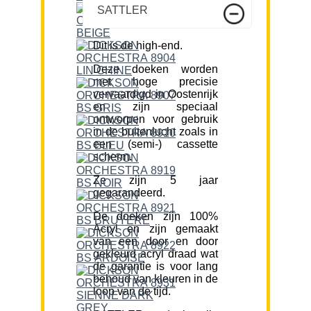
SATTLER
Dit is de high-end.
Deze doeken worden
met hoge precisie
vervaardigd in Oostenrijk
en zijn speciaal
ontworpen voor gebruik
in de buitenlucht zoals in
een (semi-) cassette
scherm.
Ze zijn 5 jaar
gegarandeerd.
De doeken zijn 100%
Acryl en zijn gemaakt
van een door en door
gekleurd acryl draad wat
de garantie is voor lang
behoud van kleuren in de
loop van de tijd.