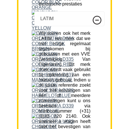
thermische prestaties
LATIM
Wij voeren ook het merk
LATIM, een merk dat we
met enige regelmaat
tegenkomen bij
gebouwen met een VVE
(Vereniging Van
Eigenaren). Dit merk
doek wordt vaak gebruikt
bij oplevering van een
(nieuw) gebouw. Indien u
de juiste referentie zoekt
voor het vervangen van
één of meerdere
zonweringen kunt u ons
bereiken via
telefoonnummer (+31)
(0)20 220 2140. Ook
wanneer u vragen heeft
over het bevestigen van