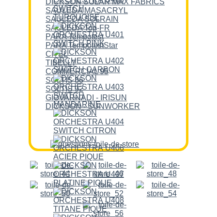
DICKSON SOLAR MAX FABRICS
SAULEDA MASACRYL
SAULEDA SOLRAIN
SAULEDA Top-FR
PARA Tempotest
PARA TempotestStar
CITEL
TIBELLY
COMMERCIAL 95
SOLTIS 86
SOLTIS 92
GIOVARNADI - IRISUN
DICKSON - SUNWORKER