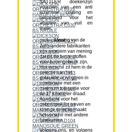
SATTLER doekenzijn
voorzien van een anti
schimmel coating en
behandeld voor het
afstoten van vuil en
water.
Mening van de professional:
Zelfs andere fabrikanten
zijn anoniem van mening
dat dit de beste stoffen
voor buitengebruik zijn.
Het verschil zit hem in de
selectie van het
gebruikte acryl garen in
combinatie met een
minimum tolerantie voor
de 17 kilometer draad.
Aandacht voor het
onberispelijke weven en
strenge selectie maakt
het verschil met andere
fabrikanten.
Volgens ons, en volgens