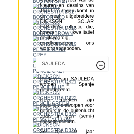
kleuren en dessins van
TIBELLY tegen komt in
de veel uitgebreidere
DICKSON SOLAR
FABRICS collectie die,
hoewel kwalitatief
gelijkwaardig,
goedkoperdoor ons
wordt aangeboden.
SAULEDA
Doeken van SAULEDA
worden in Spanje
geproduceerd.
Deze doeken zijn
specifiek ontworpen voor
gebruik in de buitenlucht
zoals in een (semi-)
cassette scherm.
Ze zijn 10 jaar