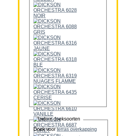
Andere doeksoorten
Doek voor
terras overkapping