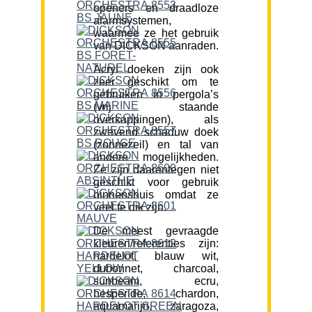
openers en draadloze
alarmsystemen,
waarmee ze het gebruik
van DICKSON aanraden.
Acryl doeken zijn ook
zeer geschikt om te
gebruiken in pergola’s
(vrij staande
overkappingen), als
zwevend schaduw doek
(zonnezeil) en tal van
andere mogelijkheden.
Ze zijn daarentegen niet
geschikt voor gebruik
binnenshuis omdat ze
veel te dik zijn.
De meest gevraagde
kleuren/referenties zijn:
hardelot, blauw wit,
dubonnet, charcoal,
sunbeam, ecru,
hesperide, chardon,
aquamarijn, zaragoza,