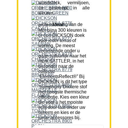
woodstock, vermiljoen,
en gestreept in alle
kleuren.
Mening van de professional:
Met bijna 300 kleuren is
er een DICKSON doek
voor ieder terras of
woning. De meest
veeleisende onder u
gaan natuurlijk naar het
merk SATTLER, in het
bijzonder naar de
collectie
“ElementsReflect®” Bij
DICKSON is dit het type
“Symphony”Dikkere stof
met hoogste thermische
efficiëntie. Kies een kleur
die voor u het mooiste
licht door laat onder uw
scherm en kies er de
juiste accessores bij.