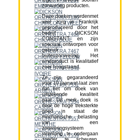
zonwering producten.
Deze doeken wordenmet
veel zorg in Frankrijk
geproduceerd door het
bedrijf DICKSON
CONSTANT en zijn
speciaal ontworpen voor
gebruik in
buitenzonwering. Het
eindproduct is kwalitatief
zeer hoogstaand.
Ze zijn gegarandeerd
voor 10 jaar,wat laat zien
dat het om doek van
uitstekende kwaliteit
gaat. Dit merk doek is
door de hoge treksterkte
goed in staat de
mechanische belasting
van een
zonweringsysteem
jarenlang te ondergaan
zonder te scheuren.