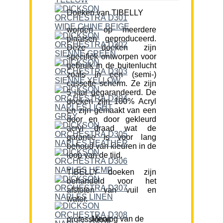
Doeken van TIBELLY
worden op meerdere
plaatsen geproduceerd.
Deze doeken zijn
specifiek ontworpen voor
gebruik in de buitenlucht
zoals in een (semi-)
cassette scherm. Ze zijn
5 jaar gegarandeerd. De
doeken zijn 100% Acryl
en zijn gemaakt van een
door en door gekleurd
acryl draad wat de
garantie is voor lang
behoud van kleuren in de
loop van de tijd.
TIBELLY doeken zijn
behandeld voor het
afstoten van vuil en
water.
Mening van de professional: