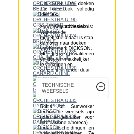
DICKSON. De doeken
zijn dan ook volledig
identiek.
Ons advies als zonwering professionals:
Wanneer de
mogelijkheid daar is stap
dan over naar doeken
van het merk DICKSON.
Meer keuze in kwaliteiten
en kleuren, makkelijker
te verkrijgen en
aanzienlijk minder duur.
TECHNISCHE
WEEFSELS
Soltis of Sunworker
technische weefsels zijn
goed te gebruiken voor
(professionele/horeca)
terras afscheidingen en
zonweringsystemen. Ze