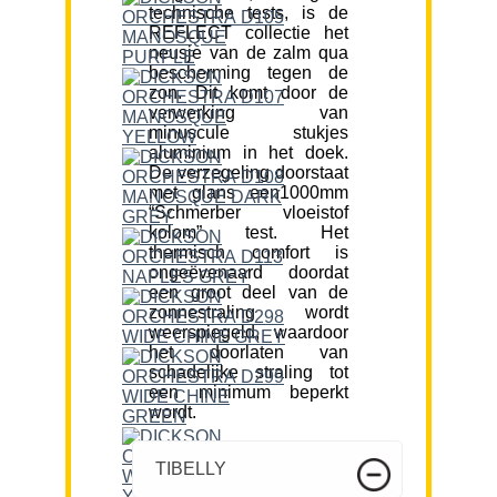
technische tests, is de
REFLECT collectie het
neusje van de zalm qua
bescherming tegen de
zon. Dit komt door de
verwerking van
minuscule stukjes
aluminium in het doek.
De verzegeling doorstaat
met glans een1000mm
“Schmerber vloeistof
kolom” test. Het
thermisch comfort is
ongeëvenaard doordat
een groot deel van de
zonnestraling wordt
weerspiegeld, waardoor
het doorlaten van
schadelijke straling tot
een minimum beperkt
wordt.
TIBELLY