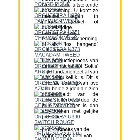
bieden een uitstekende
bescherming. U komt ze
meestal tegen in
pergola’s (enkel- of
dubbelzijdige
overkappingen),
balkon-/windafscherming
of als “los hangend”
schaduwdoek.
Het productieproces van
de technische stof 'Soltis'
wijkt fundamenteel af van
wat gebruikelijk is. Dit is
door de coating van pvc
aan beide zijden die zich
onderscheidt van de
acryl stoffen waardoor de
prijs veel hoger is dan
acryldoeken met gelijke
prestaties.
Advies van de professional:
Wanneer een deel van