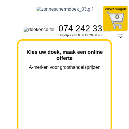
Winkelwagen
0
074 242 3312
Dagelijks van 8:00 tot 20:00 uur
Kies uw doek, maak een online
offerte
A-merken voor groothandelsprijzen
BREEDTE
UITVAL
HOOGTE