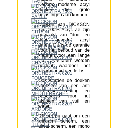
Kortom; moderne acryl
doeken die grote
belastingen aan kunnen.
Doeken van DICKSON
zijn 100% Acryl. Ze zijn
gemaakt van “door en
door geverfd” acryl
garen. Dit is de garantie
voor het behoud van de
kleur(en)voor een lange
tijd. UV-stralen worden
gestopt waardoor het
kleurbehoud een feit is.
Ook worden de doeken
voorzien van een anti
schimmel coating en
behandeld voor het
afstoten van vuil en
water.
“Of het nu gaat om een
knik-arm scherm, een
uitval scherm, een mono