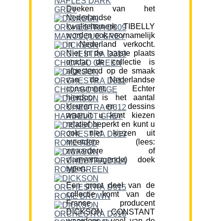
Doeken van het
Nederlandse
kwaliteitsmerk TIBELLY
worden ook voornamelijk
in Nederland verkocht.
Niet in de laatste plaats
omdat de collectie is
afgestemd op de smaak
van de Nederlandse
consument. Echter
hierdoor is het aantal
kleuren en dessins
waaruit u kunt kiezen
relatief beperkt en kunt u
ook niet kiezen uit
meerdere (lees:
zwaardere of
vlamvertragende) doek
typen.
Een groot deel van de
collectie komt van de
Franse producent
DICKSON CONSTANT
waardoor u veel van de