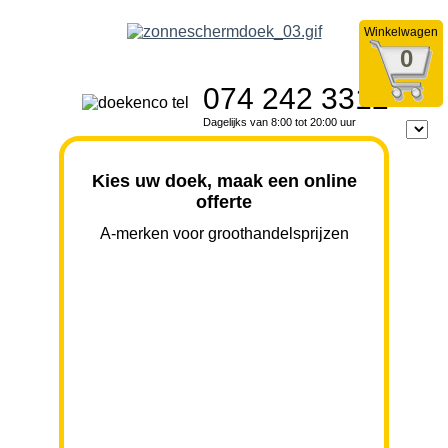
Winkelwagen
0
074 242 3312
Dagelijks van 8:00 tot 20:00 uur
Kies uw doek, maak een online
offerte
A-merken voor groothandelsprijzen
BREEDTE
UITVAL
HOOGTE