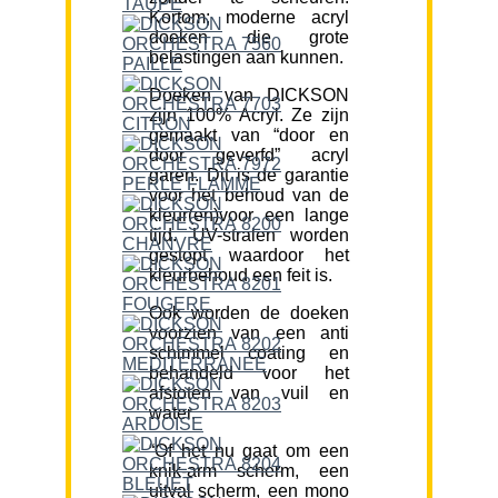
Kortom; moderne acryl
doeken die grote
belastingen aan kunnen.
Doeken van DICKSON
zijn 100% Acryl. Ze zijn
gemaakt van “door en
door geverfd” acryl
garen. Dit is de garantie
voor het behoud van de
kleur(en)voor een lange
tijd. UV-stralen worden
gestopt waardoor het
kleurbehoud een feit is.
Ook worden de doeken
voorzien van een anti
schimmel coating en
behandeld voor het
afstoten van vuil en
water.
“Of het nu gaat om een
knik-arm scherm, een
uitval scherm, een mono