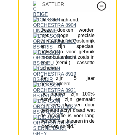
SATTLER
Dit is de high-end.
Deze doeken worden
met hoge precisie
vervaardigd in Oostenrijk
en zijn speciaal
ontworpen voor gebruik
in de buitenlucht zoals in
een (semi-) cassette
scherm.
Ze zijn 5 jaar
gegarandeerd.
De doeken zijn 100%
Acryl en zijn gemaakt
van een door en door
gekleurd acryl draad wat
de garantie is voor lang
behoud van kleuren in de
loop van de tijd.