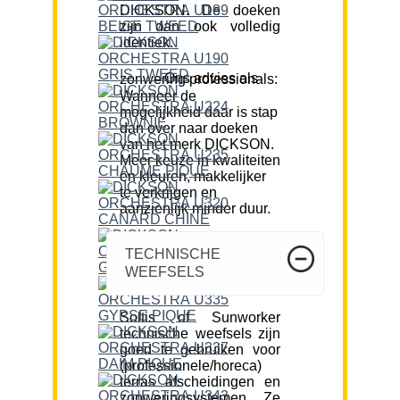
DICKSON. De doeken
zijn dan ook volledig
identiek.
Ons advies als zonwering professionals:
Wanneer de
mogelijkheid daar is stap
dan over naar doeken
van het merk DICKSON.
Meer keuze in kwaliteiten
en kleuren, makkelijker
te verkrijgen en
aanzienlijk minder duur.
TECHNISCHE
WEEFSELS
Soltis of Sunworker
technische weefsels zijn
goed te gebruiken voor
(professionele/horeca)
terras afscheidingen en
zonweringsystemen. Ze