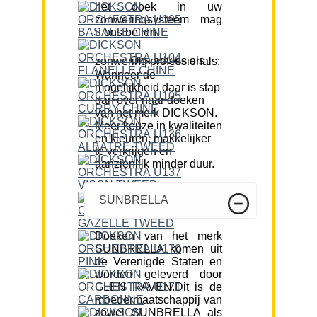
het doek in uw
zonweringsysteem mag
u ons bellen.
Ons advies als zonwering professionals:
Wanneer de
mogelijkheid daar is stap
dan over naar doeken
van het merk DICKSON.
Meer keuze in kwaliteiten
en kleuren, makkelijker
te verkrijgen en
aanzienlijk minder duur.
SUNBRELLA
Doeken van het merk
SUNBRELLA komen uit
de Verenigde Staten en
worden geleverd door
GLEN RAVEN.Dit is de
moedermaatschappij van
zowel SUNBRELLA als