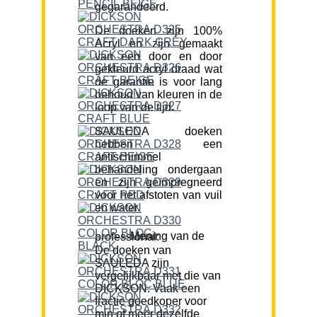
gegarandeerd.
De doeken zijn 100%
Acryl en zijn gemaakt
van een door en door
gekleurd acryl draad wat
de garantie is voor lang
behoud van kleuren in de
loop van de tijd.
SAULEDA doeken
hebben een
antischimmel
behandeling ondergaan
en zijn geïmpregneerd
voor het afstoten van vuil
en water.
Mening van de professional:
De doeken van
SAULEDA zijn
vergelijkbaar met die van
DICKSON. Vaak een
fractie goedkoper voor
min of meer dezelfde