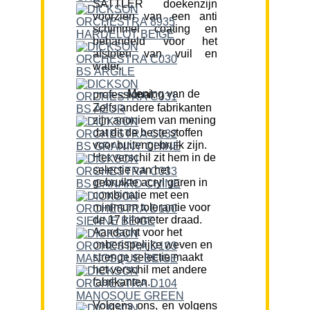
SATTLER doekenzijn
voorzien van een anti
schimmel coating en
behandeld voor het
afstoten van vuil en
water.
Mening van de professional:
Zelfs andere fabrikanten
zijn anoniem van mening
dat dit de beste stoffen
voor buitengebruik zijn.
Het verschil zit hem in de
selectie van het
gebruikte acryl garen in
combinatie met een
minimum tolerantie voor
de 17 kilometer draad.
Aandacht voor het
onberispelijke weven en
strenge selectie maakt
het verschil met andere
fabrikanten.
Volgens ons, en volgens