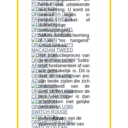
bieden een uitstekende
bescherming. U komt ze
meestal tegen in
pergola’s (enkel- of
dubbelzijdige
overkappingen),
balkon-/windafscherming
of als “los hangend”
schaduwdoek.
Het productieproces van
de technische stof 'Soltis'
wijkt fundamenteel af van
wat gebruikelijk is. Dit is
door de coating van pvc
aan beide zijden die zich
onderscheidt van de
acryl stoffen waardoor de
prijs veel hoger is dan
acryldoeken met gelijke
prestaties.
Advies van de professional:
Wanneer een deel van