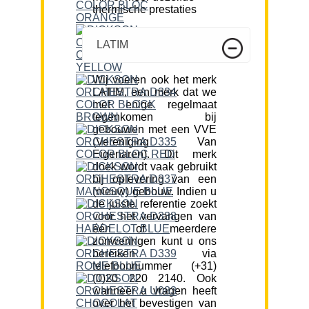
thermische prestaties
LATIM
Wij voeren ook het merk
LATIM, een merk dat we
met enige regelmaat
tegenkomen bij
gebouwen met een VVE
(Vereniging Van
Eigenaren). Dit merk
doek wordt vaak gebruikt
bij oplevering van een
(nieuw) gebouw. Indien u
de juiste referentie zoekt
voor het vervangen van
één of meerdere
zonweringen kunt u ons
bereiken via
telefoonnummer (+31)
(0)20 220 2140. Ook
wanneer u vragen heeft
over het bevestigen van