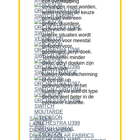
een overkapping
vervangen moet worden,
wordt meestal de keuze
gemaakt voor een
gelijke, duurdere,
technische stof. In
andere situaties wordt
gekozen voor meestal
gekozen voor,
goedkoper, acryl doek.
Technische, minder
dikke, acryl doeken zijn
perfect voor
balkon-/windafscherming
of een roll-up
zonnescherm. In het
laatste geval past dit type
doeken veel beter in de
eventuele cassette.
SATTLER
LATIM
DICKSON OPERA
DICKSON SOLAR FABRICS