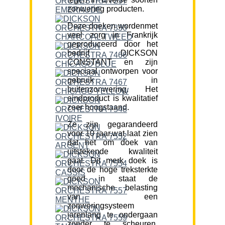
zonwering producten.
Deze doeken wordenmet
veel zorg in Frankrijk
geproduceerd door het
bedrijf DICKSON
CONSTANT en zijn
speciaal ontworpen voor
gebruik in
buitenzonwering. Het
eindproduct is kwalitatief
zeer hoogstaand.
Ze zijn gegarandeerd
voor 10 jaar,wat laat zien
dat het om doek van
uitstekende kwaliteit
gaat. Dit merk doek is
door de hoge treksterkte
goed in staat de
mechanische belasting
van een
zonweringsysteem
jarenlang te ondergaan
zonder te scheuren.