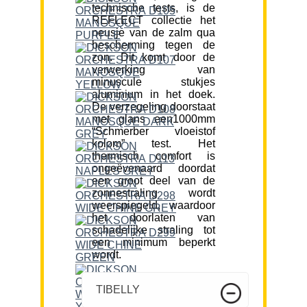
technische tests, is de
REFLECT collectie het
neusje van de zalm qua
bescherming tegen de
zon. Dit komt door de
verwerking van
minuscule stukjes
aluminium in het doek.
De verzegeling doorstaat
met glans een1000mm
“Schmerber vloeistof
kolom” test. Het
thermisch comfort is
ongeëvenaard doordat
een groot deel van de
zonnestraling wordt
weerspiegeld, waardoor
het doorlaten van
schadelijke straling tot
een minimum beperkt
wordt.
TIBELLY