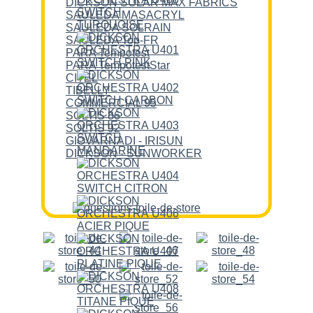
DICKSON SOLAR MAX FABRICS
SAULEDA MASACRYL
SAULEDA SOLRAIN
SAULEDA Top-FR
PARA Tempotest
PARA TempotestStar
CITEL
TIBELLY
COMMERCIAL 95
SOLTIS 86
SOLTIS 92
GIOVARNADI - IRISUN
DICKSON - SUNWORKER