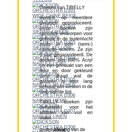
Doeken van TIBELLY
worden op meerdere
plaatsen geproduceerd.
Deze doeken zijn
specifiek ontworpen voor
gebruik in de buitenlucht
zoals in een (semi-)
cassette scherm. Ze zijn
5 jaar gegarandeerd. De
doeken zijn 100% Acryl
en zijn gemaakt van een
door en door gekleurd
acryl draad wat de
garantie is voor lang
behoud van kleuren in de
loop van de tijd.
TIBELLY doeken zijn
behandeld voor het
afstoten van vuil en
water.
Mening van de professional: