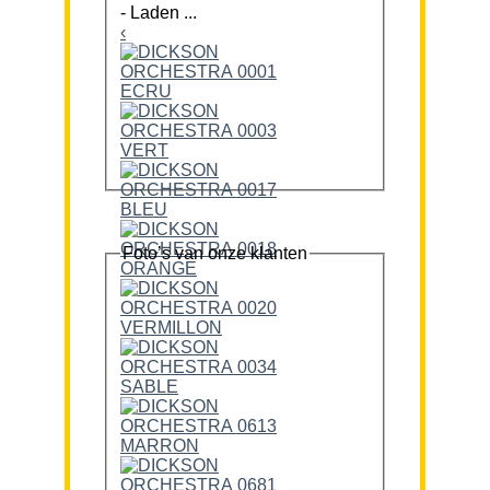
-
Laden ...
‹
Foto’s van onze klanten