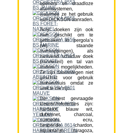
openers en draadloze
alarmsystemen,
waarmee ze het gebruik
van DICKSON aanraden.
Acryl doeken zijn ook
zeer geschikt om te
gebruiken in pergola’s
(vrij staande
overkappingen), als
zwevend schaduw doek
(zonnezeil) en tal van
andere mogelijkheden.
Ze zijn daarentegen niet
geschikt voor gebruik
binnenshuis omdat ze
veel te dik zijn.
De meest gevraagde
kleuren/referenties zijn:
hardelot, blauw wit,
dubonnet, charcoal,
sunbeam, ecru,
hesperide, chardon,
aquamarijn, zaragoza,