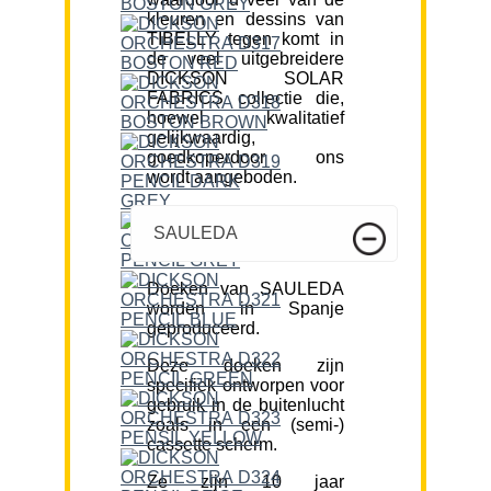
kleuren en dessins van
TIBELLY tegen komt in
de veel uitgebreidere
DICKSON SOLAR
FABRICS collectie die,
hoewel kwalitatief
gelijkwaardig,
goedkoperdoor ons
wordt aangeboden.
SAULEDA
Doeken van SAULEDA
worden in Spanje
geproduceerd.
Deze doeken zijn
specifiek ontworpen voor
gebruik in de buitenlucht
zoals in een (semi-)
cassette scherm.
Ze zijn 10 jaar