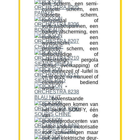
blok scherm, een semi-
cassette scherm, een
cassette scherm,
horizontaal of
verticaalbespannen, een
balkon afscherming, een
markies, een
windscherm, een
projectie scherm, een
dubbelzijdige of
enkelzijdige pergola
(terras overkapping) of
een zonnezeil of -luifel is
en of deze nu manueel of
elektrisch bediend
wordt…….”
……bovenstaande
opmerkingen komen van
het bedrijf SOMFY, één
van de
grootsteproducenten van
onder andere motorisatie
voor zonweringen maar
ook van elektrische deur-