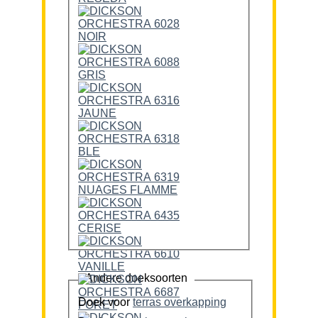
Andere doeksoorten
Doek voor
terras overkapping