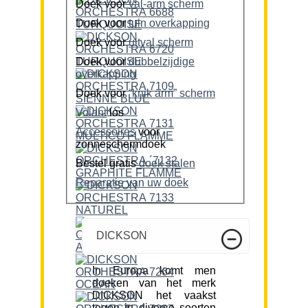
Doek voor
val-arm scherm
Doek voor
tuin overkapping
Doek voor
uitval scherm
Doek voor
dubbelzijdige
overkapping
Doek voor
“knik arm” scherm
Volant
los
Accessoires
voor
zonneschermdoek
Bestel gratis
doek stalen
Reparatie van uw doek
DICKSON
In Europa komt men
doeken van het merk
DICKSON het vaakst
tegen in diverse soorten