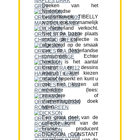
Doeken van het
Nederlandse
kwaliteitsmerk TIBELLY
worden ook voornamelijk
in Nederland verkocht.
Niet in de laatste plaats
omdat de collectie is
afgestemd op de smaak
van de Nederlandse
consument. Echter
hierdoor is het aantal
kleuren en dessins
waaruit u kunt kiezen
relatief beperkt en kunt u
ook niet kiezen uit
meerdere (lees:
zwaardere of
vlamvertragende) doek
typen.
Een groot deel van de
collectie komt van de
Franse producent
DICKSON CONSTANT
waardoor u veel van de