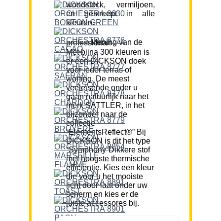
woodstock, vermiljoen,
en gestreept in alle
kleuren.
Mening van de professional:
Met bijna 300 kleuren is
er een DICKSON doek
voor ieder terras of
woning. De meest
veeleisende onder u
gaan natuurlijk naar het
merk SATTLER, in het
bijzonder naar de
collectie
“ElementsReflect®” Bij
DICKSON is dit het type
“Symphony”Dikkere stof
met hoogste thermische
efficiëntie. Kies een kleur
die voor u het mooiste
licht door laat onder uw
scherm en kies er de
juiste accessores bij.