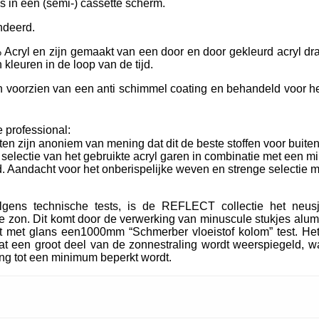
ls in een (semi-) cassette scherm.
ndeerd.
Acryl en zijn gemaakt van een door en door gekleurd acryl dra
kleuren in de loop van de tijd.
oorzien van een anti schimmel coating en behandeld voor het
 professional:
ten zijn anoniem van mening dat dit de beste stoffen voor buiten
e selectie van het gebruikte acryl garen in combinatie met een m
. Aandacht voor het onberispelijke weven en strenge selectie m
lgens technische tests, is de REFLECT collectie het neu
 zon. Dit komt door de verwerking van minuscule stukjes alum
t met glans een1000mm “Schmerber vloeistof kolom” test. Het
t een groot deel van de zonnestraling wordt weerspiegeld, wa
ing tot een minimum beperkt wordt.