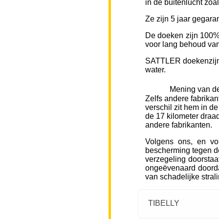
in de buitenlucht zoa
Ze zijn 5 jaar gegara
De doeken zijn 100% 
voor lang behoud van 
SATTLER doekenzijn v
water.
Mening van de
Zelfs andere fabrikan
verschil zit hem in d
de 17 kilometer draad
andere fabrikanten.
Volgens ons, en vo
bescherming tegen de
verzegeling doorstaa
ongeëvenaard doorda
van schadelijke stral
TIBELLY