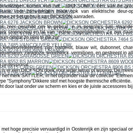
erkingen komen van het bedrijf SOMFY, één van de groo
isatie voor zonweringen maar ook van elektrische deur-o
mee ze het gebruik van DICKSON aanraden.
ok zeer geschikt om te gebruiken in pergola’s (vrij staande
k (zonnezeil) en tal van andere mogelijkheden. Ze zijn daare
uis omdat ze veel te dik zijn.
leuren/referenties zijn: hardelot, blauw wit, dubonnet, cha
quamarijn, zaragoza, woodstock, vermiljoen, en gestreept in all
 professional:
n is er een DICKSON doek voor ieder terras of woning. De mees
r het merk SATTLER, in het bijzonder naar de collectie “Elemen
pe “Symphony”Dikkere stof met hoogste thermische efficiëntie. 
cht door laat onder uw scherm en kies er de juiste accessores bij
et hoge precisie vervaardigd in Oostenrijk en zijn speciaal o