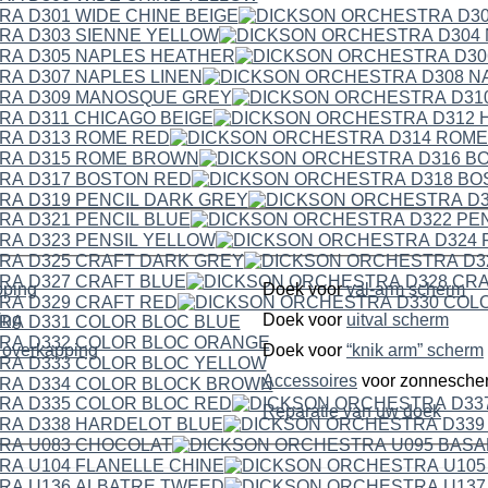
pping
Doek voor
val-arm scherm
ping
Doek voor
uitval scherm
dubbelzijdige overkapping
Doek voor
“knik arm” scherm
Accessoires
voor zonnesche
Reparatie van uw doek