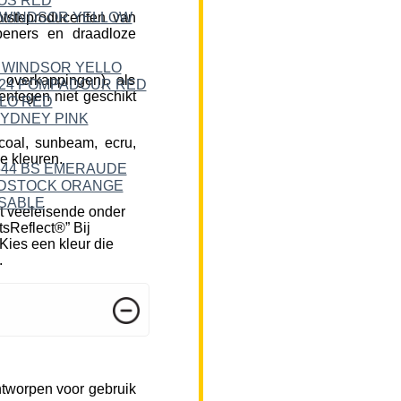
tsteproducenten van
peners en draadloze
 overkappingen), als
ntegen niet geschikt
rcoal, sunbeam, ecru,
e kleuren.
t veeleisende onder
tsReflect®” Bij
Kies een kleur die
.
ntworpen voor gebruik