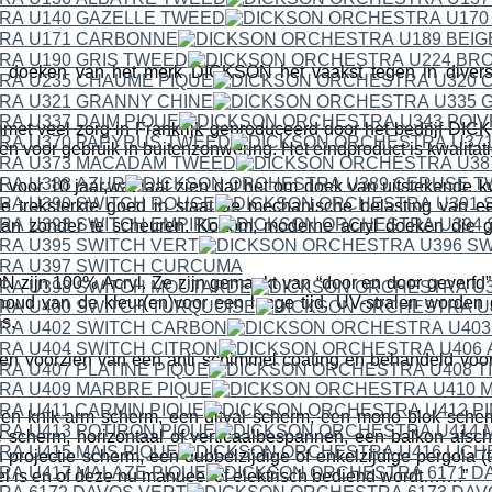
 doeken van het merk DICKSON het vaakst tegen in divers
met veel zorg in Frankrijk geproduceerd door het bedrijf 
en voor gebruik in buitenzonwering. Het eindproduct is kwalitat
 voor 10 jaar,wat laat zien dat het om doek van uitstekende kwa
e treksterkte goed in staat de mechanische belasting van 
aan zonder te scheuren. Kortom; moderne acryl doeken die g
ijn 100% Acryl. Ze zijn gemaakt van “door en door geverfd” a
houd van de kleur(en)voor een lange tijd. UV-stralen worden
s.
n voorzien van een anti schimmel coating en behandeld voor h
een knik-arm scherm, een uitval scherm, een mono blok scher
 scherm, horizontaal of verticaalbespannen, een balkon afsc
projectie scherm, een dubbelzijdige of enkelzijdige pergola (t
fel is en of deze nu manueel of elektrisch bediend wordt…….”