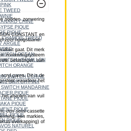
e soorten zonwering
DICKSON CONSTANT en
ief zeer hoogstaand.
liteit gaat. Dit merk
een zonweringsysteem
rote belastingen aan
cryl garen. Dit is de
 gestopt waardoor het
et afstoten van vuil
m, een semi-cassette
herming, een markies,
erras overkapping) of