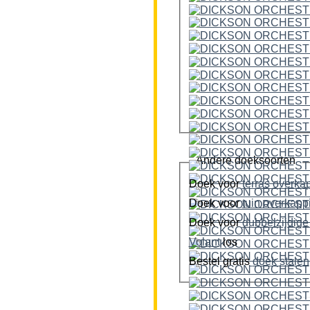
Andere doeksoorten
Doek voor
terras overka
Doek voor
tuin overkap
Doek voor
Volant
los
Bestel gratis
doek stalen