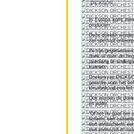
DICKSON
In Europa komt men
producten.
Deze doeken worden
zijn speciaal ontworp
Ze zijn gegarandeerd
doek is door de hog
jarenlang te onderg
kunnen.
Doeken van DICKSON z
garantie voor het be
kleurbehoud een feit i
Ook worden de doeke
en water.
“Of het nu gaat om 
scherm, een cassette
een windscherm, een 
een zonnezeil of -lui