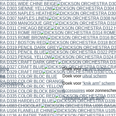
pping
Doek voor
val-arm scherm
ping
Doek voor
uitval scherm
dubbelzijdige overkapping
Doek voor
“knik arm” scherm
Accessoires
voor zonnesche
Reparatie van uw doek