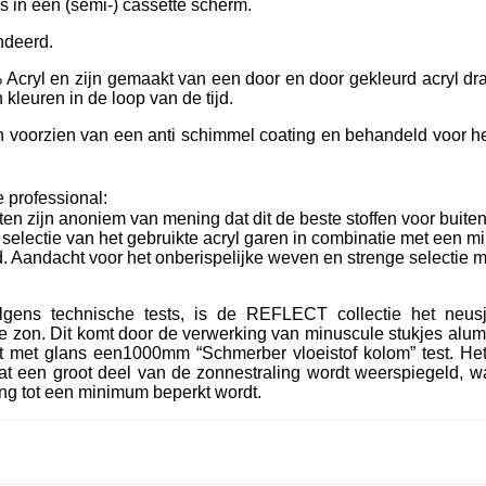
ls in een (semi-) cassette scherm.
ndeerd.
Acryl en zijn gemaakt van een door en door gekleurd acryl dra
kleuren in de loop van de tijd.
oorzien van een anti schimmel coating en behandeld voor het
 professional:
ten zijn anoniem van mening dat dit de beste stoffen voor buiten
e selectie van het gebruikte acryl garen in combinatie met een m
. Aandacht voor het onberispelijke weven en strenge selectie m
lgens technische tests, is de REFLECT collectie het neu
 zon. Dit komt door de verwerking van minuscule stukjes alum
t met glans een1000mm “Schmerber vloeistof kolom” test. Het
t een groot deel van de zonnestraling wordt weerspiegeld, wa
ing tot een minimum beperkt wordt.