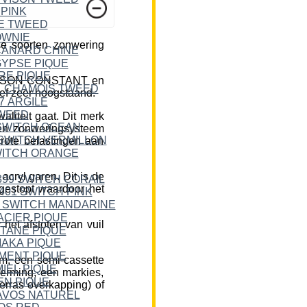
e soorten zonwering
DICKSON CONSTANT en
ief zeer hoogstaand.
liteit gaat. Dit merk
een zonweringsysteem
rote belastingen aan
cryl garen. Dit is de
 gestopt waardoor het
et afstoten van vuil
m, een semi-cassette
herming, een markies,
erras overkapping) of