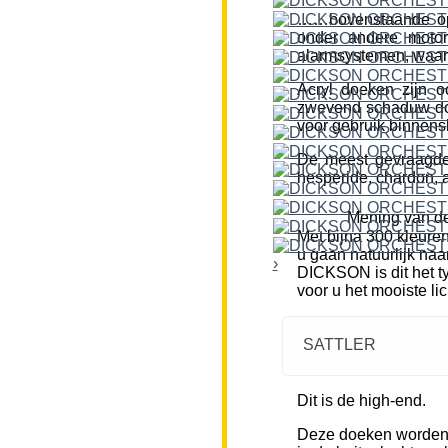
……bovenstaande opm
onder andere motor
alarmsystemen, waar
Acryl doeken zijn o
zwevend schaduw doe
voor gebruik binnensh
De meest gevraagde k
hesperide, chardon, a
Mening van de
Met bijna 300 kleure
u gaan natuurlijk naa
›
DICKSON is dit het ty
voor u het mooiste li
SATTLER
Dit is de high-end.
Deze doeken worden m