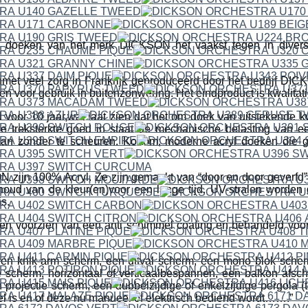
 doeken van het merk DICKSON het vaakst tegen in divers
met veel zorg in Frankrijk geproduceerd door het bedrijf 
en voor gebruik in buitenzonwering. Het eindproduct is kwalitat
 voor 10 jaar,wat laat zien dat het om doek van uitstekende kwa
e treksterkte goed in staat de mechanische belasting van 
aan zonder te scheuren. Kortom; moderne acryl doeken die g
ijn 100% Acryl. Ze zijn gemaakt van “door en door geverfd” a
houd van de kleur(en)voor een lange tijd. UV-stralen worden
s.
n voorzien van een anti schimmel coating en behandeld voor h
een knik-arm scherm, een uitval scherm, een mono blok scher
 scherm, horizontaal of verticaalbespannen, een balkon afsc
projectie scherm, een dubbelzijdige of enkelzijdige pergola (t
fel is en of deze nu manueel of elektrisch bediend wordt…….”