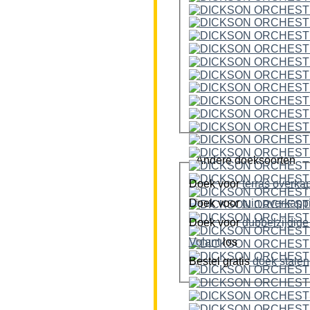
Andere doeksoorten
Doek voor
terras overka
Doek voor
tuin overkap
Doek voor
Volant
los
Bestel gratis
doek stalen