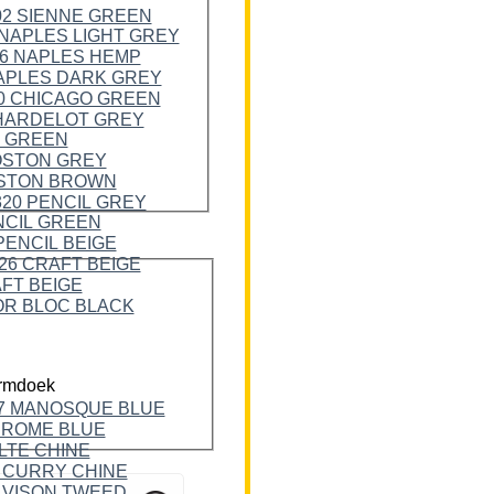
rmdoek