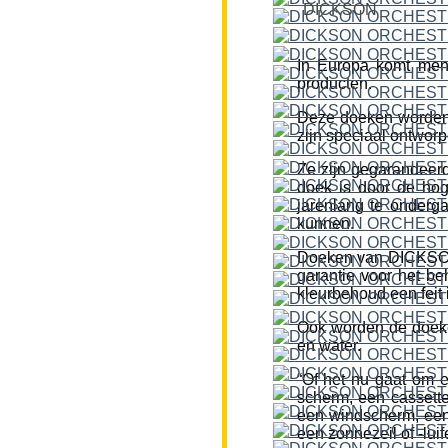
DICKSON
In Europa komt men
producten.
Deze doeken worden
zijn speciaal ontworp
Ze zijn gegarandeerd
doek is door de hog
jarenlang te onderg
kunnen.
Doeken van DICKSON z
garantie voor het be
kleurbehoud een feit i
Ook worden de doeke
en water.
“Of het nu gaat om 
scherm, een cassette
een windscherm, een 
een zonnezeil of -lui