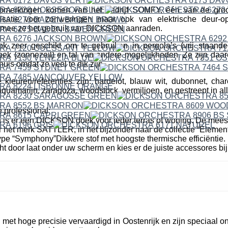
erkingen komen van het bedrijf SOMFY, één van de groo
isatie voor zonweringen maar ook van elektrische deur-o
mee ze het gebruik van DICKSON aanraden.
ok zeer geschikt om te gebruiken in pergola’s (vrij staande
k (zonnezeil) en tal van andere mogelijkheden. Ze zijn daare
uis omdat ze veel te dik zijn.
leuren/referenties zijn: hardelot, blauw wit, dubonnet, cha
quamarijn, zaragoza, woodstock, vermiljoen, en gestreept in all
 professional:
n is er een DICKSON doek voor ieder terras of woning. De mees
r het merk SATTLER, in het bijzonder naar de collectie “Elemen
pe “Symphony”Dikkere stof met hoogste thermische efficiëntie. 
cht door laat onder uw scherm en kies er de juiste accessores bij
et hoge precisie vervaardigd in Oostenrijk en zijn speciaal o