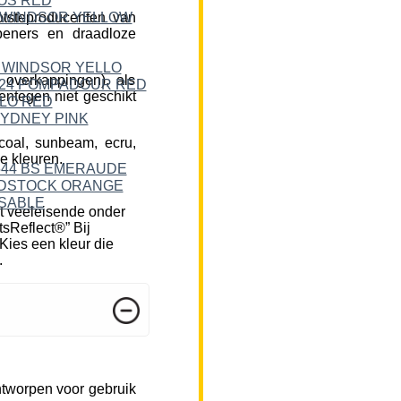
tsteproducenten van
peners en draadloze
 overkappingen), als
ntegen niet geschikt
rcoal, sunbeam, ecru,
e kleuren.
t veeleisende onder
tsReflect®” Bij
Kies een kleur die
.
ntworpen voor gebruik