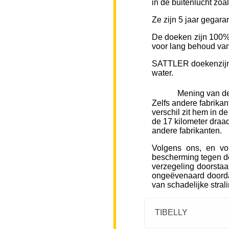
in de buitenlucht zoa
Ze zijn 5 jaar gegara
De doeken zijn 100% 
voor lang behoud van 
SATTLER doekenzijn v
water.
Mening van de
Zelfs andere fabrikan
verschil zit hem in d
de 17 kilometer draad
andere fabrikanten.
Volgens ons, en vo
bescherming tegen de
verzegeling doorstaa
ongeëvenaard doorda
van schadelijke stral
TIBELLY