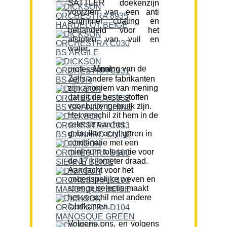
SATTLER doekenzijn
voorzien van een anti
schimmel coating en
behandeld voor het
afstoten van vuil en
water.
Mening van de professional:
Zelfs andere fabrikanten
zijn anoniem van mening
dat dit de beste stoffen
voor buitengebruik zijn.
Het verschil zit hem in de
selectie van het
gebruikte acryl garen in
combinatie met een
minimum tolerantie voor
de 17 kilometer draad.
Aandacht voor het
onberispelijke weven en
strenge selectie maakt
het verschil met andere
fabrikanten.
Volgens ons, en volgens