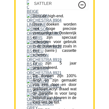
SATTLER
Dit is de high-end.
Deze doeken worden
met hoge precisie
vervaardigd in Oostenrijk
en zijn speciaal
ontworpen voor gebruik
in de buitenlucht zoals in
een (semi-) cassette
scherm.
Ze zijn 5 jaar
gegarandeerd.
De doeken zijn 100%
Acryl en zijn gemaakt
van een door en door
gekleurd acryl draad wat
de garantie is voor lang
behoud van kleuren in de
loop van de tijd.