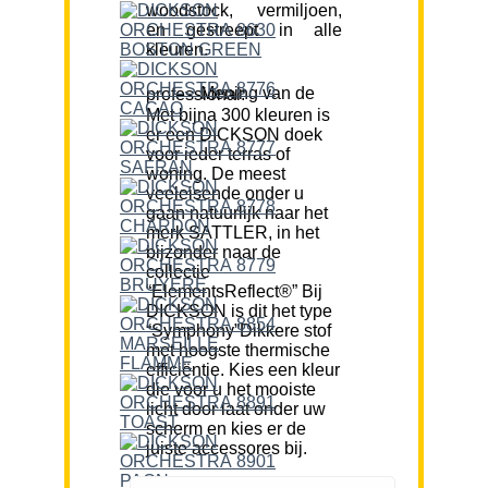
woodstock, vermiljoen,
en gestreept in alle
kleuren.
Mening van de professional:
Met bijna 300 kleuren is
er een DICKSON doek
voor ieder terras of
woning. De meest
veeleisende onder u
gaan natuurlijk naar het
merk SATTLER, in het
bijzonder naar de
collectie
“ElementsReflect®” Bij
DICKSON is dit het type
“Symphony”Dikkere stof
met hoogste thermische
efficiëntie. Kies een kleur
die voor u het mooiste
licht door laat onder uw
scherm en kies er de
juiste accessores bij.