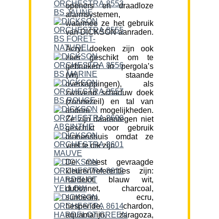
openers en draadloze
alarmsystemen,
waarmee ze het gebruik
van DICKSON aanraden.
Acryl doeken zijn ook
zeer geschikt om te
gebruiken in pergola’s
(vrij staande
overkappingen), als
zwevend schaduw doek
(zonnezeil) en tal van
andere mogelijkheden.
Ze zijn daarentegen niet
geschikt voor gebruik
binnenshuis omdat ze
veel te dik zijn.
De meest gevraagde
kleuren/referenties zijn:
hardelot, blauw wit,
dubonnet, charcoal,
sunbeam, ecru,
hesperide, chardon,
aquamarijn, zaragoza,