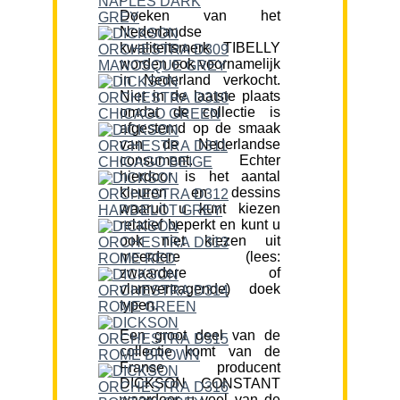
Doeken van het
Nederlandse
kwaliteitsmerk TIBELLY
worden ook voornamelijk
in Nederland verkocht.
Niet in de laatste plaats
omdat de collectie is
afgestemd op de smaak
van de Nederlandse
consument. Echter
hierdoor is het aantal
kleuren en dessins
waaruit u kunt kiezen
relatief beperkt en kunt u
ook niet kiezen uit
meerdere (lees:
zwaardere of
vlamvertragende) doek
typen.
Een groot deel van de
collectie komt van de
Franse producent
DICKSON CONSTANT
waardoor u veel van de