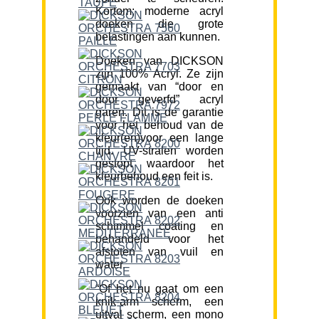
Kortom; moderne acryl
doeken die grote
belastingen aan kunnen.
Doeken van DICKSON
zijn 100% Acryl. Ze zijn
gemaakt van “door en
door geverfd” acryl
garen. Dit is de garantie
voor het behoud van de
kleur(en)voor een lange
tijd. UV-stralen worden
gestopt waardoor het
kleurbehoud een feit is.
Ook worden de doeken
voorzien van een anti
schimmel coating en
behandeld voor het
afstoten van vuil en
water.
“Of het nu gaat om een
knik-arm scherm, een
uitval scherm, een mono