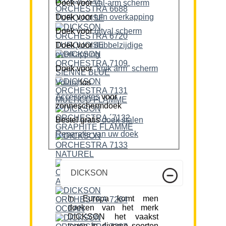
Doek voor
val-arm scherm
Doek voor
tuin overkapping
Doek voor
uitval scherm
Doek voor
dubbelzijdige
overkapping
Doek voor
“knik arm” scherm
Volant
los
Accessoires
voor
zonneschermdoek
Bestel gratis
doek stalen
Reparatie van uw doek
DICKSON
In Europa komt men
doeken van het merk
DICKSON het vaakst
tegen in diverse soorten