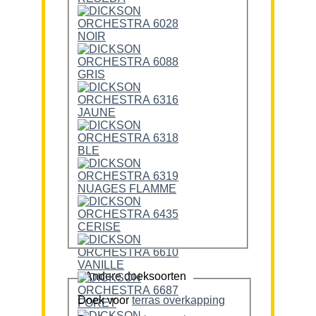
Andere doeksoorten
Doek voor
terras overkapping