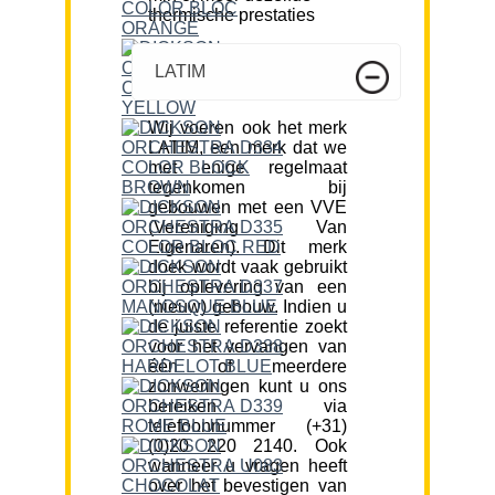
thermische prestaties
LATIM
Wij voeren ook het merk
LATIM, een merk dat we
met enige regelmaat
tegenkomen bij
gebouwen met een VVE
(Vereniging Van
Eigenaren). Dit merk
doek wordt vaak gebruikt
bij oplevering van een
(nieuw) gebouw. Indien u
de juiste referentie zoekt
voor het vervangen van
één of meerdere
zonweringen kunt u ons
bereiken via
telefoonnummer (+31)
(0)20 220 2140. Ook
wanneer u vragen heeft
over het bevestigen van