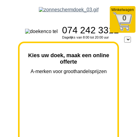
Winkelwagen
0
074 242 3312
Dagelijks van 8:00 tot 20:00 uur
Kies uw doek, maak een online
offerte
A-merken voor groothandelsprijzen
BREEDTE
UITVAL
HOOGTE