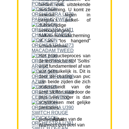
bieden een uitstekende
bescherming. U komt ze
meestal tegen in
pergola’s (enkel- of
dubbelzijdige
overkappingen),
balkon-/windafscherming
of als “los hangend”
schaduwdoek.
Het productieproces van
de technische stof 'Soltis'
wijkt fundamenteel af van
wat gebruikelijk is. Dit is
door de coating van pvc
aan beide zijden die zich
onderscheidt van de
acryl stoffen waardoor de
prijs veel hoger is dan
acryldoeken met gelijke
prestaties.
Advies van de professional:
Wanneer een deel van