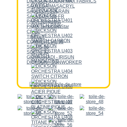
DICKSON SOLAR MAX FABRICS
SAULEDA MASACRYL
SAULEDA SOLRAIN
SAULEDA Top-FR
PARA Tempotest
PARA TempotestStar
CITEL
TIBELLY
COMMERCIAL 95
SOLTIS 86
SOLTIS 92
GIOVARNADI - IRISUN
DICKSON - SUNWORKER