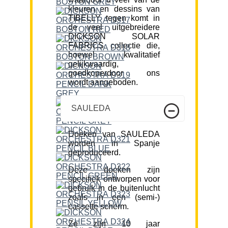
kleuren en dessins van
TIBELLY tegen komt in
de veel uitgebreidere
DICKSON SOLAR
FABRICS collectie die,
hoewel kwalitatief
gelijkwaardig,
goedkoperdoor ons
wordt aangeboden.
SAULEDA
Doeken van SAULEDA
worden in Spanje
geproduceerd.
Deze doeken zijn
specifiek ontworpen voor
gebruik in de buitenlucht
zoals in een (semi-)
cassette scherm.
Ze zijn 10 jaar