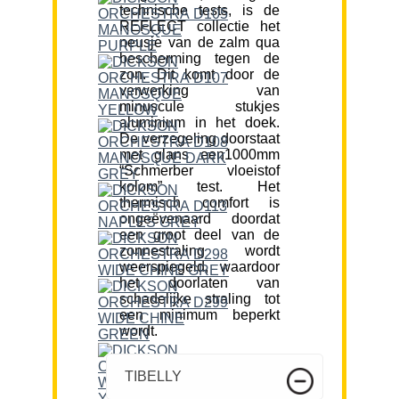
technische tests, is de
REFLECT collectie het
neusje van de zalm qua
bescherming tegen de
zon. Dit komt door de
verwerking van
minuscule stukjes
aluminium in het doek.
De verzegeling doorstaat
met glans een1000mm
“Schmerber vloeistof
kolom” test. Het
thermisch comfort is
ongeëvenaard doordat
een groot deel van de
zonnestraling wordt
weerspiegeld, waardoor
het doorlaten van
schadelijke straling tot
een minimum beperkt
wordt.
TIBELLY