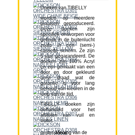
Doeken van TIBELLY
worden op meerdere
plaatsen geproduceerd.
Deze doeken zijn
specifiek ontworpen voor
gebruik in de buitenlucht
zoals in een (semi-)
cassette scherm. Ze zijn
5 jaar gegarandeerd. De
doeken zijn 100% Acryl
en zijn gemaakt van een
door en door gekleurd
acryl draad wat de
garantie is voor lang
behoud van kleuren in de
loop van de tijd.
TIBELLY doeken zijn
behandeld voor het
afstoten van vuil en
water.
Mening van de professional: