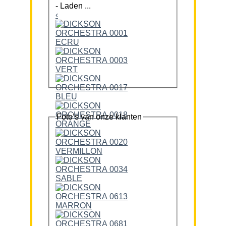
-
Laden ...
‹
Foto’s van onze klanten