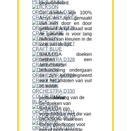
gegarandeerd.
De doeken zijn 100%
Acryl en zijn gemaakt
van een door en door
gekleurd acryl draad wat
de garantie is voor lang
behoud van kleuren in de
loop van de tijd.
SAULEDA doeken
hebben een
antischimmel
behandeling ondergaan
en zijn geïmpregneerd
voor het afstoten van vuil
en water.
Mening van de professional:
De doeken van
SAULEDA zijn
vergelijkbaar met die van
DICKSON. Vaak een
fractie goedkoper voor
min of meer dezelfde