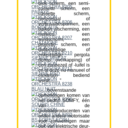
blok scherm, een semi-
cassette scherm, een
cassette scherm,
horizontaal of
verticaalbespannen, een
balkon afscherming, een
markies, een
windscherm, een
projectie scherm, een
dubbelzijdige of
enkelzijdige pergola
(terras overkapping) of
een zonnezeil of -luifel is
en of deze nu manueel of
elektrisch bediend
wordt…….”
……bovenstaande
opmerkingen komen van
het bedrijf SOMFY, één
van de
grootsteproducenten van
onder andere motorisatie
voor zonweringen maar
ook van elektrische deur-