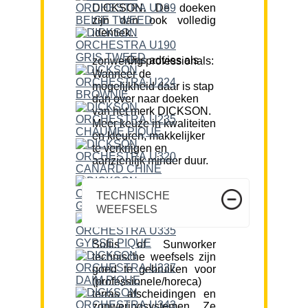
DICKSON. De doeken
zijn dan ook volledig
identiek.
Ons advies als zonwering professionals:
Wanneer de
mogelijkheid daar is stap
dan over naar doeken
van het merk DICKSON.
Meer keuze in kwaliteiten
en kleuren, makkelijker
te verkrijgen en
aanzienlijk minder duur.
TECHNISCHE
WEEFSELS
Soltis of Sunworker
technische weefsels zijn
goed te gebruiken voor
(professionele/horeca)
terras afscheidingen en
zonweringsystemen. Ze