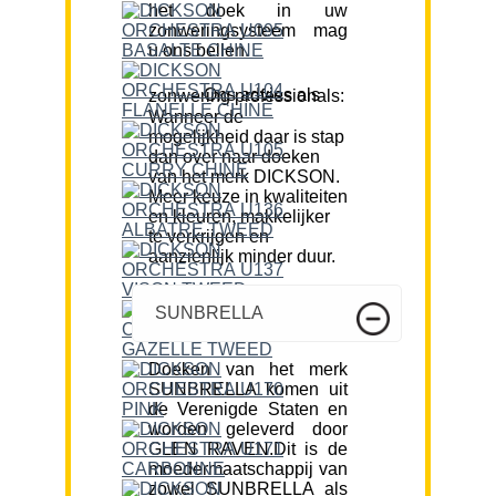
het doek in uw
zonweringsysteem mag
u ons bellen.
Ons advies als zonwering professionals:
Wanneer de
mogelijkheid daar is stap
dan over naar doeken
van het merk DICKSON.
Meer keuze in kwaliteiten
en kleuren, makkelijker
te verkrijgen en
aanzienlijk minder duur.
SUNBRELLA
Doeken van het merk
SUNBRELLA komen uit
de Verenigde Staten en
worden geleverd door
GLEN RAVEN.Dit is de
moedermaatschappij van
zowel SUNBRELLA als