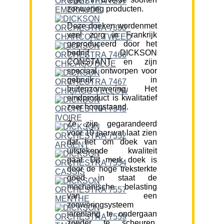
zonwering producten.
Deze doeken wordenmet
veel zorg in Frankrijk
geproduceerd door het
bedrijf DICKSON
CONSTANT en zijn
speciaal ontworpen voor
gebruik in
buitenzonwering. Het
eindproduct is kwalitatief
zeer hoogstaand.
Ze zijn gegarandeerd
voor 10 jaar,wat laat zien
dat het om doek van
uitstekende kwaliteit
gaat. Dit merk doek is
door de hoge treksterkte
goed in staat de
mechanische belasting
van een
zonweringsysteem
jarenlang te ondergaan
zonder te scheuren.