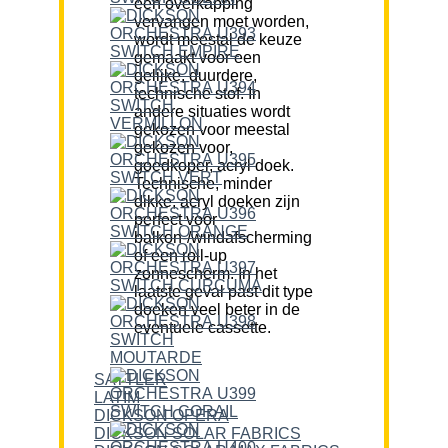
een overkapping
vervangen moet worden,
wordt meestal de keuze
gemaakt voor een
gelijke, duurdere,
technische stof. In
andere situaties wordt
gekozen voor meestal
gekozen voor,
goedkoper, acryl doek.
Technische, minder
dikke, acryl doeken zijn
perfect voor
balkon-/windafscherming
of een roll-up
zonnescherm. In het
laatste geval past dit type
doeken veel beter in de
eventuele cassette.
SATTLER
LATIM
DICKSON OPERA
DICKSON SOLAR FABRICS