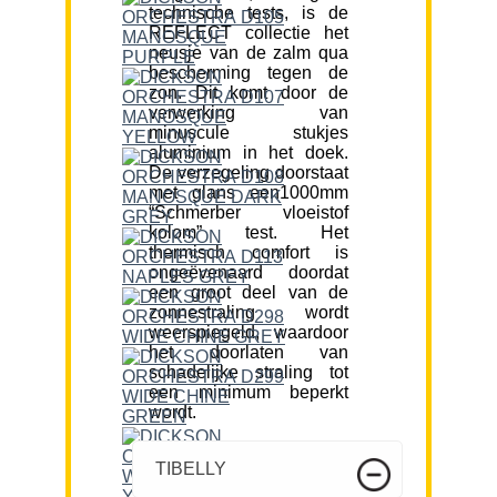
technische tests, is de
REFLECT collectie het
neusje van de zalm qua
bescherming tegen de
zon. Dit komt door de
verwerking van
minuscule stukjes
aluminium in het doek.
De verzegeling doorstaat
met glans een1000mm
“Schmerber vloeistof
kolom” test. Het
thermisch comfort is
ongeëvenaard doordat
een groot deel van de
zonnestraling wordt
weerspiegeld, waardoor
het doorlaten van
schadelijke straling tot
een minimum beperkt
wordt.
TIBELLY