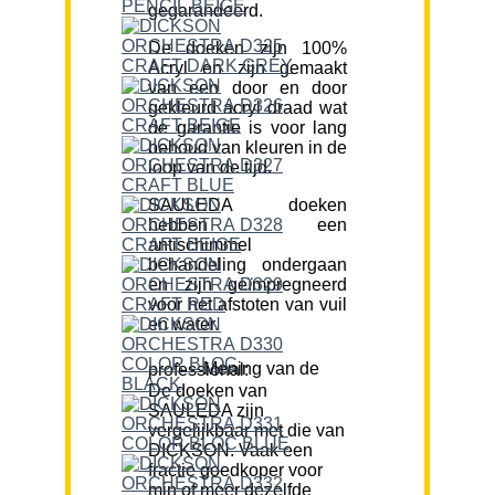
gegarandeerd.
De doeken zijn 100%
Acryl en zijn gemaakt
van een door en door
gekleurd acryl draad wat
de garantie is voor lang
behoud van kleuren in de
loop van de tijd.
SAULEDA doeken
hebben een
antischimmel
behandeling ondergaan
en zijn geïmpregneerd
voor het afstoten van vuil
en water.
Mening van de professional:
De doeken van
SAULEDA zijn
vergelijkbaar met die van
DICKSON. Vaak een
fractie goedkoper voor
min of meer dezelfde