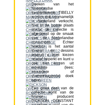
Doeken van het
Nederlandse
kwaliteitsmerk TIBELLY
worden ook voornamelijk
in Nederland verkocht.
Niet in de laatste plaats
omdat de collectie is
afgestemd op de smaak
van de Nederlandse
consument. Echter
hierdoor is het aantal
kleuren en dessins
waaruit u kunt kiezen
relatief beperkt en kunt u
ook niet kiezen uit
meerdere (lees:
zwaardere of
vlamvertragende) doek
typen.
Een groot deel van de
collectie komt van de
Franse producent
DICKSON CONSTANT
waardoor u veel van de