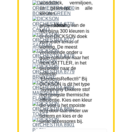
woodstock, vermiljoen,
en gestreept in alle
kleuren.
Mening van de professional:
Met bijna 300 kleuren is
er een DICKSON doek
voor ieder terras of
woning. De meest
veeleisende onder u
gaan natuurlijk naar het
merk SATTLER, in het
bijzonder naar de
collectie
“ElementsReflect®” Bij
DICKSON is dit het type
“Symphony”Dikkere stof
met hoogste thermische
efficiëntie. Kies een kleur
die voor u het mooiste
licht door laat onder uw
scherm en kies er de
juiste accessores bij.