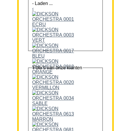
-
Laden ...
‹
Foto’s van onze klanten