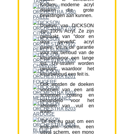
Kortom; moderne acryl
doeken die grote
belastingen aan kunnen.
Doeken van DICKSON
zijn 100% Acryl. Ze zijn
gemaakt van “door en
door geverfd” acryl
garen. Dit is de garantie
voor het behoud van de
kleur(en)voor een lange
tijd. UV-stralen worden
gestopt waardoor het
kleurbehoud een feit is.
Ook worden de doeken
voorzien van een anti
schimmel coating en
behandeld voor het
afstoten van vuil en
water.
“Of het nu gaat om een
knik-arm scherm, een
uitval scherm, een mono