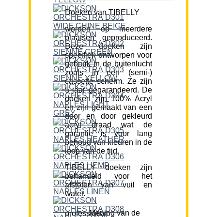
Doeken van TIBELLY
worden op meerdere
plaatsen geproduceerd.
Deze doeken zijn
specifiek ontworpen voor
gebruik in de buitenlucht
zoals in een (semi-)
cassette scherm. Ze zijn
5 jaar gegarandeerd. De
doeken zijn 100% Acryl
en zijn gemaakt van een
door en door gekleurd
acryl draad wat de
garantie is voor lang
behoud van kleuren in de
loop van de tijd.
TIBELLY doeken zijn
behandeld voor het
afstoten van vuil en
water.
Mening van de professional: