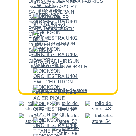
DICKSON SOLAR MAX FABRICS
SAULEDA MASACRYL
SAULEDA SOLRAIN
SAULEDA Top-FR
PARA Tempotest
PARA TempotestStar
CITEL
TIBELLY
COMMERCIAL 95
SOLTIS 86
SOLTIS 92
GIOVARNADI - IRISUN
DICKSON - SUNWORKER