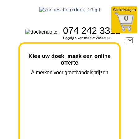
Winkelwagen
0
074 242 3312
Dagelijks van 8:00 tot 20:00 uur
Kies uw doek, maak een online
offerte
A-merken voor groothandelsprijzen
BREEDTE
UITVAL
HOOGTE