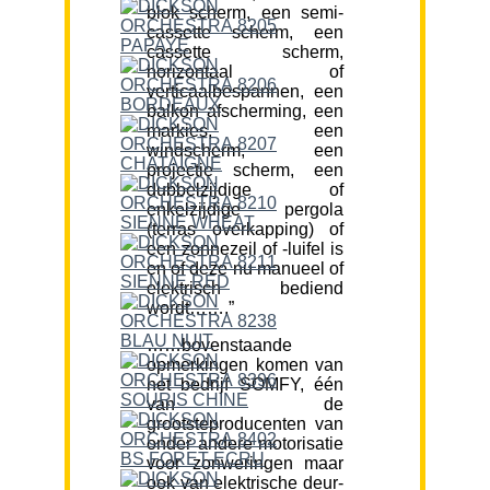
blok scherm, een semi-
cassette scherm, een
cassette scherm,
horizontaal of
verticaalbespannen, een
balkon afscherming, een
markies, een
windscherm, een
projectie scherm, een
dubbelzijdige of
enkelzijdige pergola
(terras overkapping) of
een zonnezeil of -luifel is
en of deze nu manueel of
elektrisch bediend
wordt…….”
……bovenstaande
opmerkingen komen van
het bedrijf SOMFY, één
van de
grootsteproducenten van
onder andere motorisatie
voor zonweringen maar
ook van elektrische deur-