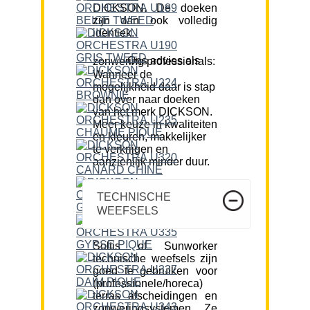
DICKSON. De doeken
zijn dan ook volledig
identiek.
Ons advies als zonwering professionals:
Wanneer de
mogelijkheid daar is stap
dan over naar doeken
van het merk DICKSON.
Meer keuze in kwaliteiten
en kleuren, makkelijker
te verkrijgen en
aanzienlijk minder duur.
TECHNISCHE
WEEFSELS
Soltis of Sunworker
technische weefsels zijn
goed te gebruiken voor
(professionele/horeca)
terras afscheidingen en
zonweringsystemen. Ze