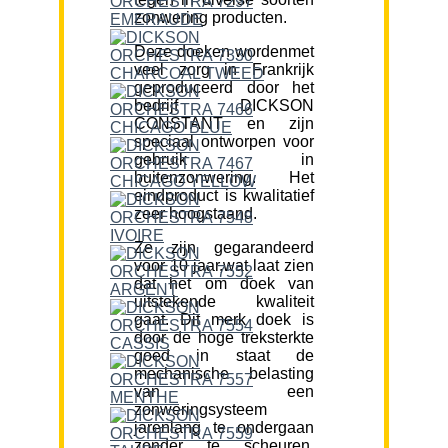
zonwering producten.
Deze doeken wordenmet
veel zorg in Frankrijk
geproduceerd door het
bedrijf DICKSON
CONSTANT en zijn
speciaal ontworpen voor
gebruik in
buitenzonwering. Het
eindproduct is kwalitatief
zeer hoogstaand.
Ze zijn gegarandeerd
voor 10 jaar,wat laat zien
dat het om doek van
uitstekende kwaliteit
gaat. Dit merk doek is
door de hoge treksterkte
goed in staat de
mechanische belasting
van een
zonweringsysteem
jarenlang te ondergaan
zonder te scheuren.