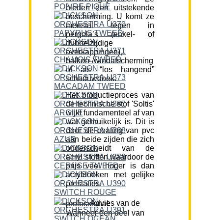
bieden een uitstekende
bescherming. U komt ze
meestal tegen in
pergola’s (enkel- of
dubbelzijdige
overkappingen),
balkon-/windafscherming
of als “los hangend”
schaduwdoek.
Het productieproces van
de technische stof 'Soltis'
wijkt fundamenteel af van
wat gebruikelijk is. Dit is
door de coating van pvc
aan beide zijden die zich
onderscheidt van de
acryl stoffen waardoor de
prijs veel hoger is dan
acryldoeken met gelijke
prestaties.
Advies van de professional:
Wanneer een deel van