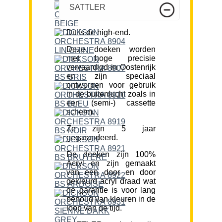
SATTLER
Dit is de high-end.
Deze doeken worden
met hoge precisie
vervaardigd in Oostenrijk
en zijn speciaal
ontworpen voor gebruik
in de buitenlucht zoals in
een (semi-) cassette
scherm.
Ze zijn 5 jaar
gegarandeerd.
De doeken zijn 100%
Acryl en zijn gemaakt
van een door en door
gekleurd acryl draad wat
de garantie is voor lang
behoud van kleuren in de
loop van de tijd.