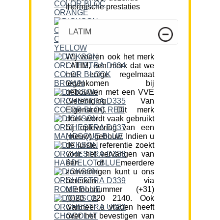
thermische prestaties
LATIM
Wij voeren ook het merk
LATIM, een merk dat we
met enige regelmaat
tegenkomen bij
gebouwen met een VVE
(Vereniging Van
Eigenaren). Dit merk
doek wordt vaak gebruikt
bij oplevering van een
(nieuw) gebouw. Indien u
de juiste referentie zoekt
voor het vervangen van
één of meerdere
zonweringen kunt u ons
bereiken via
telefoonnummer (+31)
(0)20 220 2140. Ook
wanneer u vragen heeft
over het bevestigen van