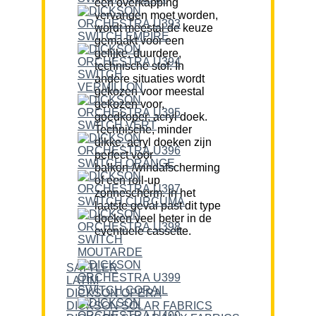
een overkapping
vervangen moet worden,
wordt meestal de keuze
gemaakt voor een
gelijke, duurdere,
technische stof. In
andere situaties wordt
gekozen voor meestal
gekozen voor,
goedkoper, acryl doek.
Technische, minder
dikke, acryl doeken zijn
perfect voor
balkon-/windafscherming
of een roll-up
zonnescherm. In het
laatste geval past dit type
doeken veel beter in de
eventuele cassette.
SATTLER
LATIM
DICKSON OPERA
DICKSON SOLAR FABRICS