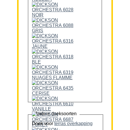
Andere doeksoorten
Doek voor
terras overkapping