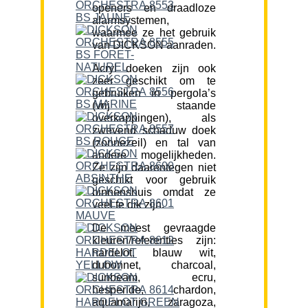
openers en draadloze
alarmsystemen,
waarmee ze het gebruik
van DICKSON aanraden.
Acryl doeken zijn ook
zeer geschikt om te
gebruiken in pergola’s
(vrij staande
overkappingen), als
zwevend schaduw doek
(zonnezeil) en tal van
andere mogelijkheden.
Ze zijn daarentegen niet
geschikt voor gebruik
binnenshuis omdat ze
veel te dik zijn.
De meest gevraagde
kleuren/referenties zijn:
hardelot, blauw wit,
dubonnet, charcoal,
sunbeam, ecru,
hesperide, chardon,
aquamarijn, zaragoza,