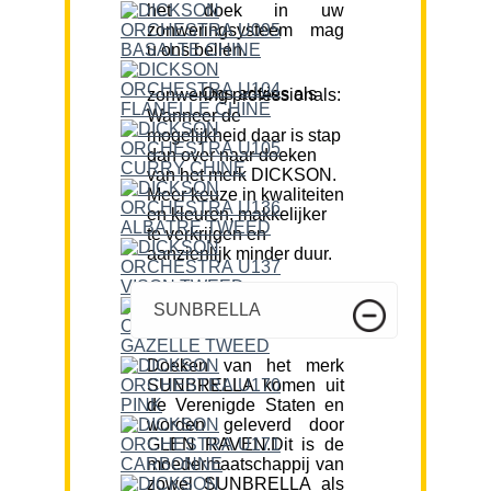
het doek in uw
zonweringsysteem mag
u ons bellen.
Ons advies als zonwering professionals:
Wanneer de
mogelijkheid daar is stap
dan over naar doeken
van het merk DICKSON.
Meer keuze in kwaliteiten
en kleuren, makkelijker
te verkrijgen en
aanzienlijk minder duur.
SUNBRELLA
Doeken van het merk
SUNBRELLA komen uit
de Verenigde Staten en
worden geleverd door
GLEN RAVEN.Dit is de
moedermaatschappij van
zowel SUNBRELLA als