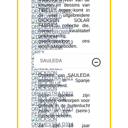
kleuren en dessins van
TIBELLY tegen komt in
de veel uitgebreidere
DICKSON SOLAR
FABRICS collectie die,
hoewel kwalitatief
gelijkwaardig,
goedkoperdoor ons
wordt aangeboden.
SAULEDA
Doeken van SAULEDA
worden in Spanje
geproduceerd.
Deze doeken zijn
specifiek ontworpen voor
gebruik in de buitenlucht
zoals in een (semi-)
cassette scherm.
Ze zijn 10 jaar