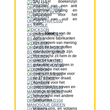
SATTLER doekenzijn
voorzien van een anti
schimmel coating en
behandeld voor het
afstoten van vuil en
water.
Mening van de professional:
Zelfs andere fabrikanten
zijn anoniem van mening
dat dit de beste stoffen
voor buitengebruik zijn.
Het verschil zit hem in de
selectie van het
gebruikte acryl garen in
combinatie met een
minimum tolerantie voor
de 17 kilometer draad.
Aandacht voor het
onberispelijke weven en
strenge selectie maakt
het verschil met andere
fabrikanten.
Volgens ons, en volgens