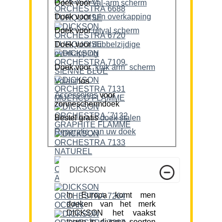
Doek voor
val-arm scherm
Doek voor
tuin overkapping
Doek voor
uitval scherm
Doek voor
dubbelzijdige
overkapping
Doek voor
“knik arm” scherm
Volant
los
Accessoires
voor
zonneschermdoek
Bestel gratis
doek stalen
Reparatie van uw doek
DICKSON
In Europa komt men
doeken van het merk
DICKSON het vaakst
tegen in diverse soorten