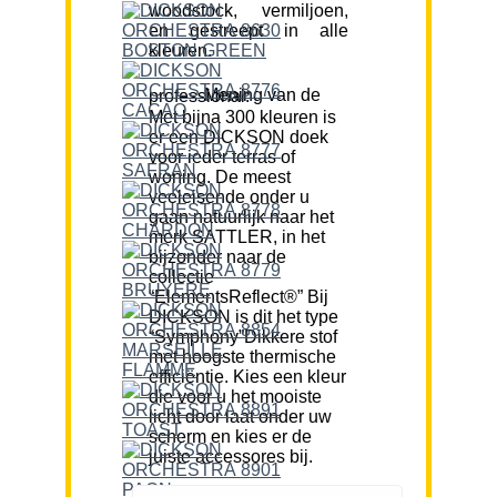
woodstock, vermiljoen,
en gestreept in alle
kleuren.
Mening van de professional:
Met bijna 300 kleuren is
er een DICKSON doek
voor ieder terras of
woning. De meest
veeleisende onder u
gaan natuurlijk naar het
merk SATTLER, in het
bijzonder naar de
collectie
“ElementsReflect®” Bij
DICKSON is dit het type
“Symphony”Dikkere stof
met hoogste thermische
efficiëntie. Kies een kleur
die voor u het mooiste
licht door laat onder uw
scherm en kies er de
juiste accessores bij.