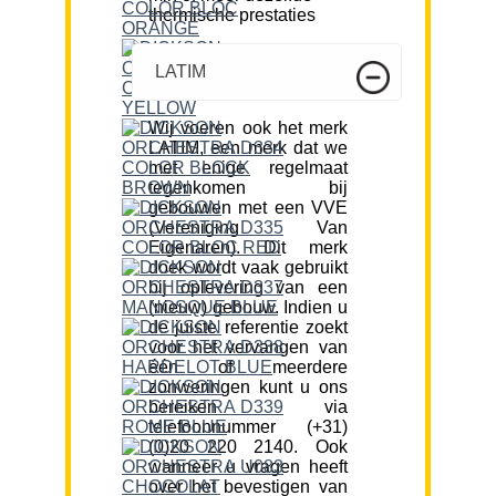
thermische prestaties
LATIM
Wij voeren ook het merk
LATIM, een merk dat we
met enige regelmaat
tegenkomen bij
gebouwen met een VVE
(Vereniging Van
Eigenaren). Dit merk
doek wordt vaak gebruikt
bij oplevering van een
(nieuw) gebouw. Indien u
de juiste referentie zoekt
voor het vervangen van
één of meerdere
zonweringen kunt u ons
bereiken via
telefoonnummer (+31)
(0)20 220 2140. Ook
wanneer u vragen heeft
over het bevestigen van