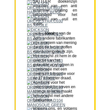
SATTLER doekenzijn
voorzien van een anti
schimmel coating en
behandeld voor het
afstoten van vuil en
water.
Mening van de professional:
Zelfs andere fabrikanten
zijn anoniem van mening
dat dit de beste stoffen
voor buitengebruik zijn.
Het verschil zit hem in de
selectie van het
gebruikte acryl garen in
combinatie met een
minimum tolerantie voor
de 17 kilometer draad.
Aandacht voor het
onberispelijke weven en
strenge selectie maakt
het verschil met andere
fabrikanten.
Volgens ons, en volgens