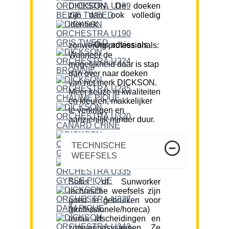
DICKSON. De doeken
zijn dan ook volledig
identiek.
Ons advies als zonwering professionals:
Wanneer de
mogelijkheid daar is stap
dan over naar doeken
van het merk DICKSON.
Meer keuze in kwaliteiten
en kleuren, makkelijker
te verkrijgen en
aanzienlijk minder duur.
TECHNISCHE
WEEFSELS
Soltis of Sunworker
technische weefsels zijn
goed te gebruiken voor
(professionele/horeca)
terras afscheidingen en
zonweringsystemen. Ze