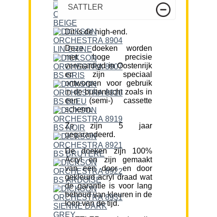
SATTLER
Dit is de high-end.
Deze doeken worden
met hoge precisie
vervaardigd in Oostenrijk
en zijn speciaal
ontworpen voor gebruik
in de buitenlucht zoals in
een (semi-) cassette
scherm.
Ze zijn 5 jaar
gegarandeerd.
De doeken zijn 100%
Acryl en zijn gemaakt
van een door en door
gekleurd acryl draad wat
de garantie is voor lang
behoud van kleuren in de
loop van de tijd.