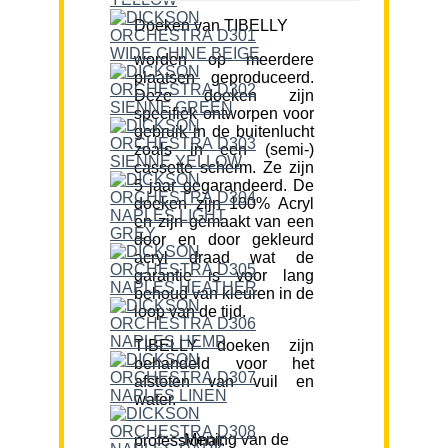
Doeken van TIBELLY
worden op meerdere
plaatsen geproduceerd.
Deze doeken zijn
specifiek ontworpen voor
gebruik in de buitenlucht
zoals in een (semi-)
cassette scherm. Ze zijn
5 jaar gegarandeerd. De
doeken zijn 100% Acryl
en zijn gemaakt van een
door en door gekleurd
acryl draad wat de
garantie is voor lang
behoud van kleuren in de
loop van de tijd.
TIBELLY doeken zijn
behandeld voor het
afstoten van vuil en
water.
Mening van de professional: