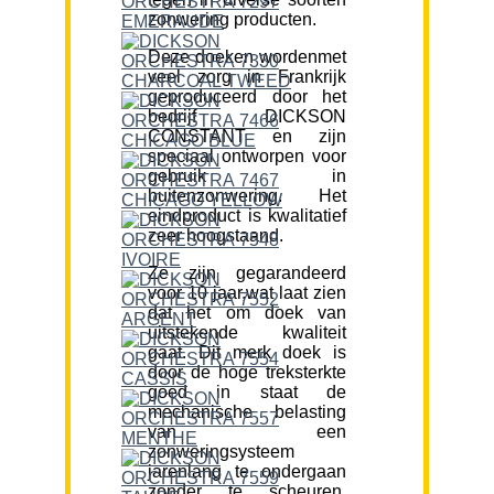
zonwering producten.
Deze doeken wordenmet
veel zorg in Frankrijk
geproduceerd door het
bedrijf DICKSON
CONSTANT en zijn
speciaal ontworpen voor
gebruik in
buitenzonwering. Het
eindproduct is kwalitatief
zeer hoogstaand.
Ze zijn gegarandeerd
voor 10 jaar,wat laat zien
dat het om doek van
uitstekende kwaliteit
gaat. Dit merk doek is
door de hoge treksterkte
goed in staat de
mechanische belasting
van een
zonweringsysteem
jarenlang te ondergaan
zonder te scheuren.