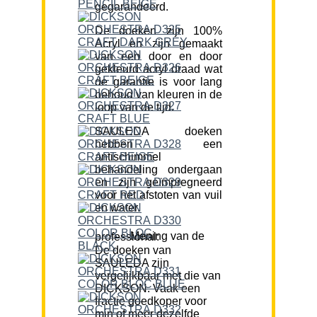
gegarandeerd.
De doeken zijn 100%
Acryl en zijn gemaakt
van een door en door
gekleurd acryl draad wat
de garantie is voor lang
behoud van kleuren in de
loop van de tijd.
SAULEDA doeken
hebben een
antischimmel
behandeling ondergaan
en zijn geïmpregneerd
voor het afstoten van vuil
en water.
Mening van de professional:
De doeken van
SAULEDA zijn
vergelijkbaar met die van
DICKSON. Vaak een
fractie goedkoper voor
min of meer dezelfde