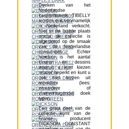
Doeken van het
Nederlandse
kwaliteitsmerk TIBELLY
worden ook voornamelijk
in Nederland verkocht.
Niet in de laatste plaats
omdat de collectie is
afgestemd op de smaak
van de Nederlandse
consument. Echter
hierdoor is het aantal
kleuren en dessins
waaruit u kunt kiezen
relatief beperkt en kunt u
ook niet kiezen uit
meerdere (lees:
zwaardere of
vlamvertragende) doek
typen.
Een groot deel van de
collectie komt van de
Franse producent
DICKSON CONSTANT
waardoor u veel van de