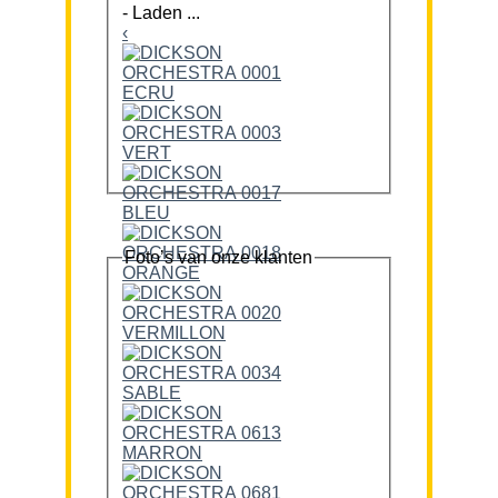
-
Laden ...
‹
Foto’s van onze klanten