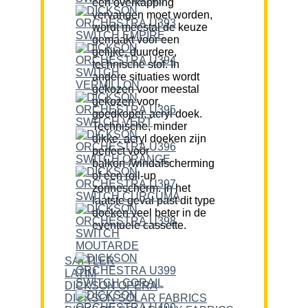
een overkapping
vervangen moet worden,
wordt meestal de keuze
gemaakt voor een
gelijke, duurdere,
technische stof. In
andere situaties wordt
gekozen voor meestal
gekozen voor,
goedkoper, acryl doek.
Technische, minder
dikke, acryl doeken zijn
perfect voor
balkon-/windafscherming
of een roll-up
zonnescherm. In het
laatste geval past dit type
doeken veel beter in de
eventuele cassette.
SATTLER
LATIM
DICKSON OPERA
DICKSON SOLAR FABRICS