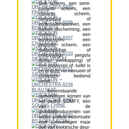
blok scherm, een semi-
cassette scherm, een
cassette scherm,
horizontaal of
verticaalbespannen, een
balkon afscherming, een
markies, een
windscherm, een
projectie scherm, een
dubbelzijdige of
enkelzijdige pergola
(terras overkapping) of
een zonnezeil of -luifel is
en of deze nu manueel of
elektrisch bediend
wordt…….”
……bovenstaande
opmerkingen komen van
het bedrijf SOMFY, één
van de
grootsteproducenten van
onder andere motorisatie
voor zonweringen maar
ook van elektrische deur-