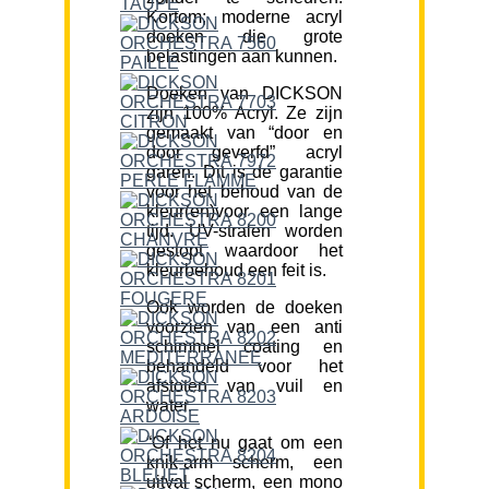
Kortom; moderne acryl
doeken die grote
belastingen aan kunnen.
Doeken van DICKSON
zijn 100% Acryl. Ze zijn
gemaakt van “door en
door geverfd” acryl
garen. Dit is de garantie
voor het behoud van de
kleur(en)voor een lange
tijd. UV-stralen worden
gestopt waardoor het
kleurbehoud een feit is.
Ook worden de doeken
voorzien van een anti
schimmel coating en
behandeld voor het
afstoten van vuil en
water.
“Of het nu gaat om een
knik-arm scherm, een
uitval scherm, een mono