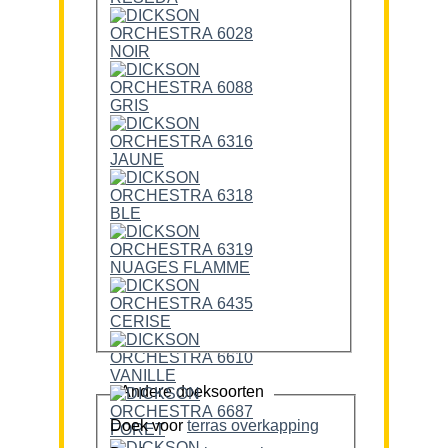
Andere doeksoorten
Doek voor
terras overkapping