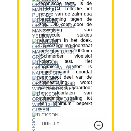
technische tests, is de
REFLECT collectie het
neusje van de zalm qua
bescherming tegen de
zon. Dit komt door de
verwerking van
minuscule stukjes
aluminium in het doek.
De verzegeling doorstaat
met glans een1000mm
“Schmerber vloeistof
kolom” test. Het
thermisch comfort is
ongeëvenaard doordat
een groot deel van de
zonnestraling wordt
weerspiegeld, waardoor
het doorlaten van
schadelijke straling tot
een minimum beperkt
wordt.
TIBELLY