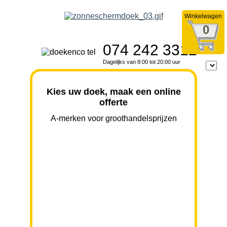
Winkelwagen
0
074 242 3312
Dagelijks van 8:00 tot 20:00 uur
Kies uw doek, maak een online
offerte
A-merken voor groothandelsprijzen
BREEDTE
UITVAL
HOOGTE