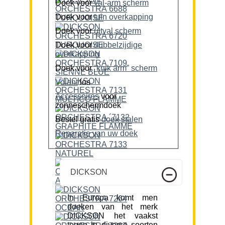
Doek voor
val-arm scherm
Doek voor
tuin overkapping
Doek voor
uitval scherm
Doek voor
dubbelzijdige
overkapping
Doek voor
“knik arm” scherm
Volant
los
Accessoires
voor
zonneschermdoek
Bestel gratis
doek stalen
Reparatie van uw doek
DICKSON
In Europa komt men
doeken van het merk
DICKSON het vaakst
tegen in diverse soorten