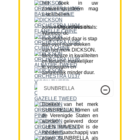
het doek in uw
zonweringsysteem mag
u ons bellen.
Ons advies als zonwering professionals:
Wanneer de
mogelijkheid daar is stap
dan over naar doeken
van het merk DICKSON.
Meer keuze in kwaliteiten
en kleuren, makkelijker
te verkrijgen en
aanzienlijk minder duur.
SUNBRELLA
Doeken van het merk
SUNBRELLA komen uit
de Verenigde Staten en
worden geleverd door
GLEN RAVEN.Dit is de
moedermaatschappij van
zowel SUNBRELLA als