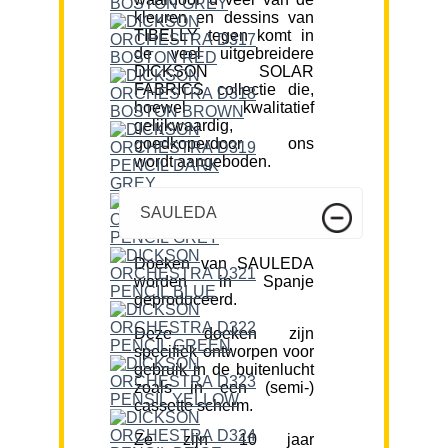
kleuren en dessins van
TIBELLY tegen komt in
de veel uitgebreidere
DICKSON SOLAR
FABRICS collectie die,
hoewel kwalitatief
gelijkwaardig,
goedkoperdoor ons
wordt aangeboden.
SAULEDA
Doeken van SAULEDA
worden in Spanje
geproduceerd.
Deze doeken zijn
specifiek ontworpen voor
gebruik in de buitenlucht
zoals in een (semi-)
cassette scherm.
Ze zijn 10 jaar