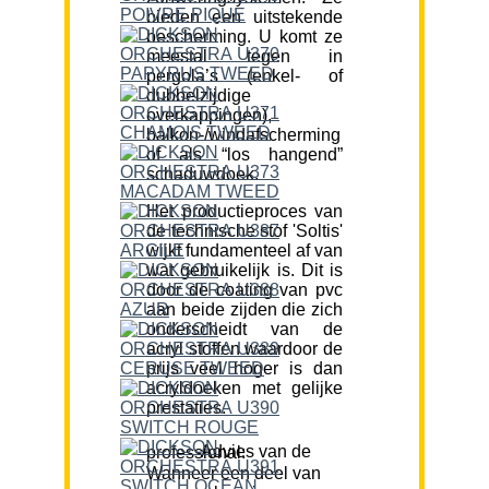
bieden een uitstekende
bescherming. U komt ze
meestal tegen in
pergola’s (enkel- of
dubbelzijdige
overkappingen),
balkon-/windafscherming
of als “los hangend”
schaduwdoek.
Het productieproces van
de technische stof 'Soltis'
wijkt fundamenteel af van
wat gebruikelijk is. Dit is
door de coating van pvc
aan beide zijden die zich
onderscheidt van de
acryl stoffen waardoor de
prijs veel hoger is dan
acryldoeken met gelijke
prestaties.
Advies van de professional:
Wanneer een deel van