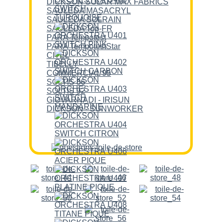
DICKSON SOLAR MAX FABRICS
SAULEDA MASACRYL
SAULEDA SOLRAIN
SAULEDA Top-FR
PARA Tempotest
PARA TempotestStar
CITEL
TIBELLY
COMMERCIAL 95
SOLTIS 86
SOLTIS 92
GIOVARNADI - IRISUN
DICKSON - SUNWORKER