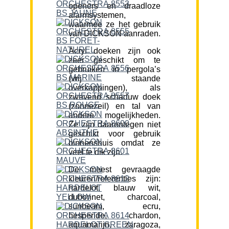
openers en draadloze
alarmsystemen,
waarmee ze het gebruik
van DICKSON aanraden.
Acryl doeken zijn ook
zeer geschikt om te
gebruiken in pergola’s
(vrij staande
overkappingen), als
zwevend schaduw doek
(zonnezeil) en tal van
andere mogelijkheden.
Ze zijn daarentegen niet
geschikt voor gebruik
binnenshuis omdat ze
veel te dik zijn.
De meest gevraagde
kleuren/referenties zijn:
hardelot, blauw wit,
dubonnet, charcoal,
sunbeam, ecru,
hesperide, chardon,
aquamarijn, zaragoza,