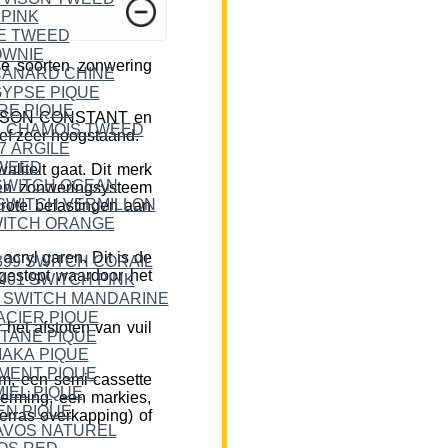
e soorten zonwering
DICKSON CONSTANT en
ief zeer hoogstaand.
liteit gaat. Dit merk
een zonweringsysteem
rote belastingen aan
cryl garen. Dit is de
 gestopt waardoor het
et afstoten van vuil
m, een semi-cassette
herming, een markies,
erras overkapping) of