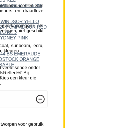
tsteproducenten van
peners en draadloze
 overkappingen), als
ntegen niet geschikt
rcoal, sunbeam, ecru,
e kleuren.
t veeleisende onder
tsReflect®” Bij
Kies een kleur die
.
ntworpen voor gebruik