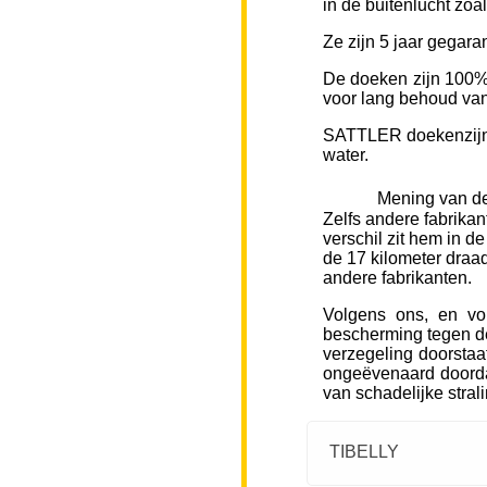
in de buitenlucht zoa
Ze zijn 5 jaar gegara
De doeken zijn 100% 
voor lang behoud van 
SATTLER doekenzijn v
water.
Mening van de
Zelfs andere fabrikan
verschil zit hem in d
de 17 kilometer draad
andere fabrikanten.
Volgens ons, en vo
bescherming tegen de
verzegeling doorstaa
ongeëvenaard doorda
van schadelijke stral
TIBELLY