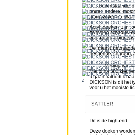
……bovenstaande opm
onder andere motor
alarmsystemen, waar
Acryl doeken zijn o
zwevend schaduw doe
voor gebruik binnensh
De meest gevraagde k
hesperide, chardon, a
Mening van de
Met bijna 300 kleure
u gaan natuurlijk naa
›
DICKSON is dit het ty
voor u het mooiste li
SATTLER
Dit is de high-end.
Deze doeken worden m