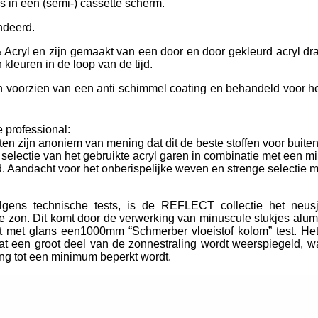
ls in een (semi-) cassette scherm.
ndeerd.
Acryl en zijn gemaakt van een door en door gekleurd acryl dra
kleuren in de loop van de tijd.
oorzien van een anti schimmel coating en behandeld voor het
 professional:
ten zijn anoniem van mening dat dit de beste stoffen voor buiten
e selectie van het gebruikte acryl garen in combinatie met een m
. Aandacht voor het onberispelijke weven en strenge selectie m
lgens technische tests, is de REFLECT collectie het neu
 zon. Dit komt door de verwerking van minuscule stukjes alum
t met glans een1000mm “Schmerber vloeistof kolom” test. Het
t een groot deel van de zonnestraling wordt weerspiegeld, wa
ing tot een minimum beperkt wordt.