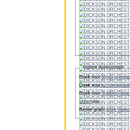
Andere doeksoorten
Doek voor
terras overka
Doek voor
tuin overkap
Doek voor
Volant
los
Bestel gratis
doek stalen