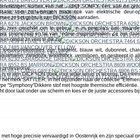
erkingen komen van het bedrijf SOMFY, één van de groo
isatie voor zonweringen maar ook van elektrische deur-o
mee ze het gebruik van DICKSON aanraden.
ok zeer geschikt om te gebruiken in pergola’s (vrij staande
k (zonnezeil) en tal van andere mogelijkheden. Ze zijn daare
uis omdat ze veel te dik zijn.
leuren/referenties zijn: hardelot, blauw wit, dubonnet, cha
quamarijn, zaragoza, woodstock, vermiljoen, en gestreept in all
 professional:
n is er een DICKSON doek voor ieder terras of woning. De mees
r het merk SATTLER, in het bijzonder naar de collectie “Elemen
pe “Symphony”Dikkere stof met hoogste thermische efficiëntie. 
cht door laat onder uw scherm en kies er de juiste accessores bij
et hoge precisie vervaardigd in Oostenrijk en zijn speciaal o