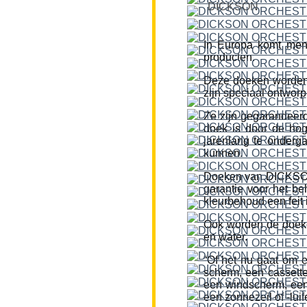
DICKSON
In Europa komt men
producten.
Deze doeken worden
zijn speciaal ontworp
Ze zijn gegarandeerd
doek is door de hog
jarenlang te onderg
kunnen.
Doeken van DICKSON z
garantie voor het be
kleurbehoud een feit i
Ook worden de doeke
en water.
“Of het nu gaat om 
scherm, een cassette
een windscherm, een 
een zonnezeil of -lui