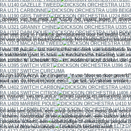
 doeken van het merk DICKSON het vaakst tegen in divers
met veel zorg in Frankrijk geproduceerd door het bedrijf 
en voor gebruik in buitenzonwering. Het eindproduct is kwalitat
 voor 10 jaar,wat laat zien dat het om doek van uitstekende kwa
e treksterkte goed in staat de mechanische belasting van 
aan zonder te scheuren. Kortom; moderne acryl doeken die g
ijn 100% Acryl. Ze zijn gemaakt van “door en door geverfd” a
houd van de kleur(en)voor een lange tijd. UV-stralen worden
s.
n voorzien van een anti schimmel coating en behandeld voor h
een knik-arm scherm, een uitval scherm, een mono blok scher
 scherm, horizontaal of verticaalbespannen, een balkon afsc
projectie scherm, een dubbelzijdige of enkelzijdige pergola (t
fel is en of deze nu manueel of elektrisch bediend wordt…….”