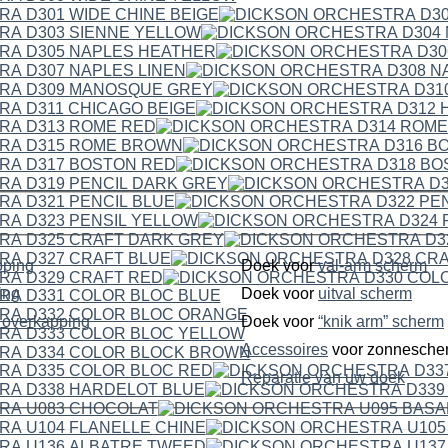
pping
Doek voor
val-arm scherm
ping
Doek voor
uitval scherm
dubbelzijdige overkapping
Doek voor
“knik arm” scherm
Accessoires
voor zonnesche
Reparatie van uw doek