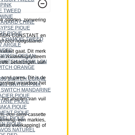
e soorten zonwering
DICKSON CONSTANT en
ief zeer hoogstaand.
liteit gaat. Dit merk
een zonweringsysteem
rote belastingen aan
cryl garen. Dit is de
 gestopt waardoor het
et afstoten van vuil
m, een semi-cassette
herming, een markies,
erras overkapping) of