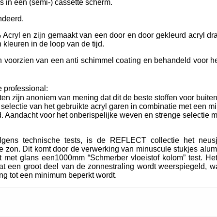
ls in een (semi-) cassette scherm.
ndeerd.
Acryl en zijn gemaakt van een door en door gekleurd acryl dra
kleuren in de loop van de tijd.
oorzien van een anti schimmel coating en behandeld voor het
 professional:
ten zijn anoniem van mening dat dit de beste stoffen voor buiten
e selectie van het gebruikte acryl garen in combinatie met een m
. Aandacht voor het onberispelijke weven en strenge selectie m
lgens technische tests, is de REFLECT collectie het neu
 zon. Dit komt door de verwerking van minuscule stukjes alum
t met glans een1000mm “Schmerber vloeistof kolom” test. Het
t een groot deel van de zonnestraling wordt weerspiegeld, wa
ing tot een minimum beperkt wordt.