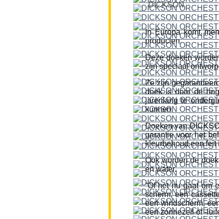
DICKSON
In Europa komt men
producten.
Deze doeken worden
zijn speciaal ontworp
Ze zijn gegarandeerd
doek is door de hog
jarenlang te onderg
kunnen.
Doeken van DICKSON z
garantie voor het be
kleurbehoud een feit i
Ook worden de doeke
en water.
“Of het nu gaat om 
scherm, een cassette
een windscherm, een 
een zonnezeil of -lui