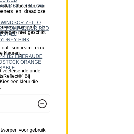
tsteproducenten van
peners en draadloze
 overkappingen), als
ntegen niet geschikt
rcoal, sunbeam, ecru,
e kleuren.
t veeleisende onder
tsReflect®” Bij
Kies een kleur die
.
ntworpen voor gebruik