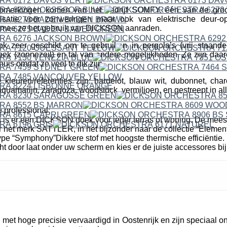
erkingen komen van het bedrijf SOMFY, één van de groo
isatie voor zonweringen maar ook van elektrische deur-o
mee ze het gebruik van DICKSON aanraden.
ok zeer geschikt om te gebruiken in pergola’s (vrij staande
k (zonnezeil) en tal van andere mogelijkheden. Ze zijn daare
uis omdat ze veel te dik zijn.
leuren/referenties zijn: hardelot, blauw wit, dubonnet, cha
quamarijn, zaragoza, woodstock, vermiljoen, en gestreept in all
 professional:
n is er een DICKSON doek voor ieder terras of woning. De mees
r het merk SATTLER, in het bijzonder naar de collectie “Elemen
pe “Symphony”Dikkere stof met hoogste thermische efficiëntie. 
cht door laat onder uw scherm en kies er de juiste accessores bij
et hoge precisie vervaardigd in Oostenrijk en zijn speciaal o