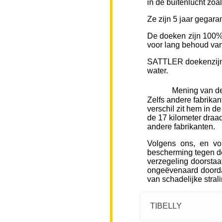
in de buitenlucht zoa
Ze zijn 5 jaar gegara
De doeken zijn 100% 
voor lang behoud van 
SATTLER doekenzijn v
water.
Mening van de
Zelfs andere fabrikan
verschil zit hem in d
de 17 kilometer draad
andere fabrikanten.
Volgens ons, en vo
bescherming tegen de
verzegeling doorstaa
ongeëvenaard doorda
van schadelijke stral
TIBELLY