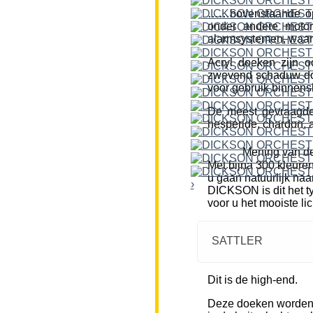
……bovenstaande opm
onder andere motor
alarmsystemen, waar
Acryl doeken zijn o
zwevend schaduw doe
voor gebruik binnensh
De meest gevraagde k
hesperide, chardon, a
Mening van de
Met bijna 300 kleure
u gaan natuurlijk naa
›
DICKSON is dit het ty
voor u het mooiste li
SATTLER
Dit is de high-end.
Deze doeken worden m