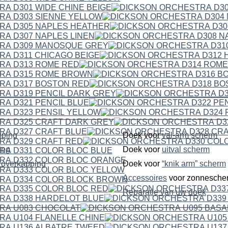
pping
Doek voor
val-arm scherm
ping
Doek voor
uitval scherm
dubbelzijdige overkapping
Doek voor
“knik arm” scherm
Accessoires
voor zonnesche
Reparatie van uw doek