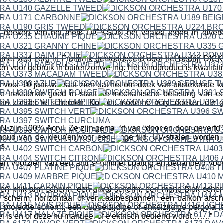
 doeken van het merk DICKSON het vaakst tegen in divers
met veel zorg in Frankrijk geproduceerd door het bedrijf 
en voor gebruik in buitenzonwering. Het eindproduct is kwalitat
 voor 10 jaar,wat laat zien dat het om doek van uitstekende kwa
e treksterkte goed in staat de mechanische belasting van 
aan zonder te scheuren. Kortom; moderne acryl doeken die g
ijn 100% Acryl. Ze zijn gemaakt van “door en door geverfd” a
houd van de kleur(en)voor een lange tijd. UV-stralen worden
s.
n voorzien van een anti schimmel coating en behandeld voor h
een knik-arm scherm, een uitval scherm, een mono blok scher
 scherm, horizontaal of verticaalbespannen, een balkon afsc
projectie scherm, een dubbelzijdige of enkelzijdige pergola (t
fel is en of deze nu manueel of elektrisch bediend wordt…….”