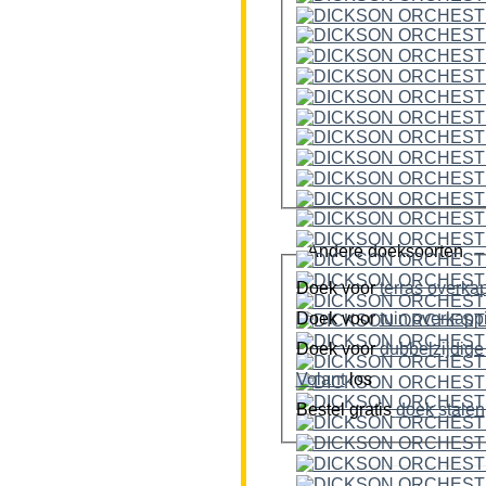
Andere doeksoorten
Doek voor
terras overka
Doek voor
tuin overkap
Doek voor
Volant
los
Bestel gratis
doek stalen