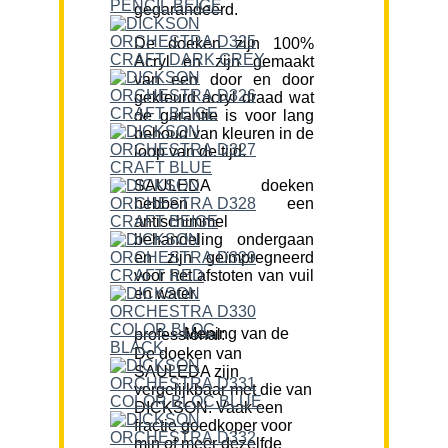
gegarandeerd.
De doeken zijn 100%
Acryl en zijn gemaakt
van een door en door
gekleurd acryl draad wat
de garantie is voor lang
behoud van kleuren in de
loop van de tijd.
SAULEDA doeken
hebben een
antischimmel
behandeling ondergaan
en zijn geïmpregneerd
voor het afstoten van vuil
en water.
Mening van de professional:
De doeken van
SAULEDA zijn
vergelijkbaar met die van
DICKSON. Vaak een
fractie goedkoper voor
min of meer dezelfde