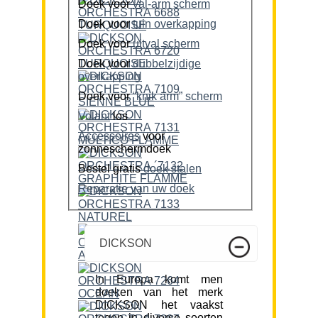
Doek voor
val-arm scherm
Doek voor
tuin overkapping
Doek voor
uitval scherm
Doek voor
dubbelzijdige
overkapping
Doek voor
“knik arm” scherm
Volant
los
Accessoires
voor
zonneschermdoek
Bestel gratis
doek stalen
Reparatie van uw doek
DICKSON
In Europa komt men
doeken van het merk
DICKSON het vaakst
tegen in diverse soorten