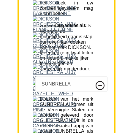
het doek in uw
zonweringsysteem mag
u ons bellen.
Ons advies als zonwering professionals:
Wanneer de
mogelijkheid daar is stap
dan over naar doeken
van het merk DICKSON.
Meer keuze in kwaliteiten
en kleuren, makkelijker
te verkrijgen en
aanzienlijk minder duur.
SUNBRELLA
Doeken van het merk
SUNBRELLA komen uit
de Verenigde Staten en
worden geleverd door
GLEN RAVEN.Dit is de
moedermaatschappij van
zowel SUNBRELLA als