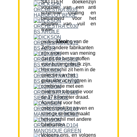
SATTLER doekenzijn
voorzien van een anti
schimmel coating en
behandeld voor het
afstoten van vuil en
water.
Mening van de professional:
Zelfs andere fabrikanten
zijn anoniem van mening
dat dit de beste stoffen
voor buitengebruik zijn.
Het verschil zit hem in de
selectie van het
gebruikte acryl garen in
combinatie met een
minimum tolerantie voor
de 17 kilometer draad.
Aandacht voor het
onberispelijke weven en
strenge selectie maakt
het verschil met andere
fabrikanten.
Volgens ons, en volgens