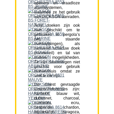
openers en draadloze
alarmsystemen,
waarmee ze het gebruik
van DICKSON aanraden.
Acryl doeken zijn ook
zeer geschikt om te
gebruiken in pergola’s
(vrij staande
overkappingen), als
zwevend schaduw doek
(zonnezeil) en tal van
andere mogelijkheden.
Ze zijn daarentegen niet
geschikt voor gebruik
binnenshuis omdat ze
veel te dik zijn.
De meest gevraagde
kleuren/referenties zijn:
hardelot, blauw wit,
dubonnet, charcoal,
sunbeam, ecru,
hesperide, chardon,
aquamarijn, zaragoza,