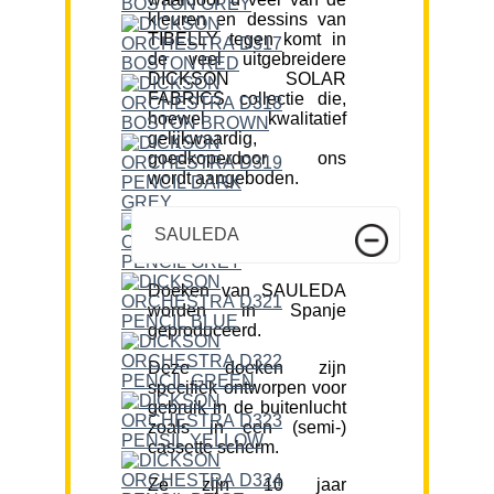
kleuren en dessins van
TIBELLY tegen komt in
de veel uitgebreidere
DICKSON SOLAR
FABRICS collectie die,
hoewel kwalitatief
gelijkwaardig,
goedkoperdoor ons
wordt aangeboden.
SAULEDA
Doeken van SAULEDA
worden in Spanje
geproduceerd.
Deze doeken zijn
specifiek ontworpen voor
gebruik in de buitenlucht
zoals in een (semi-)
cassette scherm.
Ze zijn 10 jaar