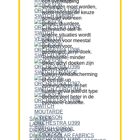
een overkapping
vervangen moet worden,
wordt meestal de keuze
gemaakt voor een
gelijke, duurdere,
technische stof. In
andere situaties wordt
gekozen voor meestal
gekozen voor,
goedkoper, acryl doek.
Technische, minder
dikke, acryl doeken zijn
perfect voor
balkon-/windafscherming
of een roll-up
zonnescherm. In het
laatste geval past dit type
doeken veel beter in de
eventuele cassette.
SATTLER
LATIM
DICKSON OPERA
DICKSON SOLAR FABRICS