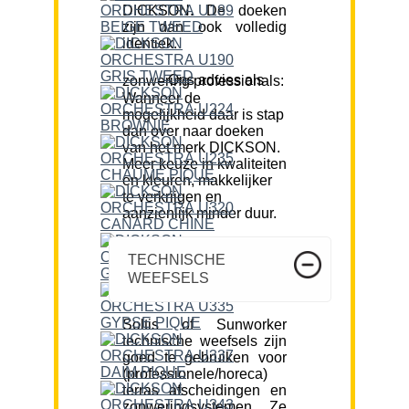
DICKSON. De doeken
zijn dan ook volledig
identiek.
Ons advies als zonwering professionals:
Wanneer de
mogelijkheid daar is stap
dan over naar doeken
van het merk DICKSON.
Meer keuze in kwaliteiten
en kleuren, makkelijker
te verkrijgen en
aanzienlijk minder duur.
TECHNISCHE
WEEFSELS
Soltis of Sunworker
technische weefsels zijn
goed te gebruiken voor
(professionele/horeca)
terras afscheidingen en
zonweringsystemen. Ze