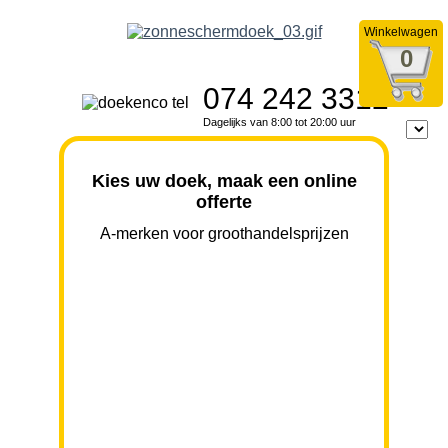
Winkelwagen
0
074 242 3312
Dagelijks van 8:00 tot 20:00 uur
Kies uw doek, maak een online
offerte
A-merken voor groothandelsprijzen
BREEDTE
UITVAL
HOOGTE