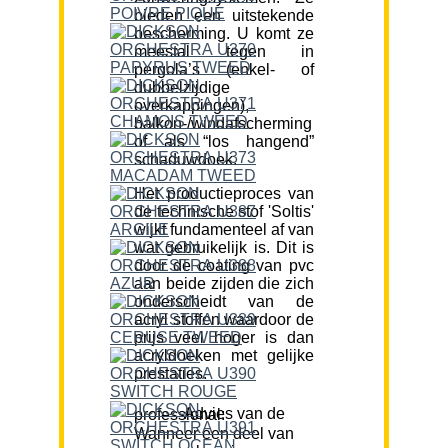
bieden een uitstekende
bescherming. U komt ze
meestal tegen in
pergola’s (enkel- of
dubbelzijdige
overkappingen),
balkon-/windafscherming
of als “los hangend”
schaduwdoek.
Het productieproces van
de technische stof 'Soltis'
wijkt fundamenteel af van
wat gebruikelijk is. Dit is
door de coating van pvc
aan beide zijden die zich
onderscheidt van de
acryl stoffen waardoor de
prijs veel hoger is dan
acryldoeken met gelijke
prestaties.
Advies van de professional:
Wanneer een deel van