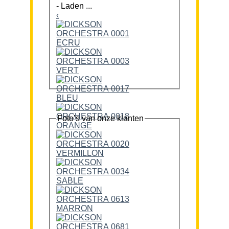
-
Laden ...
‹
Foto’s van onze klanten