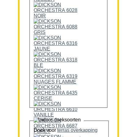
Andere doeksoorten
Doek voor
terras overkapping