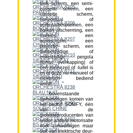
blok scherm, een semi-
cassette scherm, een
cassette scherm,
horizontaal of
verticaalbespannen, een
balkon afscherming, een
markies, een
windscherm, een
projectie scherm, een
dubbelzijdige of
enkelzijdige pergola
(terras overkapping) of
een zonnezeil of -luifel is
en of deze nu manueel of
elektrisch bediend
wordt…….”
……bovenstaande
opmerkingen komen van
het bedrijf SOMFY, één
van de
grootsteproducenten van
onder andere motorisatie
voor zonweringen maar
ook van elektrische deur-