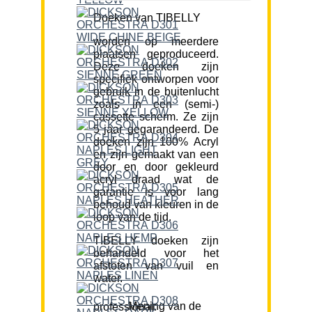
Doeken van TIBELLY
worden op meerdere
plaatsen geproduceerd.
Deze doeken zijn
specifiek ontworpen voor
gebruik in de buitenlucht
zoals in een (semi-)
cassette scherm. Ze zijn
5 jaar gegarandeerd. De
doeken zijn 100% Acryl
en zijn gemaakt van een
door en door gekleurd
acryl draad wat de
garantie is voor lang
behoud van kleuren in de
loop van de tijd.
TIBELLY doeken zijn
behandeld voor het
afstoten van vuil en
water.
Mening van de professional: