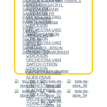
DICKSON SOLAR MAX FABRICS
SAULEDA MASACRYL
SAULEDA SOLRAIN
SAULEDA Top-FR
PARA Tempotest
PARA TempotestStar
CITEL
TIBELLY
COMMERCIAL 95
SOLTIS 86
SOLTIS 92
GIOVARNADI - IRISUN
DICKSON - SUNWORKER