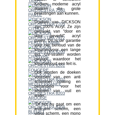
Kortom; moderne acryl
doeken die grote
belastingen aan kunnen.
Doeken van DICKSON
zijn 100% Acryl. Ze zijn
gemaakt van “door en
door geverfd” acryl
garen. Dit is de garantie
voor het behoud van de
kleur(en)voor een lange
tijd. UV-stralen worden
gestopt waardoor het
kleurbehoud een feit is.
Ook worden de doeken
voorzien van een anti
schimmel coating en
behandeld voor het
afstoten van vuil en
water.
“Of het nu gaat om een
knik-arm scherm, een
uitval scherm, een mono