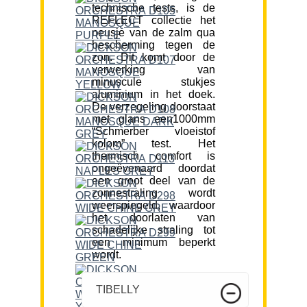
technische tests, is de
REFLECT collectie het
neusje van de zalm qua
bescherming tegen de
zon. Dit komt door de
verwerking van
minuscule stukjes
aluminium in het doek.
De verzegeling doorstaat
met glans een1000mm
“Schmerber vloeistof
kolom” test. Het
thermisch comfort is
ongeëvenaard doordat
een groot deel van de
zonnestraling wordt
weerspiegeld, waardoor
het doorlaten van
schadelijke straling tot
een minimum beperkt
wordt.
TIBELLY