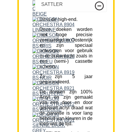
SATTLER
Dit is de high-end.
Deze doeken worden
met hoge precisie
vervaardigd in Oostenrijk
en zijn speciaal
ontworpen voor gebruik
in de buitenlucht zoals in
een (semi-) cassette
scherm.
Ze zijn 5 jaar
gegarandeerd.
De doeken zijn 100%
Acryl en zijn gemaakt
van een door en door
gekleurd acryl draad wat
de garantie is voor lang
behoud van kleuren in de
loop van de tijd.