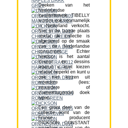
Doeken van het
Nederlandse
kwaliteitsmerk TIBELLY
worden ook voornamelijk
in Nederland verkocht.
Niet in de laatste plaats
omdat de collectie is
afgestemd op de smaak
van de Nederlandse
consument. Echter
hierdoor is het aantal
kleuren en dessins
waaruit u kunt kiezen
relatief beperkt en kunt u
ook niet kiezen uit
meerdere (lees:
zwaardere of
vlamvertragende) doek
typen.
Een groot deel van de
collectie komt van de
Franse producent
DICKSON CONSTANT
waardoor u veel van de