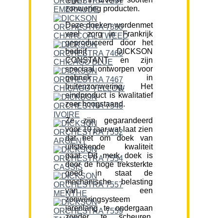
zonwering producten.
Deze doeken wordenmet
veel zorg in Frankrijk
geproduceerd door het
bedrijf DICKSON
CONSTANT en zijn
speciaal ontworpen voor
gebruik in
buitenzonwering. Het
eindproduct is kwalitatief
zeer hoogstaand.
Ze zijn gegarandeerd
voor 10 jaar,wat laat zien
dat het om doek van
uitstekende kwaliteit
gaat. Dit merk doek is
door de hoge treksterkte
goed in staat de
mechanische belasting
van een
zonweringsysteem
jarenlang te ondergaan
zonder te scheuren.