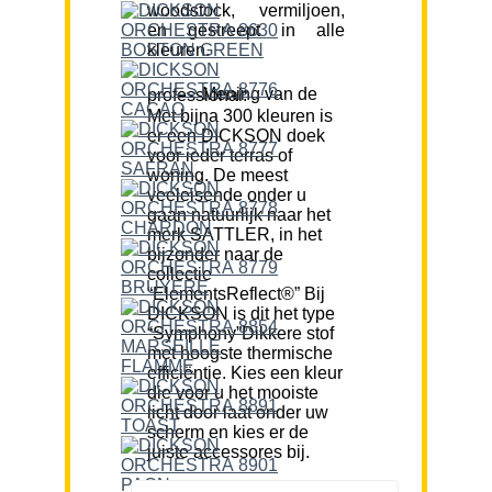
woodstock, vermiljoen,
en gestreept in alle
kleuren.
Mening van de professional:
Met bijna 300 kleuren is
er een DICKSON doek
voor ieder terras of
woning. De meest
veeleisende onder u
gaan natuurlijk naar het
merk SATTLER, in het
bijzonder naar de
collectie
“ElementsReflect®” Bij
DICKSON is dit het type
“Symphony”Dikkere stof
met hoogste thermische
efficiëntie. Kies een kleur
die voor u het mooiste
licht door laat onder uw
scherm en kies er de
juiste accessores bij.