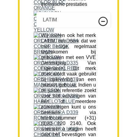
thermische prestaties
LATIM
Wij voeren ook het merk
LATIM, een merk dat we
met enige regelmaat
tegenkomen bij
gebouwen met een VVE
(Vereniging Van
Eigenaren). Dit merk
doek wordt vaak gebruikt
bij oplevering van een
(nieuw) gebouw. Indien u
de juiste referentie zoekt
voor het vervangen van
één of meerdere
zonweringen kunt u ons
bereiken via
telefoonnummer (+31)
(0)20 220 2140. Ook
wanneer u vragen heeft
over het bevestigen van