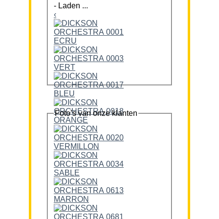
-
Laden ...
‹
Foto’s van onze klanten