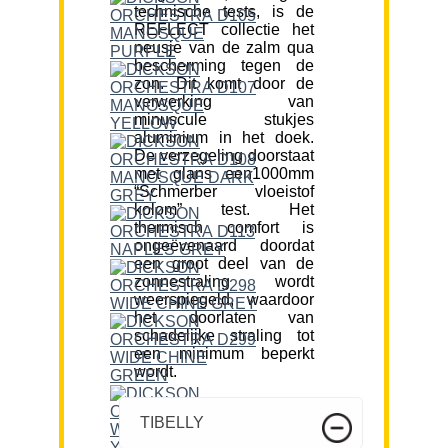
technische tests, is de
REFLECT collectie het
neusje van de zalm qua
bescherming tegen de
zon. Dit komt door de
verwerking van
minuscule stukjes
aluminium in het doek.
De verzegeling doorstaat
met glans een1000mm
“Schmerber vloeistof
kolom” test. Het
thermisch comfort is
ongeëvenaard doordat
een groot deel van de
zonnestraling wordt
weerspiegeld, waardoor
het doorlaten van
schadelijke straling tot
een minimum beperkt
wordt.
TIBELLY