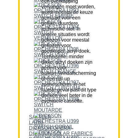
een overkapping
vervangen moet worden,
wordt meestal de keuze
gemaakt voor een
gelijke, duurdere,
technische stof. In
andere situaties wordt
gekozen voor meestal
gekozen voor,
goedkoper, acryl doek.
Technische, minder
dikke, acryl doeken zijn
perfect voor
balkon-/windafscherming
of een roll-up
zonnescherm. In het
laatste geval past dit type
doeken veel beter in de
eventuele cassette.
SATTLER
LATIM
DICKSON OPERA
DICKSON SOLAR FABRICS