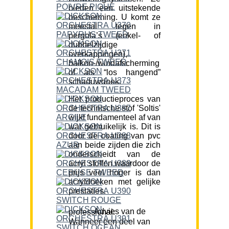
bieden een uitstekende
bescherming. U komt ze
meestal tegen in
pergola’s (enkel- of
dubbelzijdige
overkappingen),
balkon-/windafscherming
of als “los hangend”
schaduwdoek.
Het productieproces van
de technische stof 'Soltis'
wijkt fundamenteel af van
wat gebruikelijk is. Dit is
door de coating van pvc
aan beide zijden die zich
onderscheidt van de
acryl stoffen waardoor de
prijs veel hoger is dan
acryldoeken met gelijke
prestaties.
Advies van de professional:
Wanneer een deel van