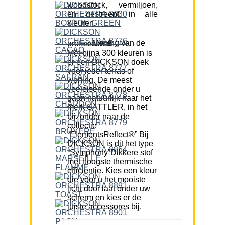
woodstock, vermiljoen,
en gestreept in alle
kleuren.
Mening van de professional:
Met bijna 300 kleuren is
er een DICKSON doek
voor ieder terras of
woning. De meest
veeleisende onder u
gaan natuurlijk naar het
merk SATTLER, in het
bijzonder naar de
collectie
“ElementsReflect®” Bij
DICKSON is dit het type
“Symphony”Dikkere stof
met hoogste thermische
efficiëntie. Kies een kleur
die voor u het mooiste
licht door laat onder uw
scherm en kies er de
juiste accessores bij.