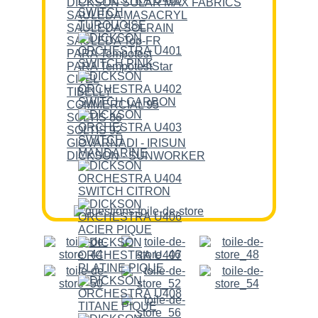
DICKSON SOLAR MAX FABRICS
SAULEDA MASACRYL
SAULEDA SOLRAIN
SAULEDA Top-FR
PARA Tempotest
PARA TempotestStar
CITEL
TIBELLY
COMMERCIAL 95
SOLTIS 86
SOLTIS 92
GIOVARNADI - IRISUN
DICKSON - SUNWORKER