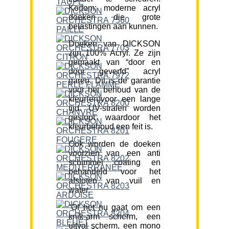
Kortom; moderne acryl
doeken die grote
belastingen aan kunnen.
Doeken van DICKSON
zijn 100% Acryl. Ze zijn
gemaakt van “door en
door geverfd” acryl
garen. Dit is de garantie
voor het behoud van de
kleur(en)voor een lange
tijd. UV-stralen worden
gestopt waardoor het
kleurbehoud een feit is.
Ook worden de doeken
voorzien van een anti
schimmel coating en
behandeld voor het
afstoten van vuil en
water.
“Of het nu gaat om een
knik-arm scherm, een
uitval scherm, een mono