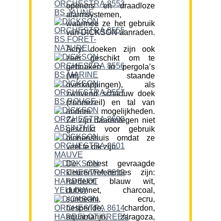
openers en draadloze
alarmsystemen,
waarmee ze het gebruik
van DICKSON aanraden.
Acryl doeken zijn ook
zeer geschikt om te
gebruiken in pergola’s
(vrij staande
overkappingen), als
zwevend schaduw doek
(zonnezeil) en tal van
andere mogelijkheden.
Ze zijn daarentegen niet
geschikt voor gebruik
binnenshuis omdat ze
veel te dik zijn.
De meest gevraagde
kleuren/referenties zijn:
hardelot, blauw wit,
dubonnet, charcoal,
sunbeam, ecru,
hesperide, chardon,
aquamarijn, zaragoza,