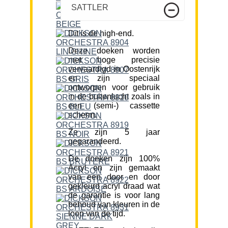
SATTLER
Dit is de high-end.
Deze doeken worden
met hoge precisie
vervaardigd in Oostenrijk
en zijn speciaal
ontworpen voor gebruik
in de buitenlucht zoals in
een (semi-) cassette
scherm.
Ze zijn 5 jaar
gegarandeerd.
De doeken zijn 100%
Acryl en zijn gemaakt
van een door en door
gekleurd acryl draad wat
de garantie is voor lang
behoud van kleuren in de
loop van de tijd.