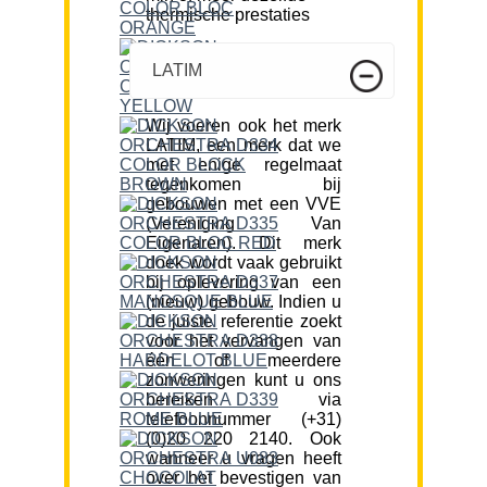
thermische prestaties
LATIM
Wij voeren ook het merk
LATIM, een merk dat we
met enige regelmaat
tegenkomen bij
gebouwen met een VVE
(Vereniging Van
Eigenaren). Dit merk
doek wordt vaak gebruikt
bij oplevering van een
(nieuw) gebouw. Indien u
de juiste referentie zoekt
voor het vervangen van
één of meerdere
zonweringen kunt u ons
bereiken via
telefoonnummer (+31)
(0)20 220 2140. Ook
wanneer u vragen heeft
over het bevestigen van