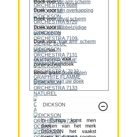
Doek voor
val-arm scherm
Doek voor
tuin overkapping
Doek voor
uitval scherm
Doek voor
dubbelzijdige
overkapping
Doek voor
“knik arm” scherm
Volant
los
Accessoires
voor
zonneschermdoek
Bestel gratis
doek stalen
Reparatie van uw doek
DICKSON
In Europa komt men
doeken van het merk
DICKSON het vaakst
tegen in diverse soorten