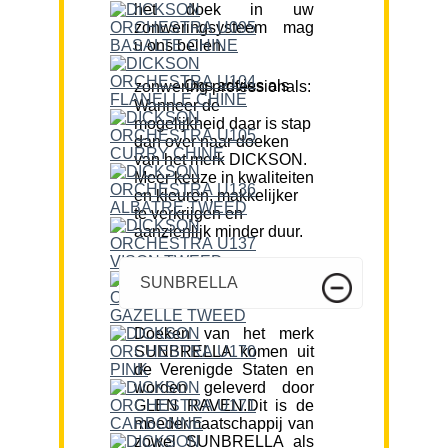
het doek in uw
zonweringsysteem mag
u ons bellen.
Ons advies als zonwering professionals:
Wanneer de
mogelijkheid daar is stap
dan over naar doeken
van het merk DICKSON.
Meer keuze in kwaliteiten
en kleuren, makkelijker
te verkrijgen en
aanzienlijk minder duur.
SUNBRELLA
Doeken van het merk
SUNBRELLA komen uit
de Verenigde Staten en
worden geleverd door
GLEN RAVEN.Dit is de
moedermaatschappij van
zowel SUNBRELLA als