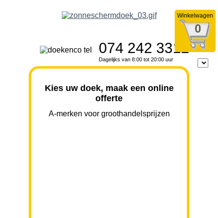
Winkelwagen
0
074 242 3312
Dagelijks van 8:00 tot 20:00 uur
Kies uw doek, maak een online
offerte
A-merken voor groothandelsprijzen
BREEDTE
UITVAL
HOOGTE