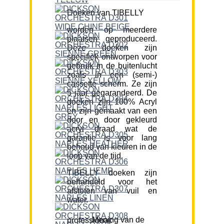
Doeken van TIBELLY
worden op meerdere
plaatsen geproduceerd.
Deze doeken zijn
specifiek ontworpen voor
gebruik in de buitenlucht
zoals in een (semi-)
cassette scherm. Ze zijn
5 jaar gegarandeerd. De
doeken zijn 100% Acryl
en zijn gemaakt van een
door en door gekleurd
acryl draad wat de
garantie is voor lang
behoud van kleuren in de
loop van de tijd.
TIBELLY doeken zijn
behandeld voor het
afstoten van vuil en
water.
Mening van de professional: