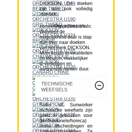
DICKSON. De doeken
zijn dan ook volledig
identiek.
Ons advies als zonwering professionals:
Wanneer de
mogelijkheid daar is stap
dan over naar doeken
van het merk DICKSON.
Meer keuze in kwaliteiten
en kleuren, makkelijker
te verkrijgen en
aanzienlijk minder duur.
TECHNISCHE
WEEFSELS
Soltis of Sunworker
technische weefsels zijn
goed te gebruiken voor
(professionele/horeca)
terras afscheidingen en
zonweringsystemen. Ze