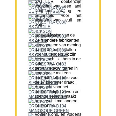
SATTLER doekenzijn
voorzien van een anti
schimmel coating en
behandeld voor het
afstoten van vuil en
water.
Mening van de professional:
Zelfs andere fabrikanten
zijn anoniem van mening
dat dit de beste stoffen
voor buitengebruik zijn.
Het verschil zit hem in de
selectie van het
gebruikte acryl garen in
combinatie met een
minimum tolerantie voor
de 17 kilometer draad.
Aandacht voor het
onberispelijke weven en
strenge selectie maakt
het verschil met andere
fabrikanten.
Volgens ons, en volgens