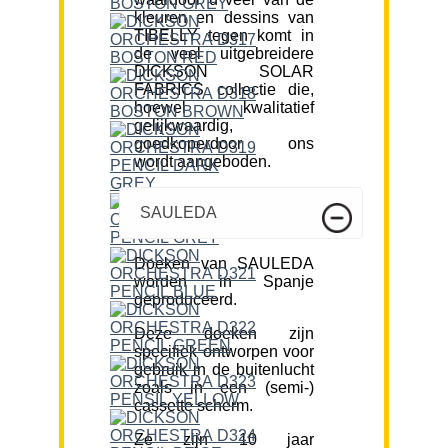
kleuren en dessins van
TIBELLY tegen komt in
de veel uitgebreidere
DICKSON SOLAR
FABRICS collectie die,
hoewel kwalitatief
gelijkwaardig,
goedkoperdoor ons
wordt aangeboden.
SAULEDA
Doeken van SAULEDA
worden in Spanje
geproduceerd.
Deze doeken zijn
specifiek ontworpen voor
gebruik in de buitenlucht
zoals in een (semi-)
cassette scherm.
Ze zijn 10 jaar