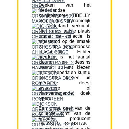
Doeken van het
Nederlandse
kwaliteitsmerk TIBELLY
worden ook voornamelijk
in Nederland verkocht.
Niet in de laatste plaats
omdat de collectie is
afgestemd op de smaak
van de Nederlandse
consument. Echter
hierdoor is het aantal
kleuren en dessins
waaruit u kunt kiezen
relatief beperkt en kunt u
ook niet kiezen uit
meerdere (lees:
zwaardere of
vlamvertragende) doek
typen.
Een groot deel van de
collectie komt van de
Franse producent
DICKSON CONSTANT
waardoor u veel van de