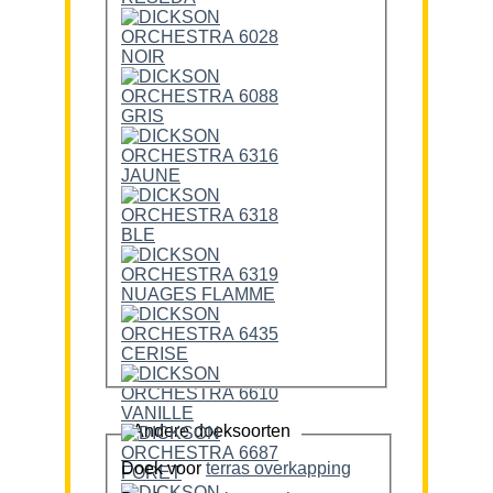
Andere doeksoorten
Doek voor
terras overkapping