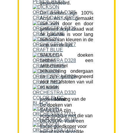
gegarandeerd.
De doeken zijn 100%
Acryl en zijn gemaakt
van een door en door
gekleurd acryl draad wat
de garantie is voor lang
behoud van kleuren in de
loop van de tijd.
SAULEDA doeken
hebben een
antischimmel
behandeling ondergaan
en zijn geïmpregneerd
voor het afstoten van vuil
en water.
Mening van de professional:
De doeken van
SAULEDA zijn
vergelijkbaar met die van
DICKSON. Vaak een
fractie goedkoper voor
min of meer dezelfde