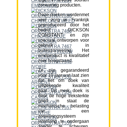
zonwering producten.
Deze doeken wordenmet
veel zorg in Frankrijk
geproduceerd door het
bedrijf DICKSON
CONSTANT en zijn
speciaal ontworpen voor
gebruik in
buitenzonwering. Het
eindproduct is kwalitatief
zeer hoogstaand.
Ze zijn gegarandeerd
voor 10 jaar,wat laat zien
dat het om doek van
uitstekende kwaliteit
gaat. Dit merk doek is
door de hoge treksterkte
goed in staat de
mechanische belasting
van een
zonweringsysteem
jarenlang te ondergaan
zonder te scheuren.