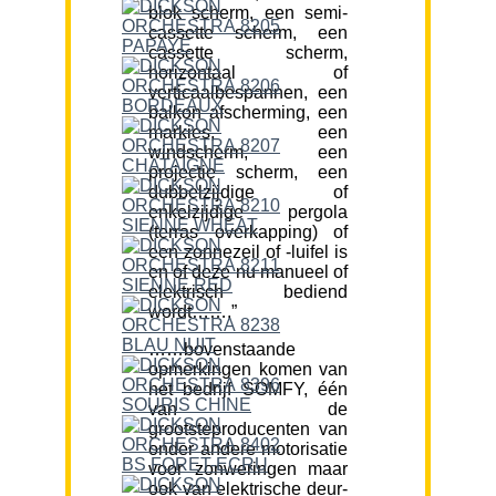
blok scherm, een semi-
cassette scherm, een
cassette scherm,
horizontaal of
verticaalbespannen, een
balkon afscherming, een
markies, een
windscherm, een
projectie scherm, een
dubbelzijdige of
enkelzijdige pergola
(terras overkapping) of
een zonnezeil of -luifel is
en of deze nu manueel of
elektrisch bediend
wordt…….”
……bovenstaande
opmerkingen komen van
het bedrijf SOMFY, één
van de
grootsteproducenten van
onder andere motorisatie
voor zonweringen maar
ook van elektrische deur-