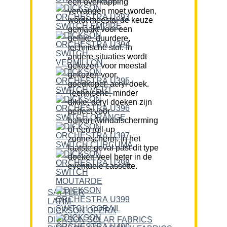
een overkapping
vervangen moet worden,
wordt meestal de keuze
gemaakt voor een
gelijke, duurdere,
technische stof. In
andere situaties wordt
gekozen voor meestal
gekozen voor,
goedkoper, acryl doek.
Technische, minder
dikke, acryl doeken zijn
perfect voor
balkon-/windafscherming
of een roll-up
zonnescherm. In het
laatste geval past dit type
doeken veel beter in de
eventuele cassette.
SATTLER
LATIM
DICKSON OPERA
DICKSON SOLAR FABRICS