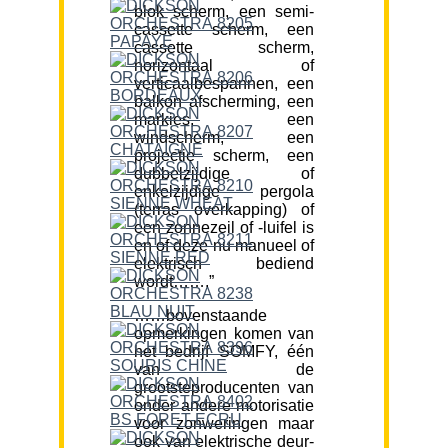
blok scherm, een semi-
cassette scherm, een
cassette scherm,
horizontaal of
verticaalbespannen, een
balkon afscherming, een
markies, een
windscherm, een
projectie scherm, een
dubbelzijdige of
enkelzijdige pergola
(terras overkapping) of
een zonnezeil of -luifel is
en of deze nu manueel of
elektrisch bediend
wordt…….”
……bovenstaande
opmerkingen komen van
het bedrijf SOMFY, één
van de
grootsteproducenten van
onder andere motorisatie
voor zonweringen maar
ook van elektrische deur-