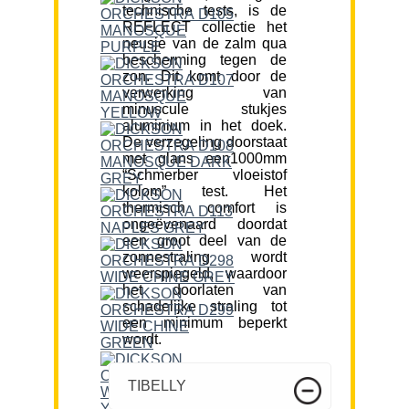
technische tests, is de
REFLECT collectie het
neusje van de zalm qua
bescherming tegen de
zon. Dit komt door de
verwerking van
minuscule stukjes
aluminium in het doek.
De verzegeling doorstaat
met glans een1000mm
“Schmerber vloeistof
kolom” test. Het
thermisch comfort is
ongeëvenaard doordat
een groot deel van de
zonnestraling wordt
weerspiegeld, waardoor
het doorlaten van
schadelijke straling tot
een minimum beperkt
wordt.
TIBELLY