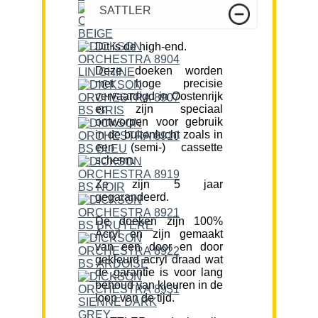
SATTLER
Dit is de high-end.
Deze doeken worden
met hoge precisie
vervaardigd in Oostenrijk
en zijn speciaal
ontworpen voor gebruik
in de buitenlucht zoals in
een (semi-) cassette
scherm.
Ze zijn 5 jaar
gegarandeerd.
De doeken zijn 100%
Acryl en zijn gemaakt
van een door en door
gekleurd acryl draad wat
de garantie is voor lang
behoud van kleuren in de
loop van de tijd.