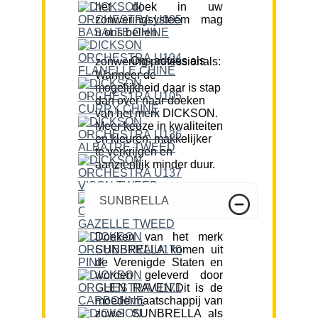
het doek in uw
zonweringsysteem mag
u ons bellen.
Ons advies als zonwering professionals:
Wanneer de
mogelijkheid daar is stap
dan over naar doeken
van het merk DICKSON.
Meer keuze in kwaliteiten
en kleuren, makkelijker
te verkrijgen en
aanzienlijk minder duur.
SUNBRELLA
Doeken van het merk
SUNBRELLA komen uit
de Verenigde Staten en
worden geleverd door
GLEN RAVEN.Dit is de
moedermaatschappij van
zowel SUNBRELLA als