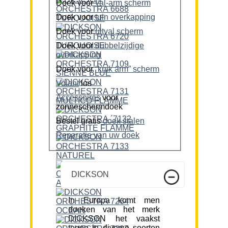
Doek voor
val-arm scherm
Doek voor
tuin overkapping
Doek voor
uitval scherm
Doek voor
dubbelzijdige
overkapping
Doek voor
“knik arm” scherm
Volant
los
Accessoires
voor
zonneschermdoek
Bestel gratis
doek stalen
Reparatie van uw doek
DICKSON
In Europa komt men
doeken van het merk
DICKSON het vaakst
tegen in diverse soorten