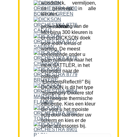
woodstock, vermiljoen,
en gestreept in alle
kleuren.
Mening van de professional:
Met bijna 300 kleuren is
er een DICKSON doek
voor ieder terras of
woning. De meest
veeleisende onder u
gaan natuurlijk naar het
merk SATTLER, in het
bijzonder naar de
collectie
“ElementsReflect®” Bij
DICKSON is dit het type
“Symphony”Dikkere stof
met hoogste thermische
efficiëntie. Kies een kleur
die voor u het mooiste
licht door laat onder uw
scherm en kies er de
juiste accessores bij.