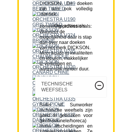
DICKSON. De doeken
zijn dan ook volledig
identiek.
Ons advies als zonwering professionals:
Wanneer de
mogelijkheid daar is stap
dan over naar doeken
van het merk DICKSON.
Meer keuze in kwaliteiten
en kleuren, makkelijker
te verkrijgen en
aanzienlijk minder duur.
TECHNISCHE
WEEFSELS
Soltis of Sunworker
technische weefsels zijn
goed te gebruiken voor
(professionele/horeca)
terras afscheidingen en
zonweringsystemen. Ze