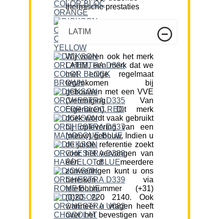
thermische prestaties
LATIM
Wij voeren ook het merk
LATIM, een merk dat we
met enige regelmaat
tegenkomen bij
gebouwen met een VVE
(Vereniging Van
Eigenaren). Dit merk
doek wordt vaak gebruikt
bij oplevering van een
(nieuw) gebouw. Indien u
de juiste referentie zoekt
voor het vervangen van
één of meerdere
zonweringen kunt u ons
bereiken via
telefoonnummer (+31)
(0)20 220 2140. Ook
wanneer u vragen heeft
over het bevestigen van