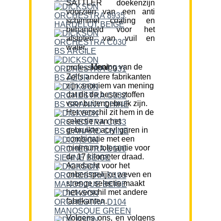
SATTLER doekenzijn
voorzien van een anti
schimmel coating en
behandeld voor het
afstoten van vuil en
water.
Mening van de professional:
Zelfs andere fabrikanten
zijn anoniem van mening
dat dit de beste stoffen
voor buitengebruik zijn.
Het verschil zit hem in de
selectie van het
gebruikte acryl garen in
combinatie met een
minimum tolerantie voor
de 17 kilometer draad.
Aandacht voor het
onberispelijke weven en
strenge selectie maakt
het verschil met andere
fabrikanten.
Volgens ons, en volgens