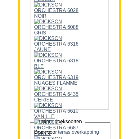
Andere doeksoorten
Doek voor
terras overkapping