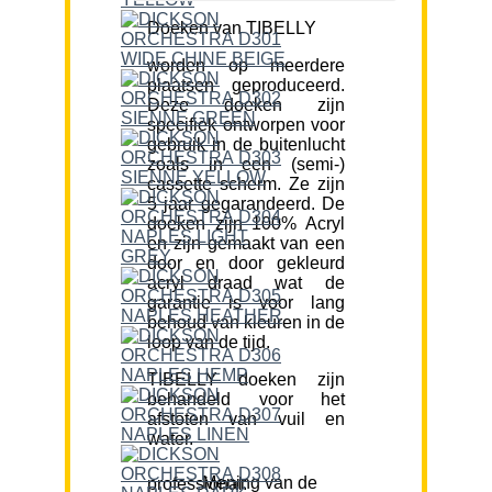
Doeken van TIBELLY
worden op meerdere
plaatsen geproduceerd.
Deze doeken zijn
specifiek ontworpen voor
gebruik in de buitenlucht
zoals in een (semi-)
cassette scherm. Ze zijn
5 jaar gegarandeerd. De
doeken zijn 100% Acryl
en zijn gemaakt van een
door en door gekleurd
acryl draad wat de
garantie is voor lang
behoud van kleuren in de
loop van de tijd.
TIBELLY doeken zijn
behandeld voor het
afstoten van vuil en
water.
Mening van de professional: