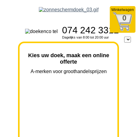
Winkelwagen
0
074 242 3312
Dagelijks van 8:00 tot 20:00 uur
Kies uw doek, maak een online
offerte
A-merken voor groothandelsprijzen
BREEDTE
UITVAL
HOOGTE