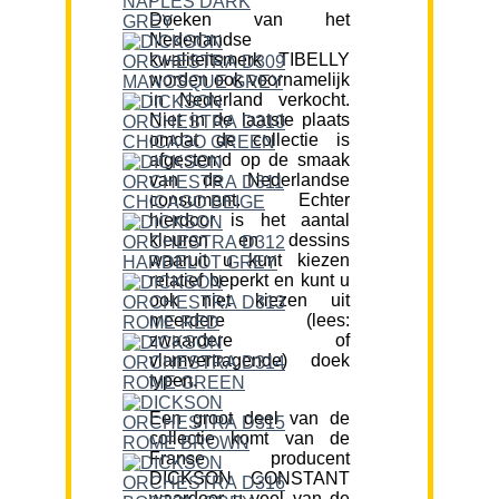
Doeken van het
Nederlandse
kwaliteitsmerk TIBELLY
worden ook voornamelijk
in Nederland verkocht.
Niet in de laatste plaats
omdat de collectie is
afgestemd op de smaak
van de Nederlandse
consument. Echter
hierdoor is het aantal
kleuren en dessins
waaruit u kunt kiezen
relatief beperkt en kunt u
ook niet kiezen uit
meerdere (lees:
zwaardere of
vlamvertragende) doek
typen.
Een groot deel van de
collectie komt van de
Franse producent
DICKSON CONSTANT
waardoor u veel van de