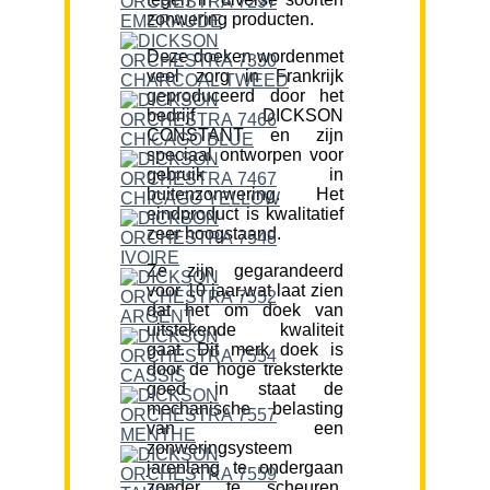
zonwering producten.
Deze doeken wordenmet
veel zorg in Frankrijk
geproduceerd door het
bedrijf DICKSON
CONSTANT en zijn
speciaal ontworpen voor
gebruik in
buitenzonwering. Het
eindproduct is kwalitatief
zeer hoogstaand.
Ze zijn gegarandeerd
voor 10 jaar,wat laat zien
dat het om doek van
uitstekende kwaliteit
gaat. Dit merk doek is
door de hoge treksterkte
goed in staat de
mechanische belasting
van een
zonweringsysteem
jarenlang te ondergaan
zonder te scheuren.