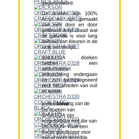
gegarandeerd.
De doeken zijn 100%
Acryl en zijn gemaakt
van een door en door
gekleurd acryl draad wat
de garantie is voor lang
behoud van kleuren in de
loop van de tijd.
SAULEDA doeken
hebben een
antischimmel
behandeling ondergaan
en zijn geïmpregneerd
voor het afstoten van vuil
en water.
Mening van de professional:
De doeken van
SAULEDA zijn
vergelijkbaar met die van
DICKSON. Vaak een
fractie goedkoper voor
min of meer dezelfde