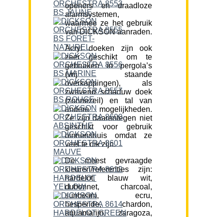
openers en draadloze
alarmsystemen,
waarmee ze het gebruik
van DICKSON aanraden.
Acryl doeken zijn ook
zeer geschikt om te
gebruiken in pergola’s
(vrij staande
overkappingen), als
zwevend schaduw doek
(zonnezeil) en tal van
andere mogelijkheden.
Ze zijn daarentegen niet
geschikt voor gebruik
binnenshuis omdat ze
veel te dik zijn.
De meest gevraagde
kleuren/referenties zijn:
hardelot, blauw wit,
dubonnet, charcoal,
sunbeam, ecru,
hesperide, chardon,
aquamarijn, zaragoza,