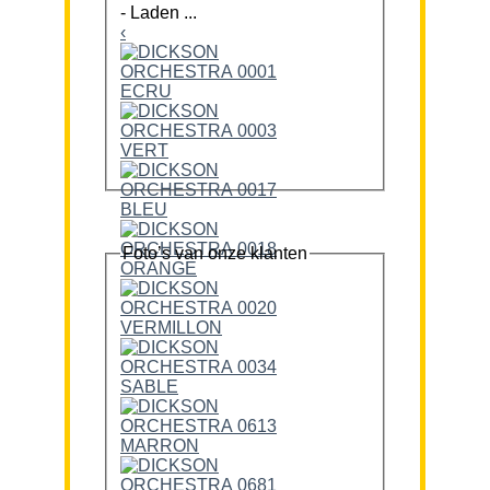
-
Laden ...
‹
Foto’s van onze klanten