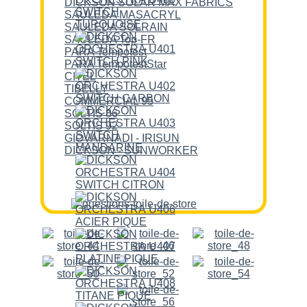
DICKSON SOLAR MAX FABRICS
SAULEDA MASACRYL
SAULEDA SOLRAIN
SAULEDA Top-FR
PARA Tempotest
PARA TempotestStar
CITEL
TIBELLY
COMMERCIAL 95
SOLTIS 86
SOLTIS 92
GIOVARNADI - IRISUN
DICKSON - SUNWORKER