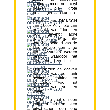
Kortom; moderne acryl
doeken die grote
belastingen aan kunnen.
Doeken van DICKSON
zijn 100% Acryl. Ze zijn
gemaakt van “door en
door geverfd” acryl
garen. Dit is de garantie
voor het behoud van de
kleur(en)voor een lange
tijd. UV-stralen worden
gestopt waardoor het
kleurbehoud een feit is.
Ook worden de doeken
voorzien van een anti
schimmel coating en
behandeld voor het
afstoten van vuil en
water.
“Of het nu gaat om een
knik-arm scherm, een
uitval scherm, een mono