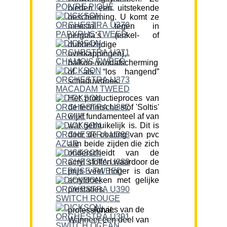
bieden een uitstekende
bescherming. U komt ze
meestal tegen in
pergola’s (enkel- of
dubbelzijdige
overkappingen),
balkon-/windafscherming
of als “los hangend”
schaduwdoek.
Het productieproces van
de technische stof 'Soltis'
wijkt fundamenteel af van
wat gebruikelijk is. Dit is
door de coating van pvc
aan beide zijden die zich
onderscheidt van de
acryl stoffen waardoor de
prijs veel hoger is dan
acryldoeken met gelijke
prestaties.
Advies van de professional:
Wanneer een deel van