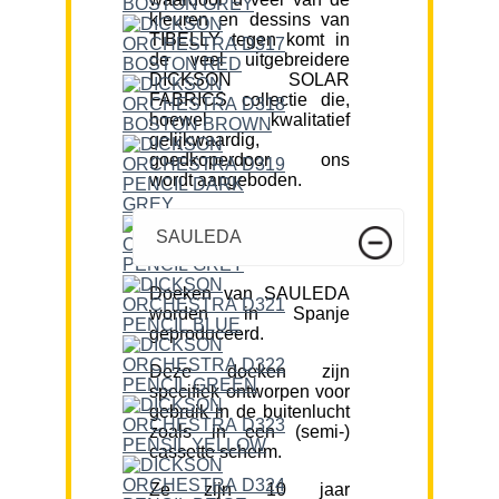
kleuren en dessins van
TIBELLY tegen komt in
de veel uitgebreidere
DICKSON SOLAR
FABRICS collectie die,
hoewel kwalitatief
gelijkwaardig,
goedkoperdoor ons
wordt aangeboden.
SAULEDA
Doeken van SAULEDA
worden in Spanje
geproduceerd.
Deze doeken zijn
specifiek ontworpen voor
gebruik in de buitenlucht
zoals in een (semi-)
cassette scherm.
Ze zijn 10 jaar