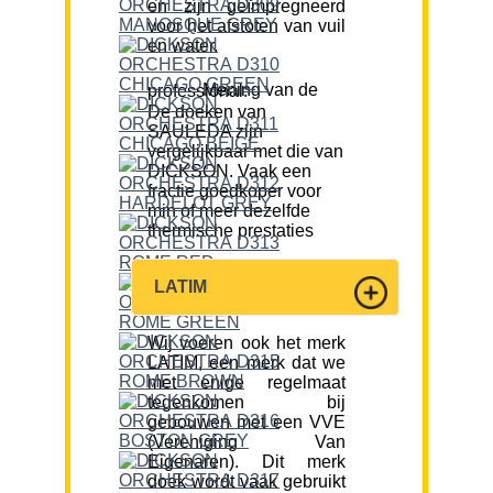
en zijn geïmpregneerd
voor het afstoten van vuil
en water.
Mening van de professional:
De doeken van
SAULEDA zijn
vergelijkbaar met die van
DICKSON. Vaak een
fractie goedkoper voor
min of meer dezelfde
thermische prestaties
LATIM
Wij voeren ook het merk
LATIM, een merk dat we
met enige regelmaat
tegenkomen bij
gebouwen met een VVE
(Vereniging Van
Eigenaren). Dit merk
doek wordt vaak gebruikt