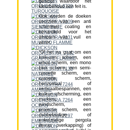
gestopt waardoor het
kleurbehoud een feit is.
Ook worden de doeken
voorzien van een anti
schimmel coating en
behandeld voor het
afstoten van vuil en
water.
“Of het nu gaat om een
knik-arm scherm, een
uitval scherm, een mono
blok scherm, een semi-
cassette scherm, een
cassette scherm,
horizontaal of
verticaalbespannen, een
balkon afscherming, een
markies, een
windscherm, een
projectie scherm, een
dubbelzijdige of
enkelzijdige pergola
(terras overkapping) of