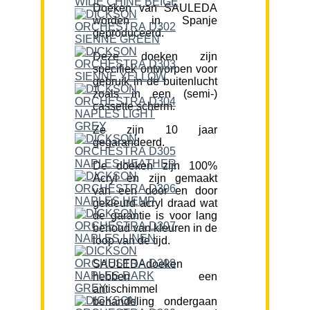
Doeken van SAULEDA
worden in Spanje
geproduceerd.
Deze doeken zijn
specifiek ontworpen voor
gebruik in de buitenlucht
zoals in een (semi-)
cassette scherm.
Ze zijn 10 jaar
gegarandeerd.
De doeken zijn 100%
Acryl en zijn gemaakt
van een door en door
gekleurd acryl draad wat
de garantie is voor lang
behoud van kleuren in de
loop van de tijd.
SAULEDAdoeken
hebben een
antischimmel
behandeling ondergaan