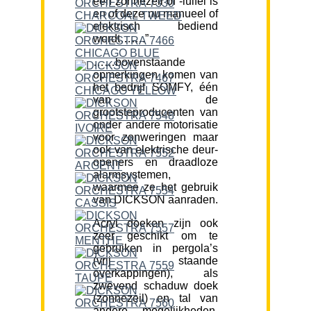
een zonnezeil of -luifel is
en of deze nu manueel of
elektrisch bediend
wordt…….”
……bovenstaande
opmerkingen komen van
het bedrijf SOMFY, één
van de
grootsteproducenten van
onder andere motorisatie
voor zonweringen maar
ook van elektrische deur-
openers en draadloze
alarmsystemen,
waarmee ze het gebruik
van DICKSON aanraden.
Acryl doeken zijn ook
zeer geschikt om te
gebruiken in pergola’s
(vrij staande
overkappingen), als
zwevend schaduw doek
(zonnezeil) en tal van
andere mogelijkheden.