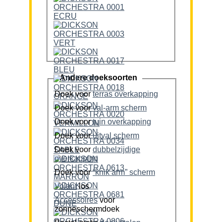
Andere doeksoorten
Doek voor
terras overkapping
Doek voor
val-arm scherm
Doek voor
tuin overkapping
Doek voor
uitval scherm
Doek voor
dubbelzijdige
overkapping
Doek voor
“knik arm” scherm
Volant
los
Accessoires
voor
zonneschermdoek