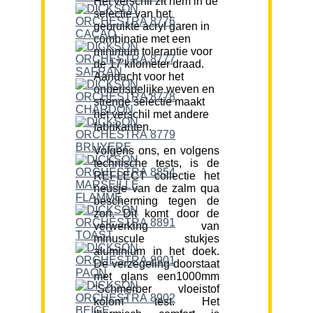
Het verschil zit hem in de
selectie van het
gebruikte acryl garen in
combinatie met een
minimum tolerantie voor
de 17 kilometer draad.
Aandacht voor het
onberispelijke weven en
strenge selectie maakt
het verschil met andere
fabrikanten.
Volgens ons, en volgens
technische tests, is de
REFLECT collectie het
neusje van de zalm qua
bescherming tegen de
zon. Dit komt door de
verwerking van
minuscule stukjes
aluminium in het doek.
De verzegeling doorstaat
met glans een1000mm
“Schmerber vloeistof
kolom” test. Het