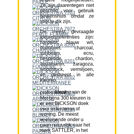
Ze zijn daarentegen niet
geschikt voor gebruik
binnenshuis omdat ze
veel te dik zijn.
De meest gevraagde
kleuren/referenties zijn:
hardelot, blauw wit,
dubonnet, charcoal,
sunbeam, ecru,
hesperide, chardon,
aquamarijn, zaragoza,
woodstock, vermiljoen,
en gestreept in alle
kleuren.
Mening van de professional:
Met bijna 300 kleuren is
er een DICKSON doek
voor ieder terras of
woning. De meest
veeleisende onder u
gaan natuurlijk naar het
merk SATTLER, in het