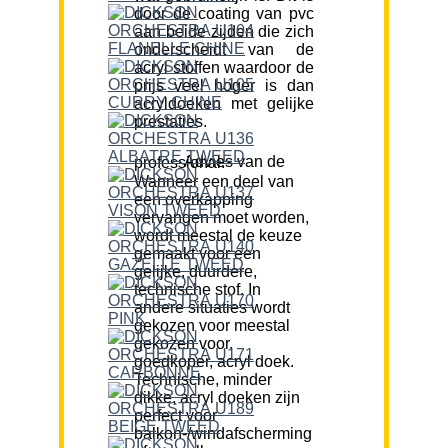
door de coating van pvc
aan beide zijden die zich
onderscheidt van de
acryl stoffen waardoor de
prijs veel hoger is dan
acryldoeken met gelijke
prestaties.
Advies van de professional:
Wanneer een deel van
een overkapping
vervangen moet worden,
wordt meestal de keuze
gemaakt voor een
gelijke, duurdere,
technische stof. In
andere situaties wordt
gekozen voor meestal
gekozen voor,
goedkoper, acryl doek.
Technische, minder
dikke, acryl doeken zijn
perfect voor
balkon-/windafscherming