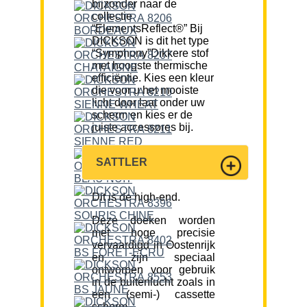
bijzonder naar de
collectie
“ElementsReflect®” Bij
DICKSON is dit het type
“Symphony”Dikkere stof
met hoogste thermische
efficiëntie. Kies een kleur
die voor u het mooiste
licht door laat onder uw
scherm en kies er de
juiste accessores bij.
SATTLER
Dit is de high-end.
Deze doeken worden
met hoge precisie
vervaardigd in Oostenrijk
en zijn speciaal
ontworpen voor gebruik
in de buitenlucht zoals in
een (semi-) cassette
scherm.