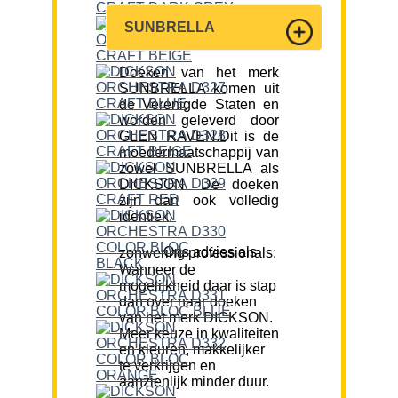
SUNBRELLA
Doeken van het merk
SUNBRELLA komen uit
de Verenigde Staten en
worden geleverd door
GLEN RAVEN.Dit is de
moedermaatschappij van
zowel SUNBRELLA als
DICKSON. De doeken
zijn dan ook volledig
identiek.
Ons advies als zonwering professionals:
Wanneer de
mogelijkheid daar is stap
dan over naar doeken
van het merk DICKSON.
Meer keuze in kwaliteiten
en kleuren, makkelijker
te verkrijgen en
aanzienlijk minder duur.