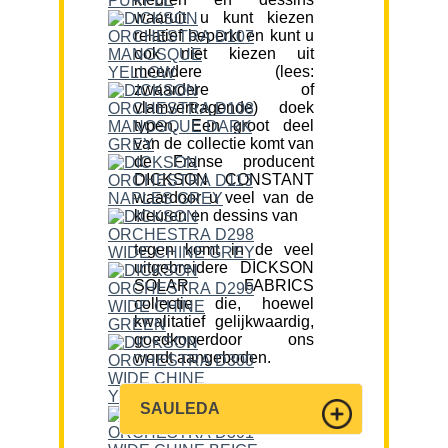
waaruit u kunt kiezen
relatief beperkt en kunt u
ook niet kiezen uit
meerdere (lees:
zwaardere of
vlamvertragende) doek
typen. Een groot deel
van de collectie komt van
de Franse producent
DICKSON CONSTANT
waardoor u veel van de
kleuren en dessins van
tegen komt in de veel
uitgebreidere DICKSON
SOLAR FABRICS
collectie die, hoewel
kwalitatief gelijkwaardig,
goedkoperdoor ons
wordt aangeboden.
SAULEDA