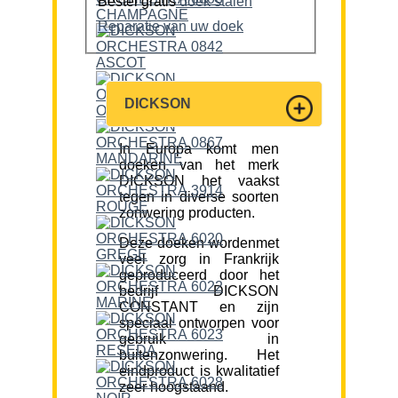
Bestel gratis
doek stalen
Reparatie van uw doek
DICKSON
In Europa komt men
doeken van het merk
DICKSON het vaakst
tegen in diverse soorten
zonwering producten.
Deze doeken wordenmet
veel zorg in Frankrijk
geproduceerd door het
bedrijf DICKSON
CONSTANT en zijn
speciaal ontworpen voor
gebruik in
buitenzonwering. Het
eindproduct is kwalitatief
zeer hoogstaand.