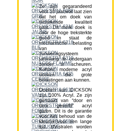
Ze zijn gegarandeerd
voor 10 jaar,wat laat zien
dat het om doek van
uitstekende kwaliteit
gaat. Dit merk doek is
door de hoge treksterkte
goed in staat de
mechanische belasting
van een
zonweringsysteem
jarenlang te ondergaan
zonder te scheuren.
Kortom; moderne acryl
doeken die grote
belastingen aan kunnen.
Doeken van DICKSON
zijn 100% Acryl. Ze zijn
gemaakt van “door en
door geverfd” acryl
garen. Dit is de garantie
voor het behoud van de
kleur(en)voor een lange
tijd. UV-stralen worden