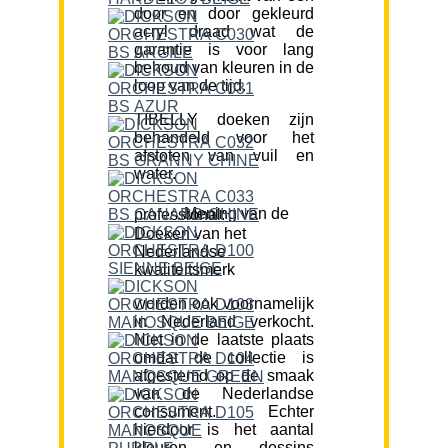
door en door gekleurd
acryl draad wat de
garantie is voor lang
behoud van kleuren in de
loop van de tijd.
TIBELLY doeken zijn
behandeld voor het
afstoten van vuil en
water.
Mening van de professional:
Doeken van het
Nederlandse
kwaliteitsmerk
worden ook voornamelijk
in Nederland verkocht.
Niet in de laatste plaats
omdat de collectie is
afgestemd op de smaak
van de Nederlandse
consument. Echter
hierdoor is het aantal
kleuren en dessins