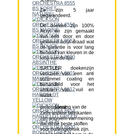
Ze zijn 5 jaar
gegarandeerd.
De doeken zijn 100%
Acryl en zijn gemaakt
van een door en door
gekleurd acryl draad wat
de garantie is voor lang
behoud van kleuren in de
loop van de tijd.
SATTLER doekenzijn
voorzien van een anti
schimmel coating en
behandeld voor het
afstoten van vuil en
water.
Mening van de professional:
Zelfs andere fabrikanten
zijn anoniem van mening
dat dit de beste stoffen
voor buitengebruik zijn.