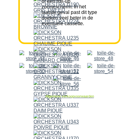
of een roll-up
zonnescherm. In het
laatste geval past dit type
doeken veel beter in de
eventuele cassette.
Allgemene verkoopvoorwaarden