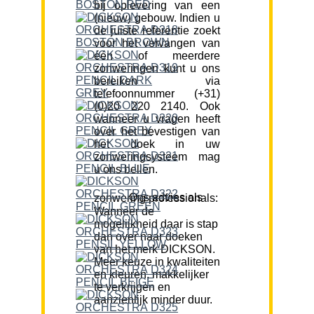
bij oplevering van een
(nieuw) gebouw. Indien u
de juiste referentie zoekt
voor het vervangen van
één of meerdere
zonweringen kunt u ons
bereiken via
telefoonnummer (+31)
(0)20 220 2140. Ook
wanneer u vragen heeft
over het bevestigen van
het doek in uw
zonweringsysteem mag
u ons bellen.
Ons advies als zonwering professionals:
Wanneer de
mogelijkheid daar is stap
dan over naar doeken
van het merk DICKSON.
Meer keuze in kwaliteiten
en kleuren, makkelijker
te verkrijgen en
aanzienlijk minder duur.