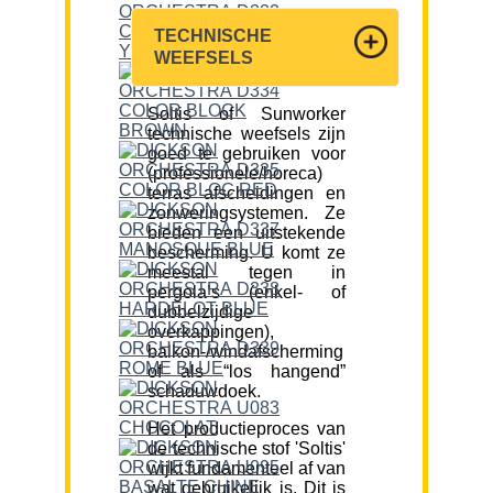
TECHNISCHE
WEEFSELS
Soltis of Sunworker
technische weefsels zijn
goed te gebruiken voor
(professionele/horeca)
terras afscheidingen en
zonweringsystemen. Ze
bieden een uitstekende
bescherming. U komt ze
meestal tegen in
pergola’s (enkel- of
dubbelzijdige
overkappingen),
balkon-/windafscherming
of als “los hangend”
schaduwdoek.
Het productieproces van
de technische stof 'Soltis'
wijkt fundamenteel af van
wat gebruikelijk is. Dit is