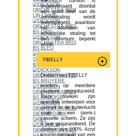
thermisch comfort is
ongeëvenaard doordat
een groot deel van de
zonnestraling wordt
weerspiegeld, waardoor
het doorlaten van
schadelijke straling tot
een minimum beperkt
wordt.
TIBELLY
Doeken van TIBELLY
worden op meerdere
plaatsen geproduceerd.
Deze doeken zijn
specifiek ontworpen voor
gebruik in de buitenlucht
zoals in een (semi-)
cassette scherm. Ze zijn
5 jaar gegarandeerd. De
doeken zijn 100% Acryl
en zijn gemaakt van een