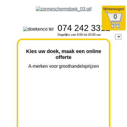
Winkelwagen
0
074 242 3312
Dagelijks van 8:00 tot 20:00 uur
Kies uw doek, maak een online
offerte
A-merken voor groothandelsprijzen
BREEDTE
UITVAL
HOOGTE