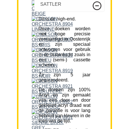
SATTLER
Dit is de high-end.
Deze doeken worden
met hoge precisie
vervaardigd in Oostenrijk
en zijn speciaal
ontworpen voor gebruik
in de buitenlucht zoals in
een (semi-) cassette
scherm.
Ze zijn 5 jaar
gegarandeerd.
De doeken zijn 100%
Acryl en zijn gemaakt
van een door en door
gekleurd acryl draad wat
de garantie is voor lang
behoud van kleuren in de
loop van de tijd.