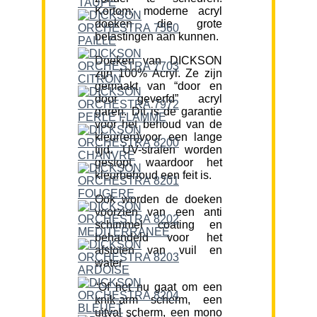
Kortom; moderne acryl
doeken die grote
belastingen aan kunnen.
Doeken van DICKSON
zijn 100% Acryl. Ze zijn
gemaakt van “door en
door geverfd” acryl
garen. Dit is de garantie
voor het behoud van de
kleur(en)voor een lange
tijd. UV-stralen worden
gestopt waardoor het
kleurbehoud een feit is.
Ook worden de doeken
voorzien van een anti
schimmel coating en
behandeld voor het
afstoten van vuil en
water.
“Of het nu gaat om een
knik-arm scherm, een
uitval scherm, een mono