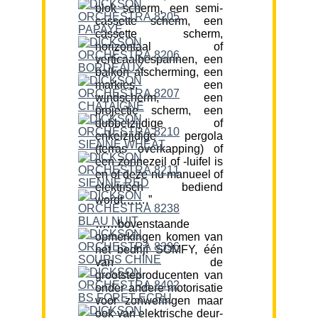
blok scherm, een semi-
cassette scherm, een
cassette scherm,
horizontaal of
verticaalbespannen, een
balkon afscherming, een
markies, een
windscherm, een
projectie scherm, een
dubbelzijdige of
enkelzijdige pergola
(terras overkapping) of
een zonnezeil of -luifel is
en of deze nu manueel of
elektrisch bediend
wordt…….”
……bovenstaande
opmerkingen komen van
het bedrijf SOMFY, één
van de
grootsteproducenten van
onder andere motorisatie
voor zonweringen maar
ook van elektrische deur-