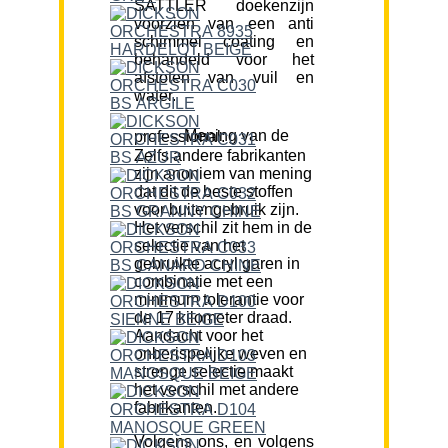
SATTLER doekenzijn
voorzien van een anti
schimmel coating en
behandeld voor het
afstoten van vuil en
water.
Mening van de professional:
Zelfs andere fabrikanten
zijn anoniem van mening
dat dit de beste stoffen
voor buitengebruik zijn.
Het verschil zit hem in de
selectie van het
gebruikte acryl garen in
combinatie met een
minimum tolerantie voor
de 17 kilometer draad.
Aandacht voor het
onberispelijke weven en
strenge selectie maakt
het verschil met andere
fabrikanten.
Volgens ons, en volgens