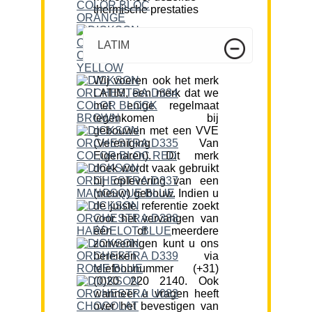
thermische prestaties
LATIM
Wij voeren ook het merk
LATIM, een merk dat we
met enige regelmaat
tegenkomen bij
gebouwen met een VVE
(Vereniging Van
Eigenaren). Dit merk
doek wordt vaak gebruikt
bij oplevering van een
(nieuw) gebouw. Indien u
de juiste referentie zoekt
voor het vervangen van
één of meerdere
zonweringen kunt u ons
bereiken via
telefoonnummer (+31)
(0)20 220 2140. Ook
wanneer u vragen heeft
over het bevestigen van