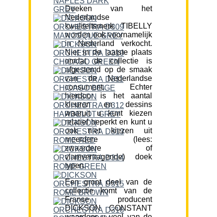
Doeken van het
Nederlandse
kwaliteitsmerk TIBELLY
worden ook voornamelijk
in Nederland verkocht.
Niet in de laatste plaats
omdat de collectie is
afgestemd op de smaak
van de Nederlandse
consument. Echter
hierdoor is het aantal
kleuren en dessins
waaruit u kunt kiezen
relatief beperkt en kunt u
ook niet kiezen uit
meerdere (lees:
zwaardere of
vlamvertragende) doek
typen.
Een groot deel van de
collectie komt van de
Franse producent
DICKSON CONSTANT
waardoor u veel van de