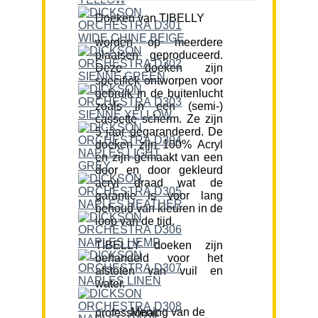
Doeken van TIBELLY
worden op meerdere
plaatsen geproduceerd.
Deze doeken zijn
specifiek ontworpen voor
gebruik in de buitenlucht
zoals in een (semi-)
cassette scherm. Ze zijn
5 jaar gegarandeerd. De
doeken zijn 100% Acryl
en zijn gemaakt van een
door en door gekleurd
acryl draad wat de
garantie is voor lang
behoud van kleuren in de
loop van de tijd.
TIBELLY doeken zijn
behandeld voor het
afstoten van vuil en
water.
Mening van de professional: