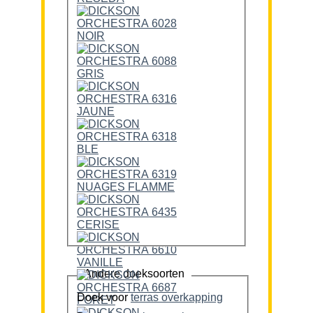
Andere doeksoorten
Doek voor
terras overkapping