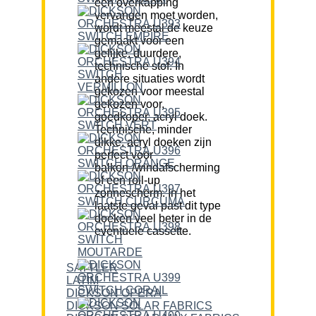
een overkapping
vervangen moet worden,
wordt meestal de keuze
gemaakt voor een
gelijke, duurdere,
technische stof. In
andere situaties wordt
gekozen voor meestal
gekozen voor,
goedkoper, acryl doek.
Technische, minder
dikke, acryl doeken zijn
perfect voor
balkon-/windafscherming
of een roll-up
zonnescherm. In het
laatste geval past dit type
doeken veel beter in de
eventuele cassette.
SATTLER
LATIM
DICKSON OPERA
DICKSON SOLAR FABRICS