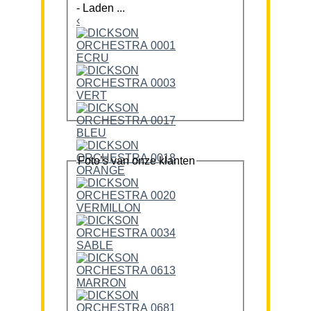
-
Laden ...
‹
Foto’s van onze klanten