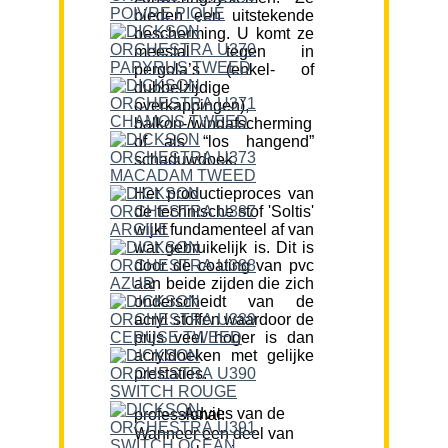
bieden een uitstekende
bescherming. U komt ze
meestal tegen in
pergola’s (enkel- of
dubbelzijdige
overkappingen),
balkon-/windafscherming
of als “los hangend”
schaduwdoek.
Het productieproces van
de technische stof 'Soltis'
wijkt fundamenteel af van
wat gebruikelijk is. Dit is
door de coating van pvc
aan beide zijden die zich
onderscheidt van de
acryl stoffen waardoor de
prijs veel hoger is dan
acryldoeken met gelijke
prestaties.
Advies van de professional:
Wanneer een deel van