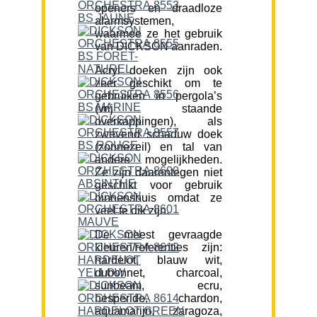
openers en draadloze
alarmsystemen,
waarmee ze het gebruik
van DICKSON aanraden.
Acryl doeken zijn ook
zeer geschikt om te
gebruiken in pergola’s
(vrij staande
overkappingen), als
zwevend schaduw doek
(zonnezeil) en tal van
andere mogelijkheden.
Ze zijn daarentegen niet
geschikt voor gebruik
binnenshuis omdat ze
veel te dik zijn.
De meest gevraagde
kleuren/referenties zijn:
hardelot, blauw wit,
dubonnet, charcoal,
sunbeam, ecru,
hesperide, chardon,
aquamarijn, zaragoza,