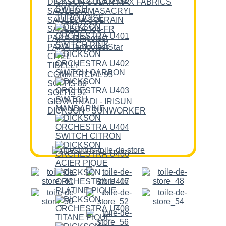
DICKSON SOLAR MAX FABRICS
SAULEDA MASACRYL
SAULEDA SOLRAIN
SAULEDA Top-FR
PARA Tempotest
PARA TempotestStar
CITEL
TIBELLY
COMMERCIAL 95
SOLTIS 86
SOLTIS 92
GIOVARNADI - IRISUN
DICKSON - SUNWORKER