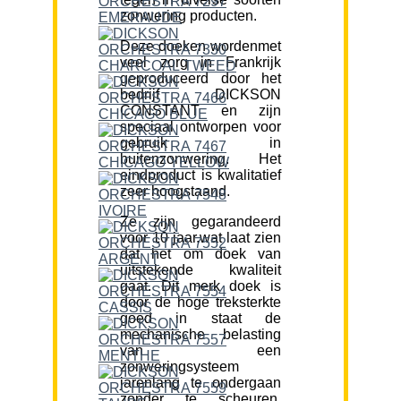
zonwering producten.
Deze doeken wordenmet
veel zorg in Frankrijk
geproduceerd door het
bedrijf DICKSON
CONSTANT en zijn
speciaal ontworpen voor
gebruik in
buitenzonwering. Het
eindproduct is kwalitatief
zeer hoogstaand.
Ze zijn gegarandeerd
voor 10 jaar,wat laat zien
dat het om doek van
uitstekende kwaliteit
gaat. Dit merk doek is
door de hoge treksterkte
goed in staat de
mechanische belasting
van een
zonweringsysteem
jarenlang te ondergaan
zonder te scheuren.