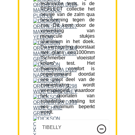
technische tests, is de
REFLECT collectie het
neusje van de zalm qua
bescherming tegen de
zon. Dit komt door de
verwerking van
minuscule stukjes
aluminium in het doek.
De verzegeling doorstaat
met glans een1000mm
“Schmerber vloeistof
kolom” test. Het
thermisch comfort is
ongeëvenaard doordat
een groot deel van de
zonnestraling wordt
weerspiegeld, waardoor
het doorlaten van
schadelijke straling tot
een minimum beperkt
wordt.
TIBELLY