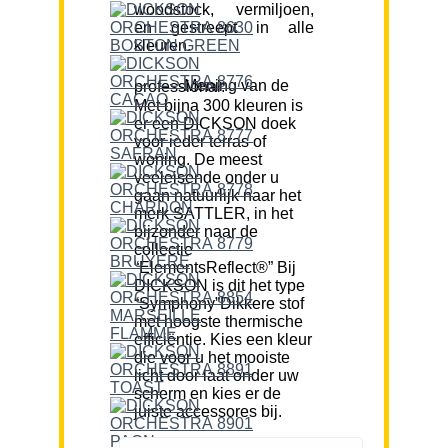
woodstock, vermiljoen,
en gestreept in alle
kleuren.
Mening van de professional:
Met bijna 300 kleuren is
er een DICKSON doek
voor ieder terras of
woning. De meest
veeleisende onder u
gaan natuurlijk naar het
merk SATTLER, in het
bijzonder naar de
collectie
“ElementsReflect®” Bij
DICKSON is dit het type
“Symphony”Dikkere stof
met hoogste thermische
efficiëntie. Kies een kleur
die voor u het mooiste
licht door laat onder uw
scherm en kies er de
juiste accessores bij.