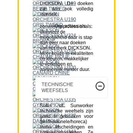
DICKSON. De doeken
zijn dan ook volledig
identiek.
Ons advies als zonwering professionals:
Wanneer de
mogelijkheid daar is stap
dan over naar doeken
van het merk DICKSON.
Meer keuze in kwaliteiten
en kleuren, makkelijker
te verkrijgen en
aanzienlijk minder duur.
TECHNISCHE
WEEFSELS
Soltis of Sunworker
technische weefsels zijn
goed te gebruiken voor
(professionele/horeca)
terras afscheidingen en
zonweringsystemen. Ze