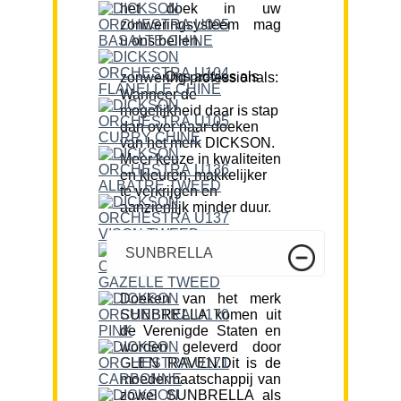
het doek in uw
zonweringsysteem mag
u ons bellen.
Ons advies als zonwering professionals:
Wanneer de
mogelijkheid daar is stap
dan over naar doeken
van het merk DICKSON.
Meer keuze in kwaliteiten
en kleuren, makkelijker
te verkrijgen en
aanzienlijk minder duur.
SUNBRELLA
Doeken van het merk
SUNBRELLA komen uit
de Verenigde Staten en
worden geleverd door
GLEN RAVEN.Dit is de
moedermaatschappij van
zowel SUNBRELLA als