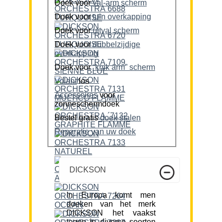
Doek voor
val-arm scherm
Doek voor
tuin overkapping
Doek voor
uitval scherm
Doek voor
dubbelzijdige
overkapping
Doek voor
“knik arm” scherm
Volant
los
Accessoires
voor
zonneschermdoek
Bestel gratis
doek stalen
Reparatie van uw doek
DICKSON
In Europa komt men
doeken van het merk
DICKSON het vaakst
tegen in diverse soorten