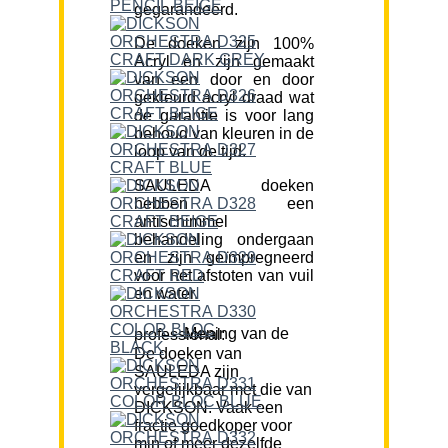
gegarandeerd.
De doeken zijn 100%
Acryl en zijn gemaakt
van een door en door
gekleurd acryl draad wat
de garantie is voor lang
behoud van kleuren in de
loop van de tijd.
SAULEDA doeken
hebben een
antischimmel
behandeling ondergaan
en zijn geïmpregneerd
voor het afstoten van vuil
en water.
Mening van de professional:
De doeken van
SAULEDA zijn
vergelijkbaar met die van
DICKSON. Vaak een
fractie goedkoper voor
min of meer dezelfde