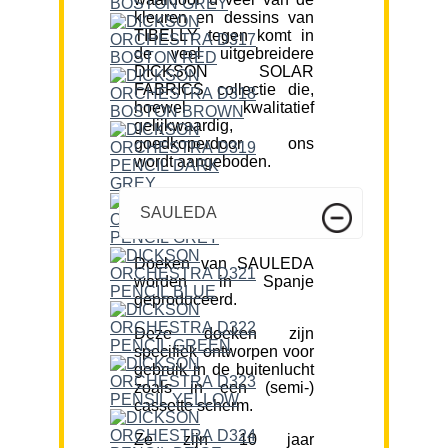
kleuren en dessins van
TIBELLY tegen komt in
de veel uitgebreidere
DICKSON SOLAR
FABRICS collectie die,
hoewel kwalitatief
gelijkwaardig,
goedkoperdoor ons
wordt aangeboden.
SAULEDA
Doeken van SAULEDA
worden in Spanje
geproduceerd.
Deze doeken zijn
specifiek ontworpen voor
gebruik in de buitenlucht
zoals in een (semi-)
cassette scherm.
Ze zijn 10 jaar